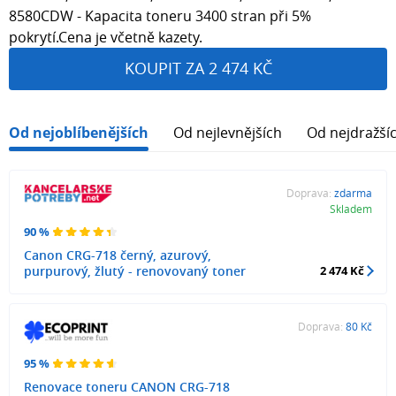
8580CDW - Kapacita toneru 3400 stran při 5%
pokrytí.Cena je včetně kazety.
KOUPIT ZA 2 474 KČ
Od nejoblíbenějších
Od nejlevnějších
Od nejdražší
Doprava:
zdarma
Skladem
90 %
Canon CRG-718 černý, azurový,
purpurový, žlutý - renovovaný toner
2 474 Kč
Doprava:
80 Kč
95 %
Renovace toneru CANON CRG-718