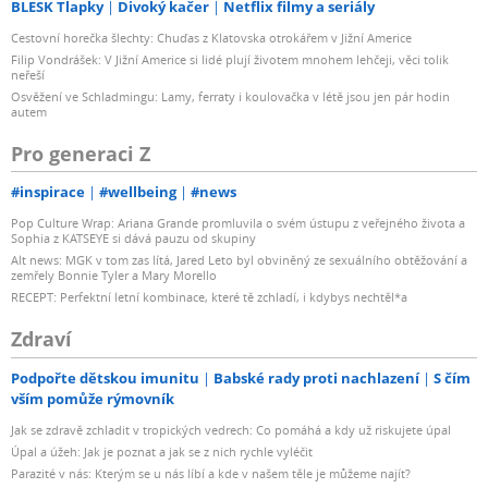
BLESK Tlapky
Divoký kačer
Netflix filmy a seriály
Cestovní horečka šlechty: Chuďas z Klatovska otrokářem v Jižní Americe
Filip Vondrášek: V Jižní Americe si lidé plují životem mnohem lehčeji, věci tolik
neřeší
Osvěžení ve Schladmingu: Lamy, ferraty i koulovačka v létě jsou jen pár hodin
autem
Pro generaci Z
#inspirace
#wellbeing
#news
Pop Culture Wrap: Ariana Grande promluvila o svém ústupu z veřejného života a
Sophia z KATSEYE si dává pauzu od skupiny
Alt news: MGK v tom zas lítá, Jared Leto byl obviněný ze sexuálního obtěžování a
zemřely Bonnie Tyler a Mary Morello
RECEPT: Perfektní letní kombinace, které tě zchladí, i kdybys nechtěl*a
Zdraví
Podpořte dětskou imunitu
Babské rady proti nachlazení
S čím
vším pomůže rýmovník
Jak se zdravě zchladit v tropických vedrech: Co pomáhá a kdy už riskujete úpal
Úpal a úžeh: Jak je poznat a jak se z nich rychle vyléčit
Parazité v nás: Kterým se u nás líbí a kde v našem těle je můžeme najít?