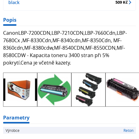
black
509 Kč
Popis
CanonLBP-7200CDN,LBP-7210CDN,LBP-7660Cdn,LBP-
7680Cx ,MF-8330Cdn,MF-8340cdn,MF-8350Cdn, MF-
8360cdn,MF-8380cdw,MF-8540CDN,MF-8550CDN,MF-
8580CDW - Kapacita toneru 3400 stran při 5%
pokrytí.Cena je včetně kazety.
Parametry
Výrobce
Reton