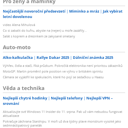
Pro ženy a maminky
Nejčastější novoroční předsevzetí
Miminko a mráz
Jak vybírat
letní dovolenou
video Alena Mihulová
Co si zabalit do kufru, abyste na (nejen) u moře zazářily...
Salát s koprem a dresinkem ze zakysané smetany
Auto-moto
Alko-kalkulačka
Rallye Dakar 2025
Dálniční známka 2025
Výhřev, čidla a stačí, říká průzkum. Pokročilá elektronika není prioritou zákazníků
MotoGP: Martin proměnil pole position ve výhru v britském sprintu
Câmara se vyjádřil ke spekulacím, které ho pojí se sedačkou u Haasu
Věda a technika
Nejlepší chytré hodinky
Nejlepší telefony
Nejlepší VPN –
srovnání
Aktualizujte své Windows 11 Insider do 11. srpna. Pak už vám nebudou fungovat
aktualizace
Pokračuje záchrana Starshipu. V moři už dva týdny plave monstrum vysoké jako
sedmnáctipatrový panelák