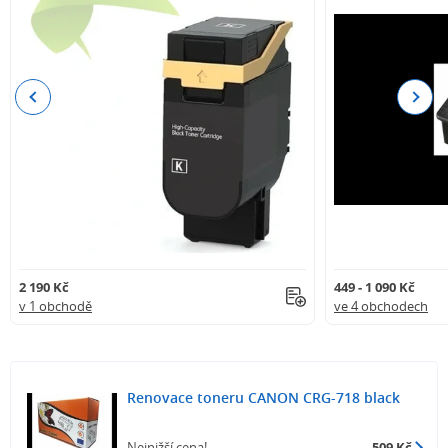
Previous
Next
2 190 Kč
449 - 1 090 Kč
v 1 obchodě
ve 4 obchodech
Renovace toneru CANON CRG-718 black
Nejnižší cena!
509 Kč