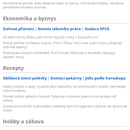
Normálně za peníze, dnes zadarmo nebo se slevou: Univerzální čtečka, cloudová
peněženka a karetní survival
Ekonomika a byznys
Daňové přiznání
Novela zákoníku práce
Nadace EPCG
Za státní dluhy Česko platí čtvrté nejvyšší úroky v Evropské unii
Děsivý pohled na českou krajinu. Proč v Česku mizí voda a jak k tomu přispívají
rodinné bazény?
Emancipace českých miliardářů. Proč Strnad, Křetínský a Komárek nakupují
západní ikony
Recepty
Oblíbené zimní polévky
Domácí pekárny
Jídlo podle horoskopu
Sladký poklad u cesty: Využijte letní špendlíky do tvarohového koláče, marmelády
nebo kompotu
Domácí kečup pečený v troubě: Vyžaduje minimum práce a chutná lépe než
vařený
Cuketová zmrzlina? Vyzkoušejte nečekaný letní hit a geniální způsob, jak zpracovat
úrodu
Hobby a zábava