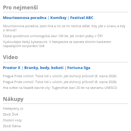
Pro nejmenší
Mourissonova poradna
Komiksy
Festival ABC
Mourrisonova poradna: Jsem líná a nic se mi nechce dělat: Kdy jde o únavu a kdy
o lenost?
Česká společnost ornitologická slaví 100 let: Jak chrání ptáky v ČR?
Vyzkoušejte český kyberpunk. V Netspectre se stanete elitním hackerem
napadajícím korporátní sítě
Video
Prostor X
Branky, body, kokoti
Fortuna liga
Prague Pride vrcholí: Tisíce lidí v ulicích, jde duhový průvod! (8. srpna 2026)
Prague Pride vrcholí: Tisíce lidí v ulicích, jde duhový průvod! (8. srpna 2026)
Hra světel na fasádě slavné vily: Tugendhat slaví 25 let na seznamu UNESCO
Nákupy
hledejceny.cz
Zboží Živě
Osobní vozy
Zboží Dáma