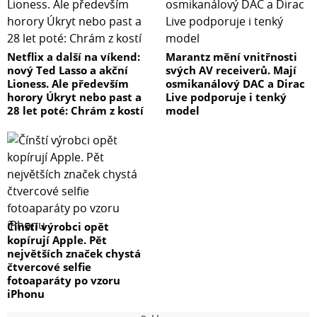
Netflix a další na víkend:
Marantz mění vnitřnosti
nový Ted Lasso a akční
svých AV receiverů. Mají
Lioness. Ale především
osmikanálový DAC a Dirac
horory Úkryt nebo past a
Live podporuje i tenký
28 let poté: Chrám z kostí
model
Čínští výrobci opět
kopírují Apple. Pět
největších značek chystá
čtvercové selfie
fotoaparáty po vzoru
iPhonu