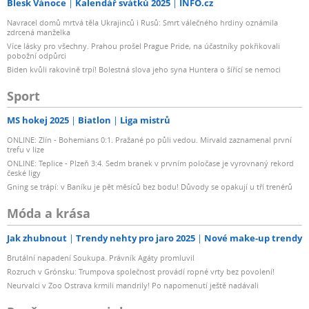
Blesk Vánoce
Kalendář svátků 2025
INFO.cz
Navracel domů mrtvá těla Ukrajinců i Rusů: Smrt válečného hrdiny oznámila
zdrcená manželka
Více lásky pro všechny. Prahou prošel Prague Pride, na účastníky pokřikovali
pobožní odpůrci
Biden kvůli rakovině trpí! Bolestná slova jeho syna Huntera o šířící se nemoci
Sport
MS hokej 2025
Biatlon
Liga mistrů
ONLINE: Zlín - Bohemians 0:1. Pražané po půli vedou. Mirvald zaznamenal první
trefu v lize
ONLINE: Teplice - Plzeň 3:4. Sedm branek v prvním poločase je vyrovnaný rekord
české ligy
Gning se trápí: v Baníku je pět měsíců bez bodu! Důvody se opakují u tří trenérů
Móda a krása
Jak zhubnout
Trendy nehty pro jaro 2025
Nové make-up trendy
Brutální napadení Soukupa. Právník Agáty promluvil
Rozruch v Grónsku: Trumpova společnost provádí ropné vrty bez povolení!
Neurvalci v Zoo Ostrava krmili mandrily! Po napomenutí ještě nadávali