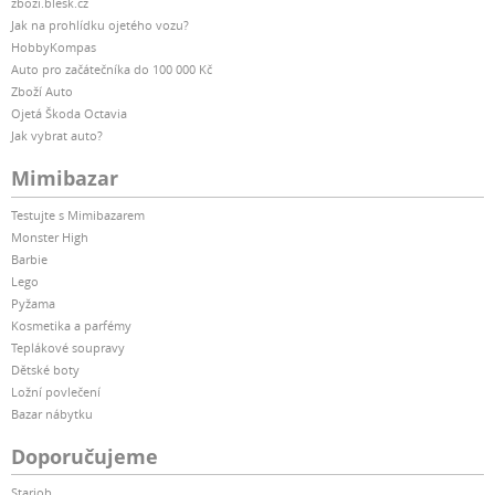
zbozi.blesk.cz
Jak na prohlídku ojetého vozu?
HobbyKompas
Auto pro začátečníka do 100 000 Kč
Zboží Auto
Ojetá Škoda Octavia
Jak vybrat auto?
Mimibazar
Testujte s Mimibazarem
Monster High
Barbie
Lego
Pyžama
Kosmetika a parfémy
Teplákové soupravy
Dětské boty
Ložní povlečení
Bazar nábytku
Doporučujeme
Starjob