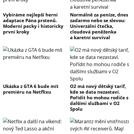
Vybíráme nejlepší herní
Normálně za peníze, dnes
adaptace Pána prstenů.
zadarmo nebo se slevou:
Moderní pecky i historicky
Univerzální čtečka,
první kroky
cloudová peněženka
a karetní survival
Ukázka z GTA 6 bude mít
O2 má nový dětský tarif,
premiéru na Netflixu
kde se data nezastaví.
Pořídit ho mohou rodiče s
dalšími službami v O2
Spolu