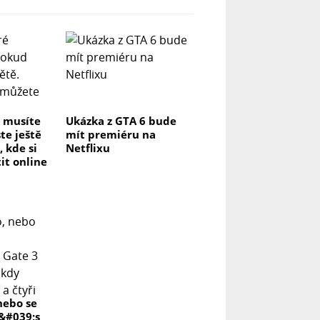
é musíte
Ukázka z GTA 6 bude
te ještě
mít premiéru na
, kde si
Netflixu
it online
nebo se
r&#039;s