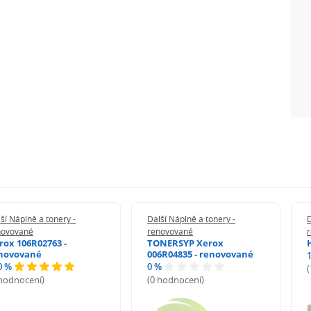
ší Náplně a tonery -
Další Náplně a tonery -
D
novované
renovované
rox 106R02763 -
TONERSYP Xerox
novované
006R04835 - renovované
0 %
0 %
 hodnocení)
(0 hodnocení)