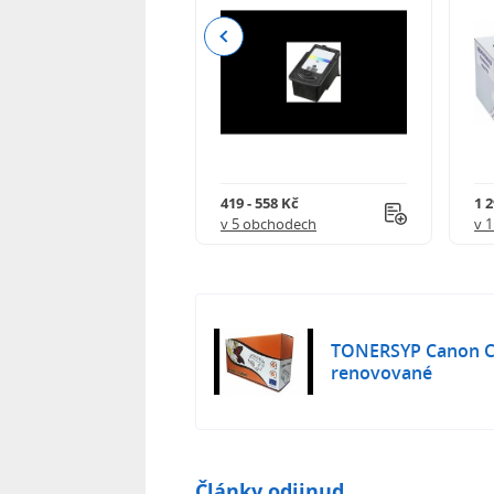
Previous
 - 3 990 Kč
419 - 558 Kč
1 
 obchodech
v 5 obchodech
v 
TONERSYP Canon 
renovované
Články odjinud