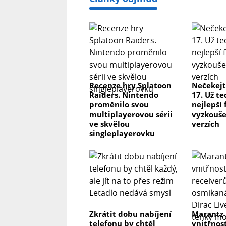
Recenze hry Splatoon
Nečekejt
Raiders. Nintendo
17. Už te
proměnilo svou
nejlepší
multiplayerovou sérii
vyzkoušet
ve skvělou
verzích
singleplayerovku
Zkrátit dobu nabíjení
Marantz
telefonu by chtěl
vnitřnos