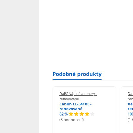
Podobné produkty
 Náplně a tonery -
Další Náplně a tonery -
Dal
vované
renovované
re
n 039H - renovované
Canon CL-541XL -
Xe
renovované
re
82 %
10
odnocení)
(3 hodnocení)
(1