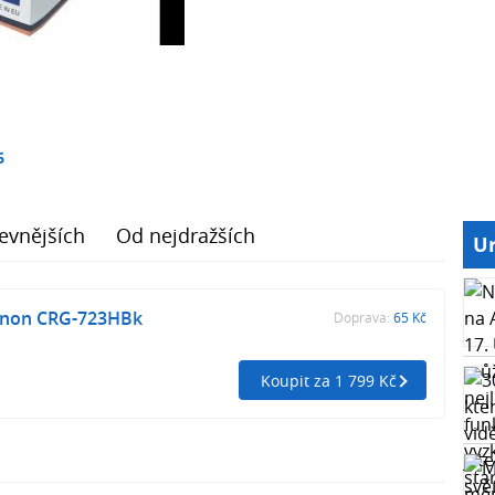
6
evnějších
Od nejdražších
Ur
non CRG-723HBk
Doprava:
65 Kč
Koupit za 1 799 Kč