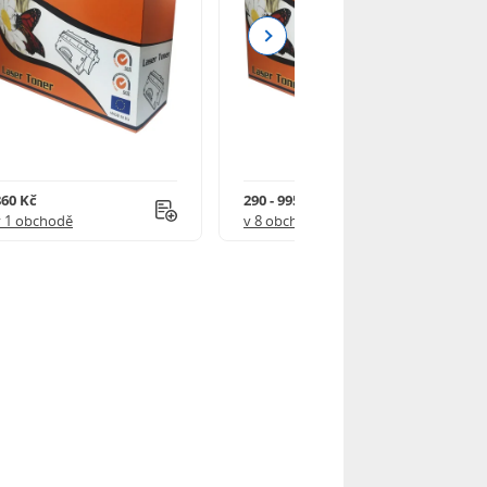
Next
860 Kč
290 - 995 Kč
v 1 obchodě
v 8 obchodech