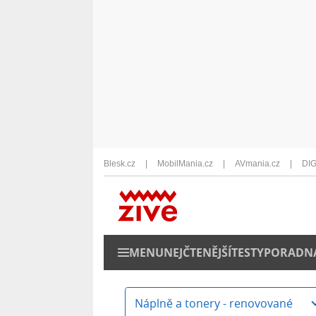
Blesk.cz
MobilMania.cz
AVmania.cz
DIG
MENU
NEJČTENĚJŠÍ
TESTY
PORADN
Náplně a tonery - renovované