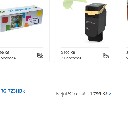
290 Kč
2 190 Kč
1 obchodě
v 1 obchodě
CRG-723HBk
Nejnižší cena!
1 799 Kč