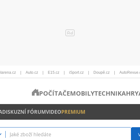
Iarena.cz
Auto.cz
E15.cz
iSport.cz
Doupě.cz
AutoRevue.
POČÍTAČE
MOBILY
TECHNIKA
HRY
A
DISKUZNÍ FÓRUM
VIDEO
PREMIUM