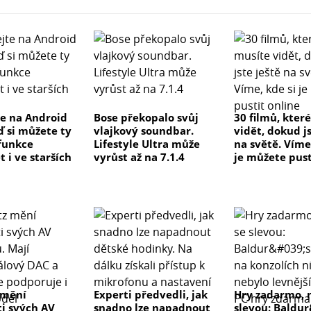
e na Android
Bose překopalo svůj
30 filmů, kter
ď si můžete ty
vlajkový soundbar.
vidět, dokud js
 funkce
Lifestyle Ultra může
na světě. Víme
 i ve starších
vyrůst až na 7.1.4
je můžete pust
 mění
Experti předvedli, jak
Hry zadarmo, 
ti svých AV
snadno lze napadnout
slevou: Baldu