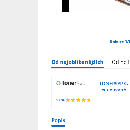
Galerie 1/
Od nejoblíbenějších
Od nejl
TONERSYP Ca
renovované
97 %
Popis