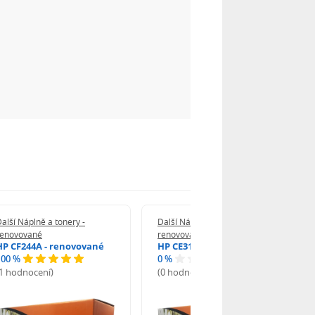
alší Náplně a tonery -
Další Náplně a tonery -
renovované
renovované
HP CF244A - renovované
HP CE312A - renovované
100 %
0 %
(1 hodnocení)
(0 hodnocení)