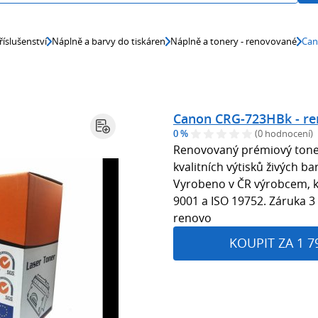
říslušenství
Náplně a barvy do tiskáren
Náplně a tonery - renovované
Can
Canon CRG-723HBk - r
0 %
(0 hodnocení)
Renovovaný prémiový toner
kvalitních výtisků živých b
Vyrobeno v ČR výrobcem, kte
9001 a ISO 19752. Záruka 3
renovo
KOUPIT ZA 1 7