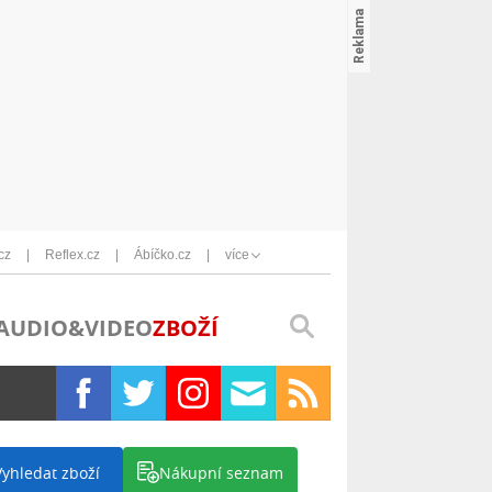
cz
Reflex.cz
Ábíčko.cz
více
AUDIO&VIDEO
ZBOŽÍ
Vyhledat zboží
Nákupní seznam