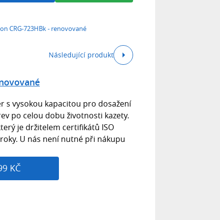
on CRG-723HBk - renovované
Následující produkt
enovované
 s vysokou kapacitou pro dosažení
arev po celou dobu životnosti kazety.
rý je držitelem certifikátů ISO
 roky. U nás není nutné při nákupu
99 KČ