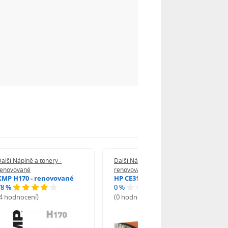
alší Náplně a tonery -
Další Náplně a tonery -
renovované
renovované
KMP H170 - renovované
HP CE312A - renovované
78 %
0 %
(4 hodnocení)
(0 hodnocení)