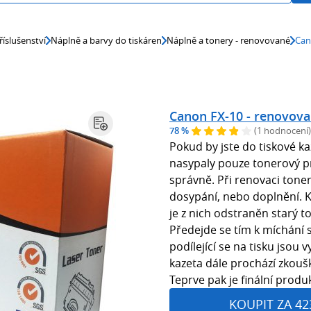
říslušenství
Náplně a barvy do tiskáren
Náplně a tonery - renovované
Can
Canon FX-10 - renovov
78 %
(1 hodnocení)
Pokud by jste do tiskové
nasypaly pouze tonerový p
správně. Při renovaci tone
dosypání, nebo doplnění. K
je z nich odstraněn starý t
Předejde se tím k míchání 
podílející se na tisku jso
kazeta dále prochází zkoušk
Teprve pak je finální produ
KOUPIT ZA 42