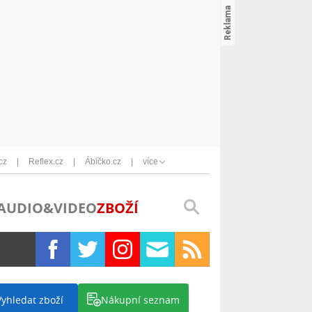
cz
Reflex.cz
Ábíčko.cz
více
AUDIO&VIDEO
ZBOŽÍ
Vyhledat zboží
Nákupní seznam