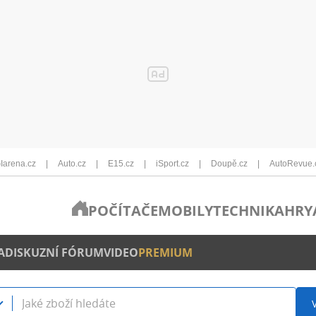
Iarena.cz
Auto.cz
E15.cz
iSport.cz
Doupě.cz
AutoRevue.
POČÍTAČE
MOBILY
TECHNIKA
HRY
A
DISKUZNÍ FÓRUM
VIDEO
PREMIUM