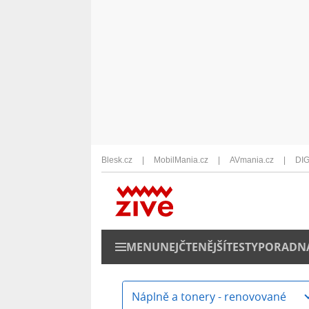
Blesk.cz
MobilMania.cz
AVmania.cz
DIG
MENU
NEJČTENĚJŠÍ
TESTY
PORADN
Náplně a tonery - renovované