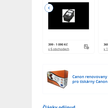
Previous
0 Kč
399 - 1 090 Kč
369
obchodě
v 6 obchodech
v 
Canon renovovany t
pro tiskárny Canon
Články odjinud