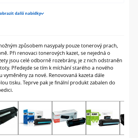
obrazit další nabídky
šemožným způsobem nasypaly pouze tonerový prach,
ně. Při renovaci tonerových kazet, se nejedná o
ety jsou celé odborně rozebrány, je z nich odstraněn
stoty. Předejde se tím k míchání starého a nového
 jsou vyměněny za nové. Renovovaná kazeta dále
ou tisku. Teprve pak je finální produkt zabalen do
edici.