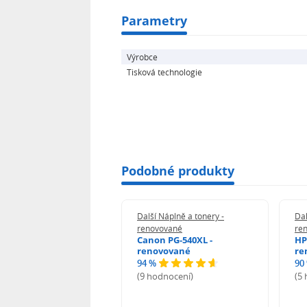
Parametry
Výrobce
Tisková technologie
Podobné produkty
 Náplně a tonery -
Další Náplně a tonery -
Dal
vované
renovované
re
 PK-3013 -
Canon PG-540XL -
HP
ovované
renovované
re
94 %
90
odnocení)
(9 hodnocení)
(5