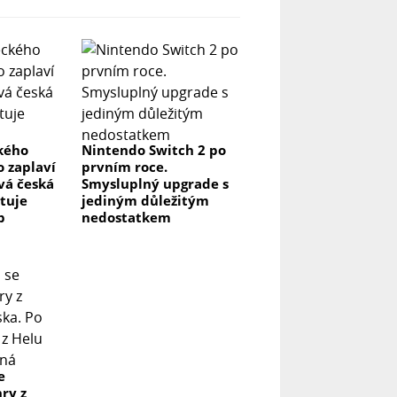
ckého
Nintendo Switch 2 po
o zaplaví
prvním roce.
vá česká
Smysluplný upgrade s
stuje
jediným důležitým
p
nedostatkem
e
hry z