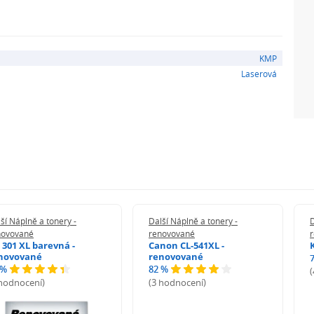
KMP
Laserová
ší Náplně a tonery -
Další Náplně a tonery -
D
novované
renovované
 301 XL barevná -
Canon CL-541XL -
novované
renovované
 %
82 %
 hodnocení)
(3 hodnocení)