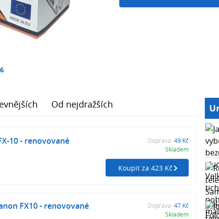
16
evnějších
Od nejdražších
Ur
FX-10 - renovované
Doprava:
49 Kč
Skladem
Koupit za 423 Kč
Canon FX10 - renovované
Doprava:
47 Kč
Skladem