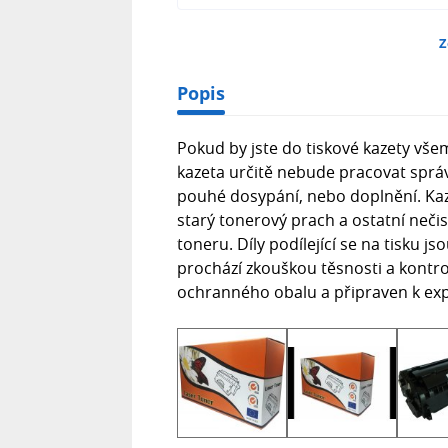
Z
Popis
Pokud by jste do tiskové kazety v
kazeta určitě nebude pracovat správ
pouhé dosypání, nebo doplnění. Kaz
starý tonerový prach a ostatní neči
toneru. Díly podílející se na tisku
prochází zkouškou těsnosti a kontrol
ochranného obalu a připraven k exp