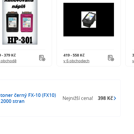
 - 379 Kč
419 - 558 Kč
3
1 obchodě
v 6 obchodech
oner černý FX-10 (FX10)
Nejnižší cena!
398 Kč
 2000 stran