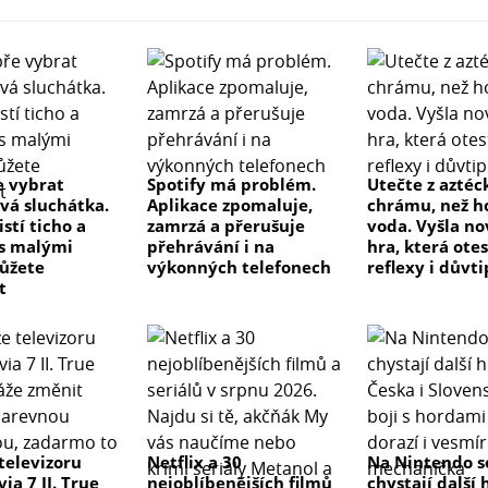
e vybrat
Spotify má problém.
Utečte z azté
vá sluchátka.
Aplikace zpomaluje,
chrámu, než h
istí ticho a
zamrzá a přerušuje
voda. Vyšla no
 s malými
přehrávání i na
hra, která ote
ůžete
výkonných telefonech
reflexy i důvti
t
televizoru
Netflix a 30
Na Nintendo s
ia 7 II. True
nejoblíbenějších filmů
chystají další 