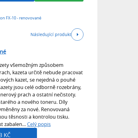
on FX-10 - renovované
Následující produkt
ané
 kazety všemožným způsobem
rach, kazeta určitě nebude pracovat
rových kazet, se nejedná o pouhé
azety jsou celé odborně rozebrány,
onerový prach a ostatní nečistoty.
starého a nového toneru. Díly
u vyměněny za nové. Renovovaná
ou těsnosti a kontrolou tisku.
kt zabalen...
Celý popis
3 KČ