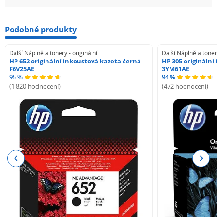
Podobné produkty
Další Náplně a tonery - originální
Další Náplně a tonery
HP 652 originální inkoustová kazeta černá
HP 305 originální
F6V25AE
3YM61AE
95 %
94 %
(1 820 hodnocení)
(472 hodnocení)
Previous
Next