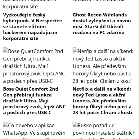
Vyzkoušejte český
Ghost Recon Wildlands
kyberpunk. V Netspectre
dostal vylepšení a novou
se stanete elitním
misi. Starší díl Ubisoft
hackerem napadajícím
rozdává na PC zdarma
korporátní sítě
Bose QuietComfort 2nd
Netflix a další na víkend:
Gen přebírají funkce
nový Ted Lasso a akční
dražších Ultra. Mají
Lioness. Ale především
prostorový zvuk, lepší ANC
horory Úkryt nebo past a
a poslech přes USB-C
28 let poté: Chrám z kostí