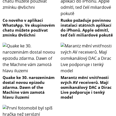
Co nového v aplikaci
Rusko požaduje povinnou
WhatsApp. Ve skupinovém
instalaci státních aplikací
chatu můžete používat
do iPhonů. Apple odmítl,
zmínku @všichni
teď čelí miliardové pokutě
Quake ke 30. narozeninám
Marantz mění vnitřnosti
dostal novou epizodu
svých AV receiverů. Mají
zdarma. Dawn of the
osmikanálový DAC a Dirac
Machine vám zamotá
Live podporuje i tenký
hlavu iluzemi
model