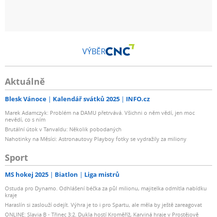
VÝBĚR
Aktuálně
Blesk Vánoce
Kalendář svátků 2025
INFO.cz
Marek Adamczyk: Problém na DAMU přetrvává. Všichni o něm vědí, jen moc
nevědí, co s ním
Brutální útok v Tanvaldu: Několik pobodaných
Nahotinky na Měsíci: Astronautovy Playboy fotky se vydražily za miliony
Sport
MS hokej 2025
Biatlon
Liga mistrů
Ostuda pro Dynamo. Odhlášení béčka za půl milionu, majitelka odmítla nabídku
kraje
Haraslín si zaslouží odejít. Výhra je to i pro Spartu, ale měla by ještě zareagovat
ONLINE: Slavia B - Třinec 3:2. Dukla hostí Kroměříž, Karviná hraje v Prostějově