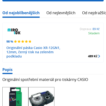
Od nejoblíbenějších
Od nejlevnějších
Od nejdražší
Doprava:
89 Kč
Skladem
98 %
Originální páska Casio XR-12GN1,
12mm, černý tisk na zeleném
podkladu
489 Kč
Popis
Originální spotřební materiál pro tiskárny CASIO