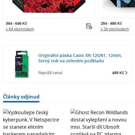
364 - 646 Kč
284 - 486 Kč
v 64 obchodech
v 56 obchodech
Originální páska Casio XR-12GN1, 12mm,
černý tisk na zeleném podkladu
Nejnižší cena!
489 Kč
Články odjinud