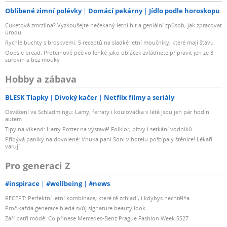
Oblíbené zimní polévky
Domácí pekárny
Jídlo podle horoskopu
Cuketová zmrzlina? Vyzkoušejte nečekaný letní hit a geniální způsob, jak zpracovat
úrodu
Rychlé buchty s broskvemi: 5 receptů na sladké letní moučníky, které mají šťávu
Oopsie bread: Proteinové pečivo lehké jako obláček zvládnete připravit jen ze 3
surovin a bez mouky
Hobby a zábava
BLESK Tlapky
Divoký kačer
Netflix filmy a seriály
Osvěžení ve Schladmingu: Lamy, ferraty i koulovačka v létě jsou jen pár hodin
autem
Tipy na víkend: Harry Potter na výstavě! Folklor, bitvy i setkání vodníků
Přibývá paniky na dovolené: Vnuka paní Soni v hotelu poštípaly štěnice! Lékaři
varují
Pro generaci Z
#inspirace
#wellbeing
#news
RECEPT: Perfektní letní kombinace, které tě zchladí, i kdybys nechtěl*a
Proč každá generace hledá svůj signature beauty look
Září patří módě: Co přinese Mercedes-Benz Prague Fashion Week SS27