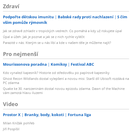
Zdraví
Podpořte dětskou imunitu
Babské rady proti nachlazení
S čím
vším pomůže rýmovník
Jak se zdravě zchladit v tropických vedrech: Co pomáhá a kdy už riskujete úpal
Úpal a úžeh: Jak je poznat a jak se z nich rychle vyléčit
Parazité v nás: Kterým se u nás líbí a kde v našem těle je můžeme najít?
Pro nejmenší
Mourissonova poradna
Komiksy
Festival ABC
Kdo vynalezl kapesník? Historie od středověku po papírové kapesníky
Ghost Recon Wildlands dostal vylepšení a novou misi. Starší díl Ubisoft rozdává na
PC zdarma
Quake ke 30. narozeninám dostal novou epizodu zdarma. Dawn of the Machine
vám zamotá hlavu iluzemi
Video
Prostor X
Branky, body, kokoti
Fortuna liga
Milan Knížák pohřeb
Jiří Pospíšil