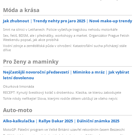
Móda a krása
Jak zhubnout
Trendy nehty pro jaro 2025
Nové make-up trendy
Smrt na silnici v Letňanech: Policie vyšetřuje tragickou nehodu motorkáře
Sex, fetiš, BDSM, ale i přednášky, workshopy a market. Organizátor Prague Fetish
Weekendu popsal, jak akce probíhá
Vodní zdroje a zemědělská půda v ohrožení: Katastrofální sucha přicházejí stále
dříve
Pro ženy a maminky
Nejčastější novoroční předsevzetí
Miminko a mráz
Jak vybírat
letní dovolenou
Okurková limonáda
RECEPT: Kynutý švestkový koláč s drobenkou. Klasika, se kterou zabodujete
Tohle nikdy neříkejte! Slova, kterými rodiče dětem ubližují ze všeho nejvíc
Auto-moto
Alko-kalkulačka
Rallye Dakar 2025
Dálniční známka 2025
MotoGP: Páteční program ve Velké Británii uzavřel rekordním časem Bezzecchi