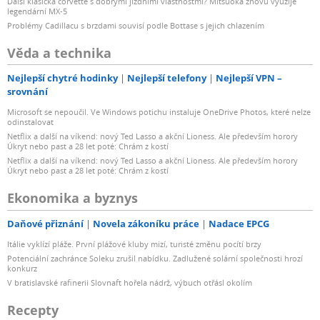
Další klasická corvette s dobrými jízdními vlastnostmi? Mitsuoka znovu využije
legendární MX-5
Problémy Cadillacu s brzdami souvisí podle Bottase s jejich chlazením
Věda a technika
Nejlepší chytré hodinky
Nejlepší telefony
Nejlepší VPN –
srovnání
Microsoft se nepoučil. Ve Windows potichu instaluje OneDrive Photos, které nelze
odinstalovat
Netflix a další na víkend: nový Ted Lasso a akční Lioness. Ale především horory
Úkryt nebo past a 28 let poté: Chrám z kostí
Netflix a další na víkend: nový Ted Lasso a akční Lioness. Ale především horory
Úkryt nebo past a 28 let poté: Chrám z kostí
Ekonomika a byznys
Daňové přiznání
Novela zákoníku práce
Nadace EPCG
Itálie vyklízí pláže. První plážové kluby mizí, turisté změnu pocítí brzy
Potenciální zachránce Soleku zrušil nabídku. Zadlužené solární společnosti hrozí
konkurz
V bratislavské rafinerii Slovnaft hořela nádrž, výbuch otřásl okolím
Recepty