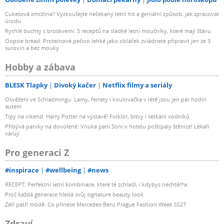
Cuketová zmrzlina? Vyzkoušejte nečekaný letní hit a geniální způsob, jak zpracovat
úrodu
Rychlé buchty s broskvemi: 5 receptů na sladké letní moučníky, které mají šťávu
Oopsie bread: Proteinové pečivo lehké jako obláček zvládnete připravit jen ze 3
surovin a bez mouky
Hobby a zábava
BLESK Tlapky
Divoký kačer
Netflix filmy a seriály
Osvěžení ve Schladmingu: Lamy, ferraty i koulovačka v létě jsou jen pár hodin
autem
Tipy na víkend: Harry Potter na výstavě! Folklor, bitvy i setkání vodníků
Přibývá paniky na dovolené: Vnuka paní Soni v hotelu poštípaly štěnice! Lékaři
varují
Pro generaci Z
#inspirace
#wellbeing
#news
RECEPT: Perfektní letní kombinace, které tě zchladí, i kdybys nechtěl*a
Proč každá generace hledá svůj signature beauty look
Září patří módě: Co přinese Mercedes-Benz Prague Fashion Week SS27
Zdraví