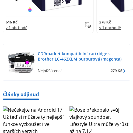
616 Kč
278 Kč
v 1 obchodě
v 1 obchodě
CDRmarket kompatibilní cartridge s
Brother LC-462XLM purpurová (magenta)
Nejnižší cena!
279 Kč
Články odjinud