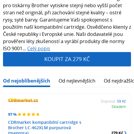
pro tiskárny Brother vytiskne stejný nebo vyšší počet
stran než originál, při zachování stejné kvality – ostré
rysy, syté barvy. Garantujeme Vaši spokojenost s
použitím naší kompatibilní cartridge. Osvědčeno klienty z
České republiky i Evropské unie. Naši dodavatelé jsou
prověřeni léty zkušeností a vyrábí produkty dle normy
ISO 9001...
Celý popis
KOUPIT ZA 279 KČ
Od nejoblíbenějších
Od nejlevnějších
Od nejdražší
Doprava:
59 Kč
Skladem
97 %
CDRmarket kompatibilní cartridge s
Brother LC-462XLM purpurová
(magenta)
279 Kč