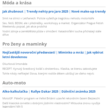
Móda a krása
Jak zhubnout
Trendy nehty pro jaro 2025
Nové make-up trendy
Smrt na silnici v Letňanech: Policie vyšetřuje tragickou nehodu motorkáře
Sex, fetiš, BDSM, ale i přednášky, workshopy a market. Organizátor Prague Fetish
Weekendu popsal, jak akce probíhá
Vodní zdroje a zemědělská půda v ohrožení: Katastrofální sucha přicházejí stále
dříve
Pro ženy a maminky
Nejčastější novoroční předsevzetí
Miminko a mráz
Jak vybírat
letní dovolenou
Okurková limonáda
RECEPT: Kynutý švestkový koláč s drobenkou. Klasika, se kterou zabodujete
Tohle nikdy neříkejte! Slova, kterými rodiče dětem ubližují ze všeho nejvíc
Auto-moto
Alko-kalkulačka
Rallye Dakar 2025
Dálniční známka 2025
MotoGP: Páteční program ve Velké Británii uzavřel rekordním časem Bezzecchi
Další klasická corvette s dobrými jízdními vlastnostmi? Mitsuoka znovu využije
legendární MX-5