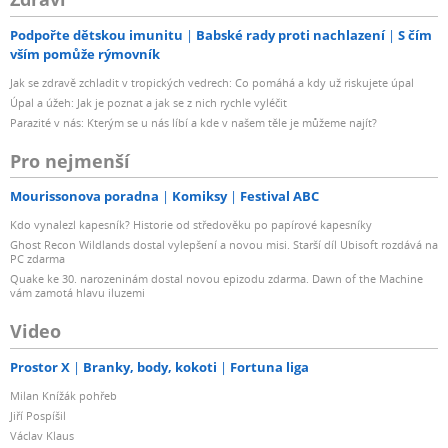
Podpořte dětskou imunitu
Babské rady proti nachlazení
S čím
vším pomůže rýmovník
Jak se zdravě zchladit v tropických vedrech: Co pomáhá a kdy už riskujete úpal
Úpal a úžeh: Jak je poznat a jak se z nich rychle vyléčit
Parazité v nás: Kterým se u nás líbí a kde v našem těle je můžeme najít?
Pro nejmenší
Mourissonova poradna
Komiksy
Festival ABC
Kdo vynalezl kapesník? Historie od středověku po papírové kapesníky
Ghost Recon Wildlands dostal vylepšení a novou misi. Starší díl Ubisoft rozdává na
PC zdarma
Quake ke 30. narozeninám dostal novou epizodu zdarma. Dawn of the Machine
vám zamotá hlavu iluzemi
Video
Prostor X
Branky, body, kokoti
Fortuna liga
Milan Knížák pohřeb
Jiří Pospíšil
Václav Klaus