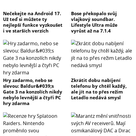
Nečekejte na Android 17.
Bose překopalo svůj
Už teď si můžete ty
vlajkový soundbar.
nejlepší funkce vyzkoušet
Lifestyle Ultra může
i ve starších verzích
vyrůst až na 7.1.4
Hry zadarmo, nebo se
Zkrátit dobu nabíjení
slevou: Baldur&#039;s
telefonu by chtěl každý,
Gate 3 na konzolích nikdy
ale jít na to přes režim
nebylo levnější a čtyři PC
Letadlo nedává smysl
hry zdarma