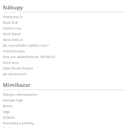
Nákupy
hledejceny.cz
Zboží Živě
Osobní vozy
Zboží Dáma
zbozi.blesk.cz
Jak na prohlídku ojetého vozu?
HobbyKompas
Auto pro začátečníka do 100 000 Kč
Zboží Auto
Ojetá Škoda Octavia
Jak vybrat auto?
Mimibazar
Testujte s Mimibazarem
Monster High
Barbie
Lego
Pyžama
Kosmetika a parfémy