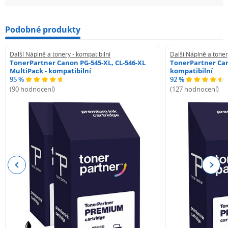
Podobné produkty
Další Náplně a tonery - kompatibilní
Další Náplně a toner
TonerPartner Canon PG-545-XL, CL-546-XL
TonerPartner Can
MultiPack - kompatibilní
kompatibilní
95 %
92 %
(90 hodnocení)
(127 hodnocení)
Previous
Next