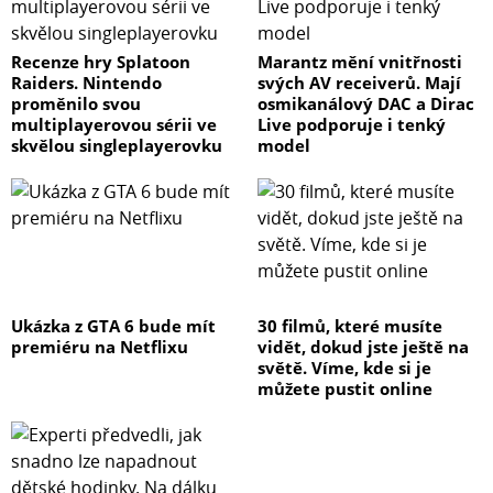
Recenze hry Splatoon
Marantz mění vnitřnosti
Raiders. Nintendo
svých AV receiverů. Mají
proměnilo svou
osmikanálový DAC a Dirac
multiplayerovou sérii ve
Live podporuje i tenký
skvělou singleplayerovku
model
Ukázka z GTA 6 bude mít
30 filmů, které musíte
premiéru na Netflixu
vidět, dokud jste ještě na
světě. Víme, kde si je
můžete pustit online