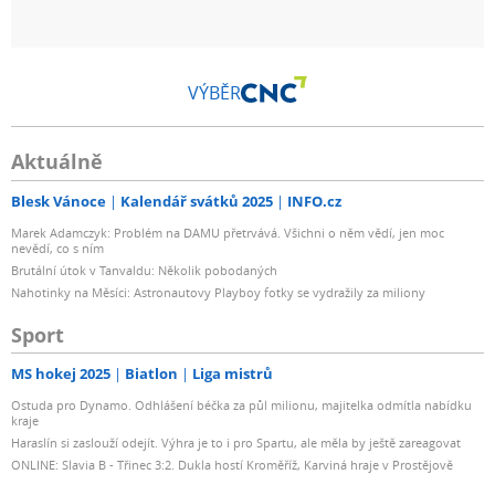
VÝBĚR
Aktuálně
Blesk Vánoce
Kalendář svátků 2025
INFO.cz
Marek Adamczyk: Problém na DAMU přetrvává. Všichni o něm vědí, jen moc
nevědí, co s ním
Brutální útok v Tanvaldu: Několik pobodaných
Nahotinky na Měsíci: Astronautovy Playboy fotky se vydražily za miliony
Sport
MS hokej 2025
Biatlon
Liga mistrů
Ostuda pro Dynamo. Odhlášení béčka za půl milionu, majitelka odmítla nabídku
kraje
Haraslín si zaslouží odejít. Výhra je to i pro Spartu, ale měla by ještě zareagovat
ONLINE: Slavia B - Třinec 3:2. Dukla hostí Kroměříž, Karviná hraje v Prostějově