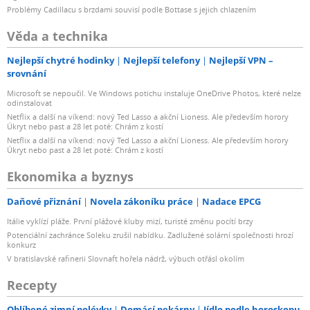
Problémy Cadillacu s brzdami souvisí podle Bottase s jejich chlazením
Věda a technika
Nejlepší chytré hodinky
Nejlepší telefony
Nejlepší VPN –
srovnání
Microsoft se nepoučil. Ve Windows potichu instaluje OneDrive Photos, které nelze
odinstalovat
Netflix a další na víkend: nový Ted Lasso a akční Lioness. Ale především horory
Úkryt nebo past a 28 let poté: Chrám z kostí
Netflix a další na víkend: nový Ted Lasso a akční Lioness. Ale především horory
Úkryt nebo past a 28 let poté: Chrám z kostí
Ekonomika a byznys
Daňové přiznání
Novela zákoníku práce
Nadace EPCG
Itálie vyklízí pláže. První plážové kluby mizí, turisté změnu pocítí brzy
Potenciální zachránce Soleku zrušil nabídku. Zadlužené solární společnosti hrozí
konkurz
V bratislavské rafinerii Slovnaft hořela nádrž, výbuch otřásl okolím
Recepty
Oblíbené zimní polévky
Domácí pekárny
Jídlo podle horoskopu