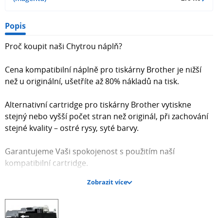
Popis
Proč koupit naši Chytrou náplň?
Cena kompatibilní náplně pro tiskárny Brother je nižší
než u originální, ušetříte až 80% nákladů na tisk.
Alternativní cartridge pro tiskárny Brother vytiskne
stejný nebo vyšší počet stran než originál, při zachování
stejné kvality – ostré rysy, syté barvy.
Garantujeme Vaši spokojenost s použitím naší
kompatibilní cartridge.
Zobrazit více
Osvědčeno klienty z České republiky i Evropské unie.
Naši dodavatelé jsou prověřeni léty zkušeností a vyrábí