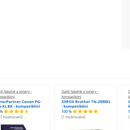
ší Náplně a tonery -
Další Náplně a tonery -
D
patibilní
kompatibilní
k
nerPartner Canon PG-
XEROX Brother TN-2590XL
5-XL BK - kompatibilní
- kompatibilní
 %
100 %
27 hodnocení)
(1 hodnocení)