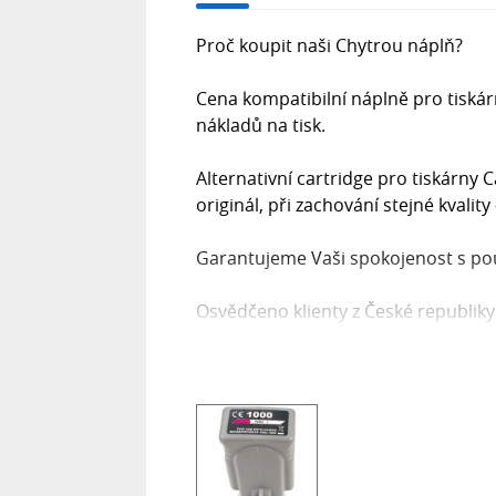
Proč koupit naši Chytrou náplň?
Cena kompatibilní náplně pro tiskárn
nákladů na tisk.
Alternativní cartridge pro tiskárny 
originál, při zachování stejné kvality 
Garantujeme Vaši spokojenost s použ
Osvědčeno klienty z České republiky
Naši dodavatelé jsou prověřeni léty
ISO 14001.
Existuje mnoho výrobců kompatibilníc