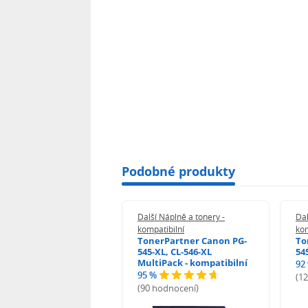
Podobné produkty
 Náplně a tonery -
Další Náplně a tonery -
Dal
tibilní
kompatibilní
kom
print Samsung MLT-
TonerPartner Canon PG-
To
L - kompatibilní
545-XL, CL-546-XL
54
MultiPack - kompatibilní
92
95 %
 hodnocení)
(1
(90 hodnocení)