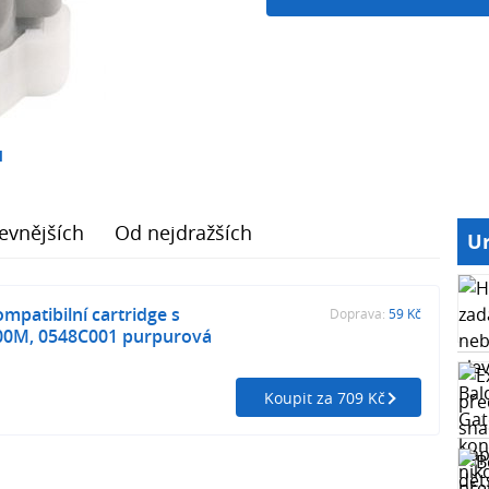
1
evnějších
Od nejdražších
Ur
patibilní cartridge s
Doprava:
59 Kč
00M, 0548C001 purpurová
Koupit za 709 Kč