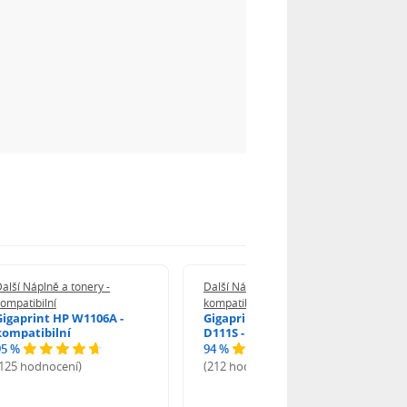
alší Náplně a tonery -
Další Náplně a tonery -
ompatibilní
kompatibilní
Gigaprint HP W1106A -
Gigaprint Samsung MLT-
kompatibilní
D111S - kompatibilní
95 %
94 %
(125 hodnocení)
(212 hodnocení)