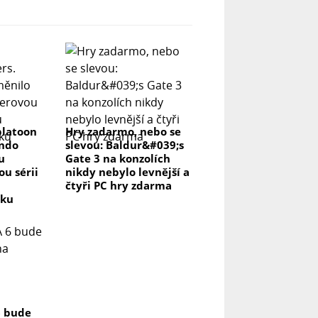
platoon
Hry zadarmo, nebo se
endo
slevou: Baldur&#039;s
u
Gate 3 na konzolích
u sérii
nikdy nebylo levnější a
čtyři PC hry zdarma
vku
6 bude