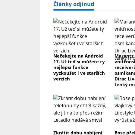
Články odjinud
Nečekejte na Android
Marantz
17. Už teď si můžete ty
vnitřnos
nejlepší funkce
receiver
vyzkoušet i ve starších
osmikaná
verzích
Dirac Li
tenký m
Zkrátit dobu nabíjení
Bose pře