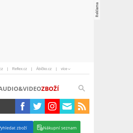
cz
Reflex.cz
Ábíčko.cz
více
AUDIO&VIDEO
ZBOŽÍ
Vyhledat zboží
Nákupní seznam