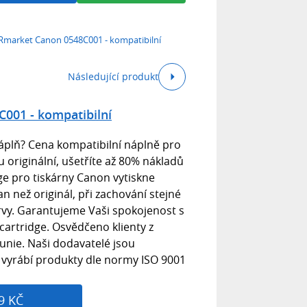
market Canon 0548C001 - kompatibilní
Následující produkt
001 - kompatibilní
áplň? Cena kompatibilní náplně pro
u originální, ušetříte až 80% nákladů
idge pro tiskárny Canon vytiskne
an než originál, při zachování stejné
barvy. Garantujeme Vaši spokojenost s
cartridge. Osvědčeno klienty z
 unie. Naši dodavatelé jsou
a vyrábí produkty dle normy ISO 9001
9 KČ