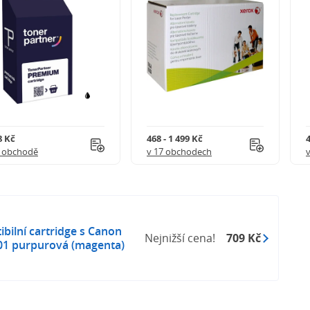
8 Kč
468 - 1 499 Kč
4
1 obchodě
v 17 obchodech
ilní cartridge s Canon
Nejnižší cena!
709 Kč
01 purpurová (magenta)