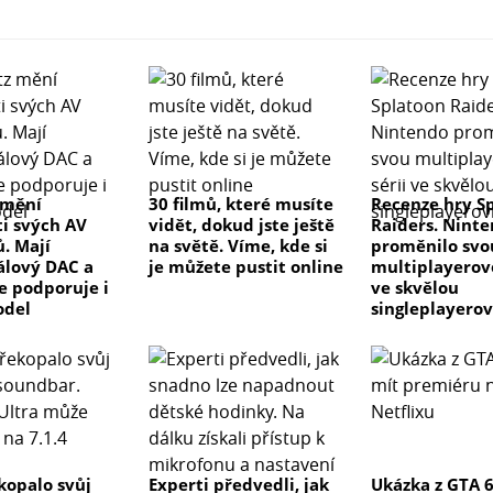
 mění
30 filmů, které musíte
Recenze hry S
ti svých AV
vidět, dokud jste ještě
Raiders. Nint
ů. Mají
na světě. Víme, kde si
proměnilo svo
lový DAC a
je můžete pustit online
multiplayerovo
ve podporuje i
ve skvělou
odel
singleplayero
kopalo svůj
Experti předvedli, jak
Ukázka z GTA 