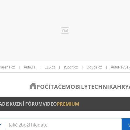
Iarena.cz
Auto.cz
E15.cz
iSport.cz
Doupě.cz
AutoRevue.
POČÍTAČE
MOBILY
TECHNIKA
HRY
A
DISKUZNÍ FÓRUM
VIDEO
PREMIUM