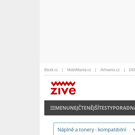
Blesk.cz
MobilMania.cz
AVmania.cz
DIG
MENU
NEJČTENĚJŠÍ
TESTY
PORADN
Náplně a tonery - kompatibilní