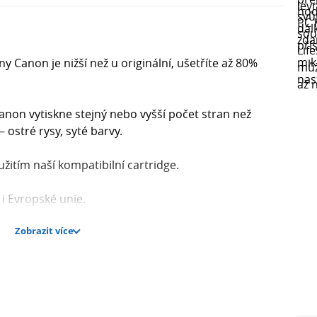
y Canon je nižší než u originální, ušetříte až 80%
Canon vytiskne stejný nebo vyšší počet stran než
– ostré rysy, syté barvy.
itím naší kompatibilní cartridge.
 i Evropské unie.
Zobrazit více
 zkušeností a vyrábí produkty dle normy ISO 9001 a
h náplní, ale kvalita může být odlišná. Pořiďte si