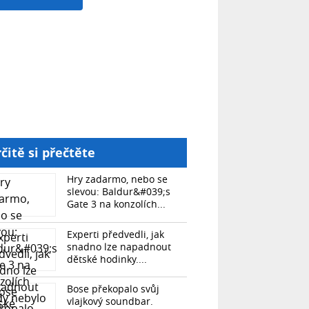
čitě si přečtěte
Hry zadarmo, nebo se
slevou: Baldur&#039;s
Gate 3 na konzolích...
Experti předvedli, jak
snadno lze napadnout
dětské hodinky....
Bose překopalo svůj
vlajkový soundbar.