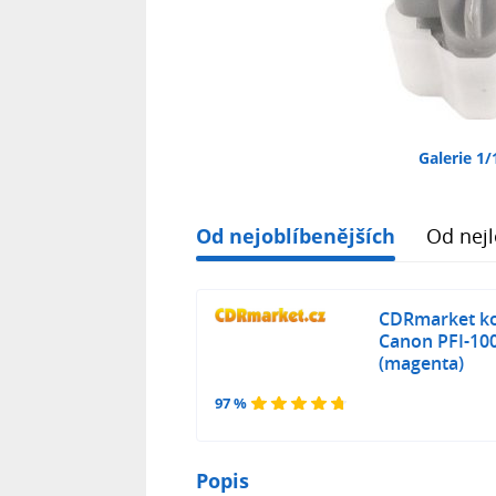
Galerie 1/
Od nejoblíbenějších
Od nejl
CDRmarket kom
Canon PFI-10
(magenta)
97 %
Popis