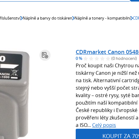
říslušenství
Náplně a barvy do tiskáren
Náplně a tonery - kompatibilní
CDR
CDRmarket Canon 0548C
0 %
(0 hodnocení)
Proč koupit naši Chytrou n
tiskárny Canon je nižší než 
na tisk. Alternativní cartr
stejný nebo vyšší počet str
kvality – ostré rysy, syté 
použitím naší kompatibilní 
České republiky i Evropské
prověřeni léty zkušeností 
a ISO...
Celý popis
KOUPIT ZA 70