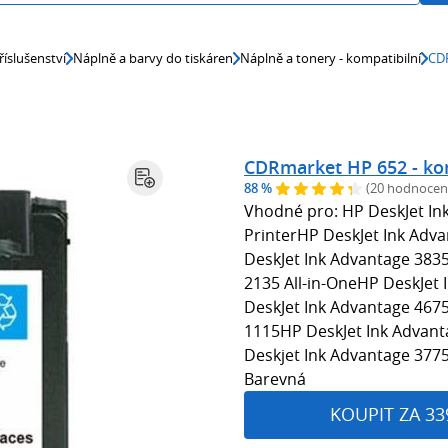
říslušenství
Náplně a barvy do tiskáren
Náplně a tonery - kompatibilní
CDR
CDRmarket HP 652 - kom
88 %
(20 hodnocen
Vhodné pro: HP DeskJet Ink
PrinterHP DeskJet Ink Adva
DeskJet Ink Advantage 3835
2135 All-in-OneHP DeskJet 
DeskJet Ink Advantage 4675
1115HP DeskJet Ink Advant
Deskjet Ink Advantage 3775
Barevná
KOUPIT ZA 33