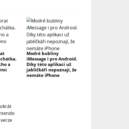
rat
Modré bubliny
uchátka.
iMessage i pro Android.
icho a
Díky této aplikaci už
lými
jablíčkáři nepoznají, že
nemáte iPhone