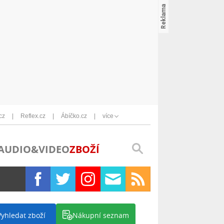
cz
Reflex.cz
Ábíčko.cz
více
AUDIO&VIDEO
ZBOŽÍ
Vyhledat zboží
Nákupní seznam