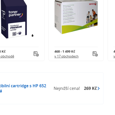
8 Kč
468 - 1 499 Kč
4
1 obchodě
v 17 obchodech
ilní cartridge s HP 652
Nejnižší cena!
269 Kč
á