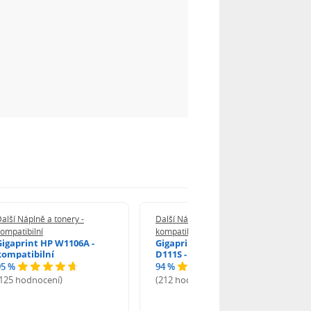
alší Náplně a tonery -
Další Náplně a tonery -
ompatibilní
kompatibilní
Gigaprint HP W1106A -
Gigaprint Samsung MLT-
kompatibilní
D111S - kompatibilní
95 %
94 %
(125 hodnocení)
(212 hodnocení)