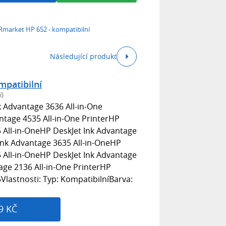
market HP 652 - kompatibilní
Následující produkt
patibilní
í)
 Advantage 3636 All-in-One
ntage 4535 All-in-One PrinterHP
 All-in-OneHP DeskJet Ink Advantage
Ink Advantage 3635 All-in-OneHP
 All-in-OneHP DeskJet Ink Advantage
age 2136 All-in-One PrinterHP
Vlastnosti: Typ: KompatibilníBarva:
9 KČ