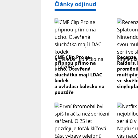
Články odjinud
CMF Clip Pro se
Recenze 
připnou přímo na
Raiders.
ucho. Otevřená
proměnil
sluchátka mají LDAC
multipla
kodek
ve skvěl
a ovládací kolečko na
singlepl
pouzdře