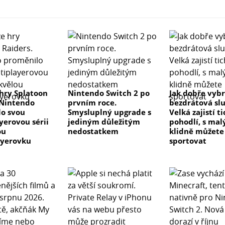
hry Splatoon
Nintendo Switch 2 po
Jak dobře vyb
 Nintendo
prvním roce.
bezdrátová sl
o svou
Smysluplný upgrade s
Velká zajistí t
yerovou sérii
jediným důležitým
pohodlí, s ma
ou
nedostatkem
klidně můžete
ayerovku
sportovat