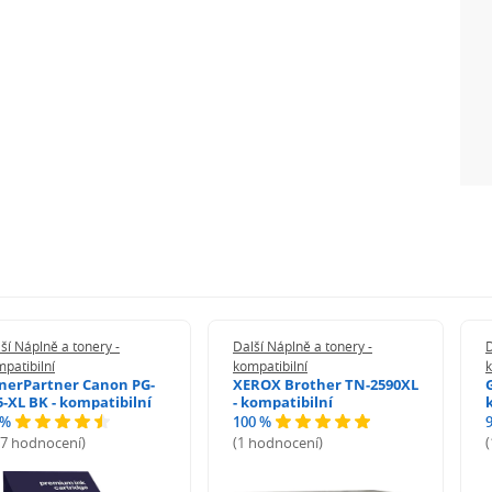
ší Náplně a tonery -
Další Náplně a tonery -
D
patibilní
kompatibilní
k
nerPartner Canon PG-
XEROX Brother TN-2590XL
5-XL BK - kompatibilní
- kompatibilní
 %
100 %
27 hodnocení)
(1 hodnocení)