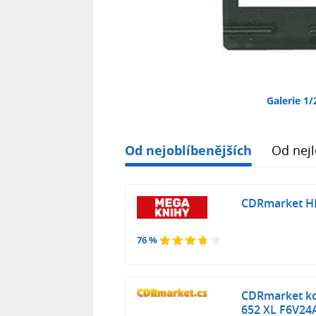
Galerie 1/
Od nejoblíbenějších
Od nejl
CDRmarket HP 
76 %
CDRmarket kom
652 XL F6V24