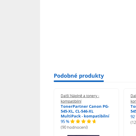
Podobné produkty
 Náplně a tonery -
Další Náplně a tonery -
Dal
tibilní
kompatibilní
kom
print Samsung MLT-
TonerPartner Canon PG-
To
L - kompatibilní
545-XL, CL-546-XL
54
MultiPack - kompatibilní
92
95 %
 hodnocení)
(1
(90 hodnocení)