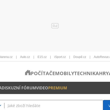
Iarena.cz
Auto.cz
E15.cz
iSport.cz
Doupě.cz
AutoRevue.
POČÍTAČE
MOBILY
TECHNIKA
HRY
A
DISKUZNÍ FÓRUM
VIDEO
PREMIUM