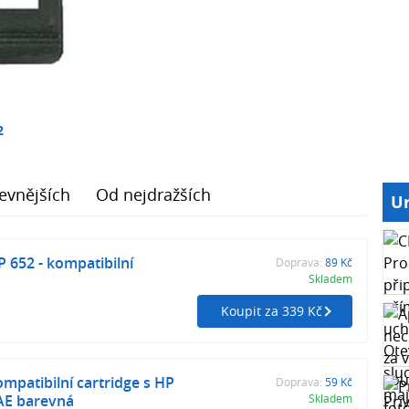
2
evnějších
Od nejdražších
Ur
652 - kompatibilní
Doprava:
89 Kč
Skladem
Koupit za 339 Kč
patibilní cartridge s HP
Doprava:
59 Kč
AE barevná
Skladem