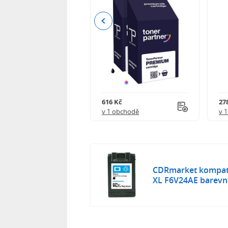
Previous
 750 Kč
616 Kč
27
obchodě
v 1 obchodě
v 
CDRmarket kompatib
XL F6V24AE barevn