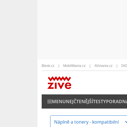
Blesk.cz
MobilMania.cz
AVmania.cz
DIG
MENU
NEJČTENĚJŠÍ
TESTY
PORADN
Náplně a tonery - kompatibilní