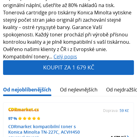
originální náplní, ušetříte až 80% nákladů na tisk.
Tonerová cartridge pro tiskárny Konica Minolta vytiskne
stejný počet stran jako originál při zachování stejné
kvality – ostré rysy,syté barvy. Garance Vaší
spokojenosti. Každý toner prochází při výrobě přísnou
kontrolou kvality a je plně kompatibilní s vaší tiskárnou.
Ověřeno našimi klienty z ČR i z Evropské unie.
Kompatibilní tonery...
Celý popis
KOUPIT ZA 1 679 KČ
Od nejoblíbenějších
Od nejlevnějších
Od nejdražší
Doprava:
59 Kč
97 %
CDRmarket kompatibilní toner s
Konica Minolta TN-227C, ACVH450