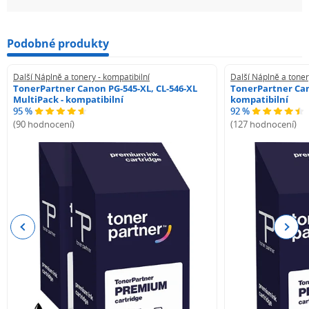
Podobné produkty
Další Náplně a tonery - kompatibilní
Další Náplně a toner
TonerPartner Canon PG-545-XL, CL-546-XL
TonerPartner Can
MultiPack - kompatibilní
kompatibilní
95 %
92 %
(90 hodnocení)
(127 hodnocení)
Previous
Next