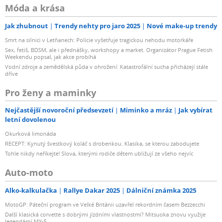
Móda a krása
Jak zhubnout
Trendy nehty pro jaro 2025
Nové make-up trendy
Smrt na silnici v Letňanech: Policie vyšetřuje tragickou nehodu motorkáře
Sex, fetiš, BDSM, ale i přednášky, workshopy a market. Organizátor Prague Fetish
Weekendu popsal, jak akce probíhá
Vodní zdroje a zemědělská půda v ohrožení: Katastrofální sucha přicházejí stále
dříve
Pro ženy a maminky
Nejčastější novoroční předsevzetí
Miminko a mráz
Jak vybírat
letní dovolenou
Okurková limonáda
RECEPT: Kynutý švestkový koláč s drobenkou. Klasika, se kterou zabodujete
Tohle nikdy neříkejte! Slova, kterými rodiče dětem ubližují ze všeho nejvíc
Auto-moto
Alko-kalkulačka
Rallye Dakar 2025
Dálniční známka 2025
MotoGP: Páteční program ve Velké Británii uzavřel rekordním časem Bezzecchi
Další klasická corvette s dobrými jízdními vlastnostmi? Mitsuoka znovu využije
legendární MX-5