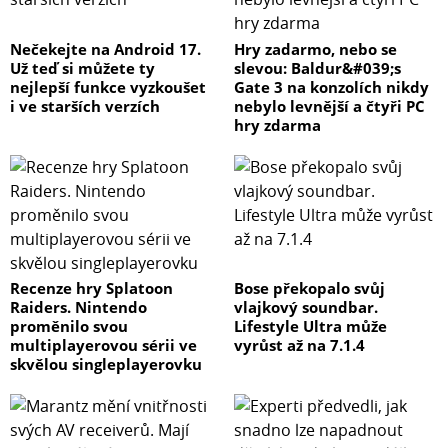
Nečekejte na Android 17.
Hry zadarmo, nebo se
Už teď si můžete ty
slevou: Baldur&#039;s
nejlepší funkce vyzkoušet
Gate 3 na konzolích nikdy
i ve starších verzích
nebylo levnější a čtyři PC
hry zdarma
Recenze hry Splatoon
Bose překopalo svůj
Raiders. Nintendo
vlajkový soundbar.
proměnilo svou
Lifestyle Ultra může
multiplayerovou sérii ve
vyrůst až na 7.1.4
skvělou singleplayerovku