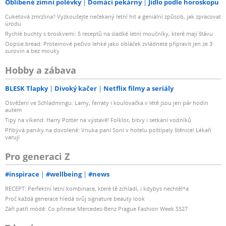
Oblíbené zimní polévky
Domácí pekárny
Jídlo podle horoskopu
Cuketová zmrzlina? Vyzkoušejte nečekaný letní hit a geniální způsob, jak zpracovat
úrodu
Rychlé buchty s broskvemi: 5 receptů na sladké letní moučníky, které mají šťávu
Oopsie bread: Proteinové pečivo lehké jako obláček zvládnete připravit jen ze 3
surovin a bez mouky
Hobby a zábava
BLESK Tlapky
Divoký kačer
Netflix filmy a seriály
Osvěžení ve Schladmingu: Lamy, ferraty i koulovačka v létě jsou jen pár hodin
autem
Tipy na víkend: Harry Potter na výstavě! Folklor, bitvy i setkání vodníků
Přibývá paniky na dovolené: Vnuka paní Soni v hotelu poštípaly štěnice! Lékaři
varují
Pro generaci Z
#inspirace
#wellbeing
#news
RECEPT: Perfektní letní kombinace, které tě zchladí, i kdybys nechtěl*a
Proč každá generace hledá svůj signature beauty look
Září patří módě: Co přinese Mercedes-Benz Prague Fashion Week SS27