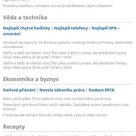
Problémy Cadillacu s brzdami souvisí podle Bottase s jejich chlazením
Věda a technika
Nejlepší chytré hodinky
Nejlepší telefony
Nejlepší VPN –
srovnání
Microsoft se nepoučil. Ve Windows potichu instaluje OneDrive Photos, které nelze
odinstalovat
Netflix a další na víkend: nový Ted Lasso a akční Lioness. Ale především horory
Úkryt nebo past a 28 let poté: Chrám z kostí
Netflix a další na víkend: nový Ted Lasso a akční Lioness. Ale především horory
Úkryt nebo past a 28 let poté: Chrám z kostí
Ekonomika a byznys
Daňové přiznání
Novela zákoníku práce
Nadace EPCG
Itálie vyklízí pláže. První plážové kluby mizí, turisté změnu pocítí brzy
Potenciální zachránce Soleku zrušil nabídku. Zadlužené solární společnosti hrozí
konkurz
V bratislavské rafinerii Slovnaft hořela nádrž, výbuch otřásl okolím
Recepty