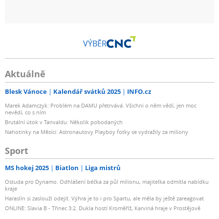
VÝBĚR
Aktuálně
Blesk Vánoce
Kalendář svátků 2025
INFO.cz
Marek Adamczyk: Problém na DAMU přetrvává. Všichni o něm vědí, jen moc
nevědí, co s ním
Brutální útok v Tanvaldu: Několik pobodaných
Nahotinky na Měsíci: Astronautovy Playboy fotky se vydražily za miliony
Sport
MS hokej 2025
Biatlon
Liga mistrů
Ostuda pro Dynamo. Odhlášení béčka za půl milionu, majitelka odmítla nabídku
kraje
Haraslín si zaslouží odejít. Výhra je to i pro Spartu, ale měla by ještě zareagovat
ONLINE: Slavia B - Třinec 3:2. Dukla hostí Kroměříž, Karviná hraje v Prostějově