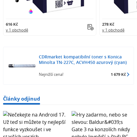
616 Kč
278 Kč
v 1 obchodě
v 1 obchodě
CDRmarket kompatibilní toner s Konica
Minolta TN-227C, ACVH450 azurový (cyan)
Nejnižší cena!
1 679 Kč
Články odjinud