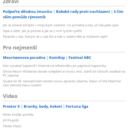
Zdraví
Podpořte dětskou imunitu
Babské rady proti nachlazení
S čím
vším pomůže rýmovník
Jak se zdravě zchladit v tropických vedrech: Co pomáhá a kdy už riskujete úpal
Úpal a úžeh: Jak je poznat a jak se z nich rychle vyléčit
Parazité v nás: Kterým se u nás líbí a kde v našem těle je můžeme najít?
Pro nejmenší
Mourissonova poradna
Komiksy
Festival ABC
Kdo vynalezl kapesník? Historie od středověku po papírové kapesníky
Ghost Recon Wildlands dostal vylepšení a novou misi. Starší díl Ubisoft rozdává na
PC zdarma
Quake ke 30. narozeninám dostal novou epizodu zdarma. Dawn of the Machine
vám zamotá hlavu iluzemi
Video
Prostor X
Branky, body, kokoti
Fortuna liga
Milan Knížák pohřeb
Jiří Pospíšil
Václav Klaus