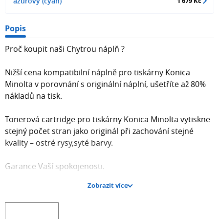
azurový (cyan)
1 679 Kč
Popis
Proč koupit naši Chytrou náplň ?
Nižší cena kompatibilní náplně pro tiskárny Konica
Minolta v porovnání s originální náplní, ušetříte až 80%
nákladů na tisk.
Tonerová cartridge pro tiskárny Konica Minolta vytiskne
stejný počet stran jako originál při zachování stejné
kvality – ostré rysy,syté barvy.
Garance Vaší spokojenosti.
Zobrazit více
Každý toner prochází při výrobě přísnou kontrolou
kvality a je plně kompatibilní s vaší tiskárnou.