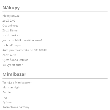
Nákupy
hledejceny.cz
Zboží Živě
Osobní vozy
Zboží Dáma
zbozi.blesk.cz
Jak na prohlídku ojetého vozu?
HobbyKompas
Auto pro začátečníka do 100 000 Kč
Zboží Auto
Ojetá Škoda Octavia
Jak vybrat auto?
Mimibazar
Testujte s Mimibazarem
Monster High
Barbie
Lego
Pyžama
Kosmetika a parfémy