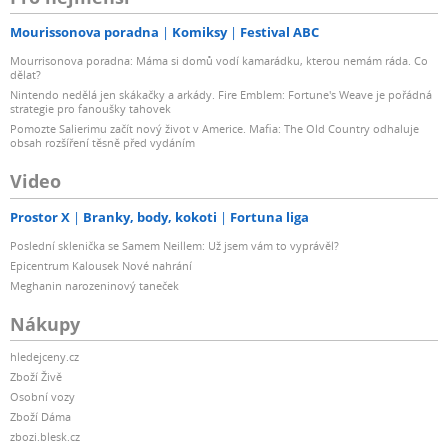
Mourissonova poradna
Komiksy
Festival ABC
Mourrisonova poradna: Máma si domů vodí kamarádku, kterou nemám ráda. Co
dělat?
Nintendo nedělá jen skákačky a arkády. Fire Emblem: Fortune's Weave je pořádná
strategie pro fanoušky tahovek
Pomozte Salierimu začít nový život v Americe. Mafia: The Old Country odhaluje
obsah rozšíření těsně před vydáním
Video
Prostor X
Branky, body, kokoti
Fortuna liga
Poslední sklenička se Samem Neillem: Už jsem vám to vyprávěl?
Epicentrum Kalousek Nové nahrání
Meghanin narozeninový taneček
Nákupy
hledejceny.cz
Zboží Živě
Osobní vozy
Zboží Dáma
zbozi.blesk.cz