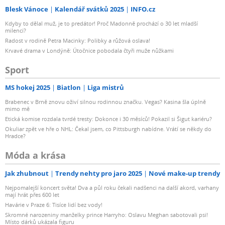
Blesk Vánoce
Kalendář svátků 2025
INFO.cz
Kdyby to dělal muž, je to predátor! Proč Madonně prochází o 30 let mladší
milenci?
Radost v rodině Petra Macinky: Polibky a růžová oslava!
Krvavé drama v Londýně: Útočnice pobodala čtyři muže nůžkami
Sport
MS hokej 2025
Biatlon
Liga mistrů
Brabenec v Brně znovu oživí silnou rodinnou značku. Vegas? Kasina šla úplně
mimo mě
Etická komise rozdala tvrdé tresty: Dokonce i 30 měsíců! Pokazil si Šigut kariéru?
Okuliar zpět ve hře o NHL: Čekal jsem, co Pittsburgh nabídne. Vrátí se někdy do
Hradce?
Móda a krása
Jak zhubnout
Trendy nehty pro jaro 2025
Nové make-up trendy
Nejpomalejší koncert světa! Dva a půl roku čekali nadšenci na další akord, varhany
mají hrát přes 600 let
Havárie v Praze 6: Tisíce lidí bez vody!
Skromné narozeniny manželky prince Harryho: Oslavu Meghan sabotovali psi!
Místo dárků ukázala figuru