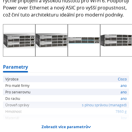
rychlé připojení a vysokou hustotu pro Wi-Fi 6. Podporují
Power over Ethernet a nový ASIC pro vyšší propustnost,
což činí tuto architekturu ideální pro moderní podniky.
Parametry
Výrobce
Cisco
Pro malé firmy
ano
Pro serverovnu
ano
Do racku
ano
Úroveň správy
s plnou správou (managed)
Hmotnost
7860 g
Materiál
kov
Zobrazit více parametrů