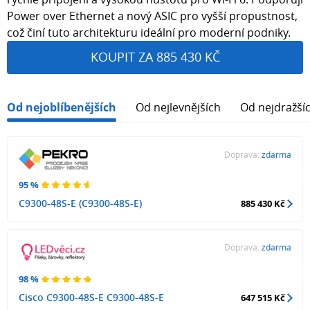
Power over Ethernet a nový ASIC pro vyšší propustnost,
což činí tuto architekturu ideální pro moderní podniky.
KOUPIT ZA 885 430 KČ
Od nejoblíbenějších
Od nejlevnějších
Od nejdražší
Doprava:
zdarma
95 %
C9300-48S-E (C9300-48S-E)
885 430 Kč
Doprava:
zdarma
98 %
Cisco C9300-48S-E C9300-48S-E
647 515 Kč