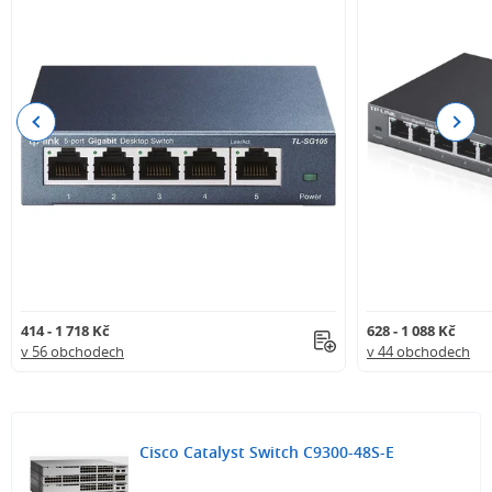
Previous
Next
414 - 1 718 Kč
628 - 1 088 Kč
v 56 obchodech
v 44 obchodech
Cisco Catalyst Switch C9300-48S-E