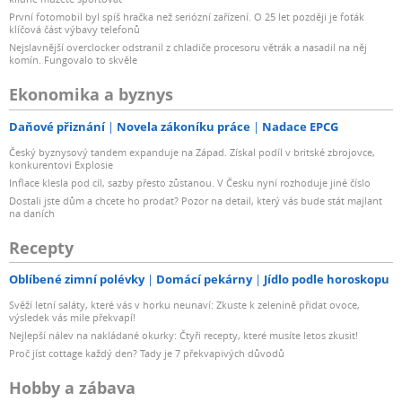
První fotomobil byl spíš hračka než seriózní zařízení. O 25 let později je foťák
klíčová část výbavy telefonů
Nejslavnější overclocker odstranil z chladiče procesoru větrák a nasadil na něj
komín. Fungovalo to skvěle
Ekonomika a byznys
Daňové přiznání
Novela zákoníku práce
Nadace EPCG
Český byznysový tandem expanduje na Západ. Získal podíl v britské zbrojovce,
konkurentovi Explosie
Inflace klesla pod cíl, sazby přesto zůstanou. V Česku nyní rozhoduje jiné číslo
Dostali jste dům a chcete ho prodat? Pozor na detail, který vás bude stát majlant
na daních
Recepty
Oblíbené zimní polévky
Domácí pekárny
Jídlo podle horoskopu
Svěží letní saláty, které vás v horku neunaví: Zkuste k zelenině přidat ovoce,
výsledek vás mile překvapí!
Nejlepší nálev na nakládané okurky: Čtyři recepty, které musíte letos zkusit!
Proč jíst cottage každý den? Tady je 7 překvapivých důvodů
Hobby a zábava