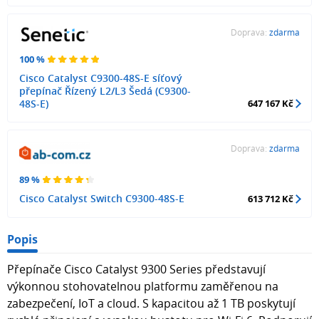
Doprava:
zdarma
100 %
Cisco Catalyst C9300-48S-E síťový
přepínač Řízený L2/L3 Šedá (C9300-
48S-E)
647 167 Kč
Doprava:
zdarma
89 %
Cisco Catalyst Switch C9300-48S-E
613 712 Kč
Popis
Přepínače Cisco Catalyst 9300 Series představují
výkonnou stohovatelnou platformu zaměřenou na
zabezpečení, IoT a cloud. S kapacitou až 1 TB poskytují