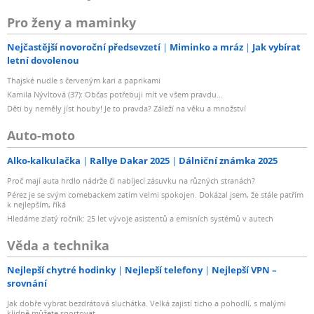
Pro ženy a maminky
Nejčastější novoroční předsevzetí
Miminko a mráz
Jak vybírat
letní dovolenou
Thajské nudle s červeným kari a paprikami
Kamila Nývltová (37): Občas potřebuji mít ve všem pravdu...
Děti by neměly jíst houby! Je to pravda? Záleží na věku a množství
Auto-moto
Alko-kalkulačka
Rallye Dakar 2025
Dálniční známka 2025
Proč mají auta hrdlo nádrže či nabíjecí zásuvku na různých stranách?
Pérez je se svým comebackem zatím velmi spokojen. Dokázal jsem, že stále patřím
k nejlepším, říká
Hledáme zlatý ročník: 25 let vývoje asistentů a emisních systémů v autech
Věda a technika
Nejlepší chytré hodinky
Nejlepší telefony
Nejlepší VPN –
srovnání
Jak dobře vybrat bezdrátová sluchátka. Velká zajistí ticho a pohodlí, s malými
klidně můžete sportovat