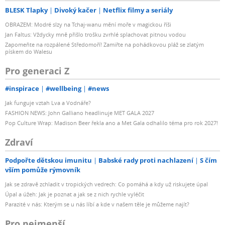
BLESK Tlapky
Divoký kačer
Netflix filmy a seriály
OBRAZEM: Modré slzy na Tchaj-wanu mění moře v magickou říši
Jan Faltus: Vždycky mně přišlo trošku zvrhlé splachovat pitnou vodou
Zapomeňte na rozpálené Středomoří! Zamiřte na pohádkovou pláž se zlatým
pískem do Walesu
Pro generaci Z
#inspirace
#wellbeing
#news
Jak funguje vztah Lva a Vodnáře?
FASHION NEWS: John Galliano headlinuje MET GALA 2027
Pop Culture Wrap: Madison Beer řekla ano a Met Gala odhalilo téma pro rok 2027!
Zdraví
Podpořte dětskou imunitu
Babské rady proti nachlazení
S čím
vším pomůže rýmovník
Jak se zdravě zchladit v tropických vedrech: Co pomáhá a kdy už riskujete úpal
Úpal a úžeh: Jak je poznat a jak se z nich rychle vyléčit
Parazité v nás: Kterým se u nás líbí a kde v našem těle je můžeme najít?
Pro nejmenší