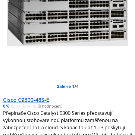
Galerie 1/4
Cisco C9300-48S-E
0 %
(0 hodnocení)
Přepínače Cisco Catalyst 9300 Series představují
výkonnou stohovatelnou platformu zaměřenou na
zabezpečení, IoT a cloud. S kapacitou až 1 TB poskytují
rychlé připojení a vysokou hustotu pro Wi-Fi 6. Podporují