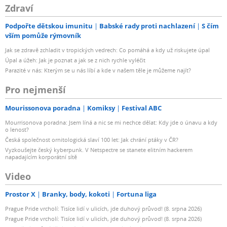
Zdraví
Podpořte dětskou imunitu
Babské rady proti nachlazení
S čím
vším pomůže rýmovník
Jak se zdravě zchladit v tropických vedrech: Co pomáhá a kdy už riskujete úpal
Úpal a úžeh: Jak je poznat a jak se z nich rychle vyléčit
Parazité v nás: Kterým se u nás líbí a kde v našem těle je můžeme najít?
Pro nejmenší
Mourissonova poradna
Komiksy
Festival ABC
Mourrisonova poradna: Jsem líná a nic se mi nechce dělat: Kdy jde o únavu a kdy
o lenost?
Česká společnost ornitologická slaví 100 let: Jak chrání ptáky v ČR?
Vyzkoušejte český kyberpunk. V Netspectre se stanete elitním hackerem
napadajícím korporátní sítě
Video
Prostor X
Branky, body, kokoti
Fortuna liga
Prague Pride vrcholí: Tisíce lidí v ulicích, jde duhový průvod! (8. srpna 2026)
Prague Pride vrcholí: Tisíce lidí v ulicích, jde duhový průvod! (8. srpna 2026)