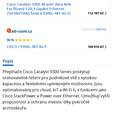
Cisco Catalyst 9300 48-port data Ntw
Ess Řízený L2/L3 Gigabit Ethernet
(10/100/1000) Šedá (C9300L-48T-4G-E)
112 167 Kč
Doprava:
zdarma
90 %
CISCO C9300L-48T-4G-E
109 916 Kč
Popis
Přepínače Cisco Catalyst 9300 Series poskytují
stohovatelné řešení pro podnikové sítě s vysokou
kapacitou a flexibilními uplinkovými možnostmi. Jsou
optimalizovány pro cloud, IoT a Wi-Fi 6, s funkcemi jako
Cisco StackPower a Power over Ethernet. Umožňují vyšší
propustnost a ochranu investic díky pokročilé
architektuře.