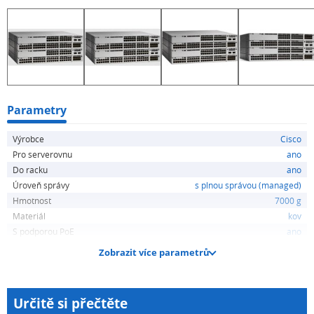
Parametry
Výrobce
Cisco
Pro serverovnu
ano
Do racku
ano
Úroveň správy
s plnou správou (managed)
Hmotnost
7000 g
Materiál
kov
S podporou PoE
ano
Zobrazit více parametrů
Určitě si přečtěte