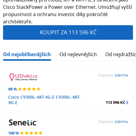
Cisco StackPower a Power over Ethernet. Umožňují vyšší
propustnost a ochranu investic díky pokročilé
architektuře.
KOUPIT ZA 113 596 KČ
Od nejoblíbenějších
Od nejlevnějších
Od nejdražší
Doprava:
zdarma
98 %
Cisco C9300L-48T-4G-E C9300L-48T-
4G-E
113 596 Kč
Doprava:
zdarma
100 %