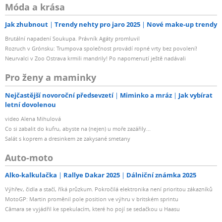
Móda a krása
Jak zhubnout
Trendy nehty pro jaro 2025
Nové make-up trendy
Brutální napadení Soukupa. Právník Agáty promluvil
Rozruch v Grónsku: Trumpova společnost provádí ropné vrty bez povolení!
Neurvalci v Zoo Ostrava krmili mandrily! Po napomenutí ještě nadávali
Pro ženy a maminky
Nejčastější novoroční předsevzetí
Miminko a mráz
Jak vybírat
letní dovolenou
video Alena Mihulová
Co si zabalit do kufru, abyste na (nejen) u moře zazářily...
Salát s koprem a dresinkem ze zakysané smetany
Auto-moto
Alko-kalkulačka
Rallye Dakar 2025
Dálniční známka 2025
Výhřev, čidla a stačí, říká průzkum. Pokročilá elektronika není prioritou zákazníků
MotoGP: Martin proměnil pole position ve výhru v britském sprintu
Câmara se vyjádřil ke spekulacím, které ho pojí se sedačkou u Haasu