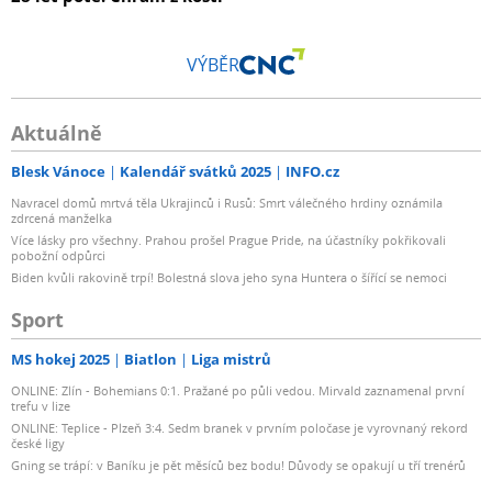
VÝBĚR
Aktuálně
Blesk Vánoce
Kalendář svátků 2025
INFO.cz
Navracel domů mrtvá těla Ukrajinců i Rusů: Smrt válečného hrdiny oznámila
zdrcená manželka
Více lásky pro všechny. Prahou prošel Prague Pride, na účastníky pokřikovali
pobožní odpůrci
Biden kvůli rakovině trpí! Bolestná slova jeho syna Huntera o šířící se nemoci
Sport
MS hokej 2025
Biatlon
Liga mistrů
ONLINE: Zlín - Bohemians 0:1. Pražané po půli vedou. Mirvald zaznamenal první
trefu v lize
ONLINE: Teplice - Plzeň 3:4. Sedm branek v prvním poločase je vyrovnaný rekord
české ligy
Gning se trápí: v Baníku je pět měsíců bez bodu! Důvody se opakují u tří trenérů