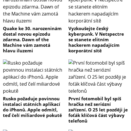
Quake ke 30. narozeninám
Vyzkoušejte český
dostal novou epizodu
kyberpunk. V Netspectre
zdarma. Dawn of the
se stanete elitním
Machine vám zamotá
hackerem napadajícím
hlavu iluzemi
korporátní sítě
Rusko požaduje povinnou
První fotomobil byl spíš
instalaci státních aplikací
hračka než seriózní
do iPhonů. Apple odmítl,
zařízení. O 25 let později je
teď čelí miliardové pokutě
foťák klíčová část výbavy
telefonů