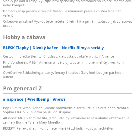
Sladký poklad u cesty: Využijte letní špendlíky do tvarohového koláče, marmelády
nebo kompotu
Domácí kečup pečený v troubě: Vyžaduje minimum práce a chutná lépe než
vařený
Cuketová zmrzlina? Vyzkoušejte nečekaný letní hit a geniální způsob, jak zpracovat
úrodu
Hobby a zábava
BLESK Tlapky
Divoký kačer
Netflix filmy a seriály
Cestovní horečka šlechty: Chuďas z Klatovska otrokářem v Jižní Americe
Filip Vondrášek: V Jižní Americe si lidé plují životem mnohem lehčeji, věci tolik
neřeší
Osvěžení ve Schladmingu: Lamy, ferraty i koulovačka v létě jsou jen pár hodin
autem
Pro generaci Z
#inspirace
#wellbeing
#news
Pop Culture Wrap: Ariana Grande promluvila o svém ústupu z veřejného života a
Sophia z KATSEYE si dává pauzu od skupiny
Alt news: MGK v tom zas lítá, Jared Leto byl obviněný ze sexuálního obtěžování a
zemřely Bonnie Tyler a Mary Morello
RECEPT: Perfektní letní kombinace, které tě zchladí, i kdybys nechtěl*a