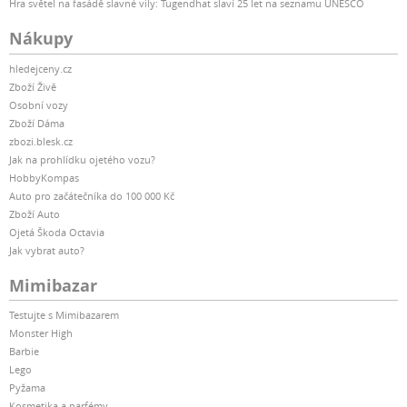
Hra světel na fasádě slavné vily: Tugendhat slaví 25 let na seznamu UNESCO
Nákupy
hledejceny.cz
Zboží Živě
Osobní vozy
Zboží Dáma
zbozi.blesk.cz
Jak na prohlídku ojetého vozu?
HobbyKompas
Auto pro začátečníka do 100 000 Kč
Zboží Auto
Ojetá Škoda Octavia
Jak vybrat auto?
Mimibazar
Testujte s Mimibazarem
Monster High
Barbie
Lego
Pyžama
Kosmetika a parfémy