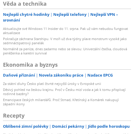
Věda a technika
Nejlepší chytré hodinky
Nejlepší telefony
Nejlepší VPN –
srovnání
Aktualizujte své Windows 11 Insider do 11. srpna. Pak už vám nebudou fungovat
aktualizace
Pokračuje záchrana Starshipu. V moři už dva týdny plave monstrum vysoké jako
sedmnáctipatrový panelák
Normálně za peníze, dnes zadarmo nebo se slevou: Univerzální čtečka, cloudová
peněženka a karetní survival
Ekonomika a byznys
Daňové přiznání
Novela zákoníku práce
Nadace EPCG
Za státní dluhy Česko platí čtvrté nejvyšší úroky v Evropské unii
Děsivý pohled na českou krajinu. Proč v Česku mizí voda a jak k tomu přispívají
rodinné bazény?
Emancipace českých miliardářů. Proč Strnad, Křetínský a Komárek nakupují
západní ikony
Recepty
Oblíbené zimní polévky
Domácí pekárny
Jídlo podle horoskopu