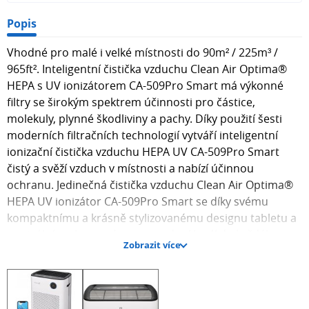
Popis
Vhodné pro malé i velké místnosti do 90m² / 225m³ /
965ft². Inteligentní čistička vzduchu Clean Air Optima®
HEPA s UV ionizátorem CA-509Pro Smart má výkonné
filtry se širokým spektrem účinnosti pro částice,
molekuly, plynné škodliviny a pachy. Díky použití šesti
moderních filtračních technologií vytváří inteligentní
ionizační čistička vzduchu HEPA UV CA-509Pro Smart
čistý a svěží vzduch v místnosti a nabízí účinnou
ochranu. Jedinečná čistička vzduchu Clean Air Optima®
HEPA UV ionizátor CA-509Pro Smart se díky svému
kompaktnímu a krásně stylizovanému designu tabletu a
neutrálnímu barevnému provedení hodí do každého
Zobrazit více
interiéru. Díky širokému spektru účinků je čistička
vzduchu CA-509Pro Smart vhodná zejména pro osoby
trpící astmatem, bronchitidou, CHOPN, alergiemi a
osoby se slabým imunitním systémem. Účinné čištění