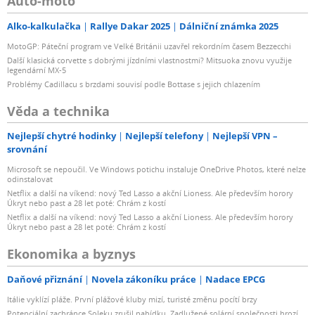
Auto-moto
Alko-kalkulačka
Rallye Dakar 2025
Dálniční známka 2025
MotoGP: Páteční program ve Velké Británii uzavřel rekordním časem Bezzecchi
Další klasická corvette s dobrými jízdními vlastnostmi? Mitsuoka znovu využije
legendární MX-5
Problémy Cadillacu s brzdami souvisí podle Bottase s jejich chlazením
Věda a technika
Nejlepší chytré hodinky
Nejlepší telefony
Nejlepší VPN –
srovnání
Microsoft se nepoučil. Ve Windows potichu instaluje OneDrive Photos, které nelze
odinstalovat
Netflix a další na víkend: nový Ted Lasso a akční Lioness. Ale především horory
Úkryt nebo past a 28 let poté: Chrám z kostí
Netflix a další na víkend: nový Ted Lasso a akční Lioness. Ale především horory
Úkryt nebo past a 28 let poté: Chrám z kostí
Ekonomika a byznys
Daňové přiznání
Novela zákoníku práce
Nadace EPCG
Itálie vyklízí pláže. První plážové kluby mizí, turisté změnu pocítí brzy
Potenciální zachránce Soleku zrušil nabídku. Zadlužené solární společnosti hrozí