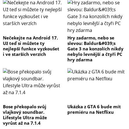
Nečekejte na Android 17.
Hry zadarmo, nebo se
Už teď si můžete ty
slevou: Baldur&#039;s
nejlepší funkce vyzkoušet
Gate 3 na konzolích nikdy
i ve starších verzích
nebylo levnější a čtyři PC
hry zdarma
Bose překopalo svůj
Ukázka z GTA 6 bude mít
vlajkový soundbar.
premiéru na Netflixu
Lifestyle Ultra může
vyrůst až na 7.1.4