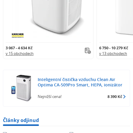
3 067 - 4 634 Kč
6 750 - 10 279 Kč
v 15 obchodech
v 13 obchodech
Inteligentní čistička vzduchu Clean Air
Optima CA-509Pro Smart, HEPA, ionizátor
Nejnižší cena!
8 390 Kč
Články odjinud