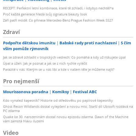
RECEPT: Perfektní letní kombinace, které tě zchladí, i kdybys nechtěl*a
Proč každá generace hledá svůj signature beauty look
Září patří módě: Co přinese Mercedes-Benz Prague Fashion Week SS27
Zdraví
Podpořte dětskou imunitu
Babské rady proti nachlazení
S čím
vším pomůže rýmovník
Jak se zdravě zchladit v tropických vedrech: Co pomáhá a kdy už riskujete úpal
Úpal a úžeh: Jak je poznat a jak se z nich rychle vyléčit
Parazité v nás: Kterým se u nás líbí a kde v našem těle je můžeme najít?
Pro nejmenší
Mourissonova poradna
Komiksy
Festival ABC
Kdo vynalezl kapesník? Historie od středověku po papírové kapesníky
Ghost Recon Wildlands dostal vylepšení a novou misi. Starší díl Ubisoft rozdává na
PC zdarma
Quake ke 30. narozeninám dostal novou epizodu zdarma. Dawn of the Machine
vám zamotá hlavu iluzemi
Video