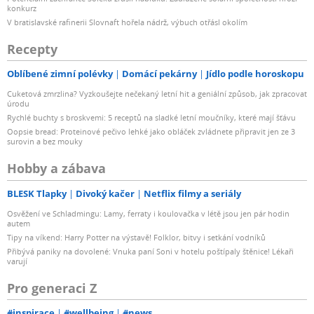
konkurz
V bratislavské rafinerii Slovnaft hořela nádrž, výbuch otřásl okolím
Recepty
Oblíbené zimní polévky
Domácí pekárny
Jídlo podle horoskopu
Cuketová zmrzlina? Vyzkoušejte nečekaný letní hit a geniální způsob, jak zpracovat
úrodu
Rychlé buchty s broskvemi: 5 receptů na sladké letní moučníky, které mají šťávu
Oopsie bread: Proteinové pečivo lehké jako obláček zvládnete připravit jen ze 3
surovin a bez mouky
Hobby a zábava
BLESK Tlapky
Divoký kačer
Netflix filmy a seriály
Osvěžení ve Schladmingu: Lamy, ferraty i koulovačka v létě jsou jen pár hodin
autem
Tipy na víkend: Harry Potter na výstavě! Folklor, bitvy i setkání vodníků
Přibývá paniky na dovolené: Vnuka paní Soni v hotelu poštípaly štěnice! Lékaři
varují
Pro generaci Z
#inspirace
#wellbeing
#news