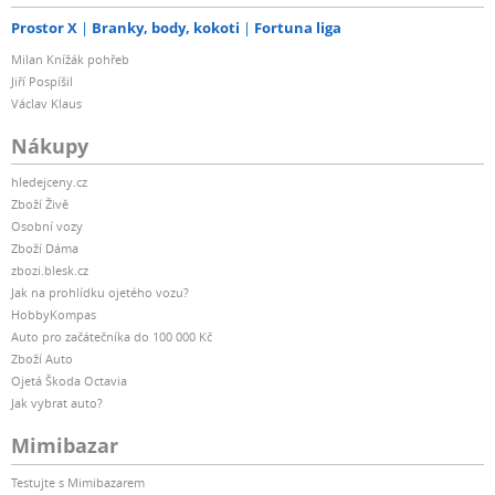
Prostor X
Branky, body, kokoti
Fortuna liga
Milan Knížák pohřeb
Jiří Pospíšil
Václav Klaus
Nákupy
hledejceny.cz
Zboží Živě
Osobní vozy
Zboží Dáma
zbozi.blesk.cz
Jak na prohlídku ojetého vozu?
HobbyKompas
Auto pro začátečníka do 100 000 Kč
Zboží Auto
Ojetá Škoda Octavia
Jak vybrat auto?
Mimibazar
Testujte s Mimibazarem