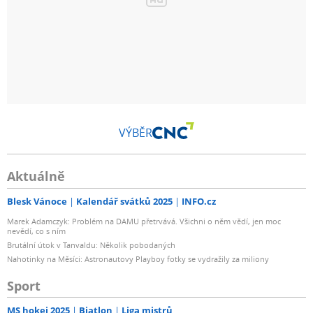
VÝBĚR
Aktuálně
Blesk Vánoce
Kalendář svátků 2025
INFO.cz
Marek Adamczyk: Problém na DAMU přetrvává. Všichni o něm vědí, jen moc
nevědí, co s ním
Brutální útok v Tanvaldu: Několik pobodaných
Nahotinky na Měsíci: Astronautovy Playboy fotky se vydražily za miliony
Sport
MS hokej 2025
Biatlon
Liga mistrů