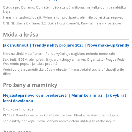
Ostuda pro Dynamo. Odhlášení béčka za půl milionu, majitelka odmítla nabídku
kraje
Haraslín si zaslouží odejít. Výhra je to i pro Spartu, ale měla by ještě zareagovat
ONLINE: Slavia B - Třinec 3:2. Dukla hostí Kroměříž, Karviná hraje v Prostějově
Móda a krása
Jak zhubnout
Trendy nehty pro jaro 2025
Nové make-up trendy
Smrt na silnici v Letňanech: Policie vyšetřuje tragickou nehodu motorkáře
Sex, fetiš, BDSM, ale i přednášky, workshopy a market. Organizátor Prague Fetish
Weekendu popsal, jak akce probíhá
Vodní zdroje a zemědělská půda v ohrožení: Katastrofální sucha přicházejí stále
dříve
Pro ženy a maminky
Nejčastější novoroční předsevzetí
Miminko a mráz
Jak vybírat
letní dovolenou
Okurková limonáda
RECEPT: Kynutý švestkový koláč s drobenkou. Klasika, se kterou zabodujete
Tohle nikdy neříkejte! Slova, kterými rodiče dětem ubližují ze všeho nejvíc