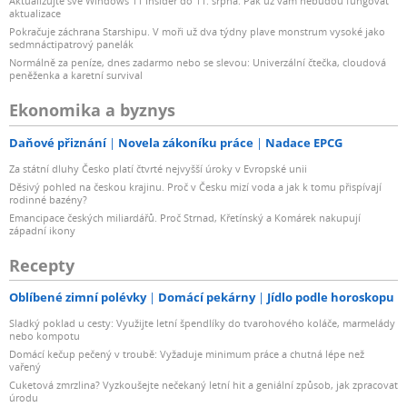
Aktualizujte své Windows 11 Insider do 11. srpna. Pak už vám nebudou fungovat
aktualizace
Pokračuje záchrana Starshipu. V moři už dva týdny plave monstrum vysoké jako
sedmnáctipatrový panelák
Normálně za peníze, dnes zadarmo nebo se slevou: Univerzální čtečka, cloudová
peněženka a karetní survival
Ekonomika a byznys
Daňové přiznání
Novela zákoníku práce
Nadace EPCG
Za státní dluhy Česko platí čtvrté nejvyšší úroky v Evropské unii
Děsivý pohled na českou krajinu. Proč v Česku mizí voda a jak k tomu přispívají
rodinné bazény?
Emancipace českých miliardářů. Proč Strnad, Křetínský a Komárek nakupují
západní ikony
Recepty
Oblíbené zimní polévky
Domácí pekárny
Jídlo podle horoskopu
Sladký poklad u cesty: Využijte letní špendlíky do tvarohového koláče, marmelády
nebo kompotu
Domácí kečup pečený v troubě: Vyžaduje minimum práce a chutná lépe než
vařený
Cuketová zmrzlina? Vyzkoušejte nečekaný letní hit a geniální způsob, jak zpracovat
úrodu