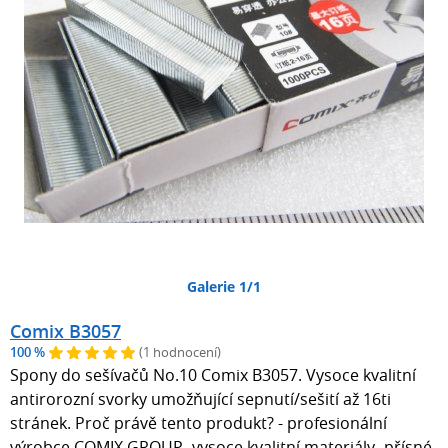
Galerie 1/1
Comix B3057
100 %
(1 hodnocení)
Spony do sešívačů No.10 Comix B3057. Vysoce kvalitní
antirorozní svorky umožňující sepnutí/sešití až 16ti
stránek. Proč právě tento produkt? - profesionální
výrobce COMIX GROUP- vysoce kvalitní materiály- přísné