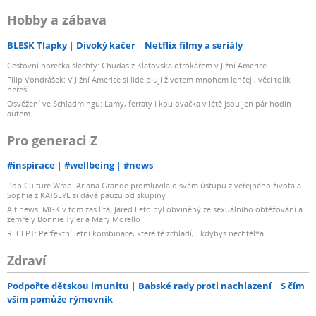
Hobby a zábava
BLESK Tlapky
Divoký kačer
Netflix filmy a seriály
Cestovní horečka šlechty: Chuďas z Klatovska otrokářem v Jižní Americe
Filip Vondrášek: V Jižní Americe si lidé plují životem mnohem lehčeji, věci tolik
neřeší
Osvěžení ve Schladmingu: Lamy, ferraty i koulovačka v létě jsou jen pár hodin
autem
Pro generaci Z
#inspirace
#wellbeing
#news
Pop Culture Wrap: Ariana Grande promluvila o svém ústupu z veřejného života a
Sophia z KATSEYE si dává pauzu od skupiny
Alt news: MGK v tom zas lítá, Jared Leto byl obviněný ze sexuálního obtěžování a
zemřely Bonnie Tyler a Mary Morello
RECEPT: Perfektní letní kombinace, které tě zchladí, i kdybys nechtěl*a
Zdraví
Podpořte dětskou imunitu
Babské rady proti nachlazení
S čím
vším pomůže rýmovník