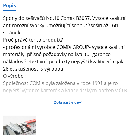
Popis
Spony do sešívačů No.10 Comix B3057. Vysoce kvalitní
antirorozní svorky umožňující sepnutí/sešití až 16ti
stránek.
Proč právě tento produkt?
- profesionální výrobce COMIX GROUP- vysoce kvalitní
materiály- přísné požadavky na kvalitu- garance-
nákladově efektivní- produkty nejvyšší kvality- více jak
26let zkušeností s výrobou
O výrobci:
Společnost COMIX byla založena v roce 1991 a je to
největší výrobce kartoték a kancelářských potřeb v ČLR.
COMIX GROUP, byl vybudován jako moderní skupina
Zobrazit více
podniků a roste jako jedna z nejznámějších
stacionárních značek, disponuje továrnou o výrobní
ploše 80 000 m2.Specializace na PP files (soubory z
polypropylenu), papírenský sortiment a kancelářské
potřeby. COMIX vlastní další továrnu o rozloze 20 000 m2