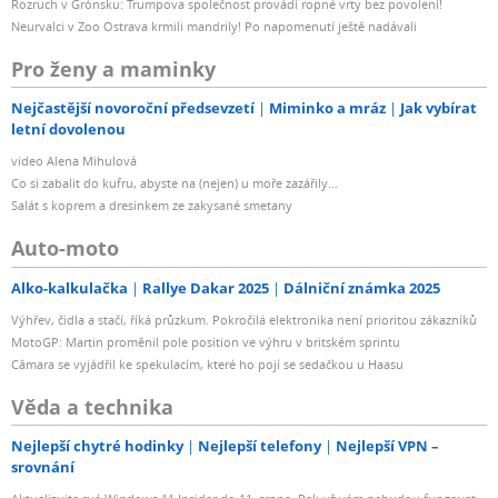
Rozruch v Grónsku: Trumpova společnost provádí ropné vrty bez povolení!
Neurvalci v Zoo Ostrava krmili mandrily! Po napomenutí ještě nadávali
Pro ženy a maminky
Nejčastější novoroční předsevzetí
Miminko a mráz
Jak vybírat
letní dovolenou
video Alena Mihulová
Co si zabalit do kufru, abyste na (nejen) u moře zazářily...
Salát s koprem a dresinkem ze zakysané smetany
Auto-moto
Alko-kalkulačka
Rallye Dakar 2025
Dálniční známka 2025
Výhřev, čidla a stačí, říká průzkum. Pokročilá elektronika není prioritou zákazníků
MotoGP: Martin proměnil pole position ve výhru v britském sprintu
Câmara se vyjádřil ke spekulacím, které ho pojí se sedačkou u Haasu
Věda a technika
Nejlepší chytré hodinky
Nejlepší telefony
Nejlepší VPN –
srovnání