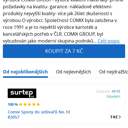
požadavky na kvalitu- garance- nákladově efektivní-
produkty nejvyšší kvality- více jak 26let zkušeností s
výrobou O výrobci: Společnost COMIX byla založena v
roce 1991 a je to největší výrobce kartoték a
kancelářských potřeb v ČLR. COMIX GROUP, byl
vybudován jako moderní skupina podniků...
Celý popis
KOUPIT ZA 7 KČ
Od nejoblíbenějších
Od nejlevnějších
Od nejdražší
Doprava:
49 Kč
Skladem
100 %
Comix Spony do sešívačů No.10
B3057
7 Kč