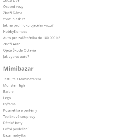
Zboží Živě
Osobní vozy
Zboží Dáma
zbozi.blesk.cz
Jak na prohlídku ojetého vozu?
HobbyKompas
Auto pro začátečníka do 100 000 Kč
Zboží Auto
Ojetá Škoda Octavia
Jak vybrat auto?
Mimibazar
Testujte s Mimibazarem
Monster High
Barbie
Lego
Pyžama
Kosmetika a parfémy
Teplákové soupravy
Dětské boty
Ložní povlečení
Bazar nábytku