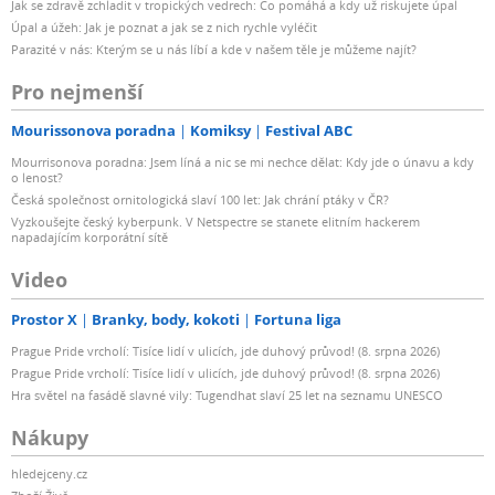
Jak se zdravě zchladit v tropických vedrech: Co pomáhá a kdy už riskujete úpal
Úpal a úžeh: Jak je poznat a jak se z nich rychle vyléčit
Parazité v nás: Kterým se u nás líbí a kde v našem těle je můžeme najít?
Pro nejmenší
Mourissonova poradna
Komiksy
Festival ABC
Mourrisonova poradna: Jsem líná a nic se mi nechce dělat: Kdy jde o únavu a kdy
o lenost?
Česká společnost ornitologická slaví 100 let: Jak chrání ptáky v ČR?
Vyzkoušejte český kyberpunk. V Netspectre se stanete elitním hackerem
napadajícím korporátní sítě
Video
Prostor X
Branky, body, kokoti
Fortuna liga
Prague Pride vrcholí: Tisíce lidí v ulicích, jde duhový průvod! (8. srpna 2026)
Prague Pride vrcholí: Tisíce lidí v ulicích, jde duhový průvod! (8. srpna 2026)
Hra světel na fasádě slavné vily: Tugendhat slaví 25 let na seznamu UNESCO
Nákupy
hledejceny.cz