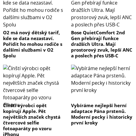
O2 má nový dětský tarif,
Bose QuietComfort 2nd
kde se data nezastaví.
Gen přebírají funkce
Pořídit ho mohou rodiče s
dražších Ultra. Mají
dalšími službami v O2
prostorový zvuk, lepší ANC
Spolu
a poslech přes USB-C
Čínští výrobci opět
Vybíráme nejlepší herní
kopírují Apple. Pět
adaptace Pána prstenů.
největších značek chystá
Moderní pecky i historicky
čtvercové selfie
první kroky
fotoaparáty po vzoru
iPhonu