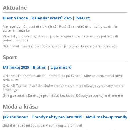
Aktuálně
Blesk Vánoce
Kalendář svátků 2025
INFO.cz
Navracel domů mrtvá těla Ukrajinců i Rusů: Smrt válečného hrdiny oznámila
zdrcená manželka
Více lásky pro všechny. Prahou prošel Prague Pride, na účastníky pokřikovali
pobožní odpůrci
Biden kvůli rakovině trpí! Bolestná slova jeho syna Huntera o šířící se nemoci
Sport
MS hokej 2025
Biatlon
Liga mistrů
ONLINE: Zlín - Bohemians 0:1. Pražané po půli vedou. Mirvald zaznamenal první
trefu v lize
ONLINE: Teplice - Plzeň 3:4. Sedm branek v prvním poločase je vyrovnaný rekord
české ligy
Gning se trápí: v Baníku je pět měsíců bez bodu! Důvody se opakují u tří trenérů
Móda a krása
Jak zhubnout
Trendy nehty pro jaro 2025
Nové make-up trendy
Brutální napadení Soukupa. Právník Agáty promluvil