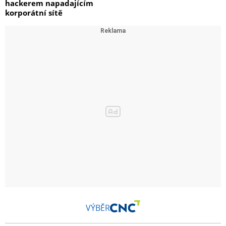
hackerem napadajícím
korporátní sítě
VÝBĚR