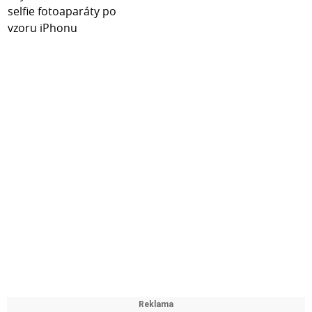
Comix patří mezi světovou špičku v papírenském
průmyslu.
Certifikáty :- OHSAS18001- ISO9001- ISO14001