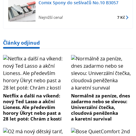
Comix Spony do sešívačů No.10 B3057
Nejnižší cena!
7 Kč
Články odjinud
Netflix a další na víkend:
Normálně za peníze, dnes
nový Ted Lasso a akční
zadarmo nebo se slevou:
Lioness. Ale především
Univerzální čtečka,
horory Úkryt nebo past a
cloudová peněženka
28 let poté: Chrám z kostí
a karetní survival