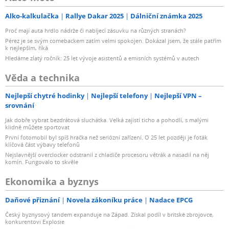
Alko-kalkulačka
Rallye Dakar 2025
Dálniční známka 2025
Proč mají auta hrdlo nádrže či nabíjecí zásuvku na různých stranách?
Pérez je se svým comebackem zatím velmi spokojen. Dokázal jsem, že stále patřím
k nejlepším, říká
Hledáme zlatý ročník: 25 let vývoje asistentů a emisních systémů v autech
Věda a technika
Nejlepší chytré hodinky
Nejlepší telefony
Nejlepší VPN –
srovnání
Jak dobře vybrat bezdrátová sluchátka. Velká zajistí ticho a pohodlí, s malými
klidně můžete sportovat
První fotomobil byl spíš hračka než seriózní zařízení. O 25 let později je foťák
klíčová část výbavy telefonů
Nejslavnější overclocker odstranil z chladiče procesoru větrák a nasadil na něj
komín. Fungovalo to skvěle
Ekonomika a byznys
Daňové přiznání
Novela zákoníku práce
Nadace EPCG
Český byznysový tandem expanduje na Západ. Získal podíl v britské zbrojovce,
konkurentovi Explosie