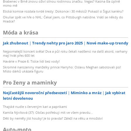
Brabenec v Brně znovu oživí silnou rodinnou značku. Vegas? Kasina šla úplně
mimo mě
Etická komise rozdala tvrdé tresty: Dokonce i 30 měsíců! Pokazil si Šigut kariéru?
Okuliar zpět ve hře o NHL: Čekal jsem, co Pittsburgh nabídne. Vrátí se někdy do
Hradce?
Móda a krása
Jak zhubnout
Trendy nehty pro jaro 2025
Nové make-up trendy
Nejpomalejší koncert světa! Dva a půl roku čekali nadšenci na další akord, varhany
mají hrát přes 600 let
Havárie v Praze 6: Tisíce lidí bez vody!
Skromné narozeniny manželky prince Harryho: Oslavu Meghan sabotovali psi!
Místo dárků ukázala figuru
Pro ženy a maminky
Nejčastější novoroční předsevzetí
Miminko a mráz
Jak vybírat
letní dovolenou
Thajské nudle s červeným kari a paprikami
Kamila Nývltová (37): Občas potřebuji mít ve všem pravdu...
Děti by neměly jíst houby! Je to pravda? Záleží na věku a množství
Auto-moto