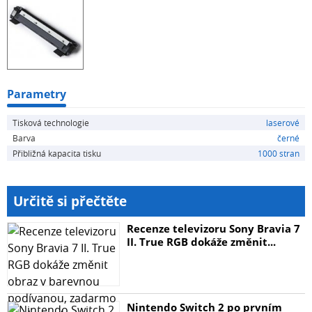
Brother DCP-1610, Brother DCP-1612, Brother HL-1210,
Brother HL-1212
Parametry
Tisková technologie
laserové
Barva
černé
Přibližná kapacita tisku
1000 stran
Určitě si přečtěte
Recenze televizoru Sony Bravia 7
II. True RGB dokáže změnit...
Nintendo Switch 2 po prvním