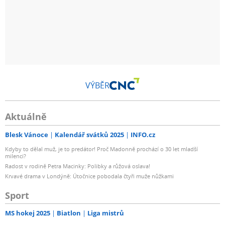
VÝBĚR
Aktuálně
Blesk Vánoce
Kalendář svátků 2025
INFO.cz
Kdyby to dělal muž, je to predátor! Proč Madonně prochází o 30 let mladší
milenci?
Radost v rodině Petra Macinky: Polibky a růžová oslava!
Krvavé drama v Londýně: Útočnice pobodala čtyři muže nůžkami
Sport
MS hokej 2025
Biatlon
Liga mistrů