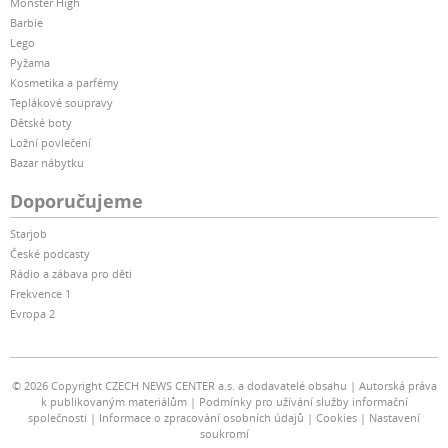
Monster High
Barbie
Lego
Pyžama
Kosmetika a parfémy
Teplákové soupravy
Dětské boty
Ložní povlečení
Bazar nábytku
Doporučujeme
Starjob
České podcasty
Rádio a zábava pro děti
Frekvence 1
Evropa 2
© 2026 Copyright CZECH NEWS CENTER a.s. a dodavatelé obsahu
Autorská práva
k publikovaným materiálům
Podmínky pro užívání služby informační
společnosti
Informace o zpracování osobních údajů
Cookies
Nastavení
soukromí