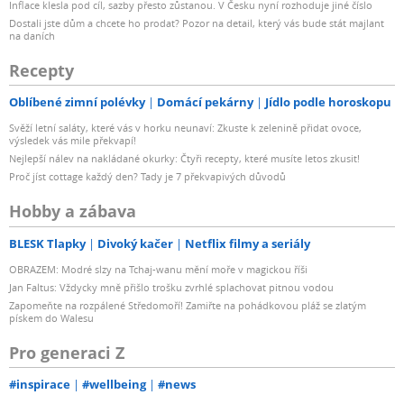
Inflace klesla pod cíl, sazby přesto zůstanou. V Česku nyní rozhoduje jiné číslo
Dostali jste dům a chcete ho prodat? Pozor na detail, který vás bude stát majlant
na daních
Recepty
Oblíbené zimní polévky
Domácí pekárny
Jídlo podle horoskopu
Svěží letní saláty, které vás v horku neunaví: Zkuste k zelenině přidat ovoce,
výsledek vás mile překvapí!
Nejlepší nálev na nakládané okurky: Čtyři recepty, které musíte letos zkusit!
Proč jíst cottage každý den? Tady je 7 překvapivých důvodů
Hobby a zábava
BLESK Tlapky
Divoký kačer
Netflix filmy a seriály
OBRAZEM: Modré slzy na Tchaj-wanu mění moře v magickou říši
Jan Faltus: Vždycky mně přišlo trošku zvrhlé splachovat pitnou vodou
Zapomeňte na rozpálené Středomoří! Zamiřte na pohádkovou pláž se zlatým
pískem do Walesu
Pro generaci Z
#inspirace
#wellbeing
#news