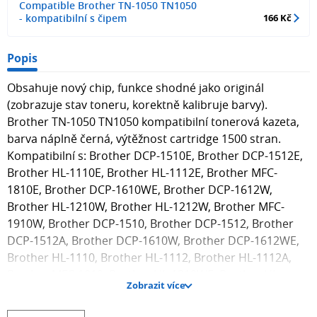
Compatible Brother TN-1050 TN1050
- kompatibilní s čipem
166 Kč
Popis
Obsahuje nový chip, funkce shodné jako originál
(zobrazuje stav toneru, korektně kalibruje barvy).
Brother TN-1050 TN1050 kompatibilní tonerová kazeta,
barva náplně černá, výtěžnost cartridge 1500 stran.
Kompatibilní s: Brother DCP-1510E, Brother DCP-1512E,
Brother HL-1110E, Brother HL-1112E, Brother MFC-
1810E, Brother DCP-1610WE, Brother DCP-1612W,
Brother HL-1210W, Brother HL-1212W, Brother MFC-
1910W, Brother DCP-1510, Brother DCP-1512, Brother
DCP-1512A, Brother DCP-1610W, Brother DCP-1612WE,
Brother HL-1110, Brother HL-1112, Brother HL-1112A,
Brother MFC-1810, Brother HL-1210WE, Brother HL-
Zobrazit více
1110R, Brother HL-1110S, Brother HL-1112S, Brother HL-
1212WE, Brother MFC-1910, Brother MFC-1910WE,