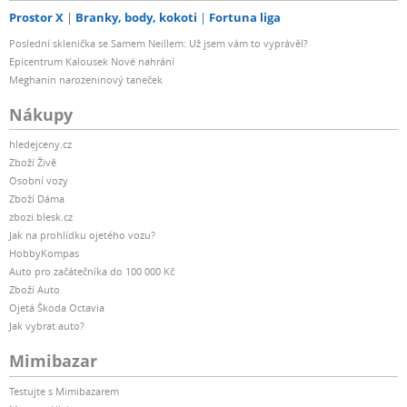
Prostor X
Branky, body, kokoti
Fortuna liga
Poslední sklenička se Samem Neillem: Už jsem vám to vyprávěl?
Epicentrum Kalousek Nové nahrání
Meghanin narozeninový taneček
Nákupy
hledejceny.cz
Zboží Živě
Osobní vozy
Zboží Dáma
zbozi.blesk.cz
Jak na prohlídku ojetého vozu?
HobbyKompas
Auto pro začátečníka do 100 000 Kč
Zboží Auto
Ojetá Škoda Octavia
Jak vybrat auto?
Mimibazar
Testujte s Mimibazarem