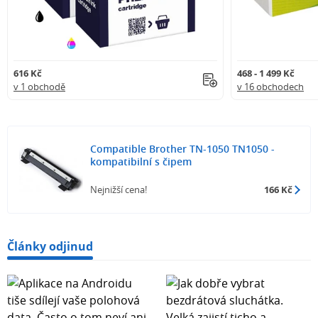
616 Kč
468 - 1 499 Kč
v 1 obchodě
v 16 obchodech
Compatible Brother TN-1050 TN1050 -
kompatibilní s čipem
Nejnižší cena!
166 Kč
Články odjinud