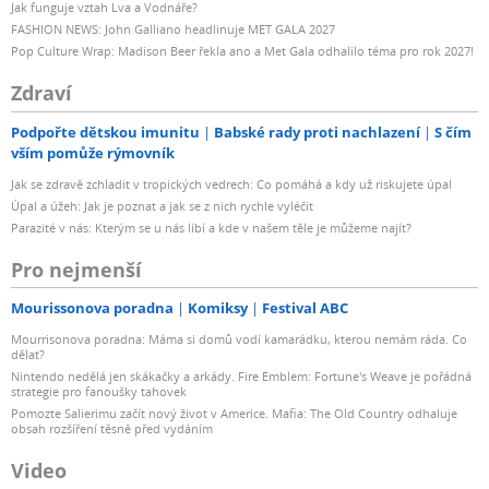
Jak funguje vztah Lva a Vodnáře?
FASHION NEWS: John Galliano headlinuje MET GALA 2027
Pop Culture Wrap: Madison Beer řekla ano a Met Gala odhalilo téma pro rok 2027!
Zdraví
Podpořte dětskou imunitu
Babské rady proti nachlazení
S čím
vším pomůže rýmovník
Jak se zdravě zchladit v tropických vedrech: Co pomáhá a kdy už riskujete úpal
Úpal a úžeh: Jak je poznat a jak se z nich rychle vyléčit
Parazité v nás: Kterým se u nás líbí a kde v našem těle je můžeme najít?
Pro nejmenší
Mourissonova poradna
Komiksy
Festival ABC
Mourrisonova poradna: Máma si domů vodí kamarádku, kterou nemám ráda. Co
dělat?
Nintendo nedělá jen skákačky a arkády. Fire Emblem: Fortune's Weave je pořádná
strategie pro fanoušky tahovek
Pomozte Salierimu začít nový život v Americe. Mafia: The Old Country odhaluje
obsah rozšíření těsně před vydáním
Video