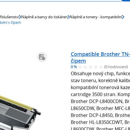
říslušenství
Náplně a barvy do tiskáren
Náplně a tonery - kompatibilní
ilní s čipem
Compatible Brother TN-
čipem
0 %
(0 hodnocení)
Obsahuje nový chip, funkce
stav toneru, korektně kali
kompatibilní tonerová kaze
cartridge 3500 stran. Komp
Brother DCP-L8400CDN, Br
L8650CDW, Brother MFC-L8
Brother DCP-L8450, Brothe
Brother HL-L8350CDWT, Br
L8600CDW, Brother MFC-L8