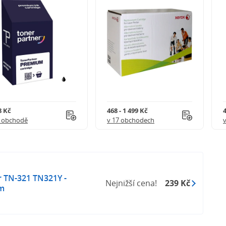
8 Kč
468 - 1 499 Kč
4
1 obchodě
v 17 obchodech
r TN-321 TN321Y -
Nejnižší cena!
239 Kč
em