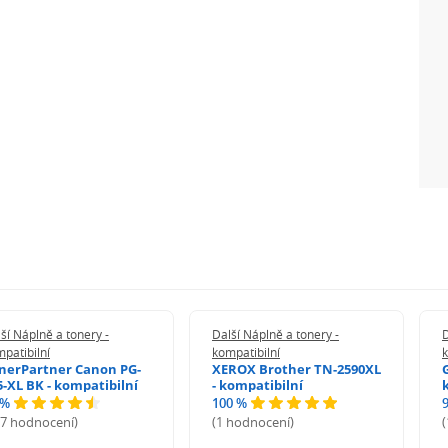
ší Náplně a tonery -
Další Náplně a tonery -
D
patibilní
kompatibilní
k
nerPartner Canon PG-
XEROX Brother TN-2590XL
5-XL BK - kompatibilní
- kompatibilní
 %
100 %
27 hodnocení)
(1 hodnocení)