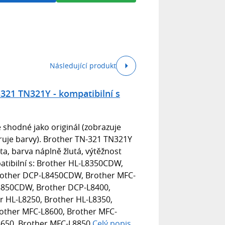
Následující produkt
321 TN321Y - kompatibilní s
 shodné jako originál (zobrazuje
bruje barvy). Brother TN-321 TN321Y
ta, barva náplně žlutá, výtěžnost
atibilní s: Brother HL-L8350CDW,
other DCP-L8450CDW, Brother MFC-
850CDW, Brother DCP-L8400,
r HL-L8250, Brother HL-L8350,
other MFC-L8600, Brother MFC-
650, Brother MFC-L8850
Celý popis