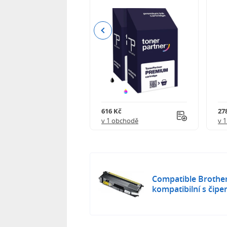
Previous
 750 Kč
616 Kč
27
obchodě
v 1 obchodě
v 
Compatible Brothe
kompatibilní s čip