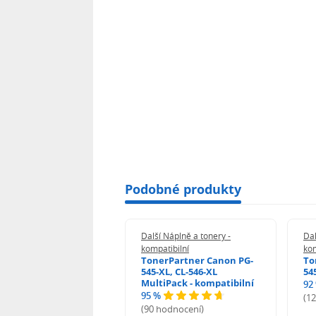
Podobné produkty
 Náplně a tonery -
Další Náplně a tonery -
Dal
tibilní
kompatibilní
kom
print Samsung MLT-
TonerPartner Canon PG-
To
L - kompatibilní
545-XL, CL-546-XL
54
MultiPack - kompatibilní
92
95 %
 hodnocení)
(1
(90 hodnocení)