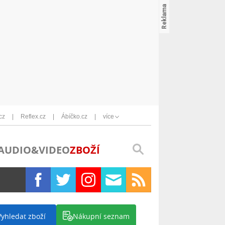
cz
Reflex.cz
Ábíčko.cz
více
AUDIO&VIDEO
ZBOŽÍ
Vyhledat zboží
Nákupní seznam