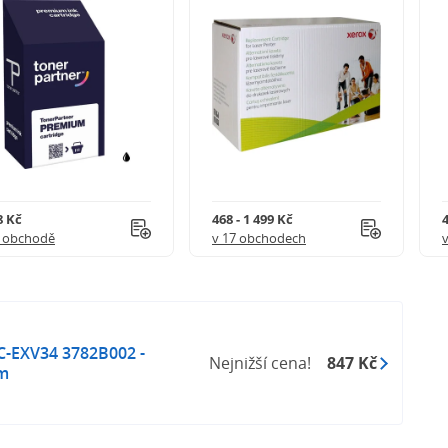
8 Kč
468 - 1 499 Kč
4
1 obchodě
v 17 obchodech
C-EXV34 3782B002 -
Nejnižší cena!
847 Kč
em