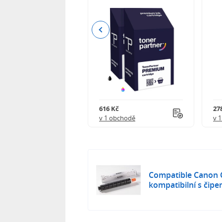
Previous
 750 Kč
616 Kč
27
obchodě
v 1 obchodě
v 
Compatible Canon 
kompatibilní s čip