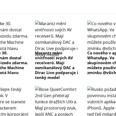
 30.
Marantz mění
Co nového v ap
nám dostal
vnitřnosti svých AV
WhatsApp. Ve
izodu zdarma.
receiverů. Mají
skupinovém c
the Machine
osmikanálový DAC a
můžete použív
otá hlavu
Dirac Live podporuje i
zmínku @všich
tenký model