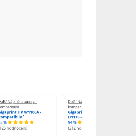
alší Náplně a tonery -
Další Náplně a tonery -
ompatibilní
kompatibilní
Gigaprint HP W1106A -
Gigaprint Samsung MLT-
kompatibilní
D111S - kompatibilní
95 %
94 %
(125 hodnocení)
(212 hodnocení)