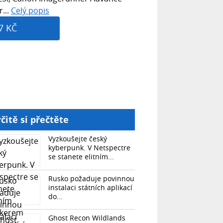
...
Celý popis
7 KČ
čitě si přečtěte
Vyzkoušejte český
kyberpunk. V Netspectre
se stanete elitním...
Rusko požaduje povinnou
instalaci státních aplikací
do...
Ghost Recon Wildlands