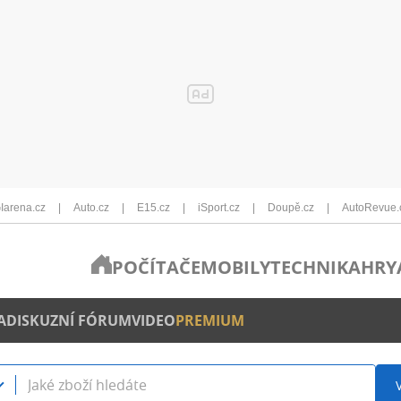
Iarena.cz
Auto.cz
E15.cz
iSport.cz
Doupě.cz
AutoRevue.
POČÍTAČE
MOBILY
TECHNIKA
HRY
A
DISKUZNÍ FÓRUM
VIDEO
PREMIUM