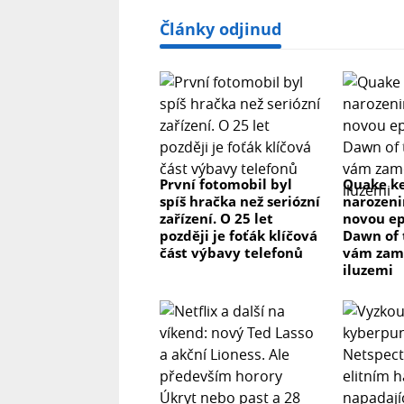
Články odjinud
První fotomobil byl
Quake ke
spíš hračka než seriózní
narozeni
zařízení. O 25 let
novou ep
později je foťák klíčová
Dawn of 
část výbavy telefonů
vám zam
iluzemi