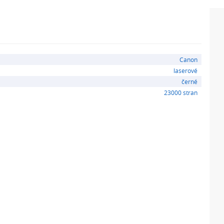
Canon
laserové
černé
23000 stran