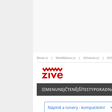
Blesk.cz
MobilMania.cz
AVmania.cz
DIG
MENU
NEJČTENĚJŠÍ
TESTY
PORADN
Náplně a tonery - kompatibilní