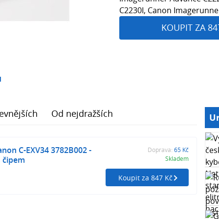
C2230I, Canon Imagerunner
KOUPIT ZA 84
1
evnějších
Od nejdražších
Ur
anon C-EXV34 3782B002 -
Doprava:
65 Kč
s čipem
Skladem
Koupit za 847 Kč