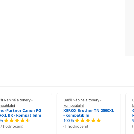
ší Náplně a tonery -
Další Náplně a tonery -
D
patibilní
kompatibilní
k
nerPartner Canon PG-
XEROX Brother TN-2590XL
5-XL BK - kompatibilní
- kompatibilní
 %
100 %
27 hodnocení)
(1 hodnocení)