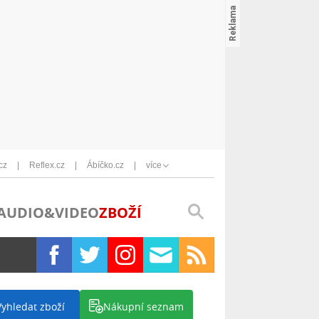
cz
Reflex.cz
Ábíčko.cz
více
AUDIO&VIDEO
ZBOŽÍ
Vyhledat zboží
Nákupní seznam