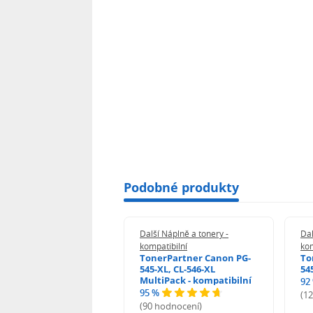
Podobné produkty
 Náplně a tonery -
Další Náplně a tonery -
Dal
tibilní
kompatibilní
kom
print Samsung MLT-
TonerPartner Canon PG-
To
L - kompatibilní
545-XL, CL-546-XL
54
MultiPack - kompatibilní
92
95 %
 hodnocení)
(1
(90 hodnocení)