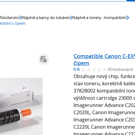
říslušenství
Náplně a barvy do tiskáren
Náplně a tonery - kompatibilní
ibilní s čipem
Compatible Canon C-EXV
čipem
0 %
(0 hodnocení)
Obsahuje nový chip, funkce
stav toneru, korektně kali
3782B002 kompatibilní tone
výtěžnost cartridge 23000 
Imagerunner Advance C202
C2020L, Canon Imagerunne
Imagerunner Advance C203
C2220I, Canon Imagerunne
Imagerunner Advance C222