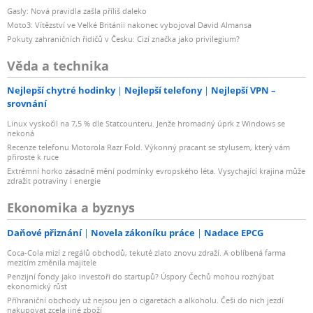
Gasly: Nová pravidla zašla příliš daleko
Moto3: Vítězství ve Velké Británii nakonec vybojoval David Almansa
Pokuty zahraničních řidičů v Česku: Cizí značka jako privilegium?
Věda a technika
Nejlepší chytré hodinky
Nejlepší telefony
Nejlepší VPN –
srovnání
Linux vyskočil na 7,5 % dle Statcounteru. Jenže hromadný úprk z Windows se
nekoná
Recenze telefonu Motorola Razr Fold. Výkonný pracant se stylusem, který vám
přiroste k ruce
Extrémní horko zásadně mění podmínky evropského léta. Vysychající krajina může
zdražit potraviny i energie
Ekonomika a byznys
Daňové přiznání
Novela zákoníku práce
Nadace EPCG
Coca-Cola mizí z regálů obchodů, tekuté zlato znovu zdraží. A oblíbená farma
mezitím změnila majitele
Penzijní fondy jako investoři do startupů? Úspory Čechů mohou rozhýbat
ekonomický růst
Příhraniční obchody už nejsou jen o cigaretách a alkoholu. Češi do nich jezdí
nakupovat zcela jiné zboží