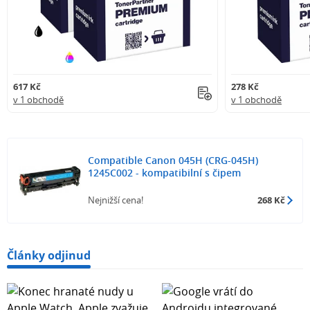
617 Kč
278 Kč
v 1 obchodě
v 1 obchodě
Compatible Canon 045H (CRG-045H)
1245C002 - kompatibilní s čipem
Nejnižší cena!
268 Kč
Články odjinud