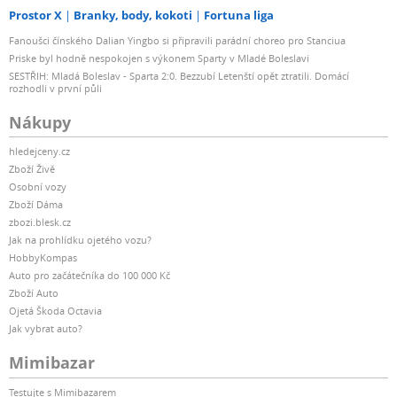
Prostor X
Branky, body, kokoti
Fortuna liga
Fanoušci čínského Dalian Yingbo si připravili parádní choreo pro Stanciua
Priske byl hodně nespokojen s výkonem Sparty v Mladé Boleslavi
SESTŘIH: Mladá Boleslav - Sparta 2:0. Bezzubí Letenští opět ztratili. Domácí
rozhodli v první půli
Nákupy
hledejceny.cz
Zboží Živě
Osobní vozy
Zboží Dáma
zbozi.blesk.cz
Jak na prohlídku ojetého vozu?
HobbyKompas
Auto pro začátečníka do 100 000 Kč
Zboží Auto
Ojetá Škoda Octavia
Jak vybrat auto?
Mimibazar
Testujte s Mimibazarem