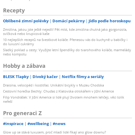
Recepty
Oblíbené zimní polévky
Domácí pekárny
Jídlo podle horoskopu
Zmrzlina, jakou jste ještě nejedli! Pět míst, kde zmrzlina chutná jako gorgonzola,
svíčková nebo krupicová kaše
10 nejlepších receptů na švestkové koláče: Přenesou vás do kuchyně u babičky i
do luxusní cukrárny
Sladký poklad u cesty: Využijte letní špendlíky do tvarohového koláče, marmelády
nebo kompotu
Hobby a zábava
BLESK Tlapky
Divoký kačer
Netflix filmy a seriály
Draisina, velocipéd i kostitřas: Unikátní bicykly v Muzeu Chodska
Cestovní horečka šlechty: Chuďas z Klatovska otrokářem v Jižní Americe
Filip Vondrášek: V Jižní Americe si lidé plují životem mnohem lehčeji, věci tolik
neřeší
Pro generaci Z
#inspirace
#wellbeing
#news
Glow up se stává luxusem, proč mladí lidé říkají ano glow downu?