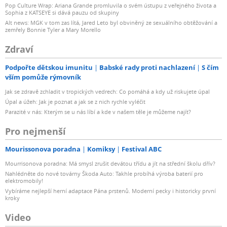
Pop Culture Wrap: Ariana Grande promluvila o svém ústupu z veřejného života a
Sophia z KATSEYE si dává pauzu od skupiny
Alt news: MGK v tom zas lítá, Jared Leto byl obviněný ze sexuálního obtěžování a
zemřely Bonnie Tyler a Mary Morello
Zdraví
Podpořte dětskou imunitu
Babské rady proti nachlazení
S čím
vším pomůže rýmovník
Jak se zdravě zchladit v tropických vedrech: Co pomáhá a kdy už riskujete úpal
Úpal a úžeh: Jak je poznat a jak se z nich rychle vyléčit
Parazité v nás: Kterým se u nás líbí a kde v našem těle je můžeme najít?
Pro nejmenší
Mourissonova poradna
Komiksy
Festival ABC
Mourrisonova poradna: Má smysl zrušit devátou třídu a jít na střední školu dřív?
Nahlédněte do nové továrny Škoda Auto: Takhle probíhá výroba baterií pro
elektromobily!
Vybíráme nejlepší herní adaptace Pána prstenů. Moderní pecky i historicky první
kroky
Video