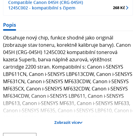
Compatible Canon 045H (CRG-045H)
1245C002 - kompatibilní s čipem
268 Kč
Popis
Obsahuje nový chip, funkce shodné jako originál
(zobrazuje stav toneru, korektně kalibruje barvy). Canon
045H (CRG-045H) 1245C002 kompatibilní tonerová
kazeta Superb, barva náplně azurová, výtěžnost
cartridge 2200 stran. Kompatibilní s: Canon i-SENSYS
LBP611CN, Canon i-SENSYS LBP613CDW, Canon i-SENSYS
MF631CN, Canon i-SENSYS MF633CDW, Canon i-SENSYS
MF635CX, Canon i-SENSYS MF632CDW, Canon i-SENSYS
MF634CDW, Canon i-SENSYS LBP611, Canon i-SENSYS
LBP613, Canon i-SENSYS MF631, Canon i-SENSYS MF633,
Canon i-SENSYS MF635, Canon i-SENSYS LBP610, Canon i-
SENSYS MF630, Canon i-SENSYS MF635CDW, Canon i-
Zobrazit více
SENSYS MF632, Canon i-SENSYS MF634, Canon i-SENSYS
MF631cW