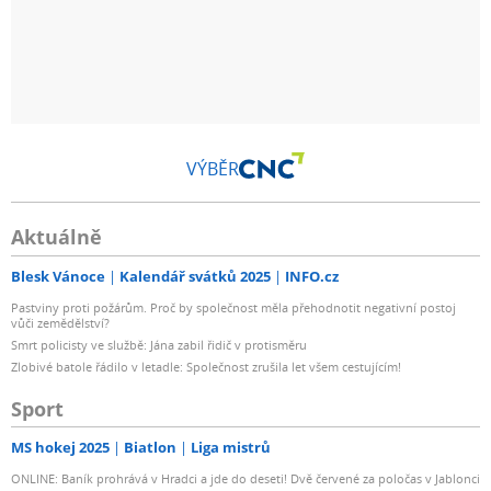
VÝBĚR
Aktuálně
Blesk Vánoce
Kalendář svátků 2025
INFO.cz
Pastviny proti požárům. Proč by společnost měla přehodnotit negativní postoj
vůči zemědělství?
Smrt policisty ve službě: Jána zabil řidič v protisměru
Zlobivé batole řádilo v letadle: Společnost zrušila let všem cestujícím!
Sport
MS hokej 2025
Biatlon
Liga mistrů
ONLINE: Baník prohrává v Hradci a jde do deseti! Dvě červené za poločas v Jablonci