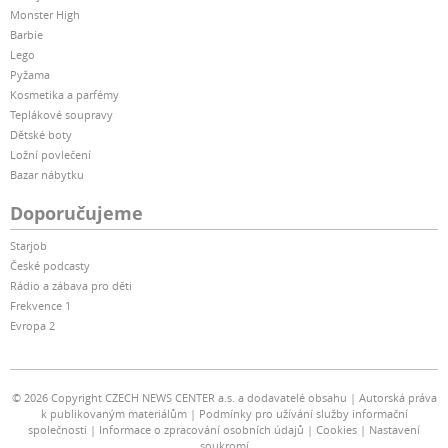
Monster High
Barbie
Lego
Pyžama
Kosmetika a parfémy
Teplákové soupravy
Dětské boty
Ložní povlečení
Bazar nábytku
Doporučujeme
Starjob
České podcasty
Rádio a zábava pro děti
Frekvence 1
Evropa 2
© 2026 Copyright CZECH NEWS CENTER a.s. a dodavatelé obsahu
Autorská práva
k publikovaným materiálům
Podmínky pro užívání služby informační
společnosti
Informace o zpracování osobních údajů
Cookies
Nastavení
soukromí