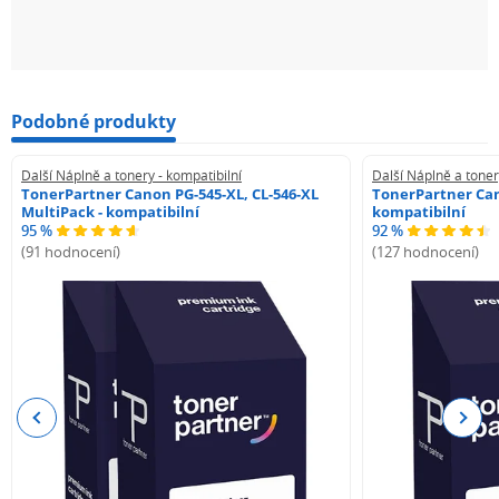
Podobné produkty
Další Náplně a tonery - kompatibilní
Další Náplně a toner
TonerPartner Canon PG-545-XL, CL-546-XL
TonerPartner Can
MultiPack - kompatibilní
kompatibilní
95 %
92 %
(91 hodnocení)
(127 hodnocení)
Previous
Next