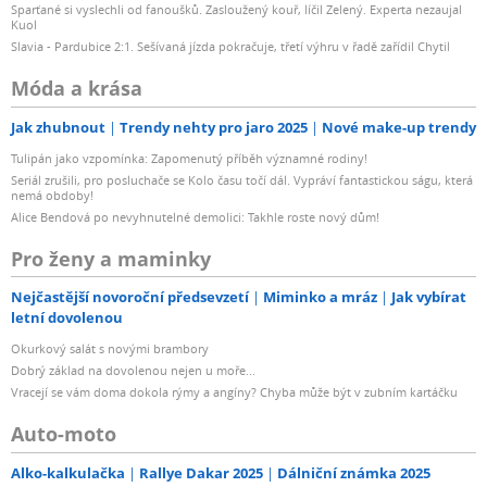
Sparťané si vyslechli od fanoušků. Zasloužený kouř, líčil Zelený. Experta nezaujal
Kuol
Slavia - Pardubice 2:1. Sešívaná jízda pokračuje, třetí výhru v řadě zařídil Chytil
Móda a krása
Jak zhubnout
Trendy nehty pro jaro 2025
Nové make-up trendy
Tulipán jako vzpomínka: Zapomenutý příběh významné rodiny!
Seriál zrušili, pro posluchače se Kolo času točí dál. Vypráví fantastickou ságu, která
nemá obdoby!
Alice Bendová po nevyhnutelné demolici: Takhle roste nový dům!
Pro ženy a maminky
Nejčastější novoroční předsevzetí
Miminko a mráz
Jak vybírat
letní dovolenou
Okurkový salát s novými brambory
Dobrý základ na dovolenou nejen u moře...
Vracejí se vám doma dokola rýmy a angíny? Chyba může být v zubním kartáčku
Auto-moto
Alko-kalkulačka
Rallye Dakar 2025
Dálniční známka 2025