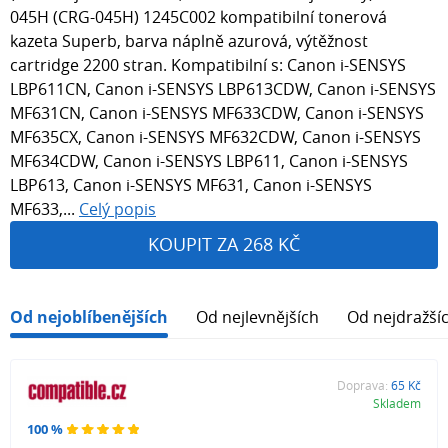
045H (CRG-045H) 1245C002 kompatibilní tonerová
kazeta Superb, barva náplně azurová, výtěžnost
cartridge 2200 stran. Kompatibilní s: Canon i-SENSYS
LBP611CN, Canon i-SENSYS LBP613CDW, Canon i-SENSYS
MF631CN, Canon i-SENSYS MF633CDW, Canon i-SENSYS
MF635CX, Canon i-SENSYS MF632CDW, Canon i-SENSYS
MF634CDW, Canon i-SENSYS LBP611, Canon i-SENSYS
LBP613, Canon i-SENSYS MF631, Canon i-SENSYS
MF633,...
Celý popis
KOUPIT ZA 268 KČ
Od nejoblíbenějších
Od nejlevnějších
Od nejdražší
Doprava:
65 Kč
Skladem
100 %