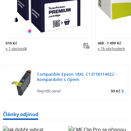
616 Kč
468 - 1 499 Kč
v 1 obchodě
v 16 obchodech
Compatible Epson 18XL C13T18114022 -
kompatibilní s čipem
Nejnižší cena!
59 Kč
Články odjinud