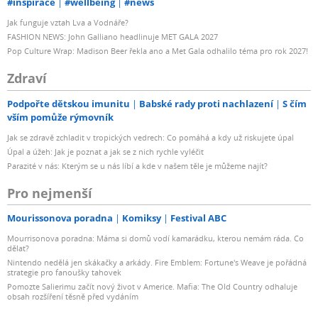
#inspirace
#wellbeing
#news
Jak funguje vztah Lva a Vodnáře?
FASHION NEWS: John Galliano headlinuje MET GALA 2027
Pop Culture Wrap: Madison Beer řekla ano a Met Gala odhalilo téma pro rok 2027!
Zdraví
Podpořte dětskou imunitu
Babské rady proti nachlazení
S čím
vším pomůže rýmovník
Jak se zdravě zchladit v tropických vedrech: Co pomáhá a kdy už riskujete úpal
Úpal a úžeh: Jak je poznat a jak se z nich rychle vyléčit
Parazité v nás: Kterým se u nás líbí a kde v našem těle je můžeme najít?
Pro nejmenší
Mourissonova poradna
Komiksy
Festival ABC
Mourrisonova poradna: Máma si domů vodí kamarádku, kterou nemám ráda. Co
dělat?
Nintendo nedělá jen skákačky a arkády. Fire Emblem: Fortune's Weave je pořádná
strategie pro fanoušky tahovek
Pomozte Salierimu začít nový život v Americe. Mafia: The Old Country odhaluje
obsah rozšíření těsně před vydáním