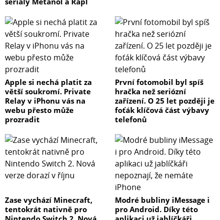
seriály Metanol a Rapl
Apple si nechá platit za
První fotomobil byl spíš
větší soukromí. Private
hračka než seriózní
Relay v iPhonu vás na
zařízení. O 25 let později je
webu přesto může
foťák klíčová část výbavy
prozradit
telefonů
Zase vychází Minecraft,
Modré bubliny iMessage i
tentokrát nativně pro
pro Android. Díky této
Nintendo Switch 2. Nová
aplikaci už jablíčkáři