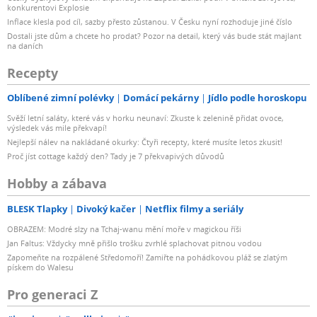
konkurentovi Explosie
Inflace klesla pod cíl, sazby přesto zůstanou. V Česku nyní rozhoduje jiné číslo
Dostali jste dům a chcete ho prodat? Pozor na detail, který vás bude stát majlant
na daních
Recepty
Oblíbené zimní polévky
Domácí pekárny
Jídlo podle horoskopu
Svěží letní saláty, které vás v horku neunaví: Zkuste k zelenině přidat ovoce,
výsledek vás mile překvapí!
Nejlepší nálev na nakládané okurky: Čtyři recepty, které musíte letos zkusit!
Proč jíst cottage každý den? Tady je 7 překvapivých důvodů
Hobby a zábava
BLESK Tlapky
Divoký kačer
Netflix filmy a seriály
OBRAZEM: Modré slzy na Tchaj-wanu mění moře v magickou říši
Jan Faltus: Vždycky mně přišlo trošku zvrhlé splachovat pitnou vodou
Zapomeňte na rozpálené Středomoří! Zamiřte na pohádkovou pláž se zlatým
pískem do Walesu
Pro generaci Z