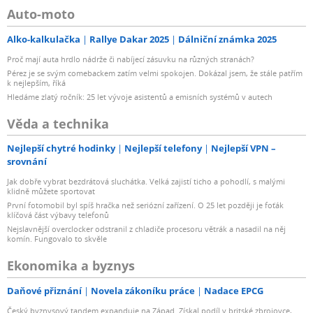
Auto-moto
Alko-kalkulačka
Rallye Dakar 2025
Dálniční známka 2025
Proč mají auta hrdlo nádrže či nabíjecí zásuvku na různých stranách?
Pérez je se svým comebackem zatím velmi spokojen. Dokázal jsem, že stále patřím
k nejlepším, říká
Hledáme zlatý ročník: 25 let vývoje asistentů a emisních systémů v autech
Věda a technika
Nejlepší chytré hodinky
Nejlepší telefony
Nejlepší VPN –
srovnání
Jak dobře vybrat bezdrátová sluchátka. Velká zajistí ticho a pohodlí, s malými
klidně můžete sportovat
První fotomobil byl spíš hračka než seriózní zařízení. O 25 let později je foťák
klíčová část výbavy telefonů
Nejslavnější overclocker odstranil z chladiče procesoru větrák a nasadil na něj
komín. Fungovalo to skvěle
Ekonomika a byznys
Daňové přiznání
Novela zákoníku práce
Nadace EPCG
Český byznysový tandem expanduje na Západ. Získal podíl v britské zbrojovce,