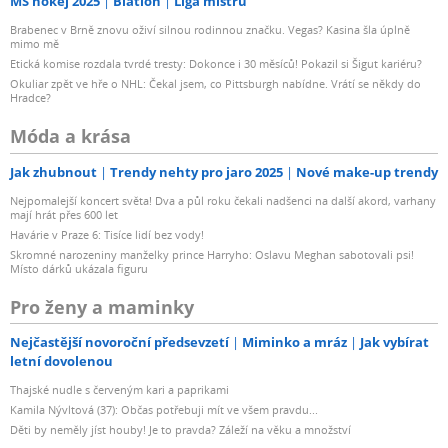
MS hokej 2025
Biatlon
Liga mistrů
Brabenec v Brně znovu oživí silnou rodinnou značku. Vegas? Kasina šla úplně
mimo mě
Etická komise rozdala tvrdé tresty: Dokonce i 30 měsíců! Pokazil si Šigut kariéru?
Okuliar zpět ve hře o NHL: Čekal jsem, co Pittsburgh nabídne. Vrátí se někdy do
Hradce?
Móda a krása
Jak zhubnout
Trendy nehty pro jaro 2025
Nové make-up trendy
Nejpomalejší koncert světa! Dva a půl roku čekali nadšenci na další akord, varhany
mají hrát přes 600 let
Havárie v Praze 6: Tisíce lidí bez vody!
Skromné narozeniny manželky prince Harryho: Oslavu Meghan sabotovali psi!
Místo dárků ukázala figuru
Pro ženy a maminky
Nejčastější novoroční předsevzetí
Miminko a mráz
Jak vybírat
letní dovolenou
Thajské nudle s červeným kari a paprikami
Kamila Nývltová (37): Občas potřebuji mít ve všem pravdu...
Děti by neměly jíst houby! Je to pravda? Záleží na věku a množství