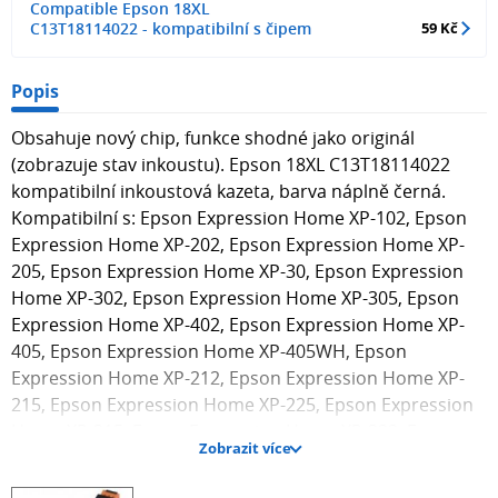
Compatible Epson 18XL
C13T18114022 - kompatibilní s čipem
59 Kč
Popis
Obsahuje nový chip, funkce shodné jako originál
(zobrazuje stav inkoustu). Epson 18XL C13T18114022
kompatibilní inkoustová kazeta, barva náplně černá.
Kompatibilní s: Epson Expression Home XP-102, Epson
Expression Home XP-202, Epson Expression Home XP-
205, Epson Expression Home XP-30, Epson Expression
Home XP-302, Epson Expression Home XP-305, Epson
Expression Home XP-402, Epson Expression Home XP-
405, Epson Expression Home XP-405WH, Epson
Expression Home XP-212, Epson Expression Home XP-
215, Epson Expression Home XP-225, Epson Expression
Home XP-315, Epson Expression Home XP-322, Epson
Zobrazit více
Expression Home XP-325, Epson Expression Home XP-
412, Epson Expression Home XP-415, Epson Expression