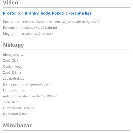
Video
Prostor X
Branky, body, kokoti
Fortuna liga
Poslední sklenička se Samem Neillem: Už jsem vám to vyprávěl?
Epicentrum Kalousek Nové nahrání
Meghanin narozeninový taneček
Nákupy
hledejceny.cz
Zboží Živě
Osobní vozy
Zboží Dáma
zbozi.blesk.cz
Jak na prohlídku ojetého vozu?
HobbyKompas
Auto pro začátečníka do 100 000 Kč
Zboží Auto
Ojetá Škoda Octavia
Jak vybrat auto?
Mimibazar