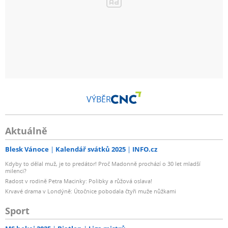
VÝBĚR
Aktuálně
Blesk Vánoce
Kalendář svátků 2025
INFO.cz
Kdyby to dělal muž, je to predátor! Proč Madonně prochází o 30 let mladší
milenci?
Radost v rodině Petra Macinky: Polibky a růžová oslava!
Krvavé drama v Londýně: Útočnice pobodala čtyři muže nůžkami
Sport