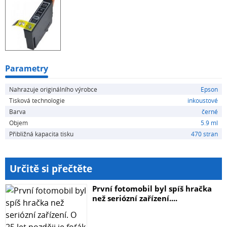
Home XP-422, Epson Expression Home XP-425, Epson
Expression Home XP-312
Parametry
Nahrazuje originálního výrobce
Epson
Tisková technologie
inkoustové
Barva
černé
Objem
5.9 ml
Přibližná kapacita tisku
470 stran
Určitě si přečtěte
První fotomobil byl spíš hračka
než seriózní zařízení....