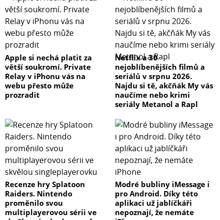
Apple si nechá platit za
Netflix a 30
větší soukromí. Private
nejoblíbenějších filmů a
Relay v iPhonu vás na
seriálů v srpnu 2026.
webu přesto může
Najdu si tě, akčňák My vás
prozradit
naučíme nebo krimi
seriály Metanol a Rapl
Recenze hry Splatoon
Modré bubliny iMessage i
Raiders. Nintendo
pro Android. Díky této
proměnilo svou
aplikaci už jablíčkáři
multiplayerovou sérii ve
nepoznají, že nemáte