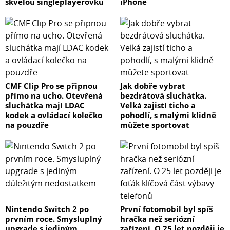
skvělou singleplayerovku
iPhone
CMF Clip Pro se připnou
Jak dobře vybrat
přímo na ucho. Otevřená
bezdrátová sluchátka.
sluchátka mají LDAC
Velká zajistí ticho a
kodek a ovládací kolečko
pohodlí, s malými klidně
na pouzdře
můžete sportovat
Nintendo Switch 2 po
První fotomobil byl spíš
prvním roce. Smysluplný
hračka než seriózní
upgrade s jediným
zařízení. O 25 let později je