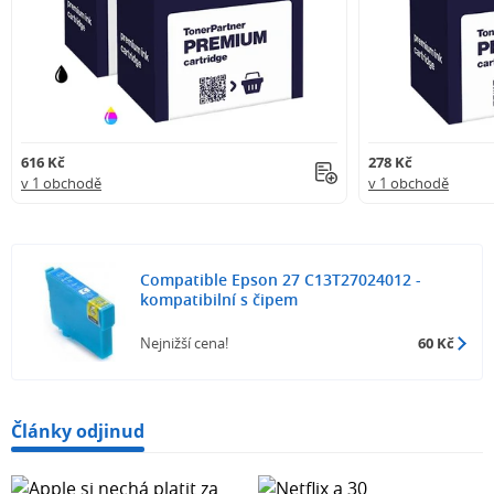
616 Kč
278 Kč
v 1 obchodě
v 1 obchodě
Compatible Epson 27 C13T27024012 -
kompatibilní s čipem
Nejnižší cena!
60 Kč
Články odjinud