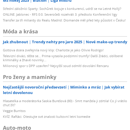
MS hokej 2025
Biatlon
Liga mistrů
Střední záložníci Sparty: Sochůrek bojuje s konkurencí, udrží se na Letné Hollý?
ONLINE: Jablonec - RFS 0:0. Severočeši rozehráli 3. předkolo Konferenční ligy
Transfer za tři miliardy do Realu Madrid: Diomande měl před lety působit v Česku!
Móda a krása
Jak zhubnout
Trendy nehty pro jaro 2025
Nové make-up trendy
Gottova dcera zveřejnila nový klip: Charlotte je jako Olivie Rodrigo!
Televizní diváci, těšte se... Prima vytasila podzimní trumfy! Další Zrádci, oblíbené
kriminálky a žhavé novinky...
Milionový spor s DPP uzavřen? Nejvyšší soud odmítl dovolání Rencaru
Pro ženy a maminky
Nejčastější novoroční předsevzetí
Miminko a mráz
Jak vybírat
letní dovolenou
Hlasatelka a moderátorka Saskia Burešová (80) - Smrt manžela ji zdrtila! Co jí vrátilo
chuť žít?
Veggie Burritos
KVÍZ: Rafťáci. Otestujte své znalosti kultovní letní komedie
Auto-moto