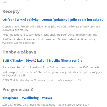
sítí
Recepty
Oblíbené zimní polévky
Domácí pekárny
Jídlo podle horoskopu
Oopsie bread: Proteinové pečivo lehké jako obláček zvládnete připravit jen ze 3
surovin a bez mouky
Pozor na jedovaté cukety! Jeden jasný znak prozradí, že se jim máte vyhnout
Svěží letní saláty, které vás v horku neunaví: Zkuste k zelenině přidat ovoce,
výsledek vás mile překvapí!
Hobby a zábava
BLESK Tlapky
Divoký kačer
Netflix filmy a seriály
Sraz v šest ráno. Vrchol festivalu Tóny Dolomit zazní za úsvitu ve 3000 metrech
Nízkorozpočtová dovolená? Chorvatsko jedno z nejdražších v Evropě! Levněji je i
ve Švýcarsku a Itálii
OBRAZEM: Modré slzy na Tchaj-wanu mění moře v magickou říši
Pro generaci Z
#inspirace
#wellbeing
#news
Září patří módě: Co přinese Mercedes-Benz Prague Fashion Week SS27