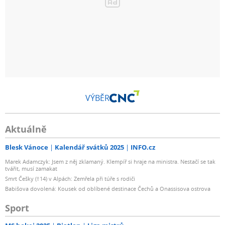
VÝBĚR
Aktuálně
Blesk Vánoce
Kalendář svátků 2025
INFO.cz
Marek Adamczyk: Jsem z něj zklamaný. Klempíř si hraje na ministra. Nestačí se tak
tvářit, musí zamakat
Smrt Češky (†14) v Alpách: Zemřela při túře s rodiči
Babišova dovolená: Kousek od oblíbené destinace Čechů a Onassisova ostrova
Sport