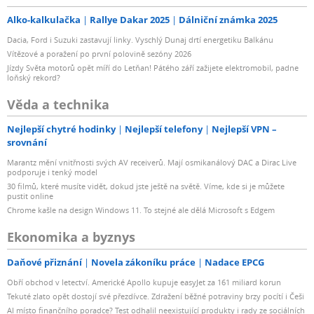
Alko-kalkulačka
Rallye Dakar 2025
Dálniční známka 2025
Dacia, Ford i Suzuki zastavují linky. Vyschlý Dunaj drtí energetiku Balkánu
Vítězové a poražení po první polovině sezóny 2026
Jízdy Světa motorů opět míří do Letňan! Pátého září zažijete elektromobil, padne
loňský rekord?
Věda a technika
Nejlepší chytré hodinky
Nejlepší telefony
Nejlepší VPN –
srovnání
Marantz mění vnitřnosti svých AV receiverů. Mají osmikanálový DAC a Dirac Live
podporuje i tenký model
30 filmů, které musíte vidět, dokud jste ještě na světě. Víme, kde si je můžete
pustit online
Chrome kašle na design Windows 11. To stejné ale dělá Microsoft s Edgem
Ekonomika a byznys
Daňové přiznání
Novela zákoníku práce
Nadace EPCG
Obří obchod v letectví. Americké Apollo kupuje easyJet za 161 miliard korun
Tekuté zlato opět dostojí své přezdívce. Zdražení běžné potraviny brzy pocítí i Češi
AI místo finančního poradce? Test odhalil neexistující produkty i rady ze sociálních