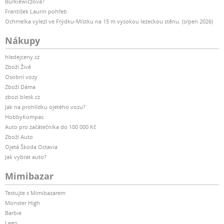
Burkiewiczová?
František Laurin pohřeb
Ochmelka vylezl ve Frýdku-Místku na 15 m vysokou lezeckou stěnu. (srpen 2026)
Nákupy
hledejceny.cz
Zboží Živě
Osobní vozy
Zboží Dáma
zbozi.blesk.cz
Jak na prohlídku ojetého vozu?
HobbyKompas
Auto pro začátečníka do 100 000 Kč
Zboží Auto
Ojetá Škoda Octavia
Jak vybrat auto?
Mimibazar
Testujte s Mimibazarem
Monster High
Barbie
Lego