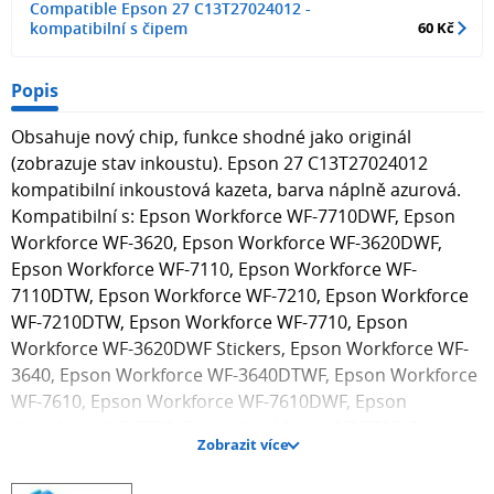
Compatible Epson 27 C13T27024012 -
kompatibilní s čipem
60 Kč
Popis
Obsahuje nový chip, funkce shodné jako originál
(zobrazuje stav inkoustu). Epson 27 C13T27024012
kompatibilní inkoustová kazeta, barva náplně azurová.
Kompatibilní s: Epson Workforce WF-7710DWF, Epson
Workforce WF-3620, Epson Workforce WF-3620DWF,
Epson Workforce WF-7110, Epson Workforce WF-
7110DTW, Epson Workforce WF-7210, Epson Workforce
WF-7210DTW, Epson Workforce WF-7710, Epson
Workforce WF-3620DWF Stickers, Epson Workforce WF-
3640, Epson Workforce WF-3640DTWF, Epson Workforce
WF-7610, Epson Workforce WF-7610DWF, Epson
Workforce WF-7620, Epson Workforce WF-7715, Epson
Zobrazit více
Workforce WF-7715DWF, Epson Workforce WF-7720,
Epson Workforce WF-7720DTWF, Epson Workforce WF-