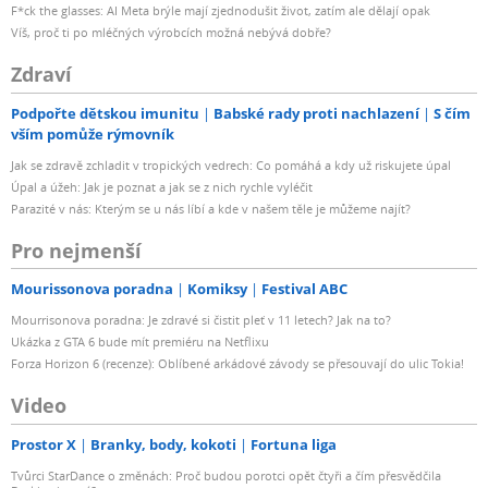
F*ck the glasses: AI Meta brýle mají zjednodušit život, zatím ale dělají opak
Víš, proč ti po mléčných výrobcích možná nebývá dobře?
Zdraví
Podpořte dětskou imunitu
Babské rady proti nachlazení
S čím
vším pomůže rýmovník
Jak se zdravě zchladit v tropických vedrech: Co pomáhá a kdy už riskujete úpal
Úpal a úžeh: Jak je poznat a jak se z nich rychle vyléčit
Parazité v nás: Kterým se u nás líbí a kde v našem těle je můžeme najít?
Pro nejmenší
Mourissonova poradna
Komiksy
Festival ABC
Mourrisonova poradna: Je zdravé si čistit pleť v 11 letech? Jak na to?
Ukázka z GTA 6 bude mít premiéru na Netflixu
Forza Horizon 6 (recenze): Oblíbené arkádové závody se přesouvají do ulic Tokia!
Video
Prostor X
Branky, body, kokoti
Fortuna liga
Tvůrci StarDance o změnách: Proč budou porotci opět čtyři a čím přesvědčila