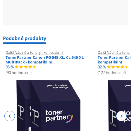
Podobné produkty
Další Náplně a tonery - kompatibilní
Další Náplně a toner
TonerPartner Canon PG-545-XL, CL-546-XL
TonerPartner Can
MultiPack - kompatibilní
kompatibilní
95 %
92 %
(90 hodnocení)
(127 hodnocení)
Previous
Next