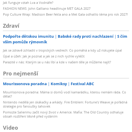
Jak funguje vztah Lva a Vodnáře?
FASHION NEWS: John Galliano headlinuje MET GALA 2027
Pop Culture Wrap: Madison Beer řekla ano a Met Gala odhalilo téma pro rok 2027!
Zdraví
Podpořte dětskou imunitu
Babské rady proti nachlazení
S čím
vším pomůže rýmovník
Jak se zdravě zchladit v tropických vedrech: Co pomáhá a kdy už riskujete úpal
Úpal a úžeh: Jak je poznat a jak se z nich rychle vyléčit
Parazité v nás: Kterým se u nás líbí a kde v našem těle je můžeme najít?
Pro nejmenší
Mourissonova poradna
Komiksy
Festival ABC
Mourrisonova poradna: Máma si domů vodí kamarádku, kterou nemám ráda. Co
dělat?
Nintendo nedělá jen skákačky a arkády. Fire Emblem: Fortune's Weave je pořádná
strategie pro fanoušky tahovek
Pomozte Salierimu začít nový život v Americe. Mafia: The Old Country odhaluje
obsah rozšíření těsně před vydáním
Video