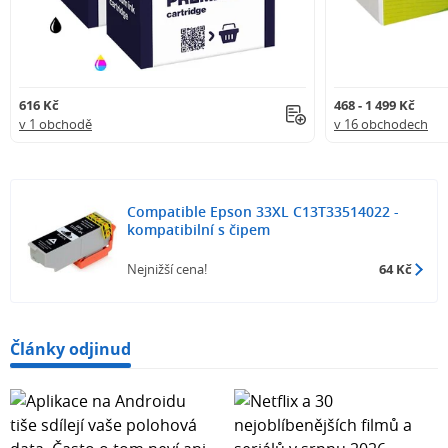
616 Kč
468 - 1 499 Kč
v 1 obchodě
v 16 obchodech
Compatible Epson 33XL C13T33514022 -
kompatibilní s čipem
Nejnižší cena!
64 Kč
Články odjinud