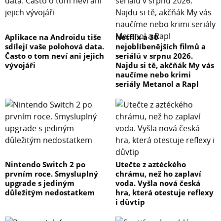
Aplikace na Androidu tiše
Netflix a 30
sdílejí vaše polohová data.
nejoblíbenějších filmů a
Často o tom neví ani jejich
seriálů v srpnu 2026.
vývojáři
Najdu si tě, akčňák My vás
naučíme nebo krimi
seriály Metanol a Rapl
Nintendo Switch 2 po
Utečte z aztéckého
prvním roce. Smysluplný
chrámu, než ho zaplaví
upgrade s jediným
voda. Vyšla nová česká
důležitým nedostatkem
hra, která otestuje reflexy
i důvtip