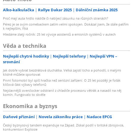
Alko-kalkulačka
Rallye Dakar 2025
Dálniční známka 2025
Proč mají auta hrdlo nádrže či nabíjecí zásuvku na různých stranách?
Pérez je se svým comebackem zatím velmi spokojen. Dokázal jsem, že stále patřím
k nejlepším, říká
Hledáme zlatý ročník: 25 let vývoje asistentů a emisních systémů v autech
Věda a technika
Nejlepší chytré hodinky
Nejlepší telefony
Nejlepší VPN –
srovnání
Jak dobře vybrat bezdrátová sluchátka. Velká zajistí ticho a pohodlí, s malými
klidně můžete sportovat
První fotomobil byl spíš hračka než seriózní zařízení. O 25 let později je foťák
klíčová část výbavy telefonů
Nejslavnější overclocker odstranil z chladiče procesoru větrák a nasadil na něj
komín. Fungovalo to skvěle
Ekonomika a byznys
Daňové přiznání
Novela zákoníku práce
Nadace EPCG
Český byznysový tandem expanduje na Západ. Získal podíl v britské zbrojovce,
konkurentovi Explosie