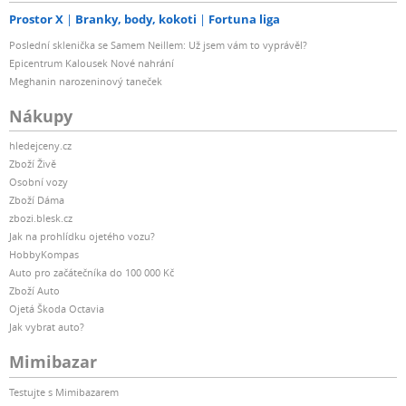
Prostor X
Branky, body, kokoti
Fortuna liga
Poslední sklenička se Samem Neillem: Už jsem vám to vyprávěl?
Epicentrum Kalousek Nové nahrání
Meghanin narozeninový taneček
Nákupy
hledejceny.cz
Zboží Živě
Osobní vozy
Zboží Dáma
zbozi.blesk.cz
Jak na prohlídku ojetého vozu?
HobbyKompas
Auto pro začátečníka do 100 000 Kč
Zboží Auto
Ojetá Škoda Octavia
Jak vybrat auto?
Mimibazar
Testujte s Mimibazarem