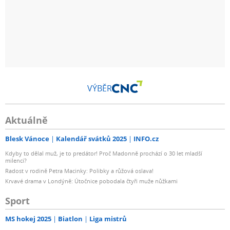
VÝBĚR
Aktuálně
Blesk Vánoce
Kalendář svátků 2025
INFO.cz
Kdyby to dělal muž, je to predátor! Proč Madonně prochází o 30 let mladší
milenci?
Radost v rodině Petra Macinky: Polibky a růžová oslava!
Krvavé drama v Londýně: Útočnice pobodala čtyři muže nůžkami
Sport
MS hokej 2025
Biatlon
Liga mistrů