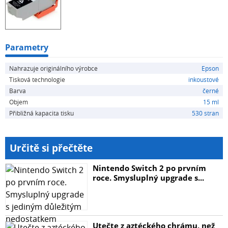
Parametry
Nahrazuje originálního výrobce
Epson
Tisková technologie
inkoustové
Barva
černé
Objem
15 ml
Přibližná kapacita tisku
530 stran
Určitě si přečtěte
Nintendo Switch 2 po prvním
roce. Smysluplný upgrade s...
Utečte z aztéckého chrámu, než