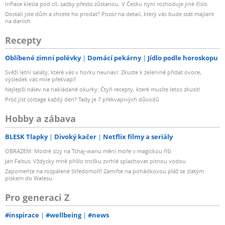
Inflace klesla pod cíl, sazby přesto zůstanou. V Česku nyní rozhoduje jiné číslo
Dostali jste dům a chcete ho prodat? Pozor na detail, který vás bude stát majlant
na daních
Recepty
Oblíbené zimní polévky
Domácí pekárny
Jídlo podle horoskopu
Svěží letní saláty, které vás v horku neunaví: Zkuste k zelenině přidat ovoce,
výsledek vás mile překvapí!
Nejlepší nálev na nakládané okurky: Čtyři recepty, které musíte letos zkusit!
Proč jíst cottage každý den? Tady je 7 překvapivých důvodů
Hobby a zábava
BLESK Tlapky
Divoký kačer
Netflix filmy a seriály
OBRAZEM: Modré slzy na Tchaj-wanu mění moře v magickou říši
Jan Faltus: Vždycky mně přišlo trošku zvrhlé splachovat pitnou vodou
Zapomeňte na rozpálené Středomoří! Zamiřte na pohádkovou pláž se zlatým
pískem do Walesu
Pro generaci Z
#inspirace
#wellbeing
#news