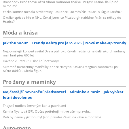
Brabenec v Brně znovu oživí silnou rodinnou značku. Vegas? Kasina šla úplně
mimo mě
Etická komise rozdala tvrdé tresty: Dokonce i 30 měsíců! Pokazil si Šigut kariéru?
Okuliar zpět ve hře o NHL: Čekal jsem, co Pittsburgh nabídne. Vrátí se někdy do
Hradce?
Móda a krása
Jak zhubnout
Trendy nehty pro jaro 2025
Nové make-up trendy
Nejpomalejší koncert světa! Dva a půl roku čekali nadšenci na další akord, varhany
mají hrát přes 600 let
Havárie v Praze 6: Tisíce lidí bez vody!
Skromné narozeniny manželky prince Harryho: Oslavu Meghan sabotovali psi!
Místo dárků ukázala figuru
Pro ženy a maminky
Nejčastější novoroční předsevzetí
Miminko a mráz
Jak vybírat
letní dovolenou
Thajské nudle s červeným kari a paprikami
Kamila Nývltová (37): Občas potřebuji mít ve všem pravdu...
Děti by neměly jíst houby! Je to pravda? Záleží na věku a množství
Auto-moto