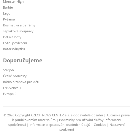
Monster High
Barbie
Lego
Pyžama
Kosmetika a parfémy
Teplákové soupravy
Dětské boty
Ložní povlečení
Bazar nábytku
Doporučujeme
Starjob
České podcasty
Rádio a zábava pro děti
Frekvence 1
Evropa 2
© 2026 Copyright CZECH NEWS CENTER a.s. a dodavatelé obsahu
Autorská práva
k publikovaným materiálům
Podmínky pro užívání služby informační
společnosti
Informace o zpracování osobních údajů
Cookies
Nastavení
soukromí