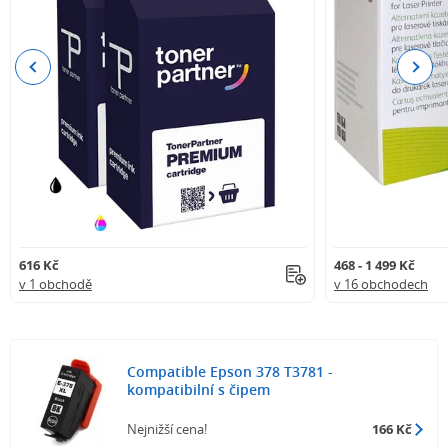
Previous
Next
616 Kč
468 - 1 499 Kč
v 1 obchodě
v 16 obchodech
Compatible Epson 378 T3781 -
kompatibilní s čipem
Nejnižší cena!
166 Kč