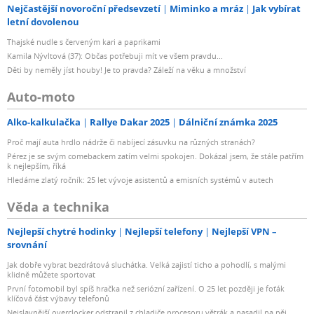
Nejčastější novoroční předsevzetí
Miminko a mráz
Jak vybírat
letní dovolenou
Thajské nudle s červeným kari a paprikami
Kamila Nývltová (37): Občas potřebuji mít ve všem pravdu...
Děti by neměly jíst houby! Je to pravda? Záleží na věku a množství
Auto-moto
Alko-kalkulačka
Rallye Dakar 2025
Dálniční známka 2025
Proč mají auta hrdlo nádrže či nabíjecí zásuvku na různých stranách?
Pérez je se svým comebackem zatím velmi spokojen. Dokázal jsem, že stále patřím
k nejlepším, říká
Hledáme zlatý ročník: 25 let vývoje asistentů a emisních systémů v autech
Věda a technika
Nejlepší chytré hodinky
Nejlepší telefony
Nejlepší VPN –
srovnání
Jak dobře vybrat bezdrátová sluchátka. Velká zajistí ticho a pohodlí, s malými
klidně můžete sportovat
První fotomobil byl spíš hračka než seriózní zařízení. O 25 let později je foťák
klíčová část výbavy telefonů
Nejslavnější overclocker odstranil z chladiče procesoru větrák a nasadil na něj