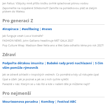
Jan Faltus: Vždycky mně přišlo trošku zvrhlé splachovat pitnou vodou
Zapomeňte na rozpálené Středomoří! Zamiřte na pohádkovou pláž se zlatým
pískem do Walesu
Pro generaci Z
#inspirace
#wellbeing
#news
Jak funguje vztah Lva a Vodnáře?
FASHION NEWS: John Galliano headlinuje MET GALA 2027
Pop Culture Wrap: Madison Beer řekla ano a Met Gala odhalilo téma pro rok 2027!
Zdraví
Podpořte dětskou imunitu
Babské rady proti nachlazení
S čím
vším pomůže rýmovník
Jak se zdravě zchladit v tropických vedrech: Co pomáhá a kdy už riskujete úpal
Úpal a úžeh: Jak je poznat a jak se z nich rychle vyléčit
Parazité v nás: Kterým se u nás líbí a kde v našem těle je můžeme najít?
Pro nejmenší
Mourissonova poradna
Komiksy
Festival ABC