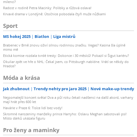
milenci?
Radost v rodině Petra Macinky: Polibky a růžová oslava!
Krvavé drama v Londýně: Útočnice pobodala čtyři muže nůžkami
Sport
MS hokej 2025
Biatlon
Liga mistrů
Brabenec v Brně znovu oživí silnou rodinnou značku. Vegas? Kasina šla úplně
mimo mě
Etická komise rozdala tvrdé tresty: Dokonce i 30 měsíců! Pokazil si Šigut kariéru?
Okuliar zpět ve hře o NHL: Čekal jsem, co Pittsburgh nabídne. Vrátí se někdy do
Hradce?
Móda a krása
Jak zhubnout
Trendy nehty pro jaro 2025
Nové make-up trendy
Nejpomalejší koncert světa! Dva a půl roku čekali nadšenci na další akord, varhany
mají hrát přes 600 let
Havárie v Praze 6: Tisíce lidí bez vody!
Skromné narozeniny manželky prince Harryho: Oslavu Meghan sabotovali psi!
Místo dárků ukázala figuru
Pro ženy a maminky