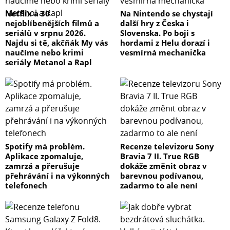
Netflix a 30
Na Nintendo se chystají
nejoblíbenějších filmů a
další hry z Česka i
seriálů v srpnu 2026.
Slovenska. Po boji s
Najdu si tě, akčňák My vás
hordami z Helu dorazí i
naučíme nebo krimi
vesmírná mechanička
seriály Metanol a Rapl
Spotify má problém.
Recenze televizoru Sony
Aplikace zpomaluje,
Bravia 7 II. True RGB
zamrzá a přerušuje
dokáže změnit obraz v
přehrávání i na výkonných
barevnou podívanou,
telefonech
zadarmo to ale není