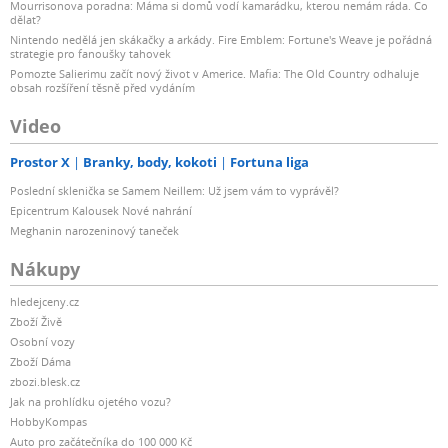
Mourrisonova poradna: Máma si domů vodí kamarádku, kterou nemám ráda. Co
dělat?
Nintendo nedělá jen skákačky a arkády. Fire Emblem: Fortune's Weave je pořádná
strategie pro fanoušky tahovek
Pomozte Salierimu začít nový život v Americe. Mafia: The Old Country odhaluje
obsah rozšíření těsně před vydáním
Video
Prostor X
Branky, body, kokoti
Fortuna liga
Poslední sklenička se Samem Neillem: Už jsem vám to vyprávěl?
Epicentrum Kalousek Nové nahrání
Meghanin narozeninový taneček
Nákupy
hledejceny.cz
Zboží Živě
Osobní vozy
Zboží Dáma
zbozi.blesk.cz
Jak na prohlídku ojetého vozu?
HobbyKompas
Auto pro začátečníka do 100 000 Kč