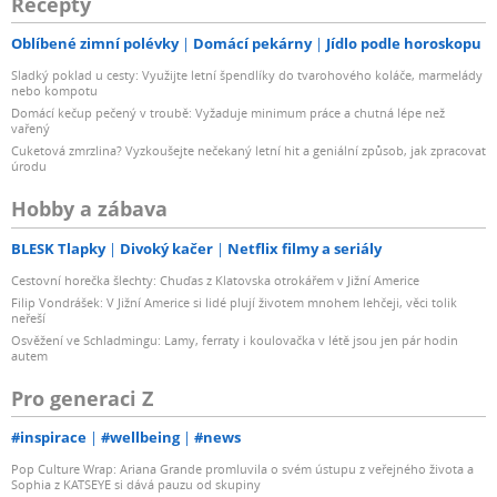
Recepty
Oblíbené zimní polévky
Domácí pekárny
Jídlo podle horoskopu
Sladký poklad u cesty: Využijte letní špendlíky do tvarohového koláče, marmelády
nebo kompotu
Domácí kečup pečený v troubě: Vyžaduje minimum práce a chutná lépe než
vařený
Cuketová zmrzlina? Vyzkoušejte nečekaný letní hit a geniální způsob, jak zpracovat
úrodu
Hobby a zábava
BLESK Tlapky
Divoký kačer
Netflix filmy a seriály
Cestovní horečka šlechty: Chuďas z Klatovska otrokářem v Jižní Americe
Filip Vondrášek: V Jižní Americe si lidé plují životem mnohem lehčeji, věci tolik
neřeší
Osvěžení ve Schladmingu: Lamy, ferraty i koulovačka v létě jsou jen pár hodin
autem
Pro generaci Z
#inspirace
#wellbeing
#news
Pop Culture Wrap: Ariana Grande promluvila o svém ústupu z veřejného života a
Sophia z KATSEYE si dává pauzu od skupiny