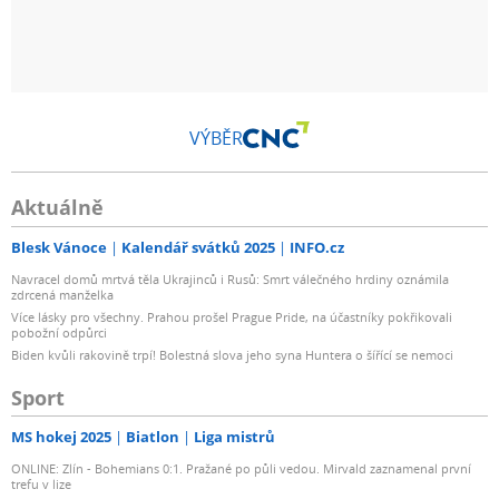
VÝBĚR
Aktuálně
Blesk Vánoce
Kalendář svátků 2025
INFO.cz
Navracel domů mrtvá těla Ukrajinců i Rusů: Smrt válečného hrdiny oznámila
zdrcená manželka
Více lásky pro všechny. Prahou prošel Prague Pride, na účastníky pokřikovali
pobožní odpůrci
Biden kvůli rakovině trpí! Bolestná slova jeho syna Huntera o šířící se nemoci
Sport
MS hokej 2025
Biatlon
Liga mistrů
ONLINE: Zlín - Bohemians 0:1. Pražané po půli vedou. Mirvald zaznamenal první
trefu v lize