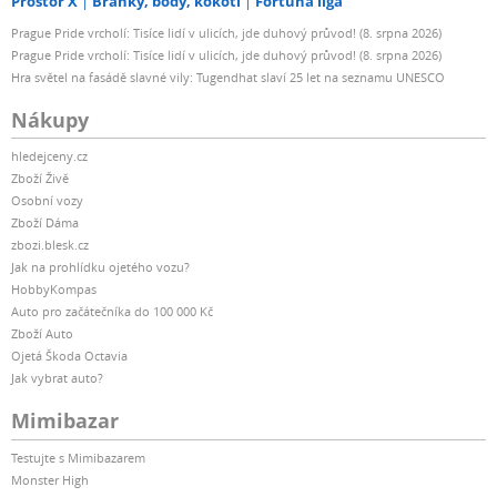
Prostor X
Branky, body, kokoti
Fortuna liga
Prague Pride vrcholí: Tisíce lidí v ulicích, jde duhový průvod! (8. srpna 2026)
Prague Pride vrcholí: Tisíce lidí v ulicích, jde duhový průvod! (8. srpna 2026)
Hra světel na fasádě slavné vily: Tugendhat slaví 25 let na seznamu UNESCO
Nákupy
hledejceny.cz
Zboží Živě
Osobní vozy
Zboží Dáma
zbozi.blesk.cz
Jak na prohlídku ojetého vozu?
HobbyKompas
Auto pro začátečníka do 100 000 Kč
Zboží Auto
Ojetá Škoda Octavia
Jak vybrat auto?
Mimibazar
Testujte s Mimibazarem
Monster High