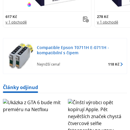
617 Kč
278 Kč
v 1 obchodě
v 1 obchodě
Compatible Epson T0711H E-0711H -
kompatibilní s čipem
Nejnižší cena!
118 Kč
Články odjinud