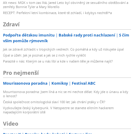
Alt news: MGK v tom zas lítá, Jared Leto byl obviněný ze sexuálního obtěžování a
zemřely Bonnie Tyler a Mary Morello
RECEPT: Perfektní letní kombinace, které tě zchladí, i kdybys nechtěl*a
Zdraví
Podpořte dětskou imunitu
Babské rady proti nachlazení
S čím
vším pomůže rýmovník
Jak se zdravě zchladit v tropických vedrech: Co pomáhá a kdy už riskujete úpal
Úpal a úžeh: Jak je poznat a jak se z nich rychle vyléčit
Parazité v nás: Kterým se u nás líbí a kde v našem těle je můžeme najít?
Pro nejmenší
Mourissonova poradna
Komiksy
Festival ABC
Mourrisonova poradna: Jsem líná a nic se mi nechce dělat: Kdy jde o únavu a kdy
o lenost?
Česká společnost ornitologická slaví 100 let: Jak chrání ptáky v ČR?
Vyzkoušejte český kyberpunk. V Netspectre se stanete elitním hackerem
napadajícím korporátní sítě
Video