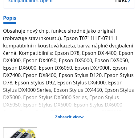
kompatibilní s čipem
118 Kč
Popis
Obsahuje nový chip, funkce shodné jako originál
(zobrazuje stav inkoustu). Epson T0711H E-0711H
kompatibilní inkoustová kazeta, barva náplně dvojbalení
černá. Kompatibilní s: Epson D78, Epson DX 4400, Epson
DX4000, Epson DX4050, Epson DX5000, Epson DX5050,
Epson DX6000, Epson DX6050, Epson DX7000F, Epson
DX7400, Epson DX8400, Epson Stylus D120, Epson Stylus
D78, Epson Stylus D92, Epson Stylus DX4000, Epson
Stylus DX4000 Series, Epson Stylus DX4450, Epson Stylus
DX5000, Epson Stylus DX5000 Series, Epson Stylus
DX5050, Epson Stylus DX6000, Epson Stylus DX6000
Series, Epson Stylus DX6050, Epson Stylus DX7000F,
Zobrazit více
Epson Stylus DX700F, Epson Stylus DX7400, Epson Stylus
DX7450, Epson Stylus DX8400, Epson Stylus DX8450,
Epson Stylus DX9400F, Epson Stylus Office B40W, Epson