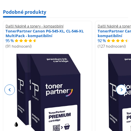
Podobné produkty
Další Náplně a tonery - kompatibilní
Další Náplně a toner
TonerPartner Canon PG-545-XL, CL-546-XL
TonerPartner Can
MultiPack - kompatibilní
kompatibilní
95 %
92 %
(91 hodnocení)
(127 hodnocení)
Previous
Next