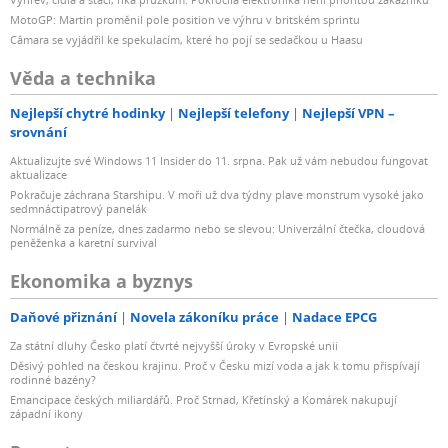
MotoGP: Martin proměnil pole position ve výhru v britském sprintu
Câmara se vyjádřil ke spekulacím, které ho pojí se sedačkou u Haasu
Věda a technika
Nejlepší chytré hodinky
Nejlepší telefony
Nejlepší VPN –
srovnání
Aktualizujte své Windows 11 Insider do 11. srpna. Pak už vám nebudou fungovat
aktualizace
Pokračuje záchrana Starshipu. V moři už dva týdny plave monstrum vysoké jako
sedmnáctipatrový panelák
Normálně za peníze, dnes zadarmo nebo se slevou: Univerzální čtečka, cloudová
peněženka a karetní survival
Ekonomika a byznys
Daňové přiznání
Novela zákoníku práce
Nadace EPCG
Za státní dluhy Česko platí čtvrté nejvyšší úroky v Evropské unii
Děsivý pohled na českou krajinu. Proč v Česku mizí voda a jak k tomu přispívají
rodinné bazény?
Emancipace českých miliardářů. Proč Strnad, Křetínský a Komárek nakupují
západní ikony