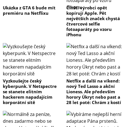
Ukázka z GTA 6 bude mít
Čínští výrobci opět
premiéru na Netflixu
kopírují Apple. Pět
největších značek chystá
čtvercové selfie
fotoaparáty po vzoru
iPhonu
Vyzkoušejte český
Netflix a další na víkend:
kyberpunk. V Netspectre
nový Ted Lasso a akční
se stanete elitním
Lioness. Ale především
hackerem napadajícím
horory Úkryt nebo past a
korporátní sítě
28 let poté: Chrám z kostí