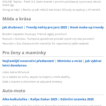
ONLINE: Teplice - Plzeň 3:4. Sedm branek v prvním poločase je vyrovnaný rekord
české ligy
Gning se trápí: v Baníku je pět měsíců bez bodu! Důvody se opakují u tří trenérů
Móda a krása
Jak zhubnout
Trendy nehty pro jaro 2025
Nové make-up trendy
Brutální napadení Soukupa. Právník Agáty promluvil
Rozruch v Grónsku: Trumpova společnost provádí ropné vrty bez povolení!
Neurvalci v Zoo Ostrava krmili mandrily! Po napomenutí ještě nadávali
Pro ženy a maminky
Nejčastější novoroční předsevzetí
Miminko a mráz
Jak vybírat
letní dovolenou
video Alena Mihulová
Co si zabalit do kufru, abyste na (nejen) u moře zazářily...
Salát s koprem a dresinkem ze zakysané smetany
Auto-moto
Alko-kalkulačka
Rallye Dakar 2025
Dálniční známka 2025
Výhřev, čidla a stačí, říká průzkum. Pokročilá elektronika není prioritou zákazníků