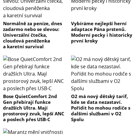
Normálně za peníze, dnes
Vybíráme nejlepší herní
zadarmo nebo se slevou:
adaptace Pána prstenů.
Univerzální čtečka,
Moderní pecky i historicky
cloudová peněženka
první kroky
a karetní survival
Bose QuietComfort 2nd
O2 má nový dětský tarif,
Gen přebírají funkce
kde se data nezastaví.
dražších Ultra. Mají
Pořídit ho mohou rodiče s
prostorový zvuk, lepší ANC
dalšími službami v O2
a poslech přes USB-C
Spolu