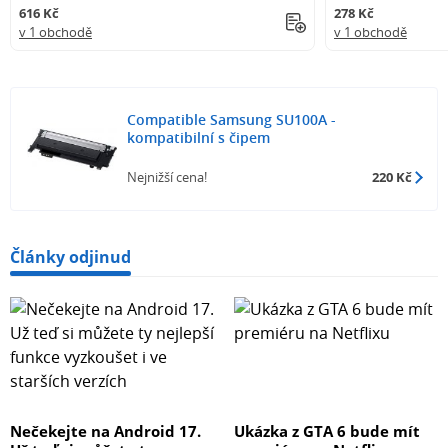
616 Kč
278 Kč
v 1 obchodě
v 1 obchodě
Compatible Samsung SU100A -
kompatibilní s čipem
Nejnižší cena!
220 Kč
Články odjinud
Nečekejte na Android 17.
Ukázka z GTA 6 bude mít