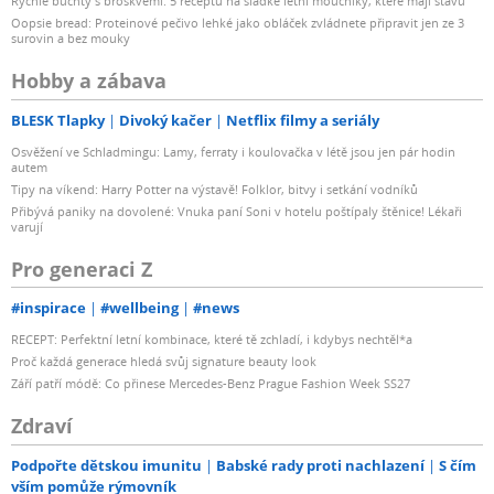
Rychlé buchty s broskvemi: 5 receptů na sladké letní moučníky, které mají šťávu
Oopsie bread: Proteinové pečivo lehké jako obláček zvládnete připravit jen ze 3
surovin a bez mouky
Hobby a zábava
BLESK Tlapky
Divoký kačer
Netflix filmy a seriály
Osvěžení ve Schladmingu: Lamy, ferraty i koulovačka v létě jsou jen pár hodin
autem
Tipy na víkend: Harry Potter na výstavě! Folklor, bitvy i setkání vodníků
Přibývá paniky na dovolené: Vnuka paní Soni v hotelu poštípaly štěnice! Lékaři
varují
Pro generaci Z
#inspirace
#wellbeing
#news
RECEPT: Perfektní letní kombinace, které tě zchladí, i kdybys nechtěl*a
Proč každá generace hledá svůj signature beauty look
Září patří módě: Co přinese Mercedes-Benz Prague Fashion Week SS27
Zdraví
Podpořte dětskou imunitu
Babské rady proti nachlazení
S čím
vším pomůže rýmovník