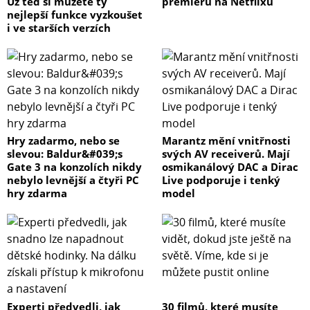
Už teď si můžete ty
premiéru na Netflixu
nejlepší funkce vyzkoušet
i ve starších verzích
Hry zadarmo, nebo se
Marantz mění vnitřnosti
slevou: Baldur&#039;s
svých AV receiverů. Mají
Gate 3 na konzolích nikdy
osmikanálový DAC a Dirac
nebylo levnější a čtyři PC
Live podporuje i tenký
hry zdarma
model
Experti předvedli, jak
30 filmů, které musíte