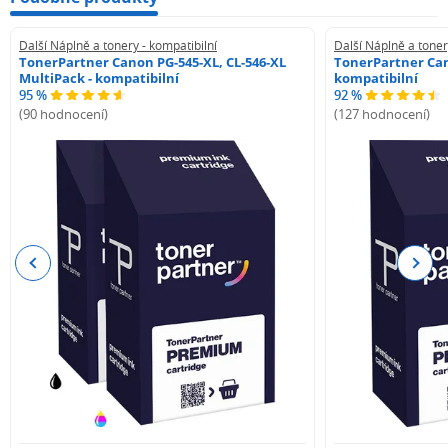
Další Náplně a tonery - kompatibilní
Další Náplně a toner
TonerPartner Canon PG-545-XL, CL-546-XL
TonerPartner Can
MultiPack - kompatibilní
kompatibilní
95 %
92 %
(90 hodnocení)
(127 hodnocení)
Previous
Next