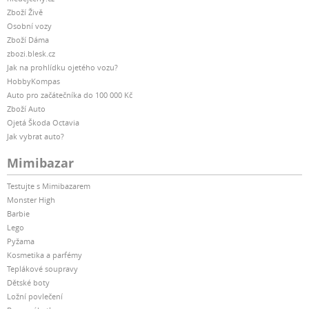
Zboží Živě
Osobní vozy
Zboží Dáma
zbozi.blesk.cz
Jak na prohlídku ojetého vozu?
HobbyKompas
Auto pro začátečníka do 100 000 Kč
Zboží Auto
Ojetá Škoda Octavia
Jak vybrat auto?
Mimibazar
Testujte s Mimibazarem
Monster High
Barbie
Lego
Pyžama
Kosmetika a parfémy
Teplákové soupravy
Dětské boty
Ložní povlečení