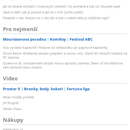
Jak se zdravě zchladit v tropických vedrech: Co pomáhá a kdy už riskujete úpal
Úpal a úžeh: Jak je poznat a jak se z nich rychle vyléčit
Parazité v nás: Kterým se u nás líbí a kde v našem těle je můžeme najít?
Pro nejmenší
Mourissonova poradna
Komiksy
Festival ABC
Kdo vynalezl kapesník? Historie od středověku po papírové kapesníky
Ghost Recon Wildlands dostal vylepšení a novou misi. Starší díl Ubisoft rozdává na
PC zdarma
Quake ke 30. narozeninám dostal novou epizodu zdarma. Dawn of the Machine
vám zamotá hlavu iluzemi
Video
Prostor X
Branky, body, kokoti
Fortuna liga
Milan Knížák pohřeb
Jiří Pospíšil
Václav Klaus
Nákupy
hledejceny.cz