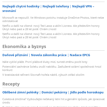
Nejlepší chytré hodinky
Nejlepší telefony
Nejlepší VPN –
srovnání
Microsoft se nepoučil. Ve Windows potichu instaluje OneDrive Photos, které nelze
odinstalovat
Netflix a další na víkend: nový Ted Lasso a akční Lioness. Ale především horory
Úkryt nebo past a 28 let poté: Chrám z kostí
Netflix a další na víkend: nový Ted Lasso a akční Lioness. Ale především horory
Úkryt nebo past a 28 let poté: Chrám z kostí
Ekonomika a byznys
Daňové přiznání
Novela zákoníku práce
Nadace EPCG
Itálie vyklízí pláže. První plážové kluby mizí, turisté změnu pocítí brzy
Potenciální zachránce Soleku zrušil nabídku. Zadlužené solární společnosti hrozí
konkurz
V bratislavské rafinerii Slovnaft hořela nádrž, výbuch otřásl okolím
Recepty
Oblíbené zimní polévky
Domácí pekárny
Jídlo podle horoskopu
Cuketová zmrzlina? Vyzkoušejte nečekaný letní hit a geniální způsob, jak zpracovat
úrodu