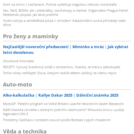
Smrt na silnici v Letňanech: Policie vyšetřuje tragickou nehodu motorkáře
Sex, fetiš, BDSM, ale i přednášky, workshopy a market. Organizátor Prague Fetish
Weekendu popsal, jak akce probíhá
Vodní zdroje a zemědělská půda v ohrožení: Katastrofální sucha přicházejí stále
dříve
Pro ženy a maminky
Nejčastější novoroční předsevzetí
Miminko a mráz
Jak vybírat
letní dovolenou
Okurková limonáda
RECEPT: Kynutý švestkový koláč s drobenkou. Klasika, se kterou zabodujete
Tohle nikdy neříkejte! Slova, kterými rodiče dětem ubližují ze všeho nejvíc
Auto-moto
Alko-kalkulačka
Rallye Dakar 2025
Dálniční známka 2025
MotoGP: Páteční program ve Velké Británii uzavřel rekordním časem Bezzecchi
Další klasická corvette s dobrými jízdními vlastnostmi? Mitsuoka znovu využije
legendární MX-5
Problémy Cadillacu s brzdami souvisí podle Bottase s jejich chlazením
Věda a technika