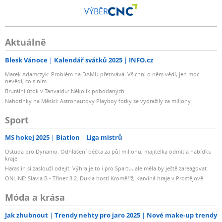
VÝBĚR
Aktuálně
Blesk Vánoce
Kalendář svátků 2025
INFO.cz
Marek Adamczyk: Problém na DAMU přetrvává. Všichni o něm vědí, jen moc
nevědí, co s ním
Brutální útok v Tanvaldu: Několik pobodaných
Nahotinky na Měsíci: Astronautovy Playboy fotky se vydražily za miliony
Sport
MS hokej 2025
Biatlon
Liga mistrů
Ostuda pro Dynamo. Odhlášení béčka za půl milionu, majitelka odmítla nabídku
kraje
Haraslín si zaslouží odejít. Výhra je to i pro Spartu, ale měla by ještě zareagovat
ONLINE: Slavia B - Třinec 3:2. Dukla hostí Kroměříž, Karviná hraje v Prostějově
Móda a krása
Jak zhubnout
Trendy nehty pro jaro 2025
Nové make-up trendy