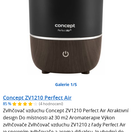
Galerie 1/5
Concept ZV1210 Perfect Air
85 %
(4 hodnocení)
Zvlhčovač vzduchu Concept ZV1210 Perfect Air Atraktivní
design Do místnosti až 30 m2 Aromaterapie Výkon
zvlhčovače Zvlhčovač vzduchu ZV1210 z řady Perfect Air
je spojením zvlhčovače a aroma difuzéru. Je vhodný do