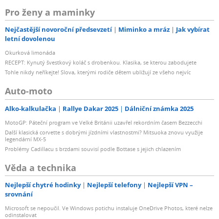
Pro ženy a maminky
Nejčastější novoroční předsevzetí
Miminko a mráz
Jak vybírat
letní dovolenou
Okurková limonáda
RECEPT: Kynutý švestkový koláč s drobenkou. Klasika, se kterou zabodujete
Tohle nikdy neříkejte! Slova, kterými rodiče dětem ubližují ze všeho nejvíc
Auto-moto
Alko-kalkulačka
Rallye Dakar 2025
Dálniční známka 2025
MotoGP: Páteční program ve Velké Británii uzavřel rekordním časem Bezzecchi
Další klasická corvette s dobrými jízdními vlastnostmi? Mitsuoka znovu využije
legendární MX-5
Problémy Cadillacu s brzdami souvisí podle Bottase s jejich chlazením
Věda a technika
Nejlepší chytré hodinky
Nejlepší telefony
Nejlepší VPN –
srovnání
Microsoft se nepoučil. Ve Windows potichu instaluje OneDrive Photos, které nelze
odinstalovat