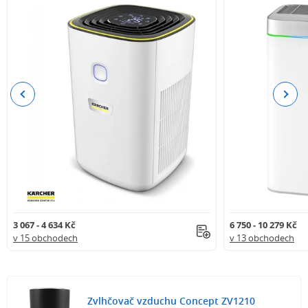
Previous
Next
3 067 - 4 634 Kč
6 750 - 10 279 Kč
v 15 obchodech
v 13 obchodech
Zvlhčovač vzduchu Concept ZV1210