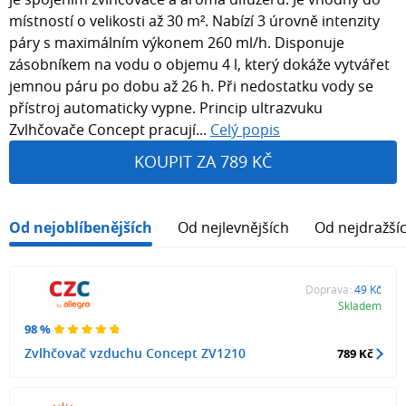
místností o velikosti až 30 m². Nabízí 3 úrovně intenzity
páry s maximálním výkonem 260 ml/h. Disponuje
zásobníkem na vodu o objemu 4 l, který dokáže vytvářet
jemnou páru po dobu až 26 h. Při nedostatku vody se
přístroj automaticky vypne. Princip ultrazvuku
Zvlhčovače Concept pracují...
Celý popis
KOUPIT ZA 789 KČ
Od nejoblíbenějších
Od nejlevnějších
Od nejdražší
Doprava:
49 Kč
Skladem
98 %
Zvlhčovač vzduchu Concept ZV1210
789 Kč