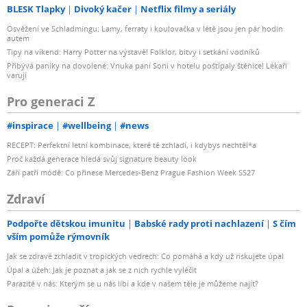
BLESK Tlapky
Divoký kačer
Netflix filmy a seriály
Osvěžení ve Schladmingu: Lamy, ferraty i koulovačka v létě jsou jen pár hodin
autem
Tipy na víkend: Harry Potter na výstavě! Folklor, bitvy i setkání vodníků
Přibývá paniky na dovolené: Vnuka paní Soni v hotelu poštípaly štěnice! Lékaři
varují
Pro generaci Z
#inspirace
#wellbeing
#news
RECEPT: Perfektní letní kombinace, které tě zchladí, i kdybys nechtěl*a
Proč každá generace hledá svůj signature beauty look
Září patří módě: Co přinese Mercedes-Benz Prague Fashion Week SS27
Zdraví
Podpořte dětskou imunitu
Babské rady proti nachlazení
S čím
vším pomůže rýmovník
Jak se zdravě zchladit v tropických vedrech: Co pomáhá a kdy už riskujete úpal
Úpal a úžeh: Jak je poznat a jak se z nich rychle vyléčit
Parazité v nás: Kterým se u nás líbí a kde v našem těle je můžeme najít?