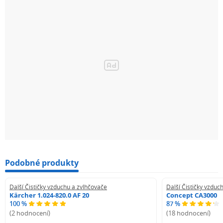
Doba provozu: na jedno naplnění až 26 h
Napětí: 220–240 V
Příkon: 30 W
Hlučnost: ≤35 dB
Velikost produktu: 19,6 x 19,6 x 27,8 cm
Barevné provedení: černá + imitace dřeva
Podobné produkty
Další Čističky vzduchu a zvlhčovače
Další Čističky vzduc
Kärcher 1.024-820.0 AF 20
Concept CA3000
100 %
87 %
(2 hodnocení)
(18 hodnocení)