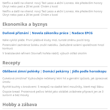
Netflix a další na víkend: nový Ted Lasso a akční Lioness. Ale především horory
Úkryt nebo past a 28 let poté: Chrám z kostí
Netflix a další na víkend: nový Ted Lasso a akční Lioness. Ale především horory
Úkryt nebo past a 28 let poté: Chrám z kostí
Ekonomika a byznys
Daňové přiznání
Novela zákoníku práce
Nadace EPCG
Itálie vyklízí pláže. První plážové kluby mizí, turisté změnu pocítí brzy
Potenciální zachránce Soleku zrušil nabídku. Zadlužené solární společnosti hrozí
konkurz
V bratislavské rafinerii Slovnaft hořela nádrž, výbuch otřásl okolím
Recepty
Oblíbené zimní polévky
Domácí pekárny
Jídlo podle horoskopu
Cuketová zmrzlina? Vyzkoušejte nečekaný letní hit a geniální způsob, jak zpracovat
úrodu
Rychlé buchty s broskvemi: 5 receptů na sladké letní moučníky, které mají šťávu
Oopsie bread: Proteinové pečivo lehké jako obláček zvládnete připravit jen ze 3
surovin a bez mouky
Hobby a zábava