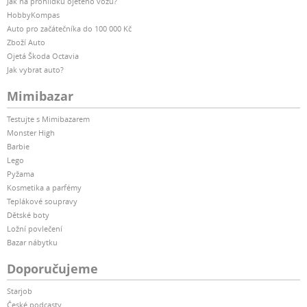
Jak na prohlídku ojetého vozu?
HobbyKompas
Auto pro začátečníka do 100 000 Kč
Zboží Auto
Ojetá Škoda Octavia
Jak vybrat auto?
Mimibazar
Testujte s Mimibazarem
Monster High
Barbie
Lego
Pyžama
Kosmetika a parfémy
Teplákové soupravy
Dětské boty
Ložní povlečení
Bazar nábytku
Doporučujeme
Starjob
České podcasty