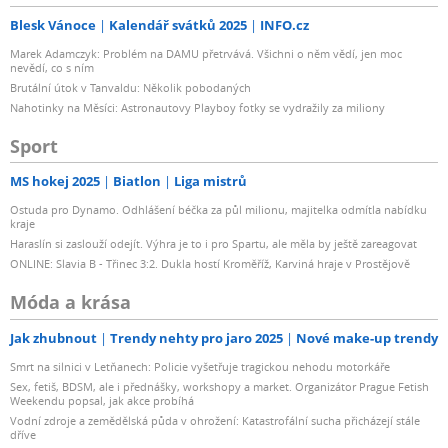
Blesk Vánoce
Kalendář svátků 2025
INFO.cz
Marek Adamczyk: Problém na DAMU přetrvává. Všichni o něm vědí, jen moc
nevědí, co s ním
Brutální útok v Tanvaldu: Několik pobodaných
Nahotinky na Měsíci: Astronautovy Playboy fotky se vydražily za miliony
Sport
MS hokej 2025
Biatlon
Liga mistrů
Ostuda pro Dynamo. Odhlášení béčka za půl milionu, majitelka odmítla nabídku
kraje
Haraslín si zaslouží odejít. Výhra je to i pro Spartu, ale měla by ještě zareagovat
ONLINE: Slavia B - Třinec 3:2. Dukla hostí Kroměříž, Karviná hraje v Prostějově
Móda a krása
Jak zhubnout
Trendy nehty pro jaro 2025
Nové make-up trendy
Smrt na silnici v Letňanech: Policie vyšetřuje tragickou nehodu motorkáře
Sex, fetiš, BDSM, ale i přednášky, workshopy a market. Organizátor Prague Fetish
Weekendu popsal, jak akce probíhá
Vodní zdroje a zemědělská půda v ohrožení: Katastrofální sucha přicházejí stále
dříve