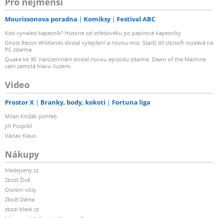
Pro nejmenší
Mourissonova poradna
Komiksy
Festival ABC
Kdo vynalezl kapesník? Historie od středověku po papírové kapesníky
Ghost Recon Wildlands dostal vylepšení a novou misi. Starší díl Ubisoft rozdává na
PC zdarma
Quake ke 30. narozeninám dostal novou epizodu zdarma. Dawn of the Machine
vám zamotá hlavu iluzemi
Video
Prostor X
Branky, body, kokoti
Fortuna liga
Milan Knížák pohřeb
Jiří Pospíšil
Václav Klaus
Nákupy
hledejceny.cz
Zboží Živě
Osobní vozy
Zboží Dáma
zbozi.blesk.cz