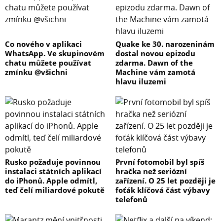
Co nového v aplikaci
Quake ke 30. narozeninám
WhatsApp. Ve skupinovém
dostal novou epizodu
chatu můžete používat
zdarma. Dawn of the
zmínku @všichni
Machine vám zamotá
hlavu iluzemi
Rusko požaduje povinnou
První fotomobil byl spíš
instalaci státních aplikací
hračka než seriózní
do iPhonů. Apple odmítl,
zařízení. O 25 let později je
teď čelí miliardové pokutě
foťák klíčová část výbavy
telefonů