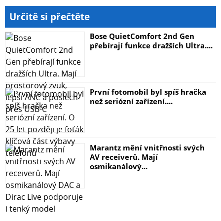
Určitě si přečtěte
Bose QuietComfort 2nd Gen
přebírají funkce dražších Ultra....
První fotomobil byl spíš hračka
než seriózní zařízení....
Marantz mění vnitřnosti svých
AV receiverů. Mají
osmikanálový...