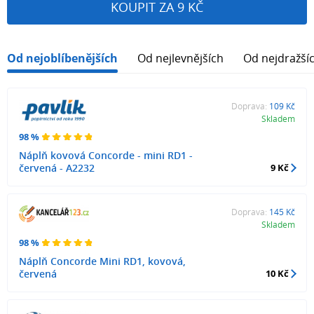
KOUPIT ZA 9 KČ
Od nejoblíbenějších
Od nejlevnějších
Od nejdražší
Doprava:
109 Kč
Skladem
98 %
Náplň kovová Concorde - mini RD1 -
červená - A2232
9 Kč
Doprava:
145 Kč
Skladem
98 %
Náplň Concorde Mini RD1, kovová,
červená
10 Kč