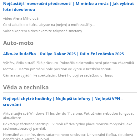
Nejčastější novoroční předsevzetí
Miminko a mráz
Jak vybírat
letní dovolenou
video Alena Mihulová
Co si zabalit do kufru, abyste na (nejen) u moře zazářily...
Salát s koprem a dresinkem ze zakysané smetany
Auto-moto
Alko-kalkulačka
Rallye Dakar 2025
Dálniční známka 2025
Výhřev, čidla a stačí, říká průzkum. Pokročilá elektronika není prioritou zákazníků
MotoGP: Martin proměnil pole position ve výhru v britském sprintu
Câmara se vyjádřil ke spekulacím, které ho pojí se sedačkou u Haasu
Věda a technika
Nejlepší chytré hodinky
Nejlepší telefony
Nejlepší VPN –
srovnání
Aktualizujte své Windows 11 Insider do 11. srpna. Pak už vám nebudou fungovat
aktualizace
Pokračuje záchrana Starshipu. V moři už dva týdny plave monstrum vysoké jako
sedmnáctipatrový panelák
Normálně za peníze, dnes zadarmo nebo se slevou: Univerzální čtečka, cloudová
peněženka a karetní survival