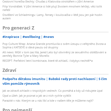
Cestovní horečka šlechty: Chuďas z Klatovska otrokářem v Jižní Americe
Filip Vondrášek: V Jižní Americe si lidé plují životem mnohem lehčeji, věci tolik
neřeší
Osvěžení ve Schladmingu: Lamy, ferraty i koulovačka v létě jsou jen pár hodin
autem
Pro generaci Z
#inspirace
#wellbeing
#news
Pop Culture Wrap: Ariana Grande promluvila o svém ústupu z veřejného života a
Sophia z KATSEYE si dává pauzu od skupiny
Alt news: MGK v tom zas lítá, Jared Leto byl obviněný ze sexuálního obtěžování a
zemřely Bonnie Tyler a Mary Morello
RECEPT: Perfektní letní kombinace, které tě zchladí, i kdybys nechtěl*a
Zdraví
Podpořte dětskou imunitu
Babské rady proti nachlazení
S čím
vším pomůže rýmovník
Jak se zdravě zchladit v tropických vedrech: Co pomáhá a kdy už riskujete úpal
Úpal a úžeh: Jak je poznat a jak se z nich rychle vyléčit
Parazité v nás: Kterým se u nás líbí a kde v našem těle je můžeme najít?
Pro nejmenší