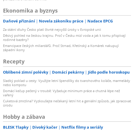
Ekonomika a byznys
Daňové přiznání
Novela zákoníku práce
Nadace EPCG
Za státní dluhy Česko platí čtvrté nejvyšší úroky v Evropské unii
Děsivý pohled na českou krajinu. Proč v Česku mizí voda a jak k tomu přispívají
rodinné bazény?
Emancipace českých miliardářů. Proč Strnad, Křetínský a Komárek nakupují
západní ikony
Recepty
Oblíbené zimní polévky
Domácí pekárny
Jídlo podle horoskopu
Sladký poklad u cesty: Využijte letní špendlíky do tvarohového koláče, marmelády
nebo kompotu
Domácí kečup pečený v troubě: Vyžaduje minimum práce a chutná lépe než
vařený
Cuketová zmrzlina? Vyzkoušejte nečekaný letní hit a geniální způsob, jak zpracovat
úrodu
Hobby a zábava
BLESK Tlapky
Divoký kačer
Netflix filmy a seriály