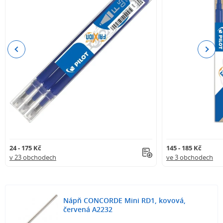
Previous
Next
24 - 175 Kč
145 - 185 Kč
v 23 obchodech
ve 3 obchodech
Nápň CONCORDE Mini RD1, kovová,
červená A2232