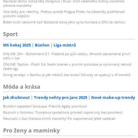
Navracel domů mrtvá těla Ukrajinců i Rusů: Smrt válečného hrdiny oznámila
zdrcená manželka
Více lásky pro všechny. Prahou prošel Prague Pride, na účastníky pokřikovali
pobožní odpůrci
Biden kvůli rakovině trpí! Bolestná slova jeho syna Huntera o šířící se nemoci
Sport
MS hokej 2025
Biatlon
Liga mistrů
ONLINE: Zlín - Bohemians 0:1. Pražané po půli vedou. Mirvald zaznamenal první
trefu v lize
ONLINE: Teplice - Plzeň 3:4. Sedm branek v prvním poločase je vyrovnaný rekord
české ligy
Gning se trápí: v Baníku je pět měsíců bez bodu! Důvody se opakují u tří trenérů
Móda a krása
Jak zhubnout
Trendy nehty pro jaro 2025
Nové make-up trendy
Brutální napadení Soukupa. Právník Agáty promluvil
Rozruch v Grónsku: Trumpova společnost provádí ropné vrty bez povolení!
Neurvalci v Zoo Ostrava krmili mandrily! Po napomenutí ještě nadávali
Pro ženy a maminky