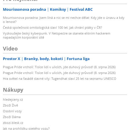
Mourissonova poradna
Komiksy
Festival ABC
Mourrisonova poradna: Jsem líná a nic se mi nechce dělat: Kdy jde o únavu a kdy
o lenost?
Česká společnost ornitologická slaví 100 let: Jak chrání ptáky v ČR?
Vyzkoušejte český kyberpunk. V Netspectre se stanete elitním hackerem
napadajícím korporátní sítě
Video
Prostor X
Branky, body, kokoti
Fortuna liga
Prague Pride vrcholí: Tisíce lidí v ulicích, jde duhový průvod! (8. srpna 2026)
Prague Pride vrcholí: Tisíce lidí v ulicích, jde duhový průvod! (8. srpna 2026)
Hra světel na fasádě slavné vily: Tugendhat slaví 25 let na seznamu UNESCO
Nákupy
hledejceny.cz
Zboží Živě
Osobní vozy
Zboží Dáma
zbozi.blesk.cz
Jak na prohlídku ojetého vozu?