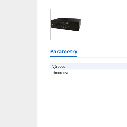
CS43198Rozlišení:32bit/384 kHz P
optické konektory, RCA TOSLINKIm
Parametry
Výrobce
Hmotnost