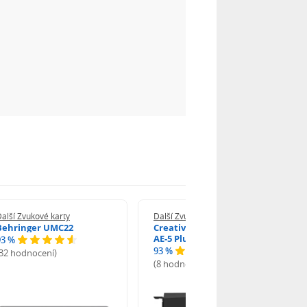
alší Zvukové karty
Další Zvukové karty
Behringer UMC22
Creative Sound Blaster X
AE-5 Plus
93 %
93 %
(32 hodnocení)
(8 hodnocení)