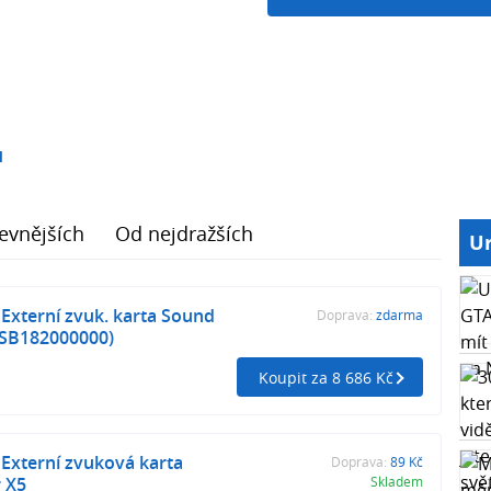
1
evnějších
Od nejdražších
Ur
 Externí zvuk. karta Sound
Doprava:
zdarma
0SB182000000)
Koupit za 8 686 Kč
 Externí zvuková karta
Doprava:
89 Kč
 X5
Skladem