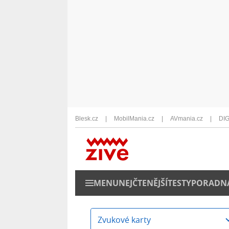
Blesk.cz
MobilMania.cz
AVmania.cz
DIG
MENU
NEJČTENĚJŠÍ
TESTY
PORADN
Zvukové karty