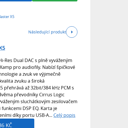
laster X5
Následující produkt
 X5
 Hi-Res Dual DAC s plně vyváženým
amp pro audiofily. Nabízí špičkové
hnologie a zvuk ve výjimečně
kvalita zvuku a široká
X5 přehrává až 32bit/384 kHz PCM s
dvěma převodníky Cirrus Logic
vyváženým sluchátkovým zesilovačem
 funkcemi DSP EQ. Karta je
eními díky portu USB-A...
Celý popis
86 KČ