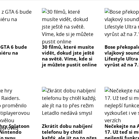
 GTA 6 bude
30 filmů, které musíte
Bose překopal
iéru na
vidět, dokud jste ještě
vlajkový soun
na světě. Víme, kde si
Lifestyle Ultr
je můžete pustit online
vyrůst až na 7.
hry Splatoon
Zkrátit dobu nabíjení
Nečekejte na 
 Nintendo
telefonu by chtěl
17. Už teď si 
o svou
každý, ale jít na to přes
nejlepší funkc