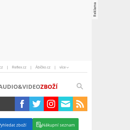
cz
Reflex.cz
Ábíčko.cz
více
AUDIO&VIDEO
ZBOŽÍ
Vyhledat zboží
Nákupní seznam