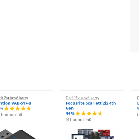
ší Zvukové karty
Další Zvukové karty
D
ntion VAB-S17-B
Focusrite Scarlett 2i2 4th
Gen
 %
94 %
5 hodnocení)
(4 hodnocení)