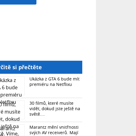
čitě si přečtěte
Ukázka z GTA 6 bude mít
premiéru na Netflixu
30 filmů, které musíte
vidět, dokud jste ještě na
světě....
Marantz mění vnitřnosti
svých AV receiverů. Mají