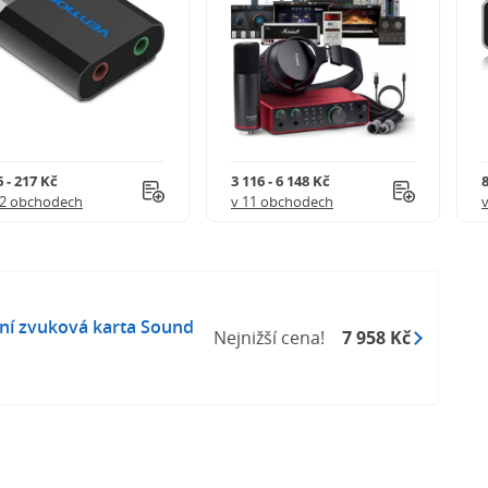
 - 217 Kč
3 116 - 6 148 Kč
8
 2 obchodech
v 11 obchodech
rní zvuková karta Sound
Nejnižší cena!
7 958 Kč