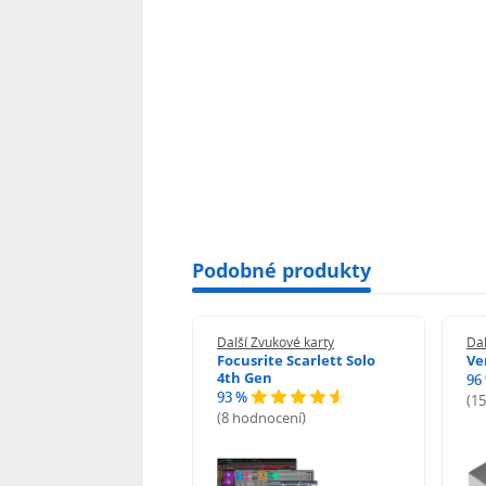
Podobné produkty
 Zvukové karty
Další Zvukové karty
Dal
ria MiniFuse 1
Focusrite Scarlett Solo
Ve
4th Gen
96
93 %
odnocení)
(1
(8 hodnocení)