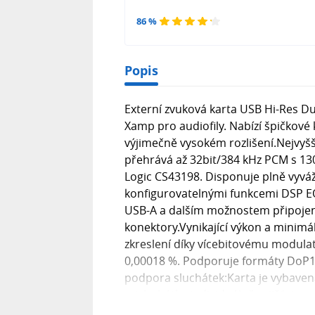
86 %
Popis
Externí zvuková karta USB Hi-Res D
Xamp pro audiofily. Nabízí špičkové
výjimečně vysokém rozlišení.Nejvyšší
přehrává až 32bit/384 kHz PCM s 13
Logic CS43198. Disponuje plně vyv
konfigurovatelnými funkcemi DSP EQ.
USB-A a dalším možnostem připojení
konektory.Vynikající výkon a minimál
zkreslení díky vícebitovému modu
0,00018 %. Podporuje formáty DoP12
podpora sluchátek:Karta je vybaven
mislychátka individuálně zajišťuje 
včetně high-endových plochých sluc