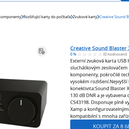
 komponenty
Rozšiřující karty do počítače
Zvukové karty
Creative Sound B
Creative Sound Blaster
0 %
(0 hodnocení)
Externí zvuková karta USB
sluchátkovým zesilovačem X
komponenty, pokročilé tec
vysokém rozlišení.Nejvyšší 
konektivita:Sound Blaster 
130 dB DNR a je vybavena 
CS43198. Disponuje plně 
Xamp a konfigurovatelnými
kompatibilní s mnoha zaříz
KOUPIT ZA 8 6