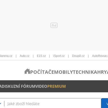
Iarena.cz
Auto.cz
E15.cz
iSport.cz
Doupě.cz
AutoRevue.
POČÍTAČE
MOBILY
TECHNIKA
HRY
A
DISKUZNÍ FÓRUM
VIDEO
PREMIUM