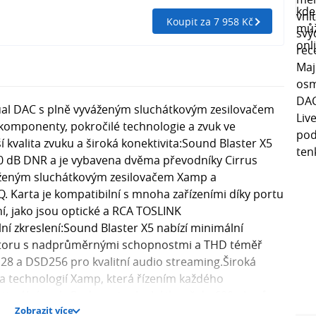
Koupit za 7 958 Kč
ual DAC s plně vyváženým sluchátkovým zesilovačem
 komponenty, pokročilé technologie a zvuk ve
 kvalita zvuku a široká konektivita:Sound Blaster X5
0 dB DNR a je vybavena dvěma převodníky Cirrus
áženým sluchátkovým zesilovačem Xamp a
 Karta je kompatibilní s mnoha zařízeními díky portu
, jako jsou optické a RCA TOSLINK
ní zkreslení:Sound Blaster X5 nabízí minimální
latoru s nadprůměrnými schopnostmi a THD téměř
8 a DSD256 pro kvalitní audio streaming.Široká
a technologií Xamp, která řízením každého
optimální zvuk. Podporuje sluchátka až do 600 ohmů,
Zobrazit více
hátek.SpecifikacePřevodníky:Cirrus Logic