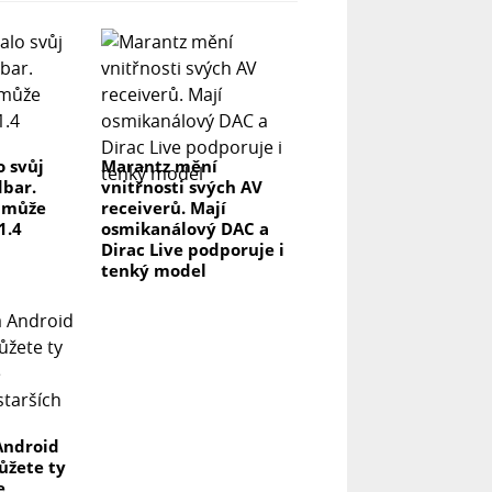
o svůj
Marantz mění
dbar.
vnitřnosti svých AV
a může
receiverů. Mají
1.4
osmikanálový DAC a
Dirac Live podporuje i
tenký model
Android
můžete ty
e