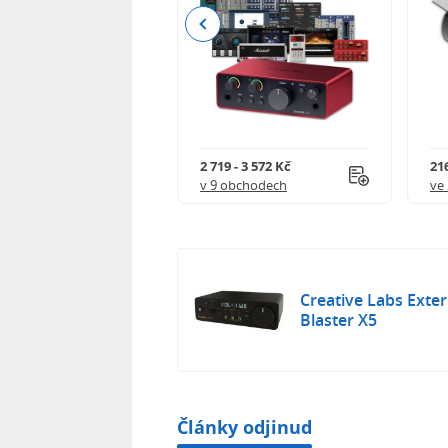
Previous
 - 2 342 Kč
2 719 - 3 572 Kč
216
 obchodech
v 9 obchodech
ve
Creative Labs Exte
Blaster X5
Články odjinud