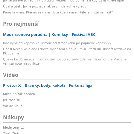
Jak se zdravě zchladit v tropických vedrech: Co pomáhá a kdy už riskujete úpal
Úpal a úžeh: Jak je poznat a jak se z nich rychle vyléčit
Parazité v nás: Kterým se u nás líbí a kde v našem těle je můžeme najít?
Pro nejmenší
Mourissonova poradna
Komiksy
Festival ABC
Kdo vynalezl kapesník? Historie od středověku po papírové kapesníky
Ghost Recon Wildlands dostal vylepšení a novou misi. Starší díl Ubisoft rozdává na
PC zdarma
Quake ke 30. narozeninám dostal novou epizodu zdarma. Dawn of the Machine
vám zamotá hlavu iluzemi
Video
Prostor X
Branky, body, kokoti
Fortuna liga
Milan Knížák pohřeb
Jiří Pospíšil
Václav Klaus
Nákupy
hledejceny.cz
Zboží Živě