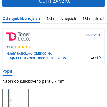
KOUPIT ZA 92 KČ
Od nejoblíbenějších
Od nejlevnějších
Od nejdražší
Doprava:
99 Kč
91 %
Náplň kuličková CRESCO Non
Stop/4441 0,7mm - modrá, bal. 20 ks
92 Kč
Popis
Náplň do kuličkového pera 0,7 mm.