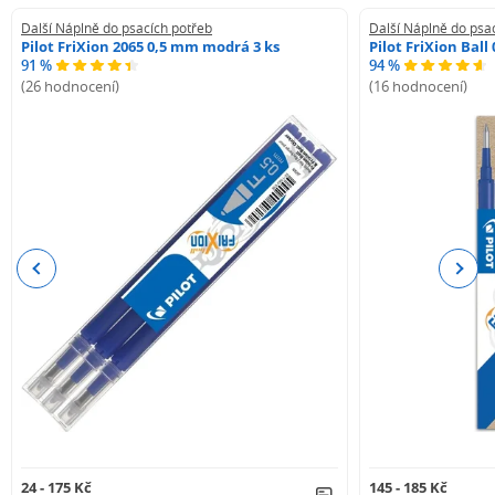
Další Náplně do psacích potřeb
Další Náplně do psa
Pilot FriXion 2065 0,5 mm modrá 3 ks
Pilot FriXion Bal
91 %
94 %
(26 hodnocení)
(16 hodnocení)
Previous
Next
24 - 175 Kč
145 - 185 Kč