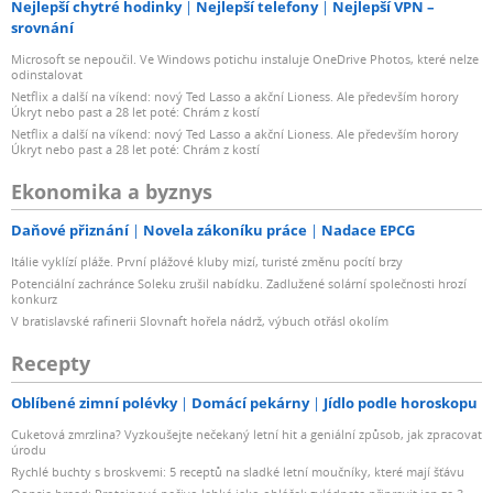
Nejlepší chytré hodinky
Nejlepší telefony
Nejlepší VPN –
srovnání
Microsoft se nepoučil. Ve Windows potichu instaluje OneDrive Photos, které nelze
odinstalovat
Netflix a další na víkend: nový Ted Lasso a akční Lioness. Ale především horory
Úkryt nebo past a 28 let poté: Chrám z kostí
Netflix a další na víkend: nový Ted Lasso a akční Lioness. Ale především horory
Úkryt nebo past a 28 let poté: Chrám z kostí
Ekonomika a byznys
Daňové přiznání
Novela zákoníku práce
Nadace EPCG
Itálie vyklízí pláže. První plážové kluby mizí, turisté změnu pocítí brzy
Potenciální zachránce Soleku zrušil nabídku. Zadlužené solární společnosti hrozí
konkurz
V bratislavské rafinerii Slovnaft hořela nádrž, výbuch otřásl okolím
Recepty
Oblíbené zimní polévky
Domácí pekárny
Jídlo podle horoskopu
Cuketová zmrzlina? Vyzkoušejte nečekaný letní hit a geniální způsob, jak zpracovat
úrodu
Rychlé buchty s broskvemi: 5 receptů na sladké letní moučníky, které mají šťávu