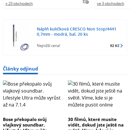
v 23 obchodech
ve 3 obchodech
Náplň kuličková CRESCO Non Stop/4441
0,7mm - modrá, bal. 20 ks
Nejnižší cena!
92 Kč
Články odjinud
Bose překopalo svůj
30 filmů, které musíte
vlajkový soundbar.
vidět, dokud jste ještě na