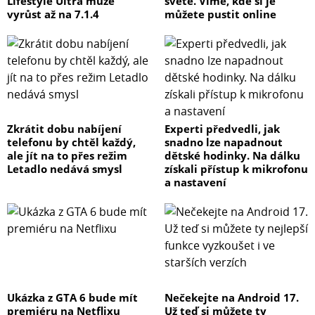
Lifestyle Ultra může
světě. Víme, kde si je
vyrůst až na 7.1.4
můžete pustit online
Zkrátit dobu nabíjení
Experti předvedli, jak
telefonu by chtěl každý,
snadno lze napadnout
ale jít na to přes režim
dětské hodinky. Na dálku
Letadlo nedává smysl
získali přístup k mikrofonu
a nastavení
Ukázka z GTA 6 bude mít
Nečekejte na Android 17.
premiéru na Netflixu
Už teď si můžete ty