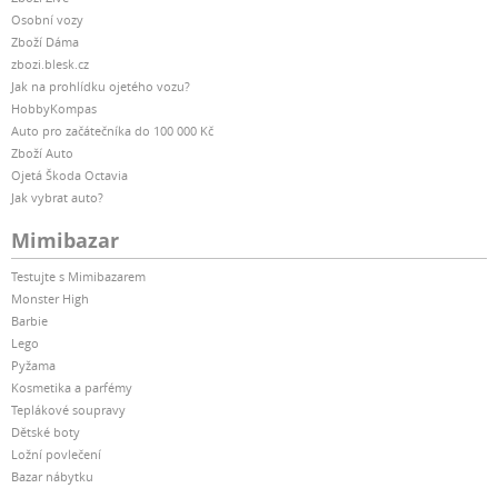
Osobní vozy
Zboží Dáma
zbozi.blesk.cz
Jak na prohlídku ojetého vozu?
HobbyKompas
Auto pro začátečníka do 100 000 Kč
Zboží Auto
Ojetá Škoda Octavia
Jak vybrat auto?
Mimibazar
Testujte s Mimibazarem
Monster High
Barbie
Lego
Pyžama
Kosmetika a parfémy
Teplákové soupravy
Dětské boty
Ložní povlečení
Bazar nábytku