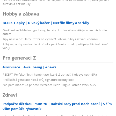
Oopsie bread: Proteinové pečivo lehké jako obláček zvládnete připravit jen ze 3
surovin a bez mouky
Hobby a zábava
BLESK Tlapky
Divoký kačer
Netflix filmy a seriály
Osvěžení ve Schladmingu: Lamy, ferraty i koulovačka v létě jsou jen pár hodin
autem
Tipy na víkend: Harry Potter na výstavě! Folklor, bitvy i setkání vodníků
Přibývá paniky na dovolené: Vnuka paní Soni v hotelu poštípaly štěnice! Lékaři
varují
Pro generaci Z
#inspirace
#wellbeing
#news
RECEPT: Perfektní letní kombinace, které tě zchladí, i kdybys nechtěl*a
Proč každá generace hledá svůj signature beauty look
Září patří módě: Co přinese Mercedes-Benz Prague Fashion Week SS27
Zdraví
Podpořte dětskou imunitu
Babské rady proti nachlazení
S čím
vším pomůže rýmovník