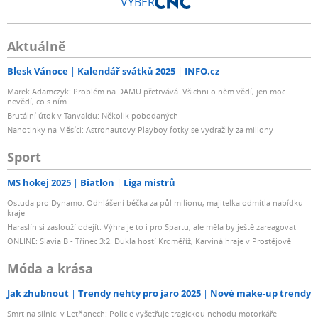
VÝBĚR
Aktuálně
Blesk Vánoce
Kalendář svátků 2025
INFO.cz
Marek Adamczyk: Problém na DAMU přetrvává. Všichni o něm vědí, jen moc
nevědí, co s ním
Brutální útok v Tanvaldu: Několik pobodaných
Nahotinky na Měsíci: Astronautovy Playboy fotky se vydražily za miliony
Sport
MS hokej 2025
Biatlon
Liga mistrů
Ostuda pro Dynamo. Odhlášení béčka za půl milionu, majitelka odmítla nabídku
kraje
Haraslín si zaslouží odejít. Výhra je to i pro Spartu, ale měla by ještě zareagovat
ONLINE: Slavia B - Třinec 3:2. Dukla hostí Kroměříž, Karviná hraje v Prostějově
Móda a krása
Jak zhubnout
Trendy nehty pro jaro 2025
Nové make-up trendy
Smrt na silnici v Letňanech: Policie vyšetřuje tragickou nehodu motorkáře