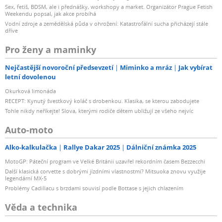
Sex, fetiš, BDSM, ale i přednášky, workshopy a market. Organizátor Prague Fetish
Weekendu popsal, jak akce probíhá
Vodní zdroje a zemědělská půda v ohrožení: Katastrofální sucha přicházejí stále
dříve
Pro ženy a maminky
Nejčastější novoroční předsevzetí
Miminko a mráz
Jak vybírat
letní dovolenou
Okurková limonáda
RECEPT: Kynutý švestkový koláč s drobenkou. Klasika, se kterou zabodujete
Tohle nikdy neříkejte! Slova, kterými rodiče dětem ubližují ze všeho nejvíc
Auto-moto
Alko-kalkulačka
Rallye Dakar 2025
Dálniční známka 2025
MotoGP: Páteční program ve Velké Británii uzavřel rekordním časem Bezzecchi
Další klasická corvette s dobrými jízdními vlastnostmi? Mitsuoka znovu využije
legendární MX-5
Problémy Cadillacu s brzdami souvisí podle Bottase s jejich chlazením
Věda a technika