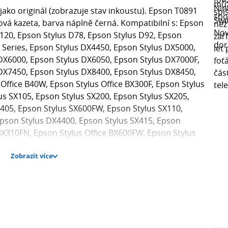
ako originál (zobrazuje stav inkoustu). Epson T0891
vá kazeta, barva náplně černá. Kompatibilní s: Epson
120, Epson Stylus D78, Epson Stylus D92, Epson
 Series, Epson Stylus DX4450, Epson Stylus DX5000,
DX6000, Epson Stylus DX6050, Epson Stylus DX7000F,
DX7450, Epson Stylus DX8400, Epson Stylus DX8450,
Office B40W, Epson Stylus Office BX300F, Epson Stylus
us SX105, Epson Stylus SX200, Epson Stylus SX205,
X405, Epson Stylus SX600FW, Epson Stylus SX110,
Epson Stylus DX4400, Epson Stylus SX415, Epson
BX310FN, Epson Stylus Office BX600FW, Epson Stylus
pson Stylus SX218, Epson Stylus SX405WIFI, Epson
Zobrazit více
 Epson Stylus SX610FW, Epson Stylus SX115, Epson
X215, Epson Stylus Office SX610FW, Epson Stylus
lus DX4050, Epson Stylus Office BX310, Epson Stylus
Stylus Office B40, Epson Stylus Office BX300, Epson
600, Epson Stylus Office BX610, Epson Stylus Office
tylus SX515, Epson Stylus SX610