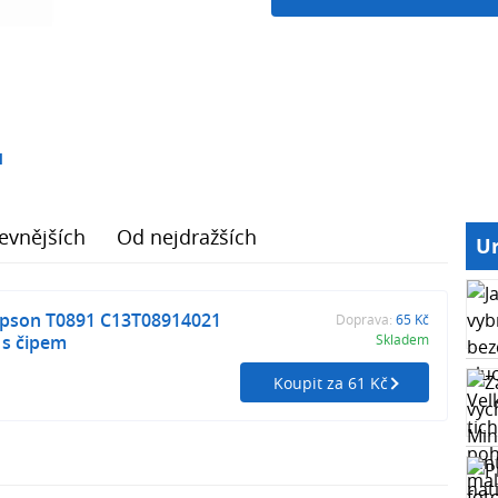
1
evnějších
Od nejdražších
Ur
pson T0891 C13T08914021
Doprava:
65 Kč
 s čipem
Skladem
Koupit za 61 Kč