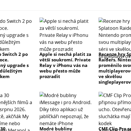
 Switch 2 po
Apple si nechá platit za
Recenze hry S
oce.
větší soukromí. Private
Raiders. Nint
ný upgrade s
Relay v iPhonu vás na
proměnilo svo
důležitým
webu přesto může
multiplayerovo
tkem
prozradit
ve skvělou
singleplayero
 30
Modré bubliny
CMF Clip Pro s