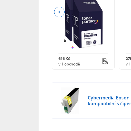
Previous
 750 Kč
616 Kč
27
obchodě
v 1 obchodě
v 
Cybermedia Epson 
kompatibilní s čip