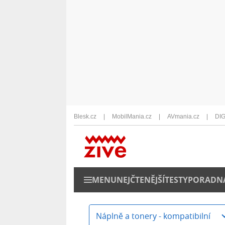
Blesk.cz
MobilMania.cz
AVmania.cz
DIG
MENU
NEJČTENĚJŠÍ
TESTY
PORADN
Náplně a tonery - kompatibilní