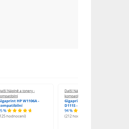
alší Náplně a tonery -
Další Náplně a tonery -
ompatibilní
kompatibilní
Gigaprint HP W1106A -
Gigaprint Samsung MLT-
kompatibilní
D111S - kompatibilní
95 %
94 %
(125 hodnocení)
(212 hodnocení)