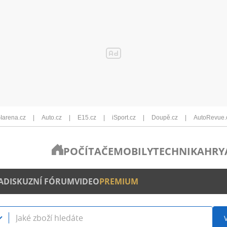
Iarena.cz
Auto.cz
E15.cz
iSport.cz
Doupě.cz
AutoRevue.
POČÍTAČE
MOBILY
TECHNIKA
HRY
A
DISKUZNÍ FÓRUM
VIDEO
PREMIUM