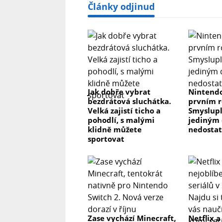
Články odjinud
Jak dobře vybrat
Nintendo
bezdrátová sluchátka.
prvním r
Velká zajistí ticho a
Smyslupl
pohodlí, s malými
jediným 
klidně můžete
nedosta
sportovat
Zase vychází Minecraft,
Netflix a