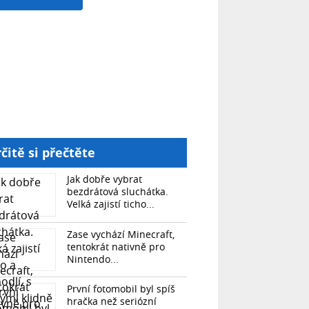
čitě si přečtěte
Jak dobře vybrat
bezdrátová sluchátka.
Velká zajistí ticho...
Zase vychází Minecraft,
tentokrát nativně pro
Nintendo...
První fotomobil byl spíš
hračka než seriózní