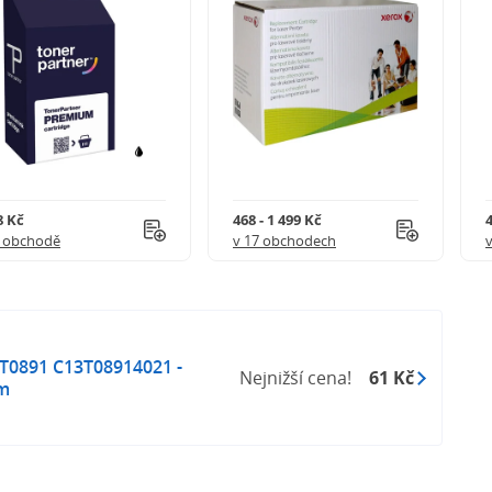
8 Kč
468 - 1 499 Kč
4
1 obchodě
v 17 obchodech
T0891 C13T08914021 -
Nejnižší cena!
61 Kč
em