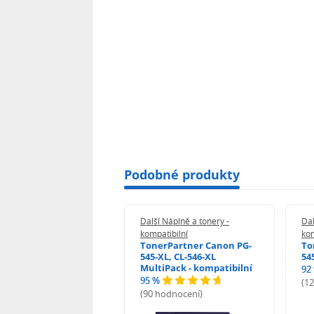
Podobné produkty
 Náplně a tonery -
Další Náplně a tonery -
Dal
tibilní
kompatibilní
kom
print Samsung MLT-
TonerPartner Canon PG-
To
L - kompatibilní
545-XL, CL-546-XL
54
MultiPack - kompatibilní
92
95 %
 hodnocení)
(1
(90 hodnocení)