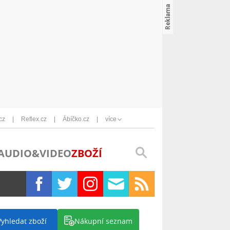
cz
Reflex.cz
Ábíčko.cz
více
AUDIO&VIDEO
ZBOŽÍ
Vyhledat zboží
Nákupní seznam