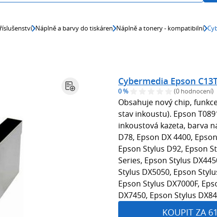
říslušenství
Náplně a barvy do tiskáren
Náplně a tonery - kompatibilní
Cyb
Cybermedia Epson C13T
0 %
(0 hodnocení)
Obsahuje nový chip, funkce
stav inkoustu). Epson T08
inkoustová kazeta, barva n
D78, Epson DX 4400, Epson 
Epson Stylus D92, Epson S
Series, Epson Stylus DX445
Stylus DX5050, Epson Styl
Epson Stylus DX7000F, Eps
DX7450, Epson Stylus DX840
KOUPIT ZA 6