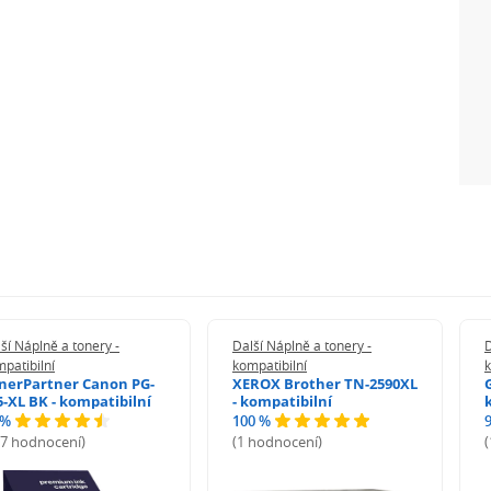
ší Náplně a tonery -
Další Náplně a tonery -
D
patibilní
kompatibilní
k
nerPartner Canon PG-
XEROX Brother TN-2590XL
5-XL BK - kompatibilní
- kompatibilní
 %
100 %
27 hodnocení)
(1 hodnocení)