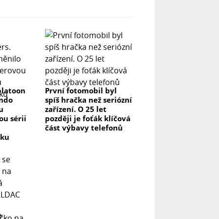
platoon
První fotomobil byl
endo
spíš hračka než seriózní
u
zařízení. O 25 let
u sérii
později je foťák klíčová
část výbavy telefonů
vku
e