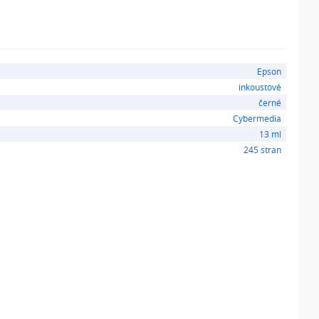
Epson
inkoustové
černé
Cybermedia
13 ml
245 stran