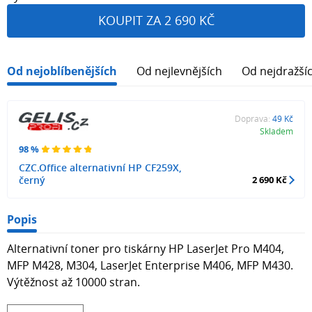
KOUPIT ZA 2 690 KČ
Od nejoblíbenějších
Od nejlevnějších
Od nejdražší
Doprava:
49 Kč
Skladem
98 %
CZC.Office alternativní HP CF259X,
černý
2 690 Kč
Popis
Alternativní toner pro tiskárny HP LaserJet Pro M404,
MFP M428, M304, LaserJet Enterprise M406, MFP M430.
Výtěžnost až 10000 stran.