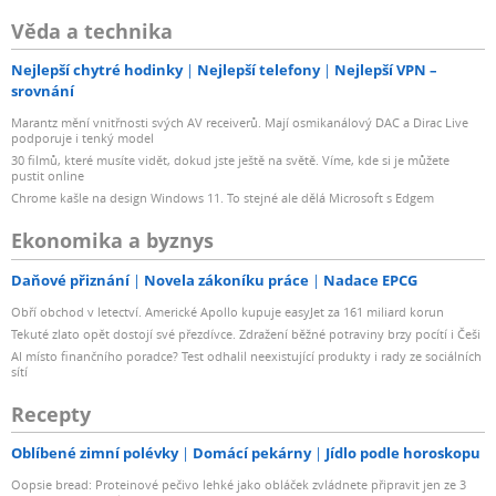
Věda a technika
Nejlepší chytré hodinky
Nejlepší telefony
Nejlepší VPN –
srovnání
Marantz mění vnitřnosti svých AV receiverů. Mají osmikanálový DAC a Dirac Live
podporuje i tenký model
30 filmů, které musíte vidět, dokud jste ještě na světě. Víme, kde si je můžete
pustit online
Chrome kašle na design Windows 11. To stejné ale dělá Microsoft s Edgem
Ekonomika a byznys
Daňové přiznání
Novela zákoníku práce
Nadace EPCG
Obří obchod v letectví. Americké Apollo kupuje easyJet za 161 miliard korun
Tekuté zlato opět dostojí své přezdívce. Zdražení běžné potraviny brzy pocítí i Češi
AI místo finančního poradce? Test odhalil neexistující produkty i rady ze sociálních
sítí
Recepty
Oblíbené zimní polévky
Domácí pekárny
Jídlo podle horoskopu
Oopsie bread: Proteinové pečivo lehké jako obláček zvládnete připravit jen ze 3