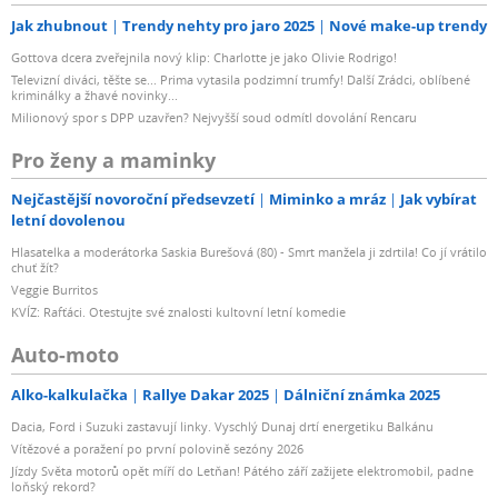
Jak zhubnout
Trendy nehty pro jaro 2025
Nové make-up trendy
Gottova dcera zveřejnila nový klip: Charlotte je jako Olivie Rodrigo!
Televizní diváci, těšte se... Prima vytasila podzimní trumfy! Další Zrádci, oblíbené
kriminálky a žhavé novinky...
Milionový spor s DPP uzavřen? Nejvyšší soud odmítl dovolání Rencaru
Pro ženy a maminky
Nejčastější novoroční předsevzetí
Miminko a mráz
Jak vybírat
letní dovolenou
Hlasatelka a moderátorka Saskia Burešová (80) - Smrt manžela ji zdrtila! Co jí vrátilo
chuť žít?
Veggie Burritos
KVÍZ: Rafťáci. Otestujte své znalosti kultovní letní komedie
Auto-moto
Alko-kalkulačka
Rallye Dakar 2025
Dálniční známka 2025
Dacia, Ford i Suzuki zastavují linky. Vyschlý Dunaj drtí energetiku Balkánu
Vítězové a poražení po první polovině sezóny 2026
Jízdy Světa motorů opět míří do Letňan! Pátého září zažijete elektromobil, padne
loňský rekord?