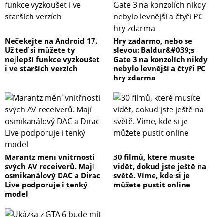
Nečekejte na Android 17.
Hry zadarmo, nebo se
Už teď si můžete ty
slevou: Baldur&#039;s
nejlepší funkce vyzkoušet
Gate 3 na konzolích nikdy
i ve starších verzích
nebylo levnější a čtyři PC
hry zdarma
Marantz mění vnitřnosti
30 filmů, které musíte
svých AV receiverů. Mají
vidět, dokud jste ještě na
osmikanálový DAC a Dirac
světě. Víme, kde si je
Live podporuje i tenký
můžete pustit online
model