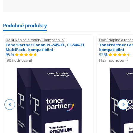
Podobné produkty
Další Náplně a tonery - kompatibilní
Další Náplně a toner
TonerPartner Canon PG-545-XL, CL-546-XL
TonerPartner Can
MultiPack - kompatibilní
kompatibilní
95 %
92 %
(90 hodnocení)
(127 hodnocení)
Previous
Next