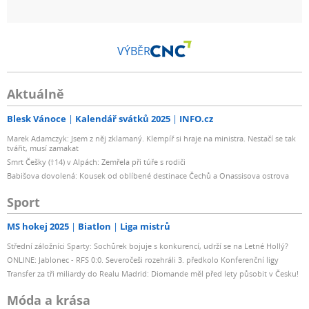
VÝBĚR
Aktuálně
Blesk Vánoce
Kalendář svátků 2025
INFO.cz
Marek Adamczyk: Jsem z něj zklamaný. Klempíř si hraje na ministra. Nestačí se tak
tvářit, musí zamakat
Smrt Češky (†14) v Alpách: Zemřela při túře s rodiči
Babišova dovolená: Kousek od oblíbené destinace Čechů a Onassisova ostrova
Sport
MS hokej 2025
Biatlon
Liga mistrů
Střední záložníci Sparty: Sochůrek bojuje s konkurencí, udrží se na Letné Hollý?
ONLINE: Jablonec - RFS 0:0. Severočeši rozehráli 3. předkolo Konferenční ligy
Transfer za tři miliardy do Realu Madrid: Diomande měl před lety působit v Česku!
Móda a krása