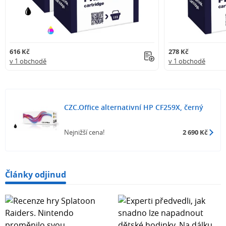
616 Kč
278 Kč
v 1 obchodě
v 1 obchodě
CZC.Office alternativní HP CF259X, černý
Nejnižší cena!
2 690 Kč
Články odjinud