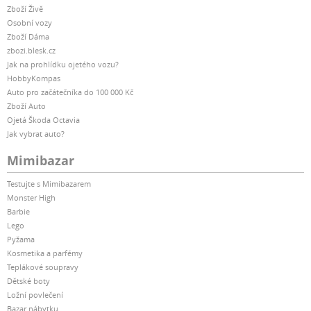
Zboží Živě
Osobní vozy
Zboží Dáma
zbozi.blesk.cz
Jak na prohlídku ojetého vozu?
HobbyKompas
Auto pro začátečníka do 100 000 Kč
Zboží Auto
Ojetá Škoda Octavia
Jak vybrat auto?
Mimibazar
Testujte s Mimibazarem
Monster High
Barbie
Lego
Pyžama
Kosmetika a parfémy
Teplákové soupravy
Dětské boty
Ložní povlečení
Bazar nábytku