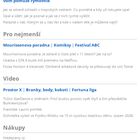
vším pomůže rýmovník
Jak se zdravě zchladit v tropických vedrech: Co pomáhá a kdy už riskujete úpal
Úpal a úžeh: Jak je poznat a jak se z nich rychle vyléčit
Parazité v nás: Kterým se u nás líbí a kde v našem těle je můžeme najít?
Pro nejmenší
Mourissonova poradna
Komiksy
Festival ABC
Mourrisonova poradna: Je zdravé si čistit pleť v 11 letech? Jak na to?
Ukázka z GTA 6 bude mít premiéru na Netflixu
Forza Horizon 6 (recenze): Oblíbené arkádové závody se přesouvají do ulic Tokia!
Video
Prostor X
Branky, body, kokoti
Fortuna liga
Tvůrci StarDance o změnách: Proč budou porotci opět čtyři a čím přesvědčila
Burkiewiczová?
František Laurin pohřeb
Ochmelka vylezl ve Frýdku-Místku na 15 m vysokou lezeckou stěnu. (srpen 2026)
Nákupy
hledejceny.cz