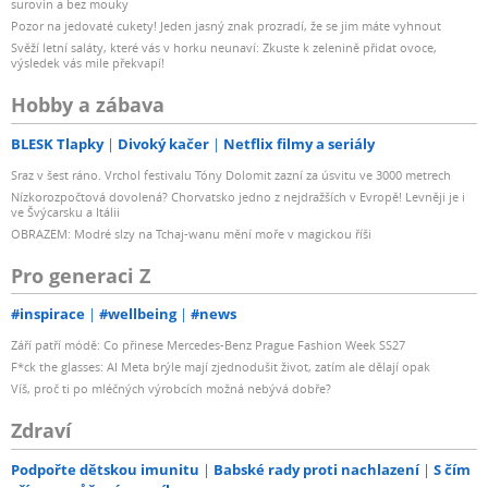
surovin a bez mouky
Pozor na jedovaté cukety! Jeden jasný znak prozradí, že se jim máte vyhnout
Svěží letní saláty, které vás v horku neunaví: Zkuste k zelenině přidat ovoce,
výsledek vás mile překvapí!
Hobby a zábava
BLESK Tlapky
Divoký kačer
Netflix filmy a seriály
Sraz v šest ráno. Vrchol festivalu Tóny Dolomit zazní za úsvitu ve 3000 metrech
Nízkorozpočtová dovolená? Chorvatsko jedno z nejdražších v Evropě! Levněji je i
ve Švýcarsku a Itálii
OBRAZEM: Modré slzy na Tchaj-wanu mění moře v magickou říši
Pro generaci Z
#inspirace
#wellbeing
#news
Září patří módě: Co přinese Mercedes-Benz Prague Fashion Week SS27
F*ck the glasses: AI Meta brýle mají zjednodušit život, zatím ale dělají opak
Víš, proč ti po mléčných výrobcích možná nebývá dobře?
Zdraví
Podpořte dětskou imunitu
Babské rady proti nachlazení
S čím