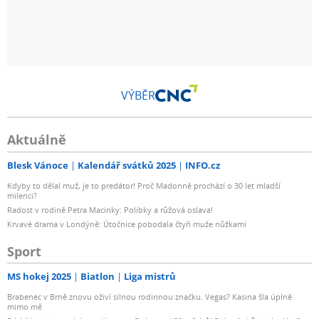
VÝBĚR
Aktuálně
Blesk Vánoce
Kalendář svátků 2025
INFO.cz
Kdyby to dělal muž, je to predátor! Proč Madonně prochází o 30 let mladší
milenci?
Radost v rodině Petra Macinky: Polibky a růžová oslava!
Krvavé drama v Londýně: Útočnice pobodala čtyři muže nůžkami
Sport
MS hokej 2025
Biatlon
Liga mistrů
Brabenec v Brně znovu oživí silnou rodinnou značku. Vegas? Kasina šla úplně
mimo mě