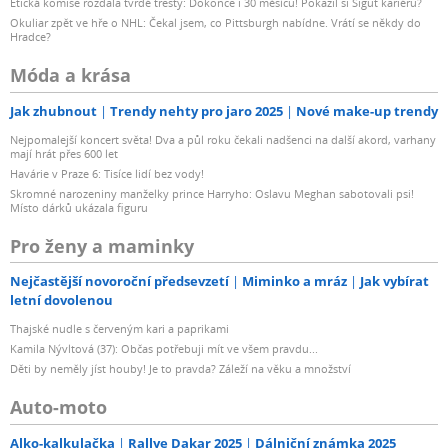
Etická komise rozdala tvrdé tresty: Dokonce i 30 měsíců! Pokazil si Šigut kariéru?
Okuliar zpět ve hře o NHL: Čekal jsem, co Pittsburgh nabídne. Vrátí se někdy do
Hradce?
Móda a krása
Jak zhubnout
Trendy nehty pro jaro 2025
Nové make-up trendy
Nejpomalejší koncert světa! Dva a půl roku čekali nadšenci na další akord, varhany
mají hrát přes 600 let
Havárie v Praze 6: Tisíce lidí bez vody!
Skromné narozeniny manželky prince Harryho: Oslavu Meghan sabotovali psi!
Místo dárků ukázala figuru
Pro ženy a maminky
Nejčastější novoroční předsevzetí
Miminko a mráz
Jak vybírat
letní dovolenou
Thajské nudle s červeným kari a paprikami
Kamila Nývltová (37): Občas potřebuji mít ve všem pravdu...
Děti by neměly jíst houby! Je to pravda? Záleží na věku a množství
Auto-moto
Alko-kalkulačka
Rallye Dakar 2025
Dálniční známka 2025