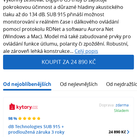
pokrokovou účinnost a důrazné hladiny akustického
tlaku až do 134 dB. SUB 915 přináší možnost
monitorování v reálném čase i dálkového ovládání
pomocí protokolu RDNet a softwaru Aurora Net
(Windows a Mac). Model má také zabudované prvky pro
ovládání funkce útlumu, polarity či zpoždění. Robustní,
ale zároveň lehká konstrukce...
Celý popis
KOUPIT ZA 24 890 KČ
Od nejoblíbenějších
Od nejlevnějších
Od nejdražší
Doprava:
zdarma
Skladem
98 %
dB Technologies SUB 915 +
prodloužená záruka 3 roky
24 890 Kč