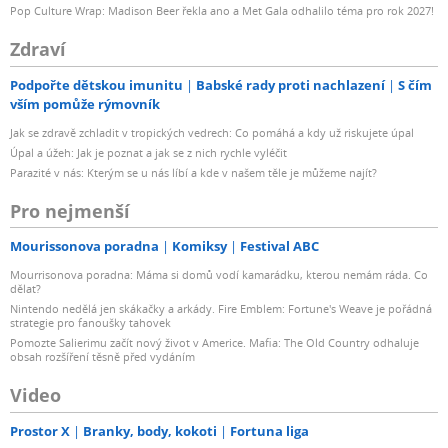
Pop Culture Wrap: Madison Beer řekla ano a Met Gala odhalilo téma pro rok 2027!
Zdraví
Podpořte dětskou imunitu
Babské rady proti nachlazení
S čím
vším pomůže rýmovník
Jak se zdravě zchladit v tropických vedrech: Co pomáhá a kdy už riskujete úpal
Úpal a úžeh: Jak je poznat a jak se z nich rychle vyléčit
Parazité v nás: Kterým se u nás líbí a kde v našem těle je můžeme najít?
Pro nejmenší
Mourissonova poradna
Komiksy
Festival ABC
Mourrisonova poradna: Máma si domů vodí kamarádku, kterou nemám ráda. Co
dělat?
Nintendo nedělá jen skákačky a arkády. Fire Emblem: Fortune's Weave je pořádná
strategie pro fanoušky tahovek
Pomozte Salierimu začít nový život v Americe. Mafia: The Old Country odhaluje
obsah rozšíření těsně před vydáním
Video
Prostor X
Branky, body, kokoti
Fortuna liga