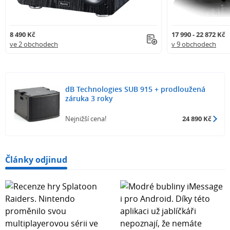
8 490 Kč
17 990 - 22 872 Kč
ve 2 obchodech
v 9 obchodech
dB Technologies SUB 915 + prodloužená
záruka 3 roky
Nejnižší cena!
24 890 Kč
Články odjinud