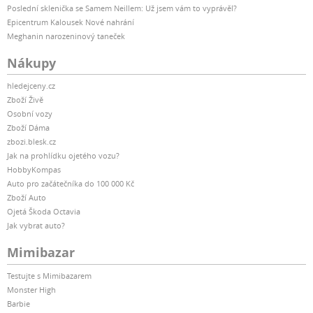
Poslední sklenička se Samem Neillem: Už jsem vám to vyprávěl?
Epicentrum Kalousek Nové nahrání
Meghanin narozeninový taneček
Nákupy
hledejceny.cz
Zboží Živě
Osobní vozy
Zboží Dáma
zbozi.blesk.cz
Jak na prohlídku ojetého vozu?
HobbyKompas
Auto pro začátečníka do 100 000 Kč
Zboží Auto
Ojetá Škoda Octavia
Jak vybrat auto?
Mimibazar
Testujte s Mimibazarem
Monster High
Barbie