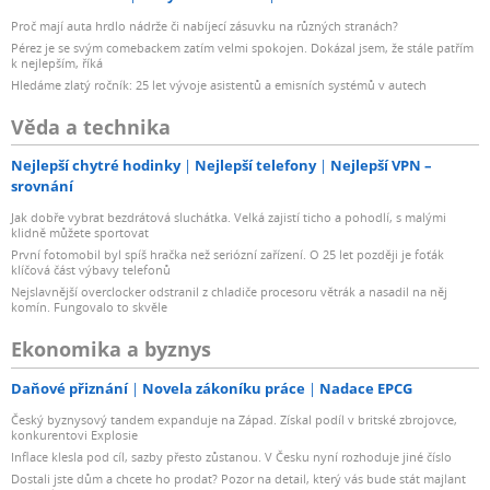
Proč mají auta hrdlo nádrže či nabíjecí zásuvku na různých stranách?
Pérez je se svým comebackem zatím velmi spokojen. Dokázal jsem, že stále patřím
k nejlepším, říká
Hledáme zlatý ročník: 25 let vývoje asistentů a emisních systémů v autech
Věda a technika
Nejlepší chytré hodinky
Nejlepší telefony
Nejlepší VPN –
srovnání
Jak dobře vybrat bezdrátová sluchátka. Velká zajistí ticho a pohodlí, s malými
klidně můžete sportovat
První fotomobil byl spíš hračka než seriózní zařízení. O 25 let později je foťák
klíčová část výbavy telefonů
Nejslavnější overclocker odstranil z chladiče procesoru větrák a nasadil na něj
komín. Fungovalo to skvěle
Ekonomika a byznys
Daňové přiznání
Novela zákoníku práce
Nadace EPCG
Český byznysový tandem expanduje na Západ. Získal podíl v britské zbrojovce,
konkurentovi Explosie
Inflace klesla pod cíl, sazby přesto zůstanou. V Česku nyní rozhoduje jiné číslo
Dostali jste dům a chcete ho prodat? Pozor na detail, který vás bude stát majlant