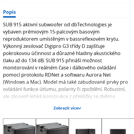
Popis
SUB 915 aktivní subwoofer od dbTechnologies je
vybaven prémiovým 15-palcovým basovým
reproduktorem umístěným v bassreflexovém krytu.
Výkonný zesilovač Digipro G3 třídy D zajišťuje
pokrokovou účinnost a důrazné hladiny akustického
tlaku až do 134 dB. SUB 915 přináší možnost
monitorování v reálném čase i dálkového ovládání
pomocí protokolu RDNet a softwaru Aurora Net
(Windows a Mac). Model má také zabudované prvky pro
ovládání funkce útlumu, polarity či zpoždění. Robustní,
ale zároveň lehká konstrukce z překližky se dvěma
zabudovanými rukojeťmi a kolečky výrazně usnadňuje
Zobrazit více
přepravu. Výhodou je možnost vertikálního i
horizontálního umístění subwooferu.