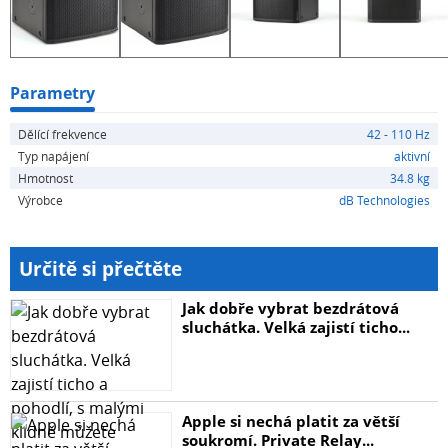
Parametry
Dělící frekvence
42 - 110 Hz
Typ napájení
aktivní
Hmotnost
34.8 kg
Výrobce
dB Technologies
Určitě si přečtěte
Jak dobře vybrat bezdrátová
sluchátka. Velká zajistí ticho...
Apple si nechá platit za větší
soukromí. Private Relay...