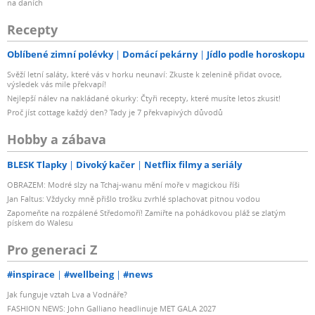
na daních
Recepty
Oblíbené zimní polévky
Domácí pekárny
Jídlo podle horoskopu
Svěží letní saláty, které vás v horku neunaví: Zkuste k zelenině přidat ovoce,
výsledek vás mile překvapí!
Nejlepší nálev na nakládané okurky: Čtyři recepty, které musíte letos zkusit!
Proč jíst cottage každý den? Tady je 7 překvapivých důvodů
Hobby a zábava
BLESK Tlapky
Divoký kačer
Netflix filmy a seriály
OBRAZEM: Modré slzy na Tchaj-wanu mění moře v magickou říši
Jan Faltus: Vždycky mně přišlo trošku zvrhlé splachovat pitnou vodou
Zapomeňte na rozpálené Středomoří! Zamiřte na pohádkovou pláž se zlatým
pískem do Walesu
Pro generaci Z
#inspirace
#wellbeing
#news
Jak funguje vztah Lva a Vodnáře?
FASHION NEWS: John Galliano headlinuje MET GALA 2027