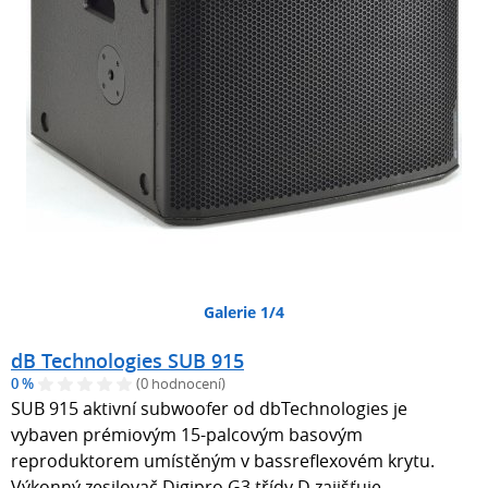
Galerie 1/4
dB Technologies SUB 915
0 %
(0 hodnocení)
SUB 915 aktivní subwoofer od dbTechnologies je
vybaven prémiovým 15-palcovým basovým
reproduktorem umístěným v bassreflexovém krytu.
Výkonný zesilovač Digipro G3 třídy D zajišťuje