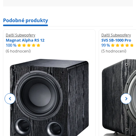
Podobné produkty
Další Subwoofery
Další Subwoofery
Magnat Alpha RS 12
SVS SB-1000 Pro
100 %
99 %
(6 hodnocení)
(5 hodnocení)
Previous
Next