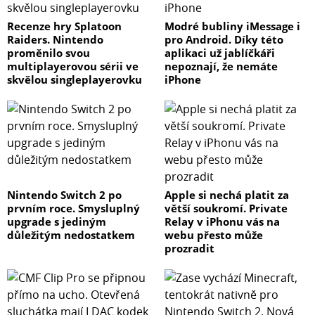
Recenze hry Splatoon
Modré bubliny iMessage i
Raiders. Nintendo
pro Android. Díky této
proměnilo svou
aplikaci už jablíčkáři
multiplayerovou sérii ve
nepoznají, že nemáte
skvělou singleplayerovku
iPhone
Nintendo Switch 2 po
Apple si nechá platit za
prvním roce. Smysluplný
větší soukromí. Private
upgrade s jediným
Relay v iPhonu vás na
důležitým nedostatkem
webu přesto může
prozradit