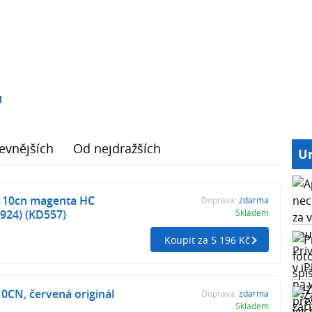
1
evnějších
Od nejdražších
Ur
110cn magenta HC
Doprava:
zdarma
924) (KD557)
Skladem
Koupit za 5 196 Kč
10CN, červená originál
Doprava:
zdarma
Skladem