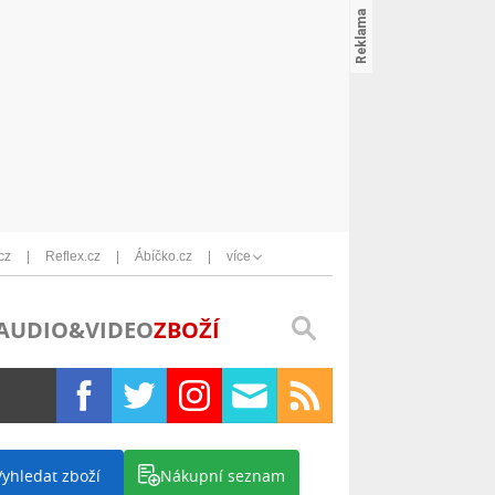
cz
Reflex.cz
Ábíčko.cz
více
AUDIO&VIDEO
ZBOŽÍ
Vyhledat zboží
Nákupní seznam