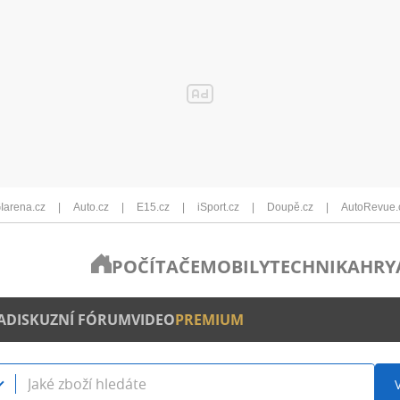
Iarena.cz
Auto.cz
E15.cz
iSport.cz
Doupě.cz
AutoRevue.
POČÍTAČE
MOBILY
TECHNIKA
HRY
A
DISKUZNÍ FÓRUM
VIDEO
PREMIUM