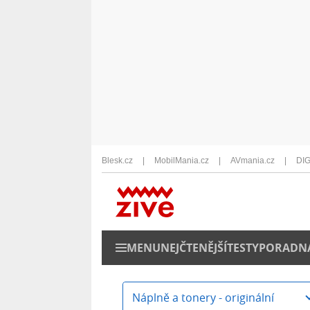
Blesk.cz
MobilMania.cz
AVmania.cz
DIG
MENU
NEJČTENĚJŠÍ
TESTY
PORADN
Náplně a tonery - originální