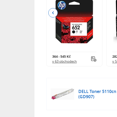
Previous
 732 Kč
364 - 545 Kč
282
 obchodech
v 63 obchodech
v 
DELL Toner 5110cn
(GD907)