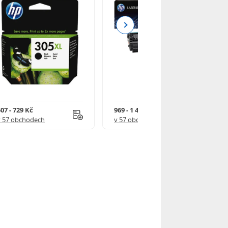
Next
07 - 729 Kč
969 - 1 490 Kč
v 57 obchodech
v 57 obchodech