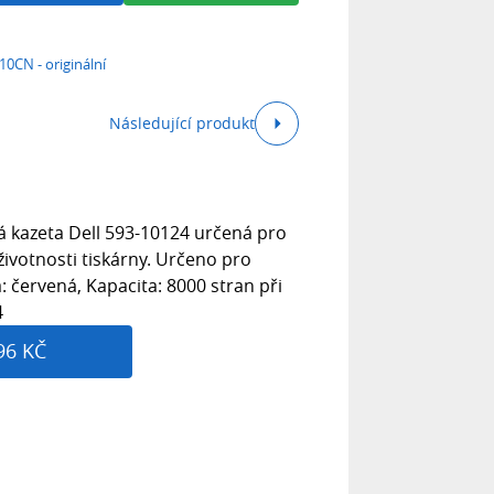
10CN - originální
Následující produkt
á kazeta Dell 593-10124 určená pro
 životnosti tiskárny. Určeno pro
a: červená, Kapacita: 8000 stran při
4
96 KČ