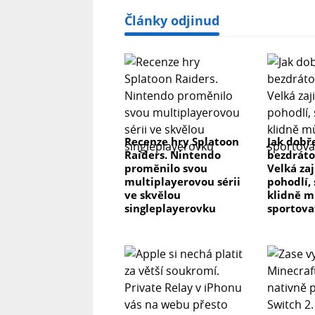
Články odjinud
Recenze hry Splatoon
Jak dobř
Raiders. Nintendo
bezdráto
proměnilo svou
Velká zaj
multiplayerovou sérii
pohodlí,
ve skvělou
klidně m
singleplayerovku
sportova