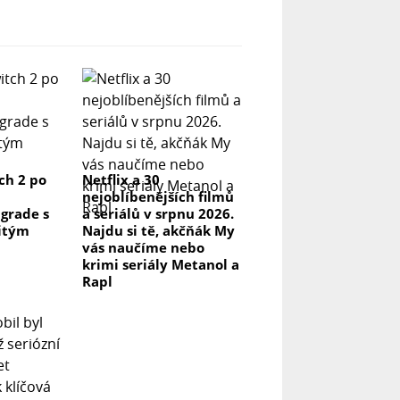
ch 2 po
Netflix a 30
nejoblíbenějších filmů
grade s
a seriálů v srpnu 2026.
itým
Najdu si tě, akčňák My
vás naučíme nebo
krimi seriály Metanol a
Rapl