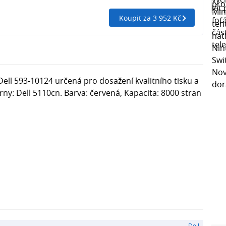
Koupit za 3 952 Kč
Dell 593-10124 určená pro dosažení kvalitního tisku a
árny: Dell 5110cn. Barva: červená, Kapacita: 8000 stran
Dell