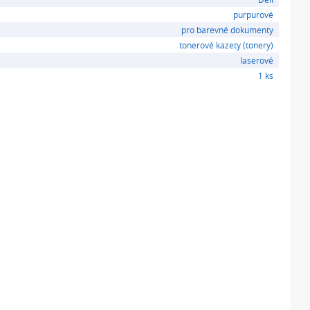
purpurové
pro barevné dokumenty
tonerové kazety (tonery)
laserové
1 ks