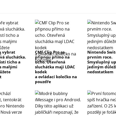
e vybrat
CMF Clip Pro se
Nintendo Swit
vá sluchátka.
připnou přímo na
prvním roce.
istí ticho a
ucho. Otevřená
Smysluplný up
 s malými
sluchátka mají LDAC
jediným důlež
ůžete
kodek
nedostatkem
t
a ovládací kolečko na
pouzdře