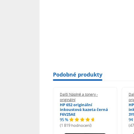
Podobné produkty
 Náplně a tonery -
Další Náplně a tonery -
Dal
nální
originální
ori
n 5438C001 -
HP 652 originální
HP
inální
inkoustová kazeta černá
in
F6V25AE
3Y
95 %
94
hodnocení)
(1 819 hodnocení)
(4