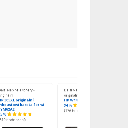
alší Náplně a tonery -
Další Náplně a tonery -
riginální
originální
HP 305XL originální
HP W1420A - originální
inkoustová kazeta černá
94 %
3YM62AE
(176 hodnocení)
95 %
(319 hodnocení)