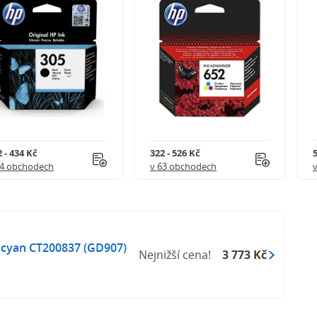
 - 434 Kč
322 - 526 Kč
5
54 obchodech
v 63 obchodech
 cyan CT200837 (GD907)
Nejnižší cena!
3 773 Kč