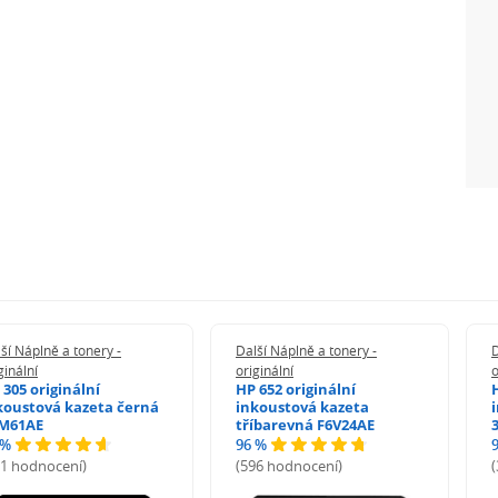
ší Náplně a tonery -
Další Náplně a tonery -
D
ginální
originální
o
 305 originální
HP 652 originální
koustová kazeta černá
inkoustová kazeta
M61AE
tříbarevná F6V24AE
 %
96 %
71 hodnocení)
(596 hodnocení)