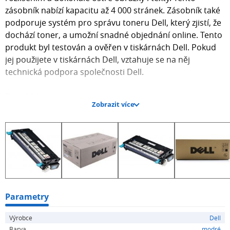
zásobník nabízí kapacitu až 4 000 stránek. Zásobník také
podporuje systém pro správu toneru Dell, který zjistí, že
dochází toner, a umožní snadné objednání online. Tento
produkt byl testován a ověřen v tiskárnách Dell. Pokud
jej použijete v tiskárnách Dell, vztahuje se na něj
technická podpora společnosti Dell.
Poznámka
Zobrazit více
Hodnoty výtěžnosti černého a barevného toneru na
základě zkoušek provedených v souladu se specifikací
ISO/IEC 19798 (pokrytí 5%). Hodnoty výtěžnosti se
mohou lišit v závislosti na způsobu používání a
podmínkách prostředí.
Kompatibilita
Dell 3110cn
Parametry
Dell 3115cn
Výrobce
Dell
Barva
modré