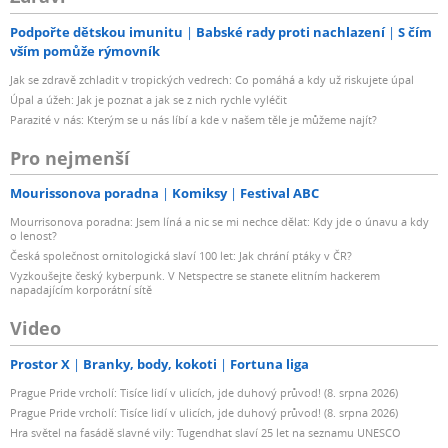
Podpořte dětskou imunitu
Babské rady proti nachlazení
S čím
vším pomůže rýmovník
Jak se zdravě zchladit v tropických vedrech: Co pomáhá a kdy už riskujete úpal
Úpal a úžeh: Jak je poznat a jak se z nich rychle vyléčit
Parazité v nás: Kterým se u nás líbí a kde v našem těle je můžeme najít?
Pro nejmenší
Mourissonova poradna
Komiksy
Festival ABC
Mourrisonova poradna: Jsem líná a nic se mi nechce dělat: Kdy jde o únavu a kdy
o lenost?
Česká společnost ornitologická slaví 100 let: Jak chrání ptáky v ČR?
Vyzkoušejte český kyberpunk. V Netspectre se stanete elitním hackerem
napadajícím korporátní sítě
Video
Prostor X
Branky, body, kokoti
Fortuna liga
Prague Pride vrcholí: Tisíce lidí v ulicích, jde duhový průvod! (8. srpna 2026)
Prague Pride vrcholí: Tisíce lidí v ulicích, jde duhový průvod! (8. srpna 2026)
Hra světel na fasádě slavné vily: Tugendhat slaví 25 let na seznamu UNESCO