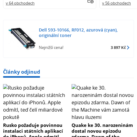
v 64 obchodech
v 56 obchodech
Dell 593-10166, RF012, azurová (cyan),
originální toner
Nejnižší cena!
3 897 Kč
Články odjinud
Rusko požaduje povinnou
Quake ke 30. narozeninám
instalaci státních aplikací
dostal novou epizodu
do iPhonů. Apple odmítl,
zdarma. Dawn of the