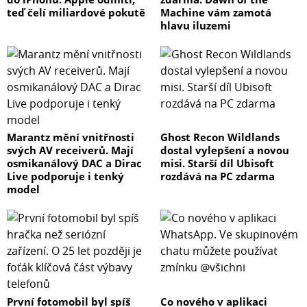
teď čelí miliardové pokutě
Machine vám zamotá
hlavu iluzemi
Marantz mění vnitřnosti
Ghost Recon Wildlands
svých AV receiverů. Mají
dostal vylepšení a novou
osmikanálový DAC a Dirac
misi. Starší díl Ubisoft
Live podporuje i tenký
rozdává na PC zdarma
model
První fotomobil byl spíš
Co nového v aplikaci