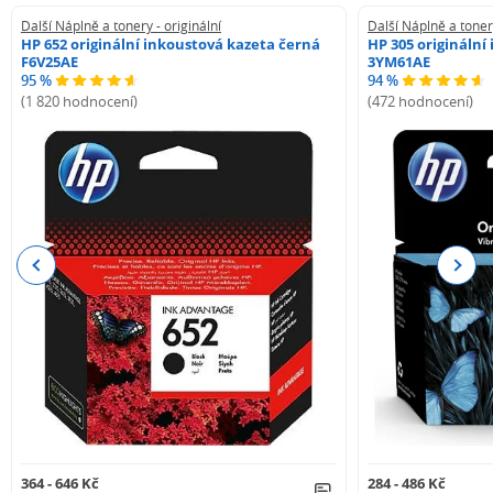
Další Náplně a tonery - originální
Další Náplně a tonery
HP 652 originální inkoustová kazeta černá
HP 305 originální
F6V25AE
3YM61AE
95 %
94 %
(1 820 hodnocení)
(472 hodnocení)
Previous
Next
364 - 646 Kč
284 - 486 Kč