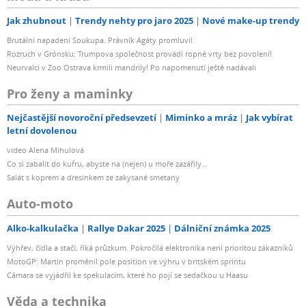
Jak zhubnout
Trendy nehty pro jaro 2025
Nové make-up trendy
Brutální napadení Soukupa. Právník Agáty promluvil
Rozruch v Grónsku: Trumpova společnost provádí ropné vrty bez povolení!
Neurvalci v Zoo Ostrava krmili mandrily! Po napomenutí ještě nadávali
Pro ženy a maminky
Nejčastější novoroční předsevzetí
Miminko a mráz
Jak vybírat
letní dovolenou
video Alena Mihulová
Co si zabalit do kufru, abyste na (nejen) u moře zazářily...
Salát s koprem a dresinkem ze zakysané smetany
Auto-moto
Alko-kalkulačka
Rallye Dakar 2025
Dálniční známka 2025
Výhřev, čidla a stačí, říká průzkum. Pokročilá elektronika není prioritou zákazníků
MotoGP: Martin proměnil pole position ve výhru v britském sprintu
Câmara se vyjádřil ke spekulacím, které ho pojí se sedačkou u Haasu
Věda a technika