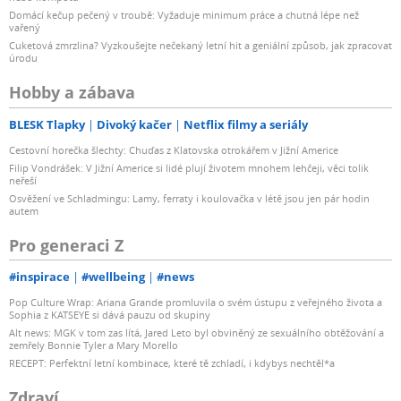
Domácí kečup pečený v troubě: Vyžaduje minimum práce a chutná lépe než
vařený
Cuketová zmrzlina? Vyzkoušejte nečekaný letní hit a geniální způsob, jak zpracovat
úrodu
Hobby a zábava
BLESK Tlapky
Divoký kačer
Netflix filmy a seriály
Cestovní horečka šlechty: Chuďas z Klatovska otrokářem v Jižní Americe
Filip Vondrášek: V Jižní Americe si lidé plují životem mnohem lehčeji, věci tolik
neřeší
Osvěžení ve Schladmingu: Lamy, ferraty i koulovačka v létě jsou jen pár hodin
autem
Pro generaci Z
#inspirace
#wellbeing
#news
Pop Culture Wrap: Ariana Grande promluvila o svém ústupu z veřejného života a
Sophia z KATSEYE si dává pauzu od skupiny
Alt news: MGK v tom zas lítá, Jared Leto byl obviněný ze sexuálního obtěžování a
zemřely Bonnie Tyler a Mary Morello
RECEPT: Perfektní letní kombinace, které tě zchladí, i kdybys nechtěl*a
Zdraví