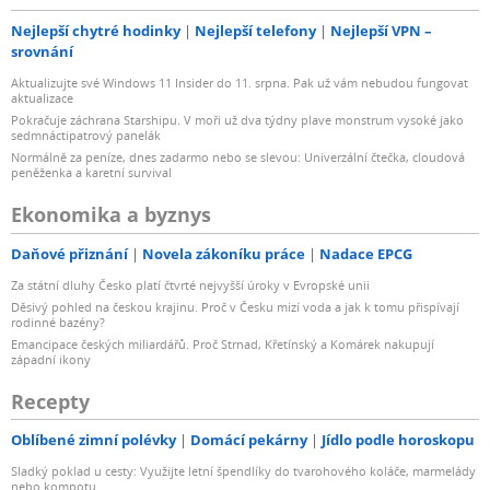
Nejlepší chytré hodinky
Nejlepší telefony
Nejlepší VPN –
srovnání
Aktualizujte své Windows 11 Insider do 11. srpna. Pak už vám nebudou fungovat
aktualizace
Pokračuje záchrana Starshipu. V moři už dva týdny plave monstrum vysoké jako
sedmnáctipatrový panelák
Normálně za peníze, dnes zadarmo nebo se slevou: Univerzální čtečka, cloudová
peněženka a karetní survival
Ekonomika a byznys
Daňové přiznání
Novela zákoníku práce
Nadace EPCG
Za státní dluhy Česko platí čtvrté nejvyšší úroky v Evropské unii
Děsivý pohled na českou krajinu. Proč v Česku mizí voda a jak k tomu přispívají
rodinné bazény?
Emancipace českých miliardářů. Proč Strnad, Křetínský a Komárek nakupují
západní ikony
Recepty
Oblíbené zimní polévky
Domácí pekárny
Jídlo podle horoskopu
Sladký poklad u cesty: Využijte letní špendlíky do tvarohového koláče, marmelády
nebo kompotu