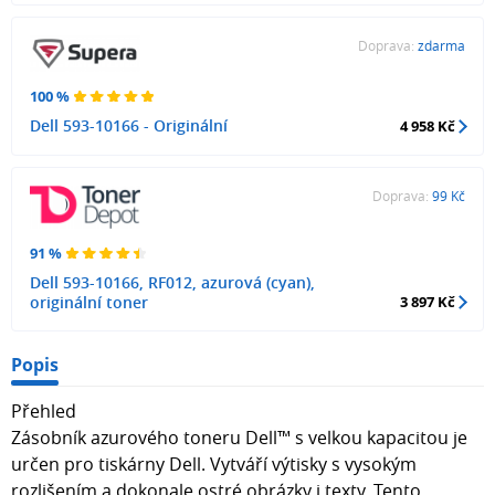
Doprava:
zdarma
100 %
Dell 593-10166 - Originální
4 958 Kč
Doprava:
99 Kč
91 %
Dell 593-10166, RF012, azurová (cyan),
originální toner
3 897 Kč
Popis
Přehled
Zásobník azurového toneru Dell™ s velkou kapacitou je
určen pro tiskárny Dell. Vytváří výtisky s vysokým
rozlišením a dokonale ostré obrázky i texty. Tento