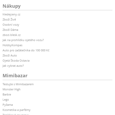
Nákupy
hledejceny.cz
Zboží Živě
Osobní vozy
Zboží Dáma
zbozi.blesk.cz
Jak na prohlídku ojetého vozu?
HobbyKompas
Auto pro začátečníka do 100 000 Kč
Zboží Auto
Ojetá Škoda Octavia
Jak vybrat auto?
Mimibazar
Testujte s Mimibazarem
Monster High
Barbie
Lego
Pyžama
Kosmetika a parfémy
Teplákové soupravy