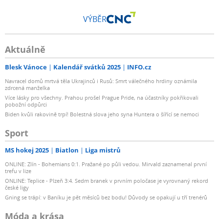
VÝBĚR
Aktuálně
Blesk Vánoce
Kalendář svátků 2025
INFO.cz
Navracel domů mrtvá těla Ukrajinců i Rusů: Smrt válečného hrdiny oznámila
zdrcená manželka
Více lásky pro všechny. Prahou prošel Prague Pride, na účastníky pokřikovali
pobožní odpůrci
Biden kvůli rakovině trpí! Bolestná slova jeho syna Huntera o šířící se nemoci
Sport
MS hokej 2025
Biatlon
Liga mistrů
ONLINE: Zlín - Bohemians 0:1. Pražané po půli vedou. Mirvald zaznamenal první
trefu v lize
ONLINE: Teplice - Plzeň 3:4. Sedm branek v prvním poločase je vyrovnaný rekord
české ligy
Gning se trápí: v Baníku je pět měsíců bez bodu! Důvody se opakují u tří trenérů
Móda a krása