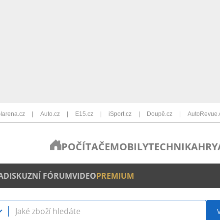
Iarena.cz
Auto.cz
E15.cz
iSport.cz
Doupě.cz
AutoRevue.
POČÍTAČE
MOBILY
TECHNIKA
HRY
A
DISKUZNÍ FÓRUM
VIDEO
PREMIUM