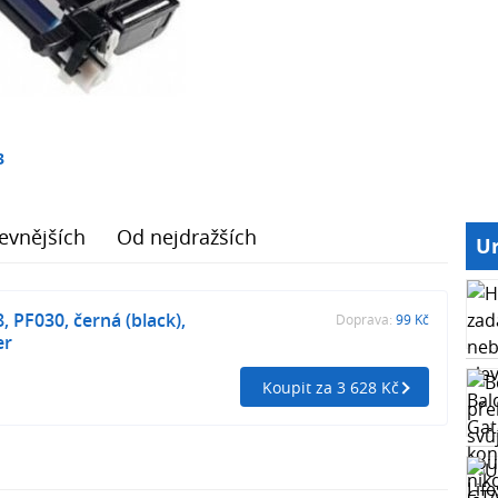
3
evnějších
Od nejdražších
Ur
, PF030, černá (black),
Doprava:
99 Kč
er
Koupit za 3 628 Kč