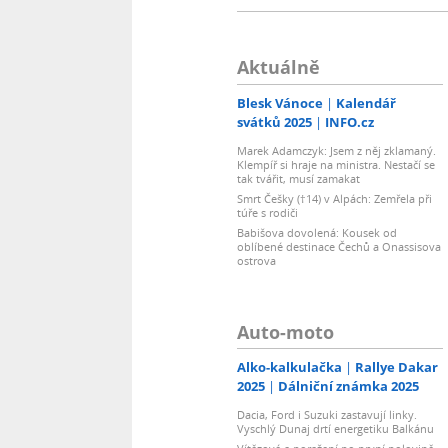
Aktuálně
Blesk Vánoce
Kalendář
svátků 2025
INFO.cz
Marek Adamczyk: Jsem z něj zklamaný.
Klempíř si hraje na ministra. Nestačí se
tak tvářit, musí zamakat
Smrt Češky (†14) v Alpách: Zemřela při
túře s rodiči
Babišova dovolená: Kousek od
oblíbené destinace Čechů a Onassisova
ostrova
Auto-moto
Alko-kalkulačka
Rallye Dakar
2025
Dálniční známka 2025
Dacia, Ford i Suzuki zastavují linky.
Vyschlý Dunaj drtí energetiku Balkánu