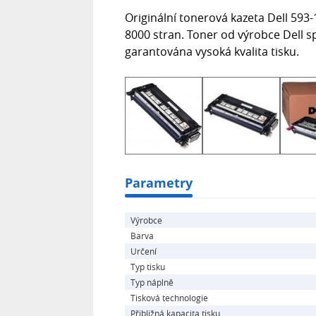
Originální tonerová kazeta Dell 593-
8000 stran. Toner od výrobce Dell s
garantována vysoká kvalita tisku.
Parametry
Výrobce
Barva
Určení
Typ tisku
Typ náplně
Tisková technologie
Přibližná kapacita tisku