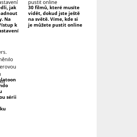
dli, jak
30 filmů, které musíte
padnout
vidět, dokud jste ještě
y. Na
na světě. Víme, kde si
řístup k
je můžete pustit online
astavení
platoon
endo
u
u sérii
vku