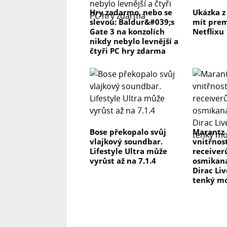
Hry zadarmo, nebo se
Ukázka z
slevou: Baldur&#039;s
mít prem
Gate 3 na konzolích
Netflixu
nikdy nebylo levnější a
čtyři PC hry zdarma
Bose překopalo svůj
Marantz
vlajkový soundbar.
vnitřnos
Lifestyle Ultra může
receiver
vyrůst až na 7.1.4
osmikaná
Dirac Li
tenký m