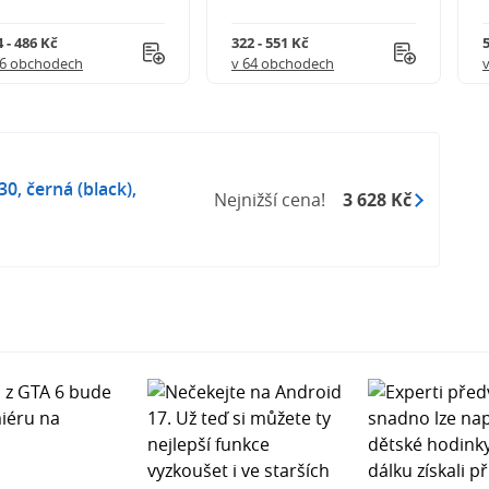
 - 486 Kč
322 - 551 Kč
5
56 obchodech
v 64 obchodech
0, černá (black),
Nejnižší cena!
3 628 Kč