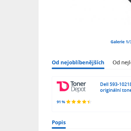
Galerie 1/
Od nejoblíbenějších
Od nejl
Dell 593-10218
originální ton
91 %
Popis