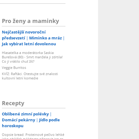
Pro ženy a maminky
Nejčastější novoroční
předsevzetí
Miminko a mráz
Jak vybírat letní dovolenou
Hlasatelka a moderátorka Saskia
Burešová (80) - Smrt manžela ji zdrtila!
Co jí vrátilo chuť žít?
Veggie Burritos
KVÍZ: Rafťáci. Otestujte své znalosti
kultovní letní komedie
Recepty
Oblíbené zimní polévky
Domácí pekárny
Jídlo podle
horoskopu
Oopsie bread: Proteinové pečivo lehké
jako obláček zvládnete připravit jen ze