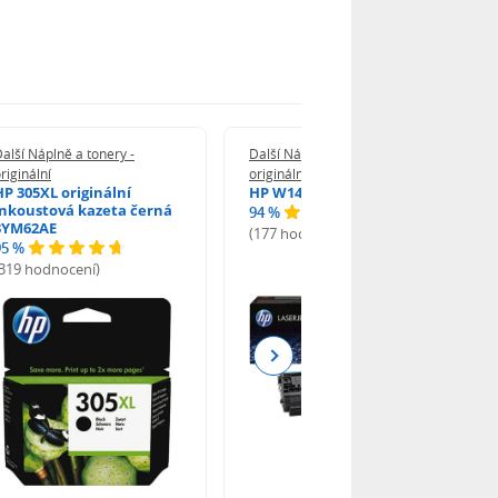
alší Náplně a tonery -
Další Náplně a tonery -
riginální
originální
HP 305XL originální
HP W1420A - originální
inkoustová kazeta černá
94 %
3YM62AE
(177 hodnocení)
95 %
(319 hodnocení)
Next