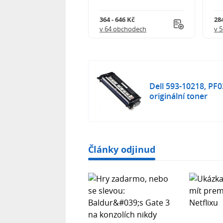
 901 Kč
364 - 646 Kč
284
 obchodech
v 64 obchodech
v 
Dell 593-10218, PF03
originální toner
Články odjinud