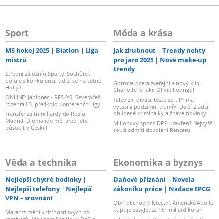
Sport
Móda a krása
MS hokej 2025
Biatlon
Liga
Jak zhubnout
Trendy nehty
mistrů
pro jaro 2025
Nové make-up
trendy
Střední záložníci Sparty: Sochůrek
bojuje s konkurencí, udrží se na Letné
Gottova dcera zveřejnila nový klip:
Hollý?
Charlotte je jako Olivie Rodrigo!
ONLINE: Jablonec - RFS 0:0. Severočeši
Televizní diváci, těšte se... Prima
rozehráli 3. předkolo Konferenční ligy
vytasila podzimní trumfy! Další Zrádci,
oblíbené kriminálky a žhavé novinky...
Transfer za tři miliardy do Realu
Madrid: Diomande měl před lety
Milionový spor s DPP uzavřen? Nejvyšší
působit v Česku!
soud odmítl dovolání Rencaru
Věda a technika
Ekonomika a byznys
Nejlepší chytré hodinky
Daňové přiznání
Novela
Nejlepší telefony
Nejlepší
zákoníku práce
Nadace EPCG
VPN – srovnání
Obří obchod v letectví. Americké Apollo
kupuje easyJet za 161 miliard korun
Marantz mění vnitřnosti svých AV
receiverů. Mají osmikanálový DAC a