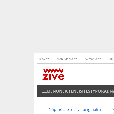
Blesk.cz
MobilMania.cz
AVmania.cz
DIG
MENU
NEJČTENĚJŠÍ
TESTY
PORADN
Náplně a tonery - originální