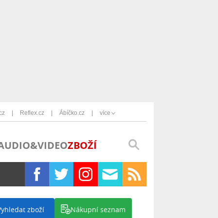
cz
Reflex.cz
Ábíčko.cz
více
AUDIO&VIDEO
ZBOŽÍ
Vyhledat zboží
Nákupní seznam