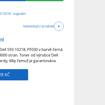
3-10218 - originální
Následující produkt
lní
 Dell 593-10218, PF030 v barvě černá
 8000 stran. Toner od výrobce Dell
ardy, díky čemuž je garantována
28 KČ