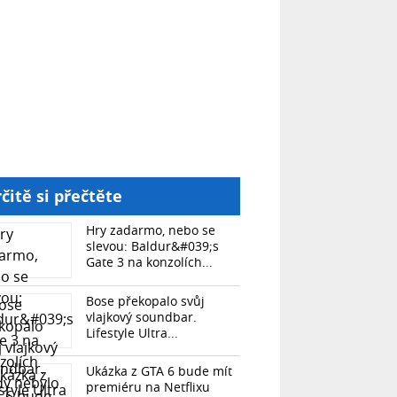
čitě si přečtěte
Hry zadarmo, nebo se
slevou: Baldur&#039;s
Gate 3 na konzolích...
Bose překopalo svůj
vlajkový soundbar.
Lifestyle Ultra...
Ukázka z GTA 6 bude mít
premiéru na Netflixu