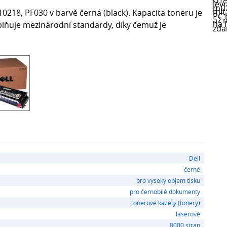
10218, PF030 v barvě černá (black). Kapacita toneru je
plňuje mezinárodní standardy, díky čemuž je
Dell
černé
pro vysoký objem tisku
pro černobílé dokumenty
tonerové kazety (tonery)
laserové
8000 stran