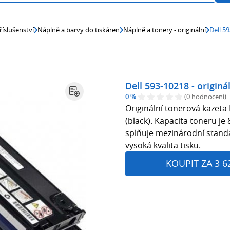
říslušenství
Náplně a barvy do tiskáren
Náplně a tonery - originální
Dell 59
Dell 593-10218 - originá
0 %
(0 hodnocení)
Originální tonerová kazeta
(black). Kapacita toneru je
splňuje mezinárodní stand
vysoká kvalita tisku.
KOUPIT ZA 3 6