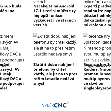
 GTA 6 bude
Nečekejte na Android
Experti předve
iéru na
17. Už teď si můžete ty
snadno lze na
nejlepší funkce
dětské hodink
vyzkoušet i ve starších
dálku získali p
verzích
mikrofonu a n
 mění
Zkrátit dobu nabíjení
Recenze hry S
ti svých AV
telefonu by chtěl
Raiders. Nint
ů. Mají
každý, ale jít na to přes
proměnilo svo
lový DAC a
režim Letadlo nedává
multiplayerovo
ve podporuje i
smysl
ve skvělou
odel
singleplayero
VÝBĚR