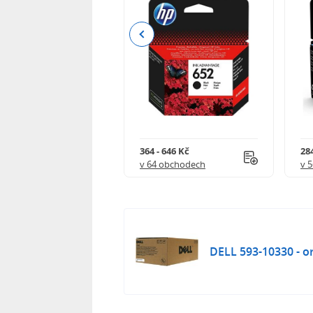
Previous
 901 Kč
364 - 646 Kč
284
 obchodech
v 64 obchodech
v 
DELL 593-10330 - or