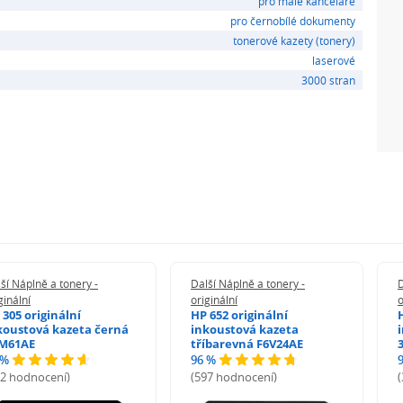
pro malé kanceláře
pro černobílé dokumenty
tonerové kazety (tonery)
laserové
3000 stran
ší Náplně a tonery -
Další Náplně a tonery -
D
ginální
originální
o
 305 originální
HP 652 originální
koustová kazeta černá
inkoustová kazeta
M61AE
tříbarevná F6V24AE
 %
96 %
72 hodnocení)
(597 hodnocení)