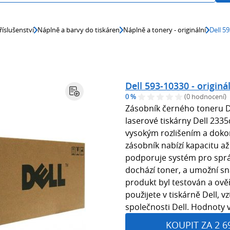
říslušenství
Náplně a barvy do tiskáren
Náplně a tonery - originální
Dell 59
Dell 593-10330 - originá
0 %
(0 hodnocení)
Zásobník černého toneru De
laserové tiskárny Dell 2335
vysokým rozlišením a dokon
zásobník nabízí kapacitu až
podporuje systém pro správu
dochází toner, a umožní sn
produkt byl testován a ověř
použijete v tiskárně Dell, 
společnosti Dell. Hodnoty v
KOUPIT ZA 2 6