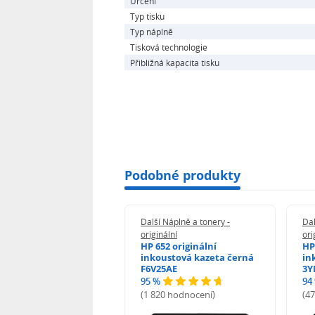
Určení
Typ tisku
Typ náplně
Tisková technologie
Přibližná kapacita tisku
Podobné produkty
 Náplně a tonery -
Další Náplně a tonery -
Dal
nální
originální
ori
her TNB023 -
HP 652 originální
HP
inální
inkoustová kazeta černá
in
F6V25AE
3Y
95 %
94
hodnocení)
(1 820 hodnocení)
(4