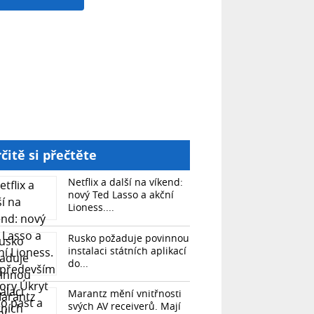
čitě si přečtěte
Netflix a další na víkend:
nový Ted Lasso a akční
Lioness....
Rusko požaduje povinnou
instalaci státních aplikací
do...
Marantz mění vnitřnosti
svých AV receiverů. Mají