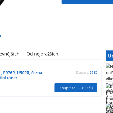
4
evnějších
Od nejdražších
Ur
1, P976R, U902R, černá
Doprava:
99 Kč
ální toner
Koupit za 5 619 Kč