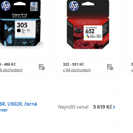
 - 486 Kč
322 - 551 Kč
5
56 obchodech
v 64 obchodech
76R, U902R, černá
Nejnižší cena!
5 619 Kč
oner