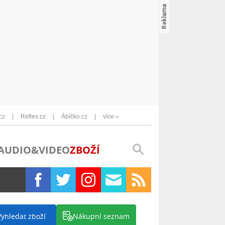
cz
Reflex.cz
Ábíčko.cz
více
AUDIO&VIDEO
ZBOŽÍ
Vyhledat zboží
Nákupní seznam