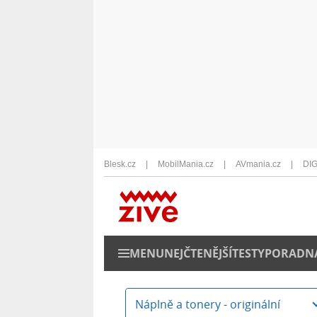
Blesk.cz
MobilMania.cz
AVmania.cz
DIG
MENU
NEJČTENĚJŠÍ
TESTY
PORADN
Náplně a tonery - originální