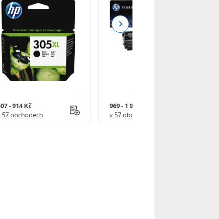
Next
07 - 914 Kč
969 - 1 918 Kč
v 57 obchodech
v 57 obchodech