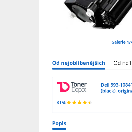
Galerie 1/
Od nejoblíbenějších
Od nejl
Dell 593-1084
(black), origin
91 %
Popis