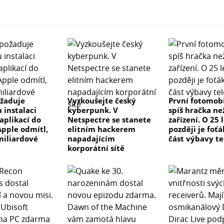
žaduje
Vyzkoušejte český
První fotomobi
 instalaci
kyberpunk. V
spíš hračka ne
aplikací do
Netspectre se stanete
zařízení. O 25 
Apple odmítl,
elitním hackerem
později je foťá
 miliardové
napadajícím
část výbavy t
korporátní sítě