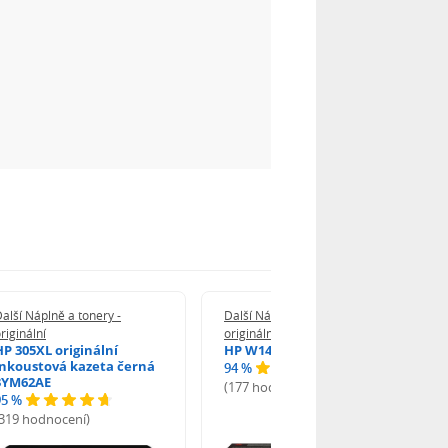
alší Náplně a tonery -
Další Náplně a tonery -
riginální
originální
HP 305XL originální
HP W1420A - originální
inkoustová kazeta černá
94 %
3YM62AE
(177 hodnocení)
95 %
(319 hodnocení)