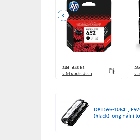
Previous
 901 Kč
364 - 646 Kč
284
 obchodech
v 64 obchodech
v 
Dell 593-10841, P9
(black), originální t