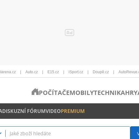
Iarena.cz
Auto.cz
E15.cz
iSport.cz
Doupě.cz
AutoRevue.
POČÍTAČE
MOBILY
TECHNIKA
HRY
A
DISKUZNÍ FÓRUM
VIDEO
PREMIUM