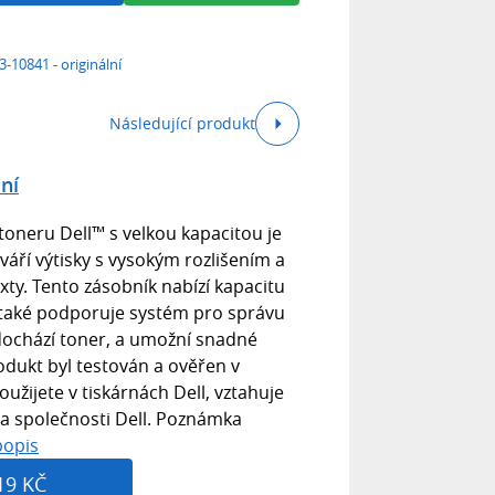
3-10841 - originální
Následující produkt
lní
oneru Dell™ s velkou kapacitou je
tváří výtisky s vysokým rozlišením a
xty. Tento zásobník nabízí kapacitu
 také podporuje systém pro správu
e dochází toner, a umožní snadné
odukt byl testován a ověřen v
oužijete v tiskárnách Dell, vztahuje
a společnosti Dell. Poznámka
popis
19 KČ