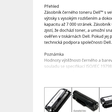
Přehled
Zásobník černého toneru Dell™ s velk
výtisky s vysokým rozlišením a dokon
kapacitu až 7 000 stránek. Zásobník
zjistí, že dochází toner, a umožní s
ověřen v tiskárnách Dell. Pokud jej p
technická podpora společnosti Dell.
Poznámka
Hodnoty výtěžnosti černého a bare
souladu se specifikací ISO/IEC 19798
závislosti na způsobu používání a 
Kompatibilita
Dell 3330dn