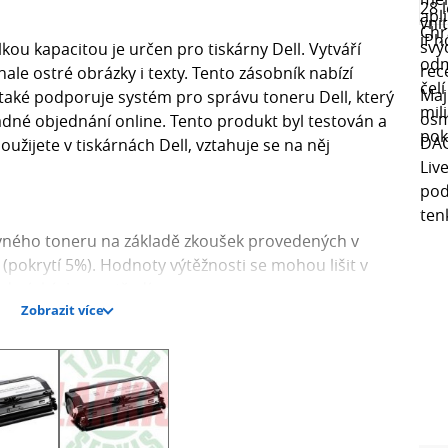
ou kapacitou je určen pro tiskárny Dell. Vytváří
ale ostré obrázky i texty. Tento zásobník nabízí
 také podporuje systém pro správu toneru Dell, který
nadné objednání online. Tento produkt byl testován a
oužijete v tiskárnách Dell, vztahuje se na něj
vného toneru na základě zkoušek provedených v
 (pokrytí 5%). Hodnoty výtěžnosti se mohou lišit v
podmínkách prostředí.
Zobrazit více