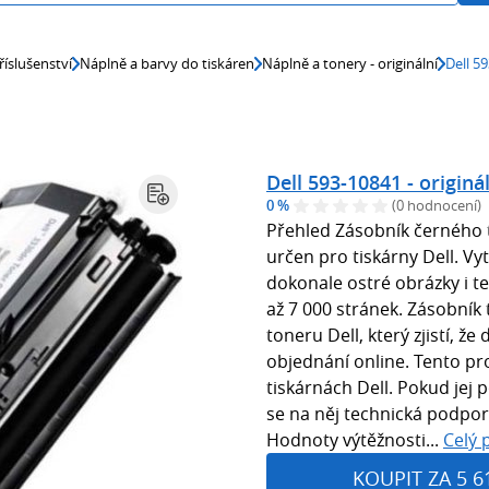
říslušenství
Náplně a barvy do tiskáren
Náplně a tonery - originální
Dell 59
Dell 593-10841 - originá
0 %
(0 hodnocení)
Přehled Zásobník černého t
určen pro tiskárny Dell. Vy
dokonale ostré obrázky i te
až 7 000 stránek. Zásobník
toneru Dell, který zjistí, ž
objednání online. Tento pr
tiskárnách Dell. Pokud jej p
se na něj technická podpor
Hodnoty výtěžnosti...
Celý 
KOUPIT ZA 5 6