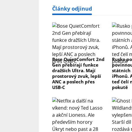
Články odjinud
Bose QuietComfort 2nd
Rusko po
Gen přebírají funkce
povinnou
dražších Ultra. Mají
státních 
prostorový zvuk, lepší
iPhonů. 
ANC a poslech přes
teď čelí
USB-C
pokutě