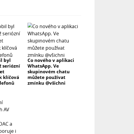
l byl
Co nového v aplikaci
ž seriózní
WhatsApp. Ve
let
skupinovém chatu
k klíčová
můžete používat
elefonů
zmínku @všichni