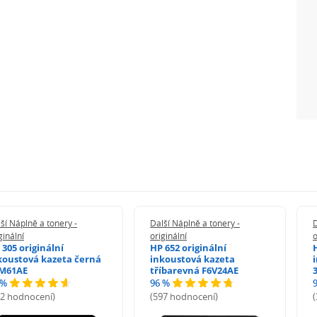
ší Náplně a tonery -
Další Náplně a tonery -
D
ginální
originální
o
 305 originální
HP 652 originální
koustová kazeta černá
inkoustová kazeta
M61AE
tříbarevná F6V24AE
 %
96 %
72 hodnocení)
(597 hodnocení)