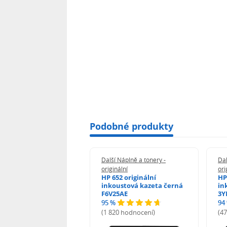
Podobné produkty
 Náplně a tonery -
Další Náplně a tonery -
Dal
nální
originální
ori
her TNB023 -
HP 652 originální
HP
inální
inkoustová kazeta černá
in
F6V25AE
3Y
95 %
94
hodnocení)
(1 820 hodnocení)
(4