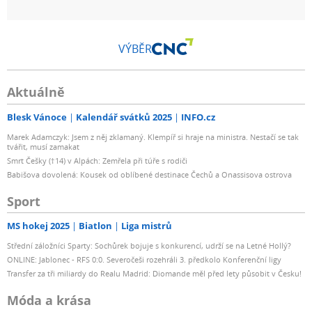
VÝBĚR
Aktuálně
Blesk Vánoce
Kalendář svátků 2025
INFO.cz
Marek Adamczyk: Jsem z něj zklamaný. Klempíř si hraje na ministra. Nestačí se tak
tvářit, musí zamakat
Smrt Češky (†14) v Alpách: Zemřela při túře s rodiči
Babišova dovolená: Kousek od oblíbené destinace Čechů a Onassisova ostrova
Sport
MS hokej 2025
Biatlon
Liga mistrů
Střední záložníci Sparty: Sochůrek bojuje s konkurencí, udrží se na Letné Hollý?
ONLINE: Jablonec - RFS 0:0. Severočeši rozehráli 3. předkolo Konferenční ligy
Transfer za tři miliardy do Realu Madrid: Diomande měl před lety působit v Česku!
Móda a krása