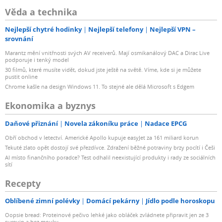
Věda a technika
Nejlepší chytré hodinky
Nejlepší telefony
Nejlepší VPN –
srovnání
Marantz mění vnitřnosti svých AV receiverů. Mají osmikanálový DAC a Dirac Live
podporuje i tenký model
30 filmů, které musíte vidět, dokud jste ještě na světě. Víme, kde si je můžete
pustit online
Chrome kašle na design Windows 11. To stejné ale dělá Microsoft s Edgem
Ekonomika a byznys
Daňové přiznání
Novela zákoníku práce
Nadace EPCG
Obří obchod v letectví. Americké Apollo kupuje easyJet za 161 miliard korun
Tekuté zlato opět dostojí své přezdívce. Zdražení běžné potraviny brzy pocítí i Češi
AI místo finančního poradce? Test odhalil neexistující produkty i rady ze sociálních
sítí
Recepty
Oblíbené zimní polévky
Domácí pekárny
Jídlo podle horoskopu
Oopsie bread: Proteinové pečivo lehké jako obláček zvládnete připravit jen ze 3
surovin a bez mouky