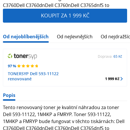
C3760Dell C3760dnDell C3760nDell C3765dnfS to
KOUPIT ZA 1 999 KČ
Od nejoblíbenějších
Od nejlevnějších
Od nejdražší
Doprava:
65 Kč
97 %
TONERSYP Dell 593-11122
renovované
1 999 Kč
Popis
Tento renovovaný toner je kvalitní náhradou za toner
Dell 593-11122, 1M4KP a FMRYP. Toner 593-11122,
1M4KP a FMRYP bude fungovat v těchto tiskárnách: Dell
C3760Dell C3760dnDell C3760nDell C3765dnfS to