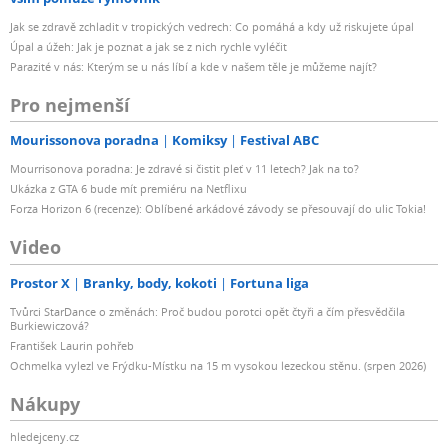
Jak se zdravě zchladit v tropických vedrech: Co pomáhá a kdy už riskujete úpal
Úpal a úžeh: Jak je poznat a jak se z nich rychle vyléčit
Parazité v nás: Kterým se u nás líbí a kde v našem těle je můžeme najít?
Pro nejmenší
Mourissonova poradna
Komiksy
Festival ABC
Mourrisonova poradna: Je zdravé si čistit pleť v 11 letech? Jak na to?
Ukázka z GTA 6 bude mít premiéru na Netflixu
Forza Horizon 6 (recenze): Oblíbené arkádové závody se přesouvají do ulic Tokia!
Video
Prostor X
Branky, body, kokoti
Fortuna liga
Tvůrci StarDance o změnách: Proč budou porotci opět čtyři a čím přesvědčila
Burkiewiczová?
František Laurin pohřeb
Ochmelka vylezl ve Frýdku-Místku na 15 m vysokou lezeckou stěnu. (srpen 2026)
Nákupy
hledejceny.cz