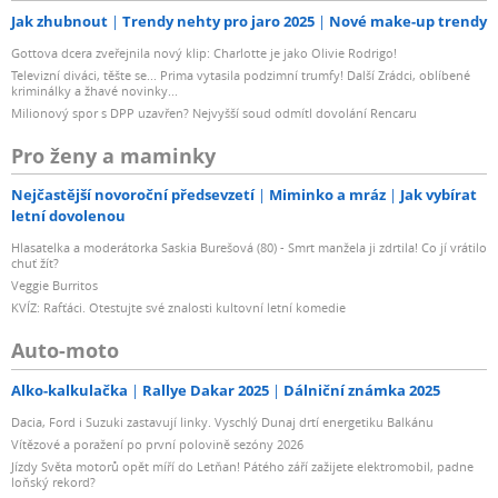
Jak zhubnout
Trendy nehty pro jaro 2025
Nové make-up trendy
Gottova dcera zveřejnila nový klip: Charlotte je jako Olivie Rodrigo!
Televizní diváci, těšte se... Prima vytasila podzimní trumfy! Další Zrádci, oblíbené
kriminálky a žhavé novinky...
Milionový spor s DPP uzavřen? Nejvyšší soud odmítl dovolání Rencaru
Pro ženy a maminky
Nejčastější novoroční předsevzetí
Miminko a mráz
Jak vybírat
letní dovolenou
Hlasatelka a moderátorka Saskia Burešová (80) - Smrt manžela ji zdrtila! Co jí vrátilo
chuť žít?
Veggie Burritos
KVÍZ: Rafťáci. Otestujte své znalosti kultovní letní komedie
Auto-moto
Alko-kalkulačka
Rallye Dakar 2025
Dálniční známka 2025
Dacia, Ford i Suzuki zastavují linky. Vyschlý Dunaj drtí energetiku Balkánu
Vítězové a poražení po první polovině sezóny 2026
Jízdy Světa motorů opět míří do Letňan! Pátého září zažijete elektromobil, padne
loňský rekord?