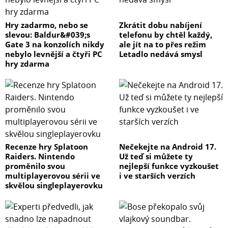
Hry zadarmo, nebo se
Zkrátit dobu nabíjení
slevou: Baldur&#039;s
telefonu by chtěl každý,
Gate 3 na konzolích nikdy
ale jít na to přes režim
nebylo levnější a čtyři PC
Letadlo nedává smysl
hry zdarma
Recenze hry Splatoon
Nečekejte na Android 17.
Raiders. Nintendo
Už teď si můžete ty
proměnilo svou
nejlepší funkce vyzkoušet
multiplayerovou sérii ve
i ve starších verzích
skvělou singleplayerovku