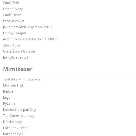
Zboží Živě
Osobní vozy
Zboží Dáma
zbozi.blesk.cz
Jak na prohlídku ojetého vozu?
HobbyKompas
Auto pro začátečníka do 100 000 Kč
Zboží Auto
Ojetá Škoda Octavia
Jak vybrat auto?
Mimibazar
Testujte s Mimibazarem
Monster High
Barbie
Lego
Pyžama
Kosmetika a parfémy
Teplákové soupravy
Dětské boty
Ložní povlečení
Bazar nábytku