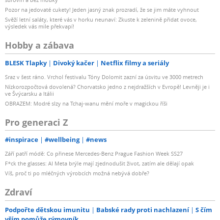
Pozor na jedovaté cukety! Jeden jasný znak prozradí, že se jim máte vyhnout
Svěží letní saláty, které vás v horku neunaví: Zkuste k zelenině přidat ovoce,
výsledek vás mile překvapí!
Hobby a zábava
BLESK Tlapky
Divoký kačer
Netflix filmy a seriály
Sraz v šest ráno. Vrchol festivalu Tóny Dolomit zazní za úsvitu ve 3000 metrech
Nízkorozpočtová dovolená? Chorvatsko jedno z nejdražších v Evropě! Levněji je i
ve Švýcarsku a Itálii
OBRAZEM: Modré slzy na Tchaj-wanu mění moře v magickou říši
Pro generaci Z
#inspirace
#wellbeing
#news
Září patří módě: Co přinese Mercedes-Benz Prague Fashion Week SS27
F*ck the glasses: AI Meta brýle mají zjednodušit život, zatím ale dělají opak
Víš, proč ti po mléčných výrobcích možná nebývá dobře?
Zdraví
Podpořte dětskou imunitu
Babské rady proti nachlazení
S čím
vším pomůže rýmovník