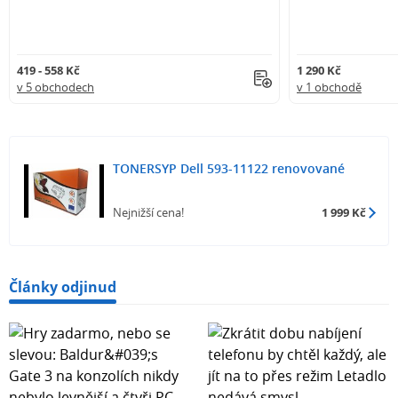
419 - 558 Kč
1 290 Kč
v 5 obchodech
v 1 obchodě
TONERSYP Dell 593-11122 renovované
Nejnižší cena!
1 999 Kč
Články odjinud