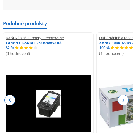
Podobné produkty
Další Náplně a tonery - renovované
Další Náplně a tone
Canon CL-541XL - renovované
Xerox 106R02763 
82 %
100 %
(3 hodnocení)
(1 hodnocení)
Previous
Next