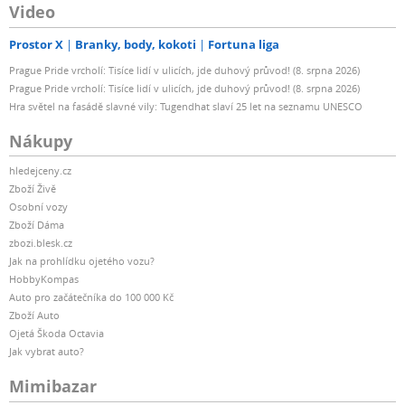
Video
Prostor X
Branky, body, kokoti
Fortuna liga
Prague Pride vrcholí: Tisíce lidí v ulicích, jde duhový průvod! (8. srpna 2026)
Prague Pride vrcholí: Tisíce lidí v ulicích, jde duhový průvod! (8. srpna 2026)
Hra světel na fasádě slavné vily: Tugendhat slaví 25 let na seznamu UNESCO
Nákupy
hledejceny.cz
Zboží Živě
Osobní vozy
Zboží Dáma
zbozi.blesk.cz
Jak na prohlídku ojetého vozu?
HobbyKompas
Auto pro začátečníka do 100 000 Kč
Zboží Auto
Ojetá Škoda Octavia
Jak vybrat auto?
Mimibazar