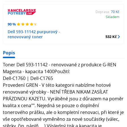
Doprava:
70 Kč
Skladem
90 %
Dell 593-11142 purpurový -
renovovaný toner
532 Kč
Popis
Toner Dell 593-11142 - renovované z produkce G-REN
Magenta - kapacita 1400Použití:
Dell-C1760 | Dell-C1765
Provedení GREN - V této kategorii nabízíme hotové
renovované výrobky - NENÍ TŘEBA NIKAM ZASÍLAT
PRÁZDNOU KAZETU. Vyráběné jsou z důrazem na poměr
kvalita x cena"". Nejedná se pouze o doplnění
tonerového prášku, ale o kompletní renovaci, při které je
vše opotřebované vyměněno za nové součástky (válec,
stěrky, čip, náplň, ...) Výsledný tisk a kapacita je