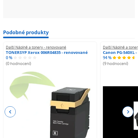
Podobné produkty
Další Náplně a tonery - renovované
Další Náplně a tone
TONERSYP Xerox 006R04835 - renovované
Canon PG-540XL -
0 %
94 %
(0 hodnocení)
(9 hodnocení)
Previous
Next