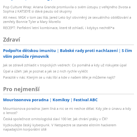
Pop Culture Wrap: Ariana Grande promluvila o svém ústupu z veřejného života a
Sophia z KATSEYE si dává pauzu od skupiny
Alt news: MGK v tom zas lítá, Jared Leto byl obviněný ze sexuálního obtěžování a
zemřely Bonnie Tyler a Mary Morello
RECEPT: Perfektní letní kombinace, které tě zchladí, i kdybys nechtěl*a
Zdraví
Podpořte dětskou imunitu
Babské rady proti nachlazení
S čím
vším pomůže rýmovník
Jak se zdravě zchladit v tropických vedrech: Co pomáhá a kdy už riskujete úpal
Úpal a úžeh: Jak je poznat a jak se z nich rychle vyléčit
Parazité v nás: Kterým se u nás líbí a kde v našem těle je můžeme najít?
Pro nejmenší
Mourissonova poradna
Komiksy
Festival ABC
Mourrisonova poradna: Jsem líná a nic se mi nechce dělat: Kdy jde o únavu a kdy
o lenost?
Česká společnost ornitologická slaví 100 let: Jak chrání ptáky v ČR?
Vyzkoušejte český kyberpunk. V Netspectre se stanete elitním hackerem
napadajícím korporátní sítě