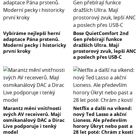
Vybíráme nejlepší herní
Bose QuietComfort 2nd
adaptace Pána prstenů.
Gen přebírají funkce
Moderní pecky i historicky
dražších Ultra. Mají
první kroky
prostorový zvuk, lepší ANC
a poslech přes USB-C
Marantz mění vnitřnosti
Netflix a další na víkend:
svých AV receiverů. Mají
nový Ted Lasso a akční
osmikanálový DAC a Dirac
Lioness. Ale především
Live podporuje i tenký
horory Úkryt nebo past a
model
28 let poté: Chrám z kostí