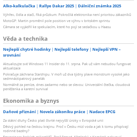
Alko-kalkulačka
Rallye Dakar 2025
Dálniční známka 2025
Výhřev, čidla a stačí, říká průzkum. Pokročilá elektronika není prioritou zákazníků
MotoGP: Martin proměnil pole position ve výhru v britském sprintu
Câmara se vyjádřil ke spekulacím, které ho pojí se sedačkou u Haasu
Věda a technika
Nejlepší chytré hodinky
Nejlepší telefony
Nejlepší VPN –
srovnání
Aktualizujte své Windows 11 Insider do 11. srpna. Pak už vám nebudou fungovat
aktualizace
Pokračuje záchrana Starshipu. V moři už dva týdny plave monstrum vysoké jako
sedmnáctipatrový panelák
Normálně za peníze, dnes zadarmo nebo se slevou: Univerzální čtečka, cloudová
peněženka a karetní survival
Ekonomika a byznys
Daňové přiznání
Novela zákoníku práce
Nadace EPCG
Za státní dluhy Česko platí čtvrté nejvyšší úroky v Evropské unii
Děsivý pohled na českou krajinu. Proč v Česku mizí voda a jak k tomu přispívají
rodinné bazény?
Emancipace českých miliardářů. Proč Strnad, Křetínský a Komárek nakupují