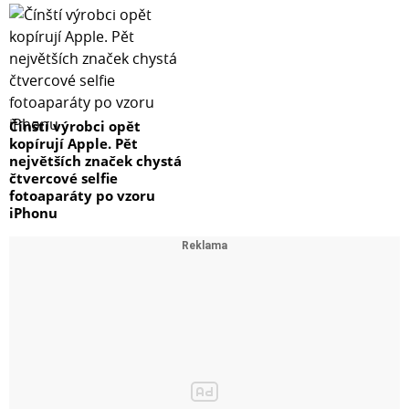
Čínští výrobci opět
kopírují Apple. Pět
největších značek chystá
čtvercové selfie
fotoaparáty po vzoru
iPhonu