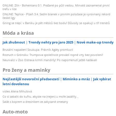
ONLINE: Zlín - Bohemians 0:1. Pražané po půli vedou. Mirvald zaznamenal první
trefu v lize
ONLINE: Teplice - Plzeň 3:4. Sedm branek v prvním poločase je vyrovnaný rekord
české ligy
Gning se trápí: v Baníku je pět měsíců bez bodu! Důvody se opakují u tří trenérů
Móda a krása
Jak zhubnout
Trendy nehty pro jaro 2025
Nové make-up trendy
Brutální napadení Soukupa. Právník Agáty promluvil
Rozruch v Grónsku: Trumpova společnost provádí ropné vrty bez povolení!
Neurvalci v Zoo Ostrava krmili mandrily! Po napomenutí ještě nadávali
Pro ženy a maminky
Nejčastější novoroční předsevzetí
Miminko a mráz
Jak vybírat
letní dovolenou
video Alena Mihulová
Co si zabalit do kufru, abyste na (nejen) u moře zazářily...
Salát s koprem a dresinkem ze zakysané smetany
Auto-moto