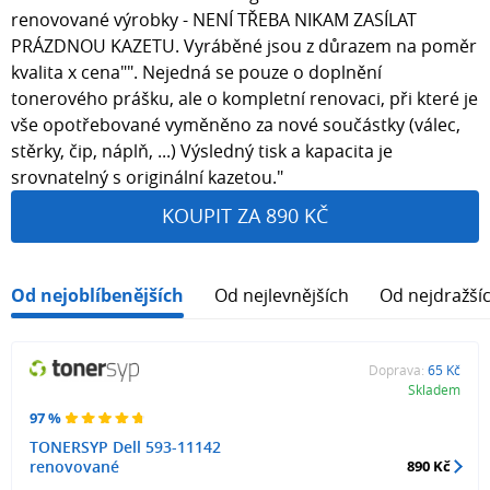
renovované výrobky - NENÍ TŘEBA NIKAM ZASÍLAT
PRÁZDNOU KAZETU. Vyráběné jsou z důrazem na poměr
kvalita x cena"". Nejedná se pouze o doplnění
tonerového prášku, ale o kompletní renovaci, při které je
vše opotřebované vyměněno za nové součástky (válec,
stěrky, čip, náplň, ...) Výsledný tisk a kapacita je
srovnatelný s originální kazetou."
KOUPIT ZA 890 KČ
Od nejoblíbenějších
Od nejlevnějších
Od nejdražší
Doprava:
65 Kč
Skladem
97 %
TONERSYP Dell 593-11142
renovované
890 Kč