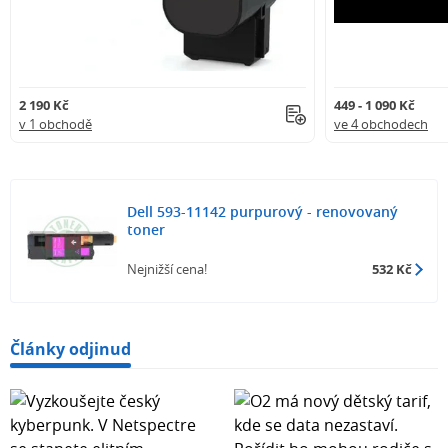
2 190 Kč
449 - 1 090 Kč
v 1 obchodě
ve 4 obchodech
Dell 593-11142 purpurový - renovovaný
toner
Nejnižší cena!
532 Kč
Články odjinud