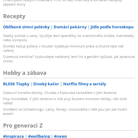
západní ikony
Recepty
Oblíbené zimní polévky
Domácí pekárny
Jídlo podle horoskopu
Sladký poklad u cesty: Využijte letní špendlíky do tvarohového koláče, marmelády
nebo kompotu
Domácí kečup pečený v troubě: Vyžaduje minimum práce a chutná lépe než
vařený
Cuketová zmrzlina? Vyzkoušejte nečekaný letní hit a geniální způsob, jak zpracovat
úrodu
Hobby a zábava
BLESK Tlapky
Divoký kačer
Netflix filmy a seriály
Cestovní horečka šlechty: Chuďas z Klatovska otrokářem v Jižní Americe
Filip Vondrášek: V Jižní Americe si lidé plují životem mnohem lehčeji, věci tolik
neřeší
Osvěžení ve Schladmingu: Lamy, ferraty i koulovačka v létě jsou jen pár hodin
autem
Pro generaci Z
#inspirace
#wellbeing
#news