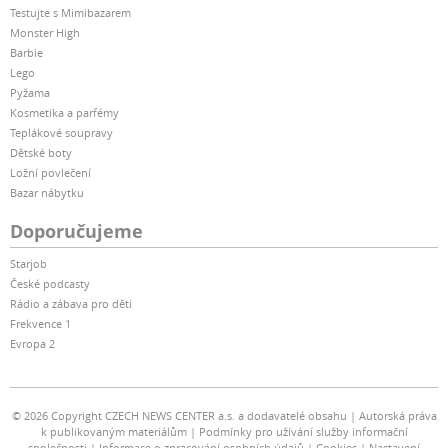
Testujte s Mimibazarem
Monster High
Barbie
Lego
Pyžama
Kosmetika a parfémy
Teplákové soupravy
Dětské boty
Ložní povlečení
Bazar nábytku
Doporučujeme
Starjob
České podcasty
Rádio a zábava pro děti
Frekvence 1
Evropa 2
© 2026 Copyright CZECH NEWS CENTER a.s. a dodavatelé obsahu
Autorská práva
k publikovaným materiálům
Podmínky pro užívání služby informační
společnosti
Informace o zpracování osobních údajů
Cookies
Nastavení