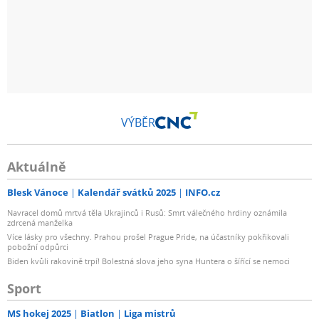
VÝBĚR
Aktuálně
Blesk Vánoce
Kalendář svátků 2025
INFO.cz
Navracel domů mrtvá těla Ukrajinců i Rusů: Smrt válečného hrdiny oznámila
zdrcená manželka
Více lásky pro všechny. Prahou prošel Prague Pride, na účastníky pokřikovali
pobožní odpůrci
Biden kvůli rakovině trpí! Bolestná slova jeho syna Huntera o šířící se nemoci
Sport
MS hokej 2025
Biatlon
Liga mistrů