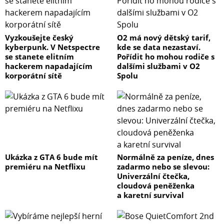
Vyzkoušejte český
O2 má nový dětský tarif,
kyberpunk. V Netspectre
kde se data nezastaví.
se stanete elitním
Pořídit ho mohou rodiče s
hackerem napadajícím
dalšími službami v O2
korporátní sítě
Spolu
Ukázka z GTA 6 bude mít
Normálně za peníze, dnes
premiéru na Netflixu
zadarmo nebo se slevou:
Univerzální čtečka,
cloudová peněženka
a karetní survival