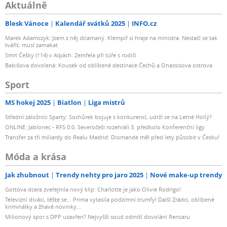
Aktuálně
Blesk Vánoce
Kalendář svátků 2025
INFO.cz
Marek Adamczyk: Jsem z něj zklamaný. Klempíř si hraje na ministra. Nestačí se tak
tvářit, musí zamakat
Smrt Češky (†14) v Alpách: Zemřela při túře s rodiči
Babišova dovolená: Kousek od oblíbené destinace Čechů a Onassisova ostrova
Sport
MS hokej 2025
Biatlon
Liga mistrů
Střední záložníci Sparty: Sochůrek bojuje s konkurencí, udrží se na Letné Hollý?
ONLINE: Jablonec - RFS 0:0. Severočeši rozehráli 3. předkolo Konferenční ligy
Transfer za tři miliardy do Realu Madrid: Diomande měl před lety působit v Česku!
Móda a krása
Jak zhubnout
Trendy nehty pro jaro 2025
Nové make-up trendy
Gottova dcera zveřejnila nový klip: Charlotte je jako Olivie Rodrigo!
Televizní diváci, těšte se... Prima vytasila podzimní trumfy! Další Zrádci, oblíbené
kriminálky a žhavé novinky...
Milionový spor s DPP uzavřen? Nejvyšší soud odmítl dovolání Rencaru