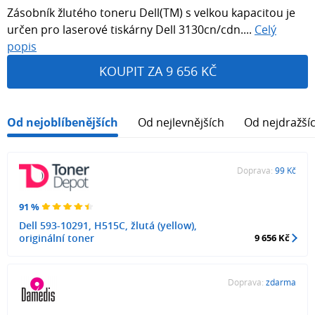
Zásobník žlutého toneru Dell(TM) s velkou kapacitou je
určen pro laserové tiskárny Dell 3130cn/cdn....
Celý
popis
KOUPIT ZA 9 656 KČ
Od nejoblíbenějších
Od nejlevnějších
Od nejdražší
Doprava:
99 Kč
91 %
Dell 593-10291, H515C, žlutá (yellow),
originální toner
9 656 Kč
Doprava:
zdarma