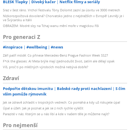
BLESK Tlapky
Divoký kačer
Netflix filmy a seriály
Sraz v šest ráno. Vrchol festivalu Tóny Dolomit zazní za úsvitu ve 3000 metrech
Nízkorozpočtová dovolená? Chorvatsko jedno z nejdražších v Evropě! Levněji je i
ve Švýcarsku a Itálii
OBRAZEM: Modré slzy na Tchaj-wanu mění moře v magickou říši
Pro generaci Z
#inspirace
#wellbeing
#news
Září patří módě: Co přinese Mercedes-Benz Prague Fashion Week SS27
F*ck the glasses: AI Meta brýle mají zjednodušit život, zatím ale dělají opak
Víš, proč ti po mléčných výrobcích možná nebývá dobře?
Zdraví
Podpořte dětskou imunitu
Babské rady proti nachlazení
S čím
vším pomůže rýmovník
Jak se zdravě zchladit v tropických vedrech: Co pomáhá a kdy už riskujete úpal
Úpal a úžeh: Jak je poznat a jak se z nich rychle vyléčit
Parazité v nás: Kterým se u nás líbí a kde v našem těle je můžeme najít?
Pro nejmenší