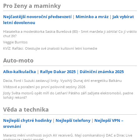
Pro ženy a maminky
Nejčastější novoroční předsevzetí
Miminko a mráz
Jak vybírat
letní dovolenou
Hlasatelka a moderátorka Saskia Burešová (80) - Smrt manžela ji zdrtila! Co jí vrátilo
chuť žít?
Veggie Burritos
KVÍZ: Rafťáci. Otestujte své znalosti kultovní letní komedie
Auto-moto
Alko-kalkulačka
Rallye Dakar 2025
Dálniční známka 2025
Dacia, Ford i Suzuki zastavují linky. Vyschlý Dunaj drtí energetiku Balkánu
Vítězové a poražení po první polovině sezóny 2026
Jízdy Světa motorů opět míří do Letňan! Pátého září zažijete elektromobil, padne
loňský rekord?
Věda a technika
Nejlepší chytré hodinky
Nejlepší telefony
Nejlepší VPN –
srovnání
Marantz mění vnitřnosti svých AV receiverů. Mají osmikanálový DAC a Dirac Live
podporuje i tenký model