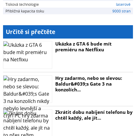
Tisková technologie
laserové
Přibližná kapacita tisku
9000 stran
Určitě si přečtěte
Ukázka z GTA 6 bude mít
premiéru na Netflixu
Prehled
Hry zadarmo, nebo se slevou:
Baldur&#039;s Gate 3 na
konzolích...
Zásobník žlutého toneru Dell(TM) s velkou kapacitou je
určen pro laserové tiskárny Dell 3130cn/cdn. Vytváří
Zkrátit dobu nabíjení telefonu by
výtisky s vysokým rozlišením a dokonale ostré obrázky i
chtěl každý, ale jít...
texty. Tento zásobník nabízí kapacitu až 9000 stránek.
Zásobník také podporuje systém pro správu toneru Dell,