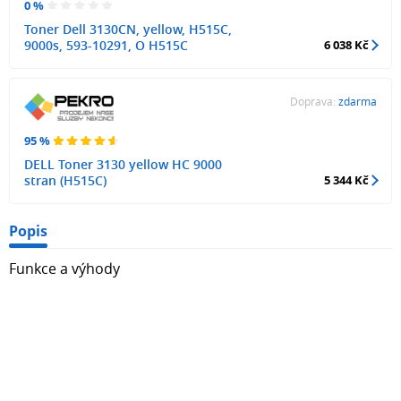
0 %
Toner Dell 3130CN, yellow, H515C,
9000s, 593-10291, O H515C
6 038 Kč
Doprava:
zdarma
95 %
DELL Toner 3130 yellow HC 9000
stran (H515C)
5 344 Kč
Popis
Funkce a výhody