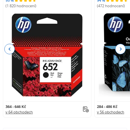
95 %
94 %
(1 820 hodnocení)
(472 hodnocení)
Previous
Next
364 - 646 Kč
284 - 486 Kč
v 64 obchodech
v 56 obchodech