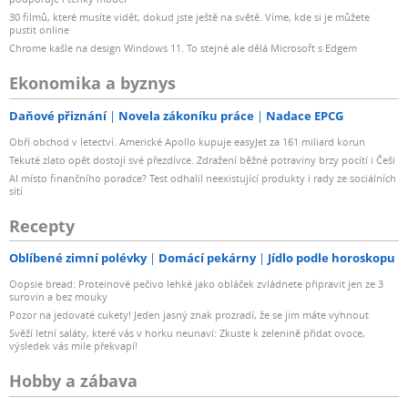
30 filmů, které musíte vidět, dokud jste ještě na světě. Víme, kde si je můžete
pustit online
Chrome kašle na design Windows 11. To stejné ale dělá Microsoft s Edgem
Ekonomika a byznys
Daňové přiznání
Novela zákoníku práce
Nadace EPCG
Obří obchod v letectví. Americké Apollo kupuje easyJet za 161 miliard korun
Tekuté zlato opět dostojí své přezdívce. Zdražení běžné potraviny brzy pocítí i Češi
AI místo finančního poradce? Test odhalil neexistující produkty i rady ze sociálních
sítí
Recepty
Oblíbené zimní polévky
Domácí pekárny
Jídlo podle horoskopu
Oopsie bread: Proteinové pečivo lehké jako obláček zvládnete připravit jen ze 3
surovin a bez mouky
Pozor na jedovaté cukety! Jeden jasný znak prozradí, že se jim máte vyhnout
Svěží letní saláty, které vás v horku neunaví: Zkuste k zelenině přidat ovoce,
výsledek vás mile překvapí!
Hobby a zábava