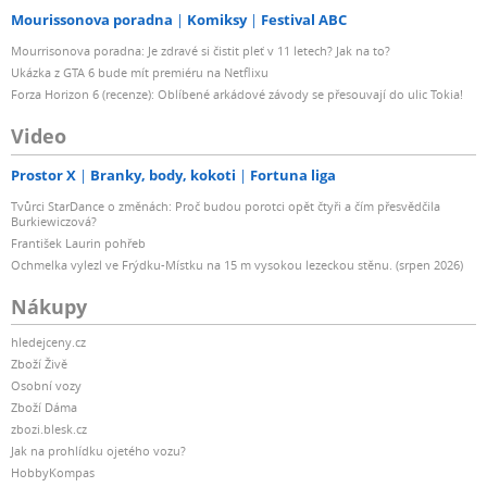
Mourissonova poradna
Komiksy
Festival ABC
Mourrisonova poradna: Je zdravé si čistit pleť v 11 letech? Jak na to?
Ukázka z GTA 6 bude mít premiéru na Netflixu
Forza Horizon 6 (recenze): Oblíbené arkádové závody se přesouvají do ulic Tokia!
Video
Prostor X
Branky, body, kokoti
Fortuna liga
Tvůrci StarDance o změnách: Proč budou porotci opět čtyři a čím přesvědčila
Burkiewiczová?
František Laurin pohřeb
Ochmelka vylezl ve Frýdku-Místku na 15 m vysokou lezeckou stěnu. (srpen 2026)
Nákupy
hledejceny.cz
Zboží Živě
Osobní vozy
Zboží Dáma
zbozi.blesk.cz
Jak na prohlídku ojetého vozu?
HobbyKompas