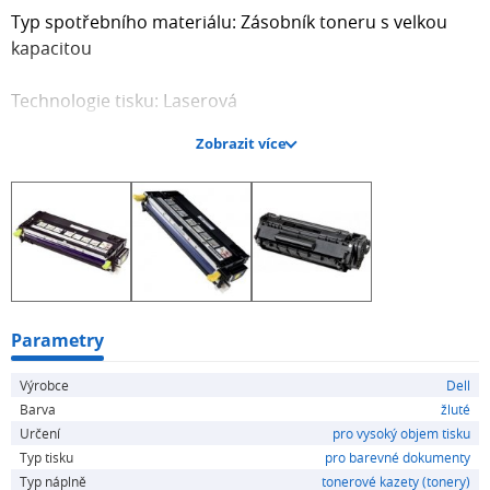
Typ spotřebního materiálu: Zásobník toneru s velkou
kapacitou
Technologie tisku: Laserová
Zobrazit více
Barva tisku: žlutého
Životnost: Až 9000 stránek
Parametry
Výrobce
Dell
Barva
žluté
Určení
pro vysoký objem tisku
Typ tisku
pro barevné dokumenty
Typ náplně
tonerové kazety (tonery)