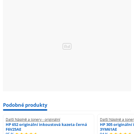
Kompatibilita
Tento produkt kompatibilní s systém
3130cdn Colour Laser Printer
Dell 3130cn Colour Laser Printer
Podobné produkty
Další Náplně a tonery - originální
Další Náplně a tonery
HP 652 originální inkoustová kazeta černá
HP 305 originální
F6V25AE
3YM61AE