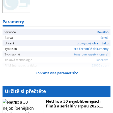
Parametry
Výrobce
Develop
Barva
černé
Určení
pro vysoký objem tisku
Typ tisku
pro černobílé dokumenty
Typ náplně
tonerové kazety (tonery)
Tisková technologie
laserové
Přibližná kapacita tisku
23000 stran
Zobrazit více parametrů
Určitě si přečtěte
Netflix a 30 nejoblíbenějších
filmů a seriálů v srpnu 2026....