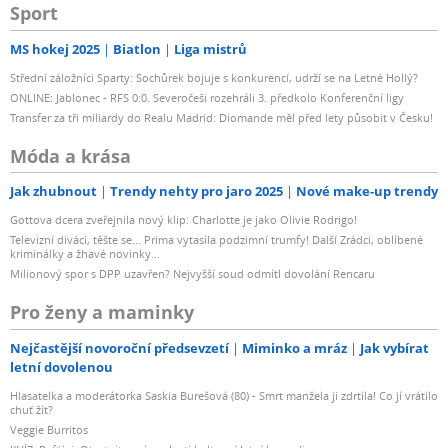
Sport
MS hokej 2025
Biatlon
Liga mistrů
Střední záložníci Sparty: Sochůrek bojuje s konkurencí, udrží se na Letné Hollý?
ONLINE: Jablonec - RFS 0:0. Severočeši rozehráli 3. předkolo Konferenční ligy
Transfer za tři miliardy do Realu Madrid: Diomande měl před lety působit v Česku!
Móda a krása
Jak zhubnout
Trendy nehty pro jaro 2025
Nové make-up trendy
Gottova dcera zveřejnila nový klip: Charlotte je jako Olivie Rodrigo!
Televizní diváci, těšte se... Prima vytasila podzimní trumfy! Další Zrádci, oblíbené
kriminálky a žhavé novinky...
Milionový spor s DPP uzavřen? Nejvyšší soud odmítl dovolání Rencaru
Pro ženy a maminky
Nejčastější novoroční předsevzetí
Miminko a mráz
Jak vybírat
letní dovolenou
Hlasatelka a moderátorka Saskia Burešová (80) - Smrt manžela ji zdrtila! Co jí vrátilo
chuť žít?
Veggie Burritos