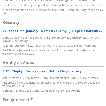
Obří obchod v letectví. Americké Apollo kupuje easyJet za 161 miliard korun
Tekuté zlato opět dostojí své přezdívce. Zdražení běžné potraviny brzy pocítí i Češi
AI místo finančního poradce? Test odhalil neexistující produkty i rady ze sociálních
sítí
Recepty
Oblíbené zimní polévky
Domácí pekárny
Jídlo podle horoskopu
Oopsie bread: Proteinové pečivo lehké jako obláček zvládnete připravit jen ze 3
surovin a bez mouky
Pozor na jedovaté cukety! Jeden jasný znak prozradí, že se jim máte vyhnout
Svěží letní saláty, které vás v horku neunaví: Zkuste k zelenině přidat ovoce,
výsledek vás mile překvapí!
Hobby a zábava
BLESK Tlapky
Divoký kačer
Netflix filmy a seriály
Sraz v šest ráno. Vrchol festivalu Tóny Dolomit zazní za úsvitu ve 3000 metrech
Nízkorozpočtová dovolená? Chorvatsko jedno z nejdražších v Evropě! Levněji je i
ve Švýcarsku a Itálii
OBRAZEM: Modré slzy na Tchaj-wanu mění moře v magickou říši
Pro generaci Z