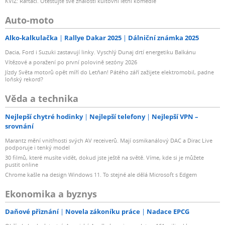
KVÍZ: Rafťáci. Otestujte své znalosti kultovní letní komedie
Auto-moto
Alko-kalkulačka
Rallye Dakar 2025
Dálniční známka 2025
Dacia, Ford i Suzuki zastavují linky. Vyschlý Dunaj drtí energetiku Balkánu
Vítězové a poražení po první polovině sezóny 2026
Jízdy Světa motorů opět míří do Letňan! Pátého září zažijete elektromobil, padne
loňský rekord?
Věda a technika
Nejlepší chytré hodinky
Nejlepší telefony
Nejlepší VPN –
srovnání
Marantz mění vnitřnosti svých AV receiverů. Mají osmikanálový DAC a Dirac Live
podporuje i tenký model
30 filmů, které musíte vidět, dokud jste ještě na světě. Víme, kde si je můžete
pustit online
Chrome kašle na design Windows 11. To stejné ale dělá Microsoft s Edgem
Ekonomika a byznys
Daňové přiznání
Novela zákoníku práce
Nadace EPCG