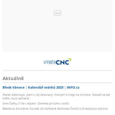
VÝBĚR
Aktuálně
Blesk Vánoce
Kalendář svátků 2025
INFO.cz
Marek Adamczyk: Jsem z něj zklamaný. Klempíř si hraje na ministra. Nestačí se tak
tvářit, musí zamakat
Smrt Češky (†14) v Alpách: Zemřela při túře s rodiči
Babišova dovolená: Kousek od oblíbené destinace Čechů a Onassisova ostrova