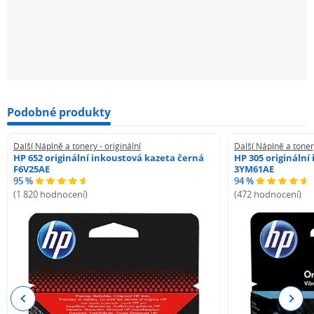
Podobné produkty
Další Náplně a tonery - originální
Další Náplně a tonery
HP 652 originální inkoustová kazeta černá
HP 305 originální
F6V25AE
3YM61AE
95 %
94 %
(1 820 hodnocení)
(472 hodnocení)
Previous
Next