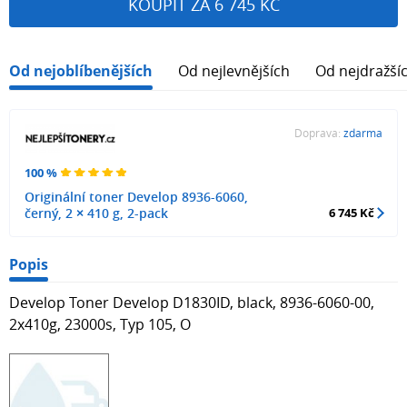
KOUPIT ZA 6 745 KČ
Od nejoblíbenějších
Od nejlevnějších
Od nejdražší
Doprava:
zdarma
100 %
Originální toner Develop 8936-6060,
černý, 2 × 410 g, 2-pack
6 745 Kč
Popis
Develop Toner Develop D1830ID, black, 8936-6060-00,
2x410g, 23000s, Typ 105, O