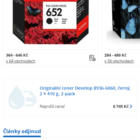
364 - 646 Kč
284 - 486 Kč
v 64 obchodech
v 56 obchodech
Originální toner Develop 8936-6060, černý,
2 × 410 g, 2-pack
Nejnižší cena!
6 745 Kč
Články odjinud