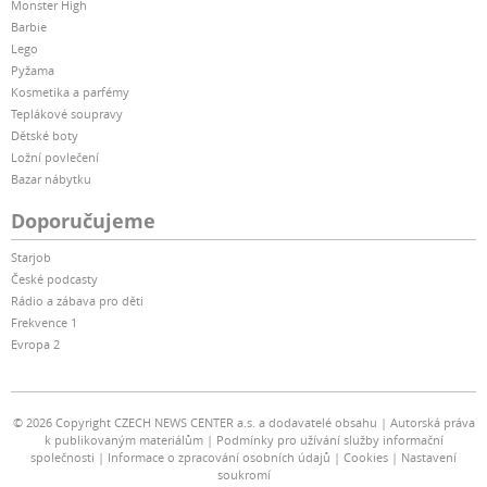
Monster High
Barbie
Lego
Pyžama
Kosmetika a parfémy
Teplákové soupravy
Dětské boty
Ložní povlečení
Bazar nábytku
Doporučujeme
Starjob
České podcasty
Rádio a zábava pro děti
Frekvence 1
Evropa 2
© 2026 Copyright CZECH NEWS CENTER a.s. a dodavatelé obsahu
Autorská práva
k publikovaným materiálům
Podmínky pro užívání služby informační
společnosti
Informace o zpracování osobních údajů
Cookies
Nastavení
soukromí