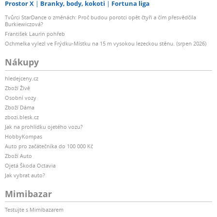
Prostor X
Branky, body, kokoti
Fortuna liga
Tvůrci StarDance o změnách: Proč budou porotci opět čtyři a čím přesvědčila
Burkiewiczová?
František Laurin pohřeb
Ochmelka vylezl ve Frýdku-Místku na 15 m vysokou lezeckou stěnu. (srpen 2026)
Nákupy
hledejceny.cz
Zboží Živě
Osobní vozy
Zboží Dáma
zbozi.blesk.cz
Jak na prohlídku ojetého vozu?
HobbyKompas
Auto pro začátečníka do 100 000 Kč
Zboží Auto
Ojetá Škoda Octavia
Jak vybrat auto?
Mimibazar
Testujte s Mimibazarem