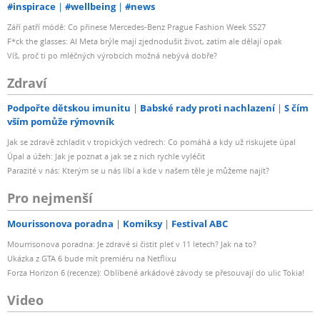
#inspirace
#wellbeing
#news
Září patří módě: Co přinese Mercedes-Benz Prague Fashion Week SS27
F*ck the glasses: AI Meta brýle mají zjednodušit život, zatím ale dělají opak
Víš, proč ti po mléčných výrobcích možná nebývá dobře?
Zdraví
Podpořte dětskou imunitu
Babské rady proti nachlazení
S čím
vším pomůže rýmovník
Jak se zdravě zchladit v tropických vedrech: Co pomáhá a kdy už riskujete úpal
Úpal a úžeh: Jak je poznat a jak se z nich rychle vyléčit
Parazité v nás: Kterým se u nás líbí a kde v našem těle je můžeme najít?
Pro nejmenší
Mourissonova poradna
Komiksy
Festival ABC
Mourrisonova poradna: Je zdravé si čistit pleť v 11 letech? Jak na to?
Ukázka z GTA 6 bude mít premiéru na Netflixu
Forza Horizon 6 (recenze): Oblíbené arkádové závody se přesouvají do ulic Tokia!
Video