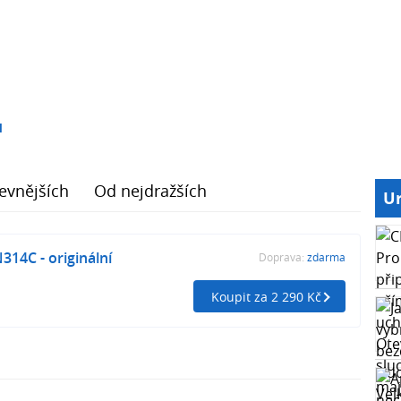
1
evnějších
Od nejdražších
Ur
14C - originální
Doprava:
zdarma
Koupit za 2 290 Kč