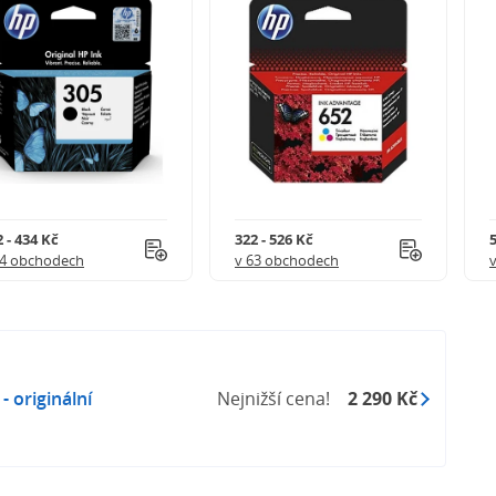
 - 434 Kč
322 - 526 Kč
5
54 obchodech
v 63 obchodech
 originální
Nejnižší cena!
2 290 Kč