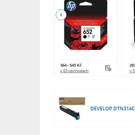
Previous
 732 Kč
364 - 545 Kč
282
 obchodech
v 63 obchodech
v 
DEVELOP DTN314C -