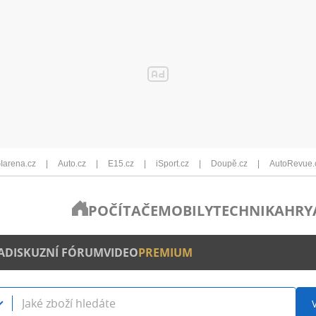
Iarena.cz
Auto.cz
E15.cz
iSport.cz
Doupě.cz
AutoRevue.
POČÍTAČE
MOBILY
TECHNIKA
HRY
A
DISKUZNÍ FÓRUM
VIDEO
PREMIUM