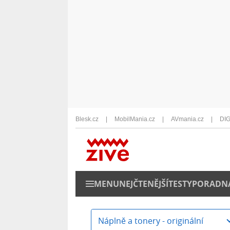
Blesk.cz
MobilMania.cz
AVmania.cz
DIG
MENU
NEJČTENĚJŠÍ
TESTY
PORADN
Náplně a tonery - originální