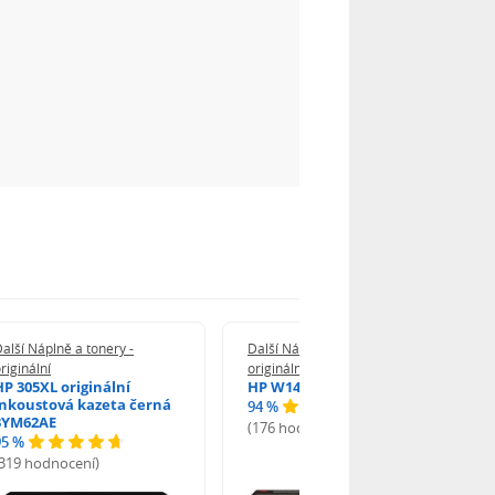
alší Náplně a tonery -
Další Náplně a tonery -
riginální
originální
HP 305XL originální
HP W1420A - originální
inkoustová kazeta černá
94 %
3YM62AE
(176 hodnocení)
95 %
(319 hodnocení)