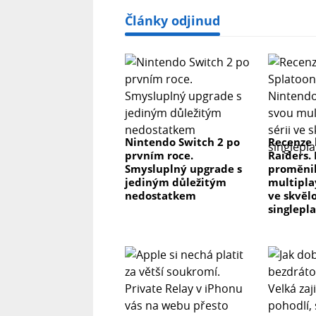
Články odjinud
Nintendo Switch 2 po
Recenze 
prvním roce.
Raiders.
Smysluplný upgrade s
proměnil
jediným důležitým
multipla
nedostatkem
ve skvěl
singlepl