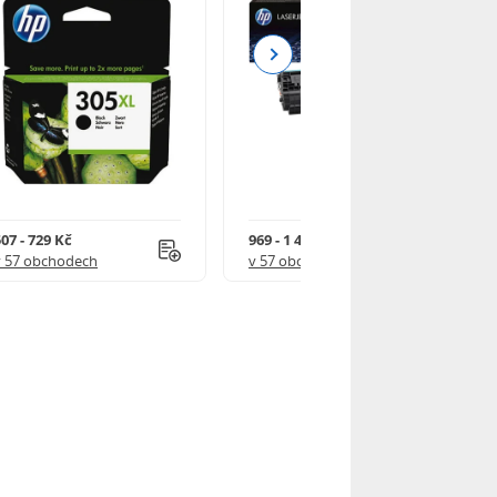
Next
07 - 729 Kč
969 - 1 490 Kč
v 57 obchodech
v 57 obchodech