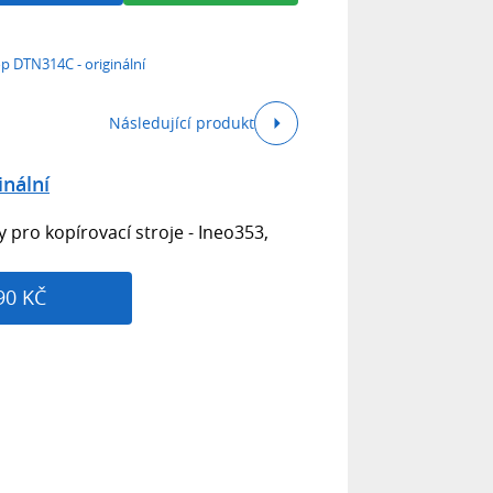
p DTN314C - originální
Následující produkt
inální
 pro kopírovací stroje - Ineo353,
90 KČ