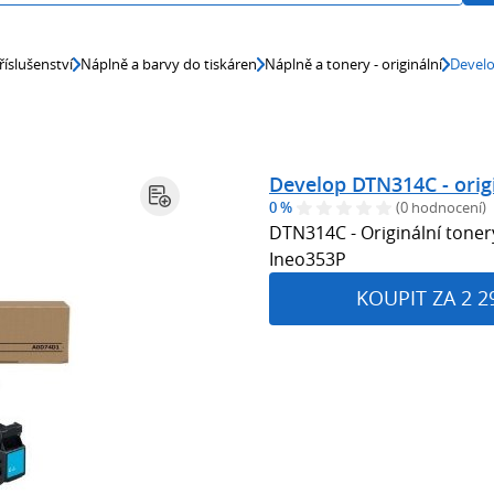
říslušenství
Náplně a barvy do tiskáren
Náplně a tonery - originální
Develo
Develop DTN314C - orig
0 %
(0 hodnocení)
DTN314C - Originální tonery
Ineo353P
KOUPIT ZA 2 2