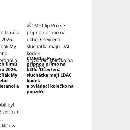
CMF Clip Pro se
ch filmů
připnou přímo na
pnu 2026.
ucho. Otevřená
kčňák My
sluchátka mají LDAC
nebo
kodek
Metanol a
a ovládací kolečko na
pouzdře