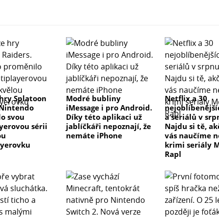
hry Splatoon
Modré bubliny
Netflix a 30
 Nintendo
iMessage i pro Android.
nejoblíbenější
o svou
Díky této aplikaci už
a seriálů v sr
yerovou sérii
jablíčkáři nepoznají, že
Najdu si tě, a
ou
nemáte iPhone
vás naučíme 
ayerovku
krimi seriály 
Rapl