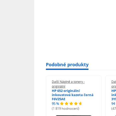
Podobné produkty
 Náplně a tonery -
Další Náplně a tonery -
Dal
nální
originální
ori
n 5438C001 -
HP 652 originální
HP
inální
inkoustová kazeta černá
in
F6V25AE
3Y
95 %
94
hodnocení)
(1 819 hodnocení)
(4