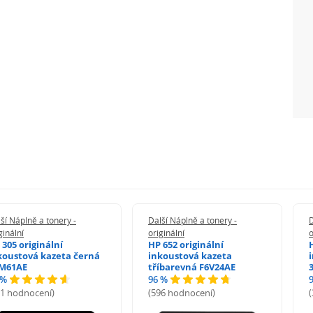
ší Náplně a tonery -
Další Náplně a tonery -
D
ginální
originální
o
 305 originální
HP 652 originální
koustová kazeta černá
inkoustová kazeta
M61AE
tříbarevná F6V24AE
 %
96 %
71 hodnocení)
(596 hodnocení)