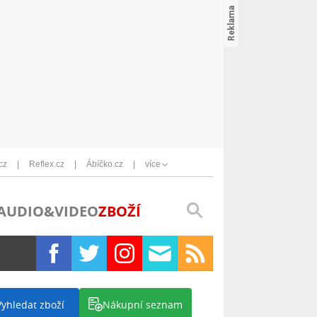
cz
Reflex.cz
Ábíčko.cz
více
AUDIO&VIDEO
ZBOŽÍ
Vyhledat zboží
Nákupní seznam