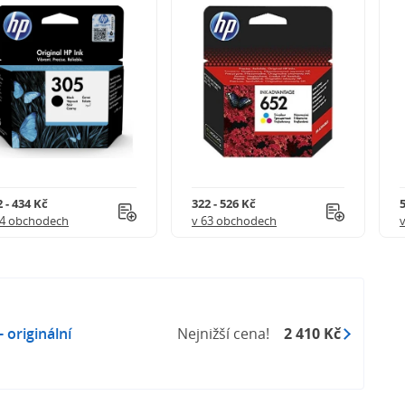
 - 434 Kč
322 - 526 Kč
5
54 obchodech
v 63 obchodech
originální
Nejnižší cena!
2 410 Kč