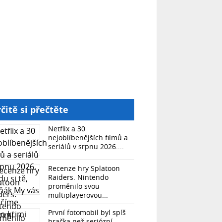
čitě si přečtěte
Netflix a 30
nejoblíbenějších filmů a
seriálů v srpnu 2026....
Recenze hry Splatoon
Raiders. Nintendo
proměnilo svou
multiplayerovou...
První fotomobil byl spíš
hračka než seriózní