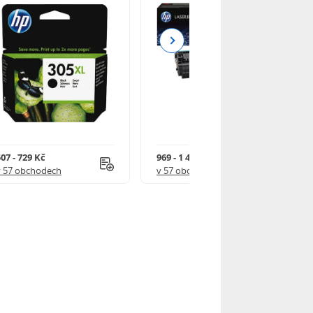
Next
07 - 729 Kč
969 - 1 490 Kč
v 57 obchodech
v 57 obchodech