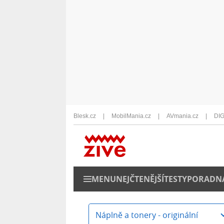
Blesk.cz
MobilMania.cz
AVmania.cz
DIG
MENU
NEJČTENĚJŠÍ
TESTY
PORADN
Náplně a tonery - originální