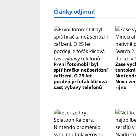
Články odjinud
První fotomobil byl
Zase vyc
spíš hračka než seriózní
tentokrá
zařízení. O 25 let
Nintendo
později je foťák klíčová
Nová ver
část výbavy telefonů
říjnu