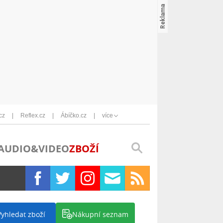
cz
Reflex.cz
Ábíčko.cz
více
AUDIO&VIDEO
ZBOŽÍ
Vyhledat zboží
Nákupní seznam