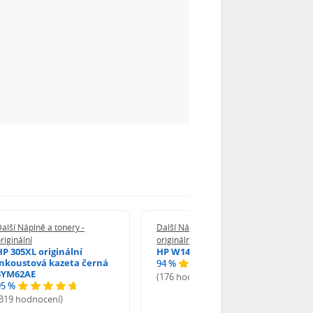
alší Náplně a tonery -
Další Náplně a tonery -
riginální
originální
HP 305XL originální
HP W1420A - originální
inkoustová kazeta černá
94 %
3YM62AE
(176 hodnocení)
95 %
(319 hodnocení)