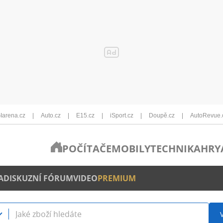
Iarena.cz
Auto.cz
E15.cz
iSport.cz
Doupě.cz
AutoRevue.
POČÍTAČE
MOBILY
TECHNIKA
HRY
A
DISKUZNÍ FÓRUM
VIDEO
PREMIUM