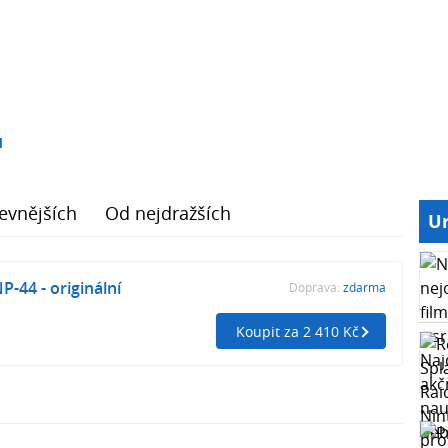
1
evnějších
Od nejdražších
Ur
44 - originální
Doprava:
zdarma
Koupit za 2 410 Kč