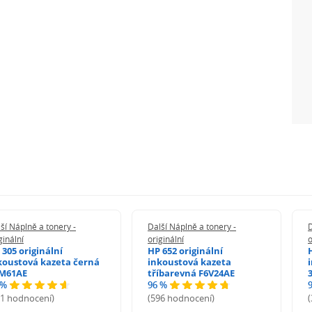
ší Náplně a tonery -
Další Náplně a tonery -
D
ginální
originální
o
 305 originální
HP 652 originální
koustová kazeta černá
inkoustová kazeta
M61AE
tříbarevná F6V24AE
 %
96 %
71 hodnocení)
(596 hodnocení)