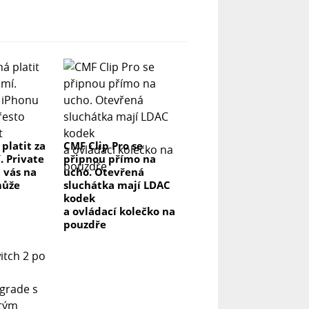
 platit za
CMF Clip Pro se
. Private
připnou přímo na
 vás na
ucho. Otevřená
může
sluchátka mají LDAC
kodek
a ovládací kolečko na
pouzdře