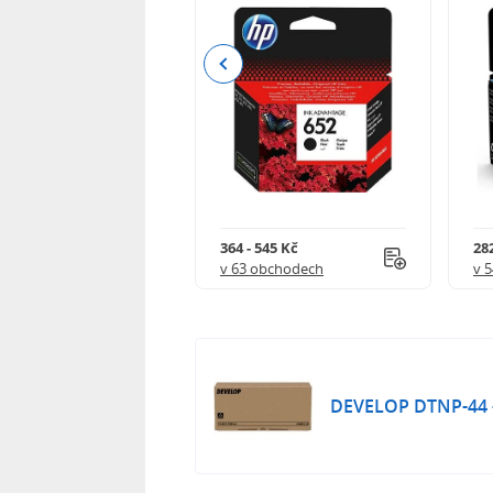
Previous
 732 Kč
364 - 545 Kč
282
 obchodech
v 63 obchodech
v 
DEVELOP DTNP-44 - 