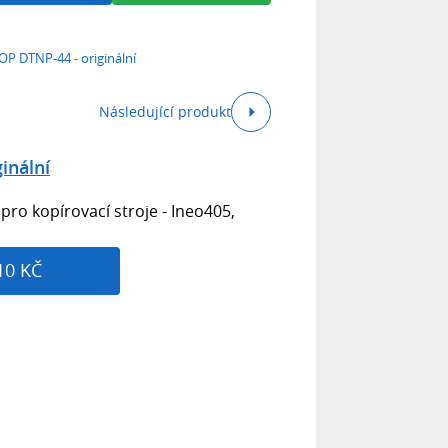
P DTNP-44 - originální
Následující produkt
inální
pro kopírovací stroje - Ineo405,
10 KČ