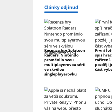
Články odjinud
Recenze hry Splatoon
První fo
Raiders. Nintendo
spíš hrač
proměnilo svou
zařízení.
multiplayerovou sérii
později j
ve skvělou
část výb
singleplayerovku