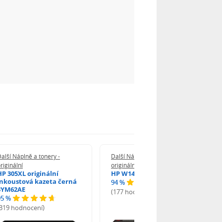
alší Náplně a tonery -
Další Náplně a tonery -
riginální
originální
HP 305XL originální
HP W1420A - originální
inkoustová kazeta černá
94 %
3YM62AE
(177 hodnocení)
95 %
(319 hodnocení)