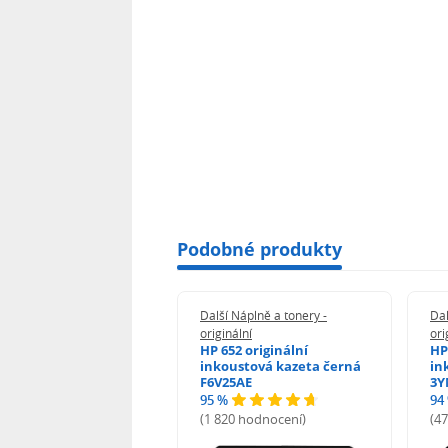
Podobné produkty
 Náplně a tonery -
Další Náplně a tonery -
Dal
nální
originální
ori
her TNB023 -
HP 652 originální
HP
inální
inkoustová kazeta černá
in
F6V25AE
3Y
95 %
94
hodnocení)
(1 820 hodnocení)
(4