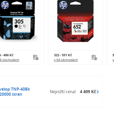
 - 486 Kč
322 - 551 Kč
5
56 obchodech
v 64 obchodech
evelop TNP-40Bk
Nejnižší cena!
4 409 Kč
20000 stran