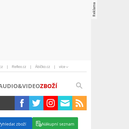
cz
Reflex.cz
Ábíčko.cz
více
AUDIO&VIDEO
ZBOŽÍ
Vyhledat zboží
Nákupní seznam