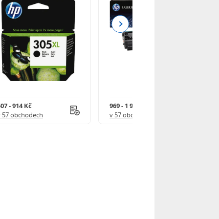
Next
07 - 914 Kč
969 - 1 918 Kč
v 57 obchodech
v 57 obchodech