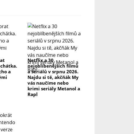
rat
Netflix a 30
uchátka.
nejoblíbenějších filmů
icho a
a seriálů v srpnu 2026.
lými
Najdu si tě, akčňák My
vás naučíme nebo
krimi seriály Metanol a
Rapl