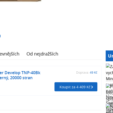
1
evnějších
Od nejdražších
Ur
ner Develop TNP-40Bk
Doprava:
49 Kč
rný, 20000 stran
Koupit za 4 409 Kč