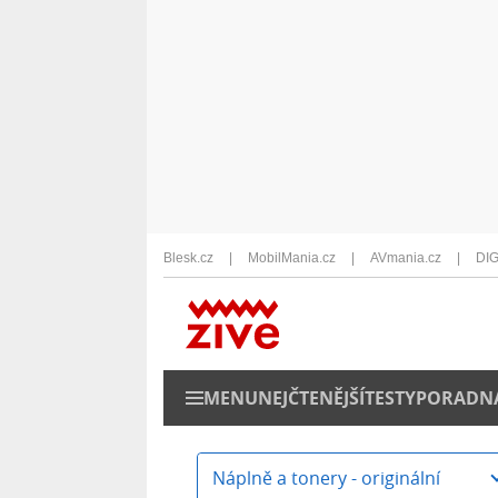
Blesk.cz
MobilMania.cz
AVmania.cz
DIG
MENU
NEJČTENĚJŠÍ
TESTY
PORADN
Náplně a tonery - originální