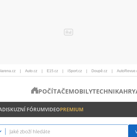
Iarena.cz
Auto.cz
E15.cz
iSport.cz
Doupě.cz
AutoRevue.
POČÍTAČE
MOBILY
TECHNIKA
HRY
A
DISKUZNÍ FÓRUM
VIDEO
PREMIUM