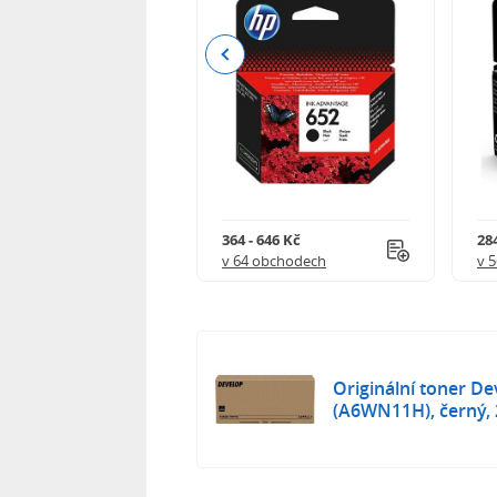
Previous
 901 Kč
364 - 646 Kč
284
 obchodech
v 64 obchodech
v 
Originální toner D
(A6WN11H), černý, 