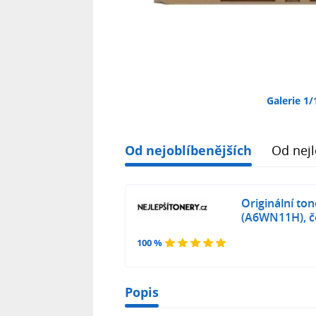
Galerie 1/
Od nejoblíbenějších
Od nejl
Originální to
(A6WN11H), če
100 %
Popis