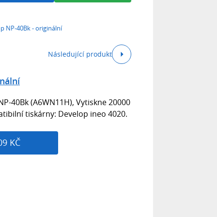
p NP-40Bk - originální
Následující produkt
nální
TNP-40Bk (A6WN11H), Vytiskne 20000
tibilní tiskárny: Develop ineo 4020.
09 KČ