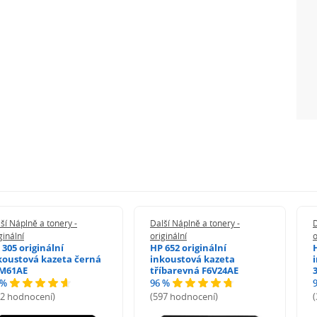
ší Náplně a tonery -
Další Náplně a tonery -
D
ginální
originální
o
 305 originální
HP 652 originální
koustová kazeta černá
inkoustová kazeta
M61AE
tříbarevná F6V24AE
 %
96 %
72 hodnocení)
(597 hodnocení)