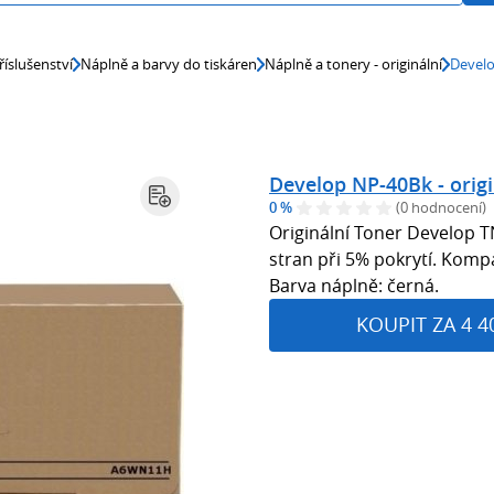
říslušenství
Náplně a barvy do tiskáren
Náplně a tonery - originální
Develo
Develop NP-40Bk - origi
0 %
(0 hodnocení)
Originální Toner Develop 
stran při 5% pokrytí. Kompa
Barva náplně: černá.
KOUPIT ZA 4 4