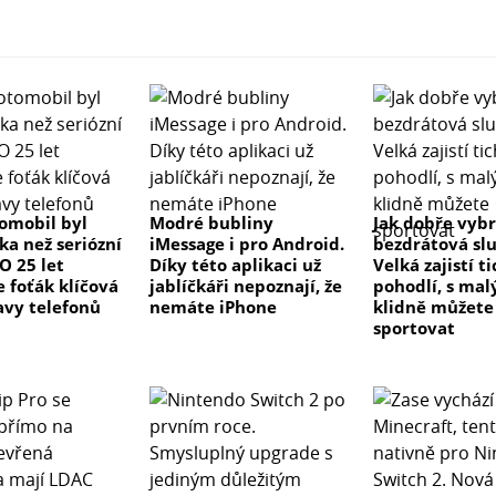
tomobil byl
Modré bubliny
Jak dobře vyb
ka než seriózní
iMessage i pro Android.
bezdrátová sl
 O 25 let
Díky této aplikaci už
Velká zajistí t
e foťák klíčová
jablíčkáři nepoznají, že
pohodlí, s ma
avy telefonů
nemáte iPhone
klidně můžete
sportovat