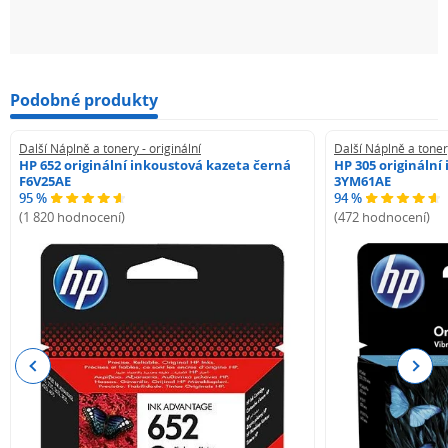
Podobné produkty
Další Náplně a tonery - originální
Další Náplně a tonery
HP 652 originální inkoustová kazeta černá
HP 305 originální
F6V25AE
3YM61AE
95 %
94 %
(1 820 hodnocení)
(472 hodnocení)
Previous
Next