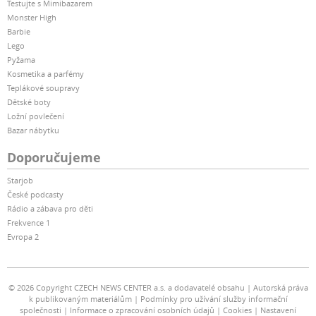
Testujte s Mimibazarem
Monster High
Barbie
Lego
Pyžama
Kosmetika a parfémy
Teplákové soupravy
Dětské boty
Ložní povlečení
Bazar nábytku
Doporučujeme
Starjob
České podcasty
Rádio a zábava pro děti
Frekvence 1
Evropa 2
© 2026 Copyright CZECH NEWS CENTER a.s. a dodavatelé obsahu
Autorská práva
k publikovaným materiálům
Podmínky pro užívání služby informační
společnosti
Informace o zpracování osobních údajů
Cookies
Nastavení