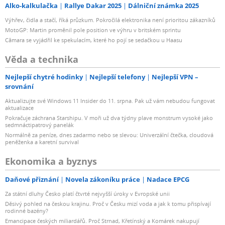
Alko-kalkulačka
Rallye Dakar 2025
Dálniční známka 2025
Výhřev, čidla a stačí, říká průzkum. Pokročilá elektronika není prioritou zákazníků
MotoGP: Martin proměnil pole position ve výhru v britském sprintu
Câmara se vyjádřil ke spekulacím, které ho pojí se sedačkou u Haasu
Věda a technika
Nejlepší chytré hodinky
Nejlepší telefony
Nejlepší VPN –
srovnání
Aktualizujte své Windows 11 Insider do 11. srpna. Pak už vám nebudou fungovat
aktualizace
Pokračuje záchrana Starshipu. V moři už dva týdny plave monstrum vysoké jako
sedmnáctipatrový panelák
Normálně za peníze, dnes zadarmo nebo se slevou: Univerzální čtečka, cloudová
peněženka a karetní survival
Ekonomika a byznys
Daňové přiznání
Novela zákoníku práce
Nadace EPCG
Za státní dluhy Česko platí čtvrté nejvyšší úroky v Evropské unii
Děsivý pohled na českou krajinu. Proč v Česku mizí voda a jak k tomu přispívají
rodinné bazény?
Emancipace českých miliardářů. Proč Strnad, Křetínský a Komárek nakupují