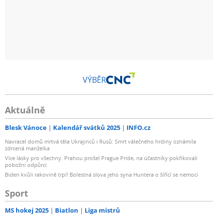
VÝBĚR
Aktuálně
Blesk Vánoce
Kalendář svátků 2025
INFO.cz
Navracel domů mrtvá těla Ukrajinců i Rusů: Smrt válečného hrdiny oznámila
zdrcená manželka
Více lásky pro všechny. Prahou prošel Prague Pride, na účastníky pokřikovali
pobožní odpůrci
Biden kvůli rakovině trpí! Bolestná slova jeho syna Huntera o šířící se nemoci
Sport
MS hokej 2025
Biatlon
Liga mistrů