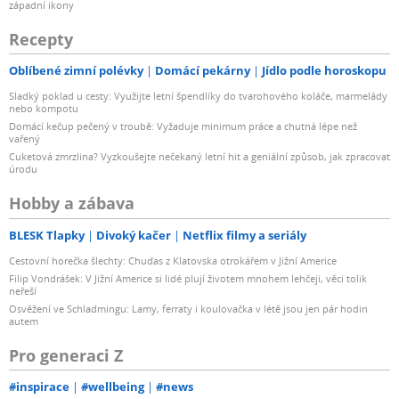
západní ikony
Recepty
Oblíbené zimní polévky
Domácí pekárny
Jídlo podle horoskopu
Sladký poklad u cesty: Využijte letní špendlíky do tvarohového koláče, marmelády
nebo kompotu
Domácí kečup pečený v troubě: Vyžaduje minimum práce a chutná lépe než
vařený
Cuketová zmrzlina? Vyzkoušejte nečekaný letní hit a geniální způsob, jak zpracovat
úrodu
Hobby a zábava
BLESK Tlapky
Divoký kačer
Netflix filmy a seriály
Cestovní horečka šlechty: Chuďas z Klatovska otrokářem v Jižní Americe
Filip Vondrášek: V Jižní Americe si lidé plují životem mnohem lehčeji, věci tolik
neřeší
Osvěžení ve Schladmingu: Lamy, ferraty i koulovačka v létě jsou jen pár hodin
autem
Pro generaci Z
#inspirace
#wellbeing
#news