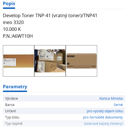
Popis
Develop Toner TNP-41 (vratný toner)/TNP41
ineo 3320
10.000 K
P.N.:A6WT10H
Parametry
Výrobce
Konica Minolta
Barva
černé
Určení
pro vysoký objem tisku
Typ tisku
pro černobílé dokumenty
Typ náplně
tonerové kazety (tonery)