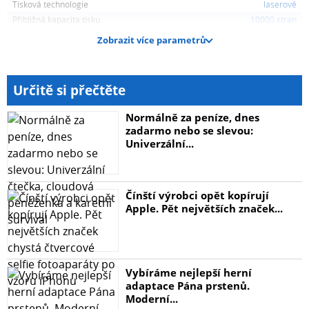
Tisková technologie
laserové
Přibližná kapacita tisku
10000 stran
Zobrazit více parametrů
Určitě si přečtěte
Normálně za peníze, dnes
zadarmo nebo se slevou:
Univerzální...
Čínští výrobci opět kopírují
Apple. Pět největších značek...
Vybíráme nejlepší herní
adaptace Pána prstenů.
Moderní...