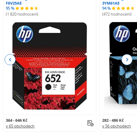
F6V25AE
3YM61AE
95 %
94 %
(1 820 hodnocení)
(472 hodnocení)
Previous
Next
364 - 646 Kč
282 - 486 Kč
v 65 obchodech
v 56 obchodech