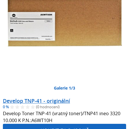
Galerie 1/3
Develop TNP-41 - originální
0 %
(0 hodnocení)
Develop Toner TNP-41 (vratný toner)/TNP41 ineo 3320
10.000 K P.N.:A6WT10H