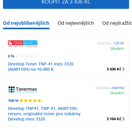
KOUPIT ZA 3 436 KČ
Od nejoblíbenějších
Od nejlevnějších
Od nejdražší
Doprava:
120 Kč
Skladem
0 %
Develop Toner TNP-41 ineo 3320
(A6WT10H) na 10.000 K
3 436 Kč
Doprava:
zdarma
Skladem
100 %
Develop TNP41, TNP-41, A6WT10H,
return, originální toner pro tiskárny
Develop ineo 3320
3 104 Kč