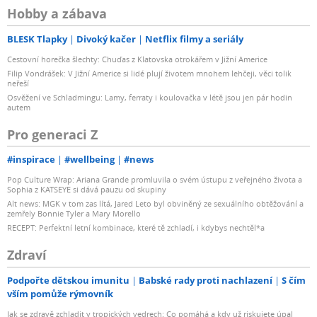
Hobby a zábava
BLESK Tlapky
Divoký kačer
Netflix filmy a seriály
Cestovní horečka šlechty: Chuďas z Klatovska otrokářem v Jižní Americe
Filip Vondrášek: V Jižní Americe si lidé plují životem mnohem lehčeji, věci tolik
neřeší
Osvěžení ve Schladmingu: Lamy, ferraty i koulovačka v létě jsou jen pár hodin
autem
Pro generaci Z
#inspirace
#wellbeing
#news
Pop Culture Wrap: Ariana Grande promluvila o svém ústupu z veřejného života a
Sophia z KATSEYE si dává pauzu od skupiny
Alt news: MGK v tom zas lítá, Jared Leto byl obviněný ze sexuálního obtěžování a
zemřely Bonnie Tyler a Mary Morello
RECEPT: Perfektní letní kombinace, které tě zchladí, i kdybys nechtěl*a
Zdraví
Podpořte dětskou imunitu
Babské rady proti nachlazení
S čím
vším pomůže rýmovník
Jak se zdravě zchladit v tropických vedrech: Co pomáhá a kdy už riskujete úpal