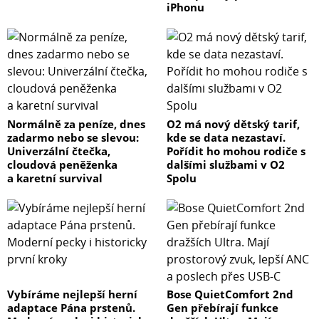
iPhonu
Normálně za peníze, dnes
O2 má nový dětský tarif,
zadarmo nebo se slevou:
kde se data nezastaví.
Univerzální čtečka,
Pořídit ho mohou rodiče s
cloudová peněženka
dalšími službami v O2
a karetní survival
Spolu
Vybíráme nejlepší herní
Bose QuietComfort 2nd
adaptace Pána prstenů.
Gen přebírají funkce