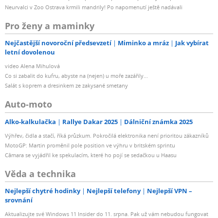
Neurvalci v Zoo Ostrava krmili mandrily! Po napomenutí ještě nadávali
Pro ženy a maminky
Nejčastější novoroční předsevzetí
Miminko a mráz
Jak vybírat
letní dovolenou
video Alena Mihulová
Co si zabalit do kufru, abyste na (nejen) u moře zazářily...
Salát s koprem a dresinkem ze zakysané smetany
Auto-moto
Alko-kalkulačka
Rallye Dakar 2025
Dálniční známka 2025
Výhřev, čidla a stačí, říká průzkum. Pokročilá elektronika není prioritou zákazníků
MotoGP: Martin proměnil pole position ve výhru v britském sprintu
Câmara se vyjádřil ke spekulacím, které ho pojí se sedačkou u Haasu
Věda a technika
Nejlepší chytré hodinky
Nejlepší telefony
Nejlepší VPN –
srovnání
Aktualizujte své Windows 11 Insider do 11. srpna. Pak už vám nebudou fungovat