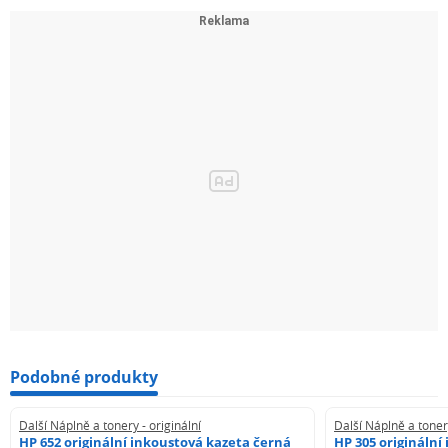
Podobné produkty
Další Náplně a tonery - originální
Další Náplně a tonery
HP 652 originální inkoustová kazeta černá
HP 305 originální