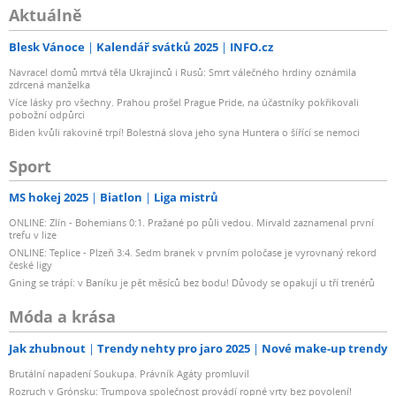
Aktuálně
Blesk Vánoce
Kalendář svátků 2025
INFO.cz
Navracel domů mrtvá těla Ukrajinců i Rusů: Smrt válečného hrdiny oznámila
zdrcená manželka
Více lásky pro všechny. Prahou prošel Prague Pride, na účastníky pokřikovali
pobožní odpůrci
Biden kvůli rakovině trpí! Bolestná slova jeho syna Huntera o šířící se nemoci
Sport
MS hokej 2025
Biatlon
Liga mistrů
ONLINE: Zlín - Bohemians 0:1. Pražané po půli vedou. Mirvald zaznamenal první
trefu v lize
ONLINE: Teplice - Plzeň 3:4. Sedm branek v prvním poločase je vyrovnaný rekord
české ligy
Gning se trápí: v Baníku je pět měsíců bez bodu! Důvody se opakují u tří trenérů
Móda a krása
Jak zhubnout
Trendy nehty pro jaro 2025
Nové make-up trendy
Brutální napadení Soukupa. Právník Agáty promluvil
Rozruch v Grónsku: Trumpova společnost provádí ropné vrty bez povolení!