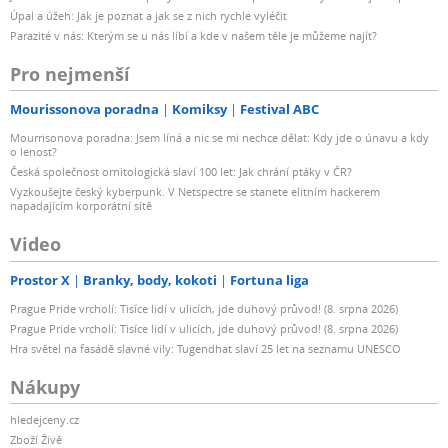
Úpal a úžeh: Jak je poznat a jak se z nich rychle vyléčit
Parazité v nás: Kterým se u nás líbí a kde v našem těle je můžeme najít?
Pro nejmenší
Mourissonova poradna
Komiksy
Festival ABC
Mourrisonova poradna: Jsem líná a nic se mi nechce dělat: Kdy jde o únavu a kdy
o lenost?
Česká společnost ornitologická slaví 100 let: Jak chrání ptáky v ČR?
Vyzkoušejte český kyberpunk. V Netspectre se stanete elitním hackerem
napadajícím korporátní sítě
Video
Prostor X
Branky, body, kokoti
Fortuna liga
Prague Pride vrcholí: Tisíce lidí v ulicích, jde duhový průvod! (8. srpna 2026)
Prague Pride vrcholí: Tisíce lidí v ulicích, jde duhový průvod! (8. srpna 2026)
Hra světel na fasádě slavné vily: Tugendhat slaví 25 let na seznamu UNESCO
Nákupy
hledejceny.cz
Zboží Živě