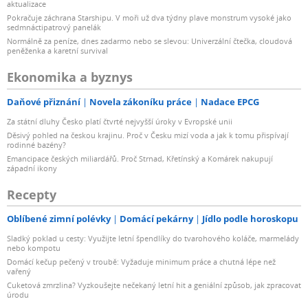
aktualizace
Pokračuje záchrana Starshipu. V moři už dva týdny plave monstrum vysoké jako
sedmnáctipatrový panelák
Normálně za peníze, dnes zadarmo nebo se slevou: Univerzální čtečka, cloudová
peněženka a karetní survival
Ekonomika a byznys
Daňové přiznání
Novela zákoníku práce
Nadace EPCG
Za státní dluhy Česko platí čtvrté nejvyšší úroky v Evropské unii
Děsivý pohled na českou krajinu. Proč v Česku mizí voda a jak k tomu přispívají
rodinné bazény?
Emancipace českých miliardářů. Proč Strnad, Křetínský a Komárek nakupují
západní ikony
Recepty
Oblíbené zimní polévky
Domácí pekárny
Jídlo podle horoskopu
Sladký poklad u cesty: Využijte letní špendlíky do tvarohového koláče, marmelády
nebo kompotu
Domácí kečup pečený v troubě: Vyžaduje minimum práce a chutná lépe než
vařený
Cuketová zmrzlina? Vyzkoušejte nečekaný letní hit a geniální způsob, jak zpracovat
úrodu