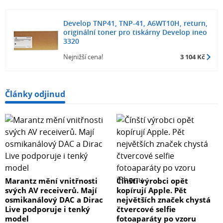
Develop TNP41, TNP-41, A6WT10H, return,
originální toner pro tiskárny Develop ineo
3320
Nejnižší cena!
3 104 Kč
Články odjinud
Marantz mění vnitřnosti
Čínští výrobci opět
svých AV receiverů. Mají
kopírují Apple. Pět
osmikanálový DAC a Dirac
největších značek chystá
Live podporuje i tenký
čtvercové selfie
model
fotoaparáty po vzoru