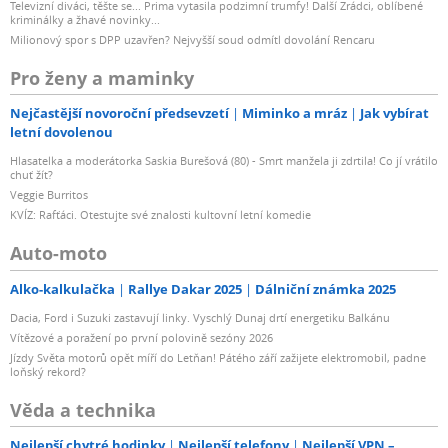
Televizní diváci, těšte se... Prima vytasila podzimní trumfy! Další Zrádci, oblíbené
kriminálky a žhavé novinky...
Milionový spor s DPP uzavřen? Nejvyšší soud odmítl dovolání Rencaru
Pro ženy a maminky
Nejčastější novoroční předsevzetí
Miminko a mráz
Jak vybírat
letní dovolenou
Hlasatelka a moderátorka Saskia Burešová (80) - Smrt manžela ji zdrtila! Co jí vrátilo
chuť žít?
Veggie Burritos
KVÍZ: Rafťáci. Otestujte své znalosti kultovní letní komedie
Auto-moto
Alko-kalkulačka
Rallye Dakar 2025
Dálniční známka 2025
Dacia, Ford i Suzuki zastavují linky. Vyschlý Dunaj drtí energetiku Balkánu
Vítězové a poražení po první polovině sezóny 2026
Jízdy Světa motorů opět míří do Letňan! Pátého září zažijete elektromobil, padne
loňský rekord?
Věda a technika
Nejlepší chytré hodinky
Nejlepší telefony
Nejlepší VPN –