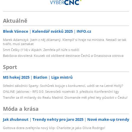
VÝBĚR
Aktuálně
Blesk Vánoce
Kalendář svátků 2025
INFO.cz
Marek Adamczyk: Jsem z něj zklamaný. Klempíř si hraje na ministra. Nestačí se tak
tvářit, musí zamakat
Smrt Češky (†14) v Alpách: Zemřela při túře s rodiči
Babišova dovolená: Kousek od oblíbené destinace Čechů a Onassisova ostrova
Sport
MS hokej 2025
Biatlon
Liga mistrů
Střední záložníci Sparty: Sochůrek bojuje s konkurencí, udrží se na Letné Hollý?
ONLINE: Jablonec - RFS 0:0. Severočeši rozehráli 3. předkolo Konferenční ligy
Transfer za tři miliardy do Realu Madrid: Diomande měl před lety působit v Česku!
Móda a krása
Jak zhubnout
Trendy nehty pro jaro 2025
Nové make-up trendy
Gottova dcera zveřejnila nový klip: Charlotte je jako Olivie Rodrigo!