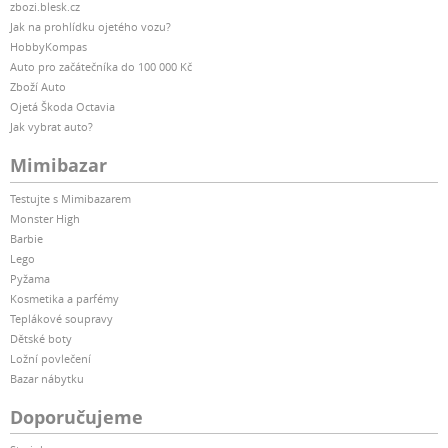
zbozi.blesk.cz
Jak na prohlídku ojetého vozu?
HobbyKompas
Auto pro začátečníka do 100 000 Kč
Zboží Auto
Ojetá Škoda Octavia
Jak vybrat auto?
Mimibazar
Testujte s Mimibazarem
Monster High
Barbie
Lego
Pyžama
Kosmetika a parfémy
Teplákové soupravy
Dětské boty
Ložní povlečení
Bazar nábytku
Doporučujeme