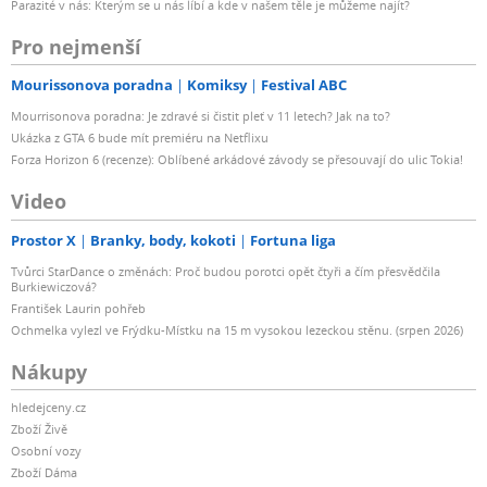
Parazité v nás: Kterým se u nás líbí a kde v našem těle je můžeme najít?
Pro nejmenší
Mourissonova poradna
Komiksy
Festival ABC
Mourrisonova poradna: Je zdravé si čistit pleť v 11 letech? Jak na to?
Ukázka z GTA 6 bude mít premiéru na Netflixu
Forza Horizon 6 (recenze): Oblíbené arkádové závody se přesouvají do ulic Tokia!
Video
Prostor X
Branky, body, kokoti
Fortuna liga
Tvůrci StarDance o změnách: Proč budou porotci opět čtyři a čím přesvědčila
Burkiewiczová?
František Laurin pohřeb
Ochmelka vylezl ve Frýdku-Místku na 15 m vysokou lezeckou stěnu. (srpen 2026)
Nákupy
hledejceny.cz
Zboží Živě
Osobní vozy
Zboží Dáma