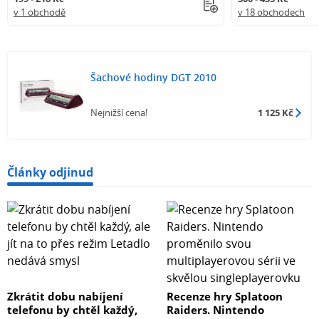
v 1 obchodě
v 18 obchodech
Šachové hodiny DGT 2010
Nejnižší cena!
1 125 Kč
Články odjinud
Zkrátit dobu nabíjení
Recenze hry Splatoon
telefonu by chtěl každý,
Raiders. Nintendo