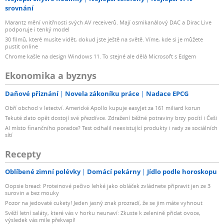
srovnání
Marantz mění vnitřnosti svých AV receiverů. Mají osmikanálový DAC a Dirac Live
podporuje i tenký model
30 filmů, které musíte vidět, dokud jste ještě na světě. Víme, kde si je můžete
pustit online
Chrome kašle na design Windows 11. To stejné ale dělá Microsoft s Edgem
Ekonomika a byznys
Daňové přiznání
Novela zákoníku práce
Nadace EPCG
Obří obchod v letectví. Americké Apollo kupuje easyJet za 161 miliard korun
Tekuté zlato opět dostojí své přezdívce. Zdražení běžné potraviny brzy pocítí i Češi
AI místo finančního poradce? Test odhalil neexistující produkty i rady ze sociálních
sítí
Recepty
Oblíbené zimní polévky
Domácí pekárny
Jídlo podle horoskopu
Oopsie bread: Proteinové pečivo lehké jako obláček zvládnete připravit jen ze 3
surovin a bez mouky
Pozor na jedovaté cukety! Jeden jasný znak prozradí, že se jim máte vyhnout
Svěží letní saláty, které vás v horku neunaví: Zkuste k zelenině přidat ovoce,
výsledek vás mile překvapí!