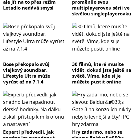
ale jít na to přes režim
proměnilo svou
Letadlo nedává smysl
multiplayerovou sérii ve
skvělou singleplayerovku
Bose překopalo svůj
30 filmů, které musíte
vlajkový soundbar.
vidět, dokud jste ještě na
Lifestyle Ultra může
světě. Víme, kde si je
vyrůst až na 7.1.4
můžete pustit online
Experti předvedli, jak
Hry zadarmo, nebo se
snadno lze napadnout
slevou: Baldur&#039;s