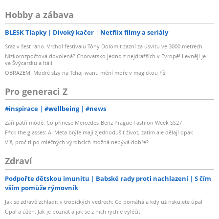
Hobby a zábava
BLESK Tlapky
Divoký kačer
Netflix filmy a seriály
Sraz v šest ráno. Vrchol festivalu Tóny Dolomit zazní za úsvitu ve 3000 metrech
Nízkorozpočtová dovolená? Chorvatsko jedno z nejdražších v Evropě! Levněji je i
ve Švýcarsku a Itálii
OBRAZEM: Modré slzy na Tchaj-wanu mění moře v magickou říši
Pro generaci Z
#inspirace
#wellbeing
#news
Září patří módě: Co přinese Mercedes-Benz Prague Fashion Week SS27
F*ck the glasses: AI Meta brýle mají zjednodušit život, zatím ale dělají opak
Víš, proč ti po mléčných výrobcích možná nebývá dobře?
Zdraví
Podpořte dětskou imunitu
Babské rady proti nachlazení
S čím
vším pomůže rýmovník
Jak se zdravě zchladit v tropických vedrech: Co pomáhá a kdy už riskujete úpal
Úpal a úžeh: Jak je poznat a jak se z nich rychle vyléčit