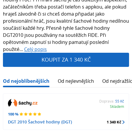
začátečníkům třeba postačí telefon s appkou, ale pokud
hraješ závodně či si chceš doma připadat jako
profesionální hráč, jsou kvalitní šachové hodiny nedílnou
součástí každé hry. Přesně tyhle šachové hodiny
DGT2010 jsou používány na soutěžích FIDE. Při
opětovném zapnutí si hodiny pamatují poslední
použité...
Celý popis
KOUPIT ZA 1 340 KČ
Od nejoblíbenějších
Od nejlevnějších
Od nejdražší
Doprava:
55 Kč
Skladem
100 %
DGT 2010 Šachové hodiny (DGT)
1 340 Kč