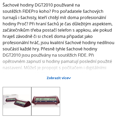
Šachové hodiny DGT2010 používané na
soutěžích FIDEPro koho? Pro pořadatele šachových
turnajů i šachisty, kteří chtějí mít doma profesionální
hodiny Proč? Při hraní šachů je čas důležitým aspektem,
začátečníkům třeba postačí telefon s appkou, ale pokud
hraješ závodně či si chceš doma připadat jako
profesionální hráč, jsou kvalitní šachové hodiny nedílnou
součástí každé hry. Přesně tyhle šachové hodiny
DGT2010 jsou používány na soutěžích FIDE. Při
opětovném zapnutí si hodiny pamatují poslední použité
nastavení. Můžeš je propojit s počítačem i digitálními
šachovnicemi od DGT. Hodiny jsou vhodné i pro hry
Zobrazit více
jako je Go či Baduk. Můžeš je vyzkoušet i při Scrable, pod
časovým tlakem bude hra zábavnější. Vlastnosti:
Výrobce: DGT Odchylka pouze 1 sekunda za hodinu