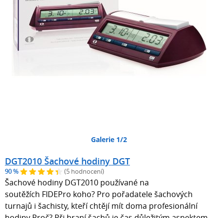
Galerie 1/2
DGT2010 Šachové hodiny DGT
90 %
(5 hodnocení)
Šachové hodiny DGT2010 používané na
soutěžích FIDEPro koho? Pro pořadatele šachových
turnajů i šachisty, kteří chtějí mít doma profesionální
hodiny Proč? Při hraní šachů je čas důležitým aspektem,