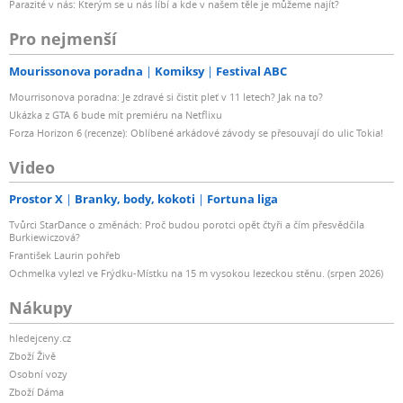
Parazité v nás: Kterým se u nás líbí a kde v našem těle je můžeme najít?
Pro nejmenší
Mourissonova poradna
Komiksy
Festival ABC
Mourrisonova poradna: Je zdravé si čistit pleť v 11 letech? Jak na to?
Ukázka z GTA 6 bude mít premiéru na Netflixu
Forza Horizon 6 (recenze): Oblíbené arkádové závody se přesouvají do ulic Tokia!
Video
Prostor X
Branky, body, kokoti
Fortuna liga
Tvůrci StarDance o změnách: Proč budou porotci opět čtyři a čím přesvědčila
Burkiewiczová?
František Laurin pohřeb
Ochmelka vylezl ve Frýdku-Místku na 15 m vysokou lezeckou stěnu. (srpen 2026)
Nákupy
hledejceny.cz
Zboží Živě
Osobní vozy
Zboží Dáma