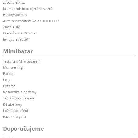
zbozi.blesk.cz
Jak na prohlídku ojetého vozu?
HobbyKompas
Auto pro začátečníka do 100 000 Kč
Zboží Auto
Ojetá Škoda Octavia
Jak vybrat auto?
Mimibazar
Testujte s Mimibazarem
Monster High
Barbie
Lego
Pyžama
Kosmetika a parfémy
Teplákové soupravy
Dětské boty
Ložní povlečení
Bazar nábytku
Doporučujeme