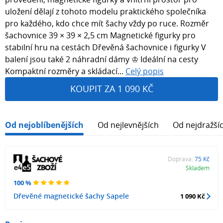
uložení dělají z tohoto modelu praktického společníka
pro každého, kdo chce mít šachy vždy po ruce. Rozměr
šachovnice 39 × 39 × 2,5 cm Magnetické figurky pro
stabilní hru na cestách Dřevěná šachovnice i figurky V
balení jsou také 2 náhradní dámy ♔ Ideální na cesty
Kompaktní rozměry a skládací...
Celý popis
KOUPIT ZA 1 090 KČ
Od nejoblíbenějších
Od nejlevnějších
Od nejdražší
Doprava:
75 Kč
Skladem
100 %
Dřevěné magnetické šachy Sapele
1 090 Kč