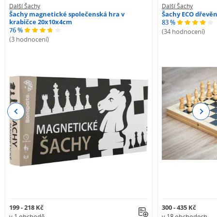
Jsou v balení i náhradní figurky?
Další Šachy
Další Šachy
Ano, součástí balení jsou 2 náhradní dámy.
Šachy magnetické společenská hra v
Šachy ECO dřevě
krabičce 20x10x4cm
83 %
76 %
(34 hodnocení)
(3 hodnocení)
Previous
Next
199 - 218 Kč
300 - 435 Kč
v 1 obchodě
v 18 obchodech