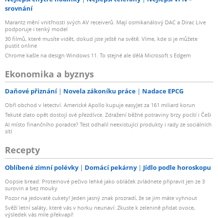
srovnání
Marantz mění vnitřnosti svých AV receiverů. Mají osmikanálový DAC a Dirac Live
podporuje i tenký model
30 filmů, které musíte vidět, dokud jste ještě na světě. Víme, kde si je můžete
pustit online
Chrome kašle na design Windows 11. To stejné ale dělá Microsoft s Edgem
Ekonomika a byznys
Daňové přiznání
Novela zákoníku práce
Nadace EPCG
Obří obchod v letectví. Americké Apollo kupuje easyJet za 161 miliard korun
Tekuté zlato opět dostojí své přezdívce. Zdražení běžné potraviny brzy pocítí i Češi
AI místo finančního poradce? Test odhalil neexistující produkty i rady ze sociálních
sítí
Recepty
Oblíbené zimní polévky
Domácí pekárny
Jídlo podle horoskopu
Oopsie bread: Proteinové pečivo lehké jako obláček zvládnete připravit jen ze 3
surovin a bez mouky
Pozor na jedovaté cukety! Jeden jasný znak prozradí, že se jim máte vyhnout
Svěží letní saláty, které vás v horku neunaví: Zkuste k zelenině přidat ovoce,
výsledek vás mile překvapí!