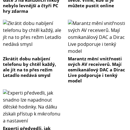
Gate 3 na konzolích nikdy
světě. Víme, kde si je
nebylo levnější a čtyři PC
můžete pustit online
hry zdarma
Zkrátit dobu nabíjení
Marantz mění vnitřnosti
telefonu by chtěl každý,
svých AV receiverů. Mají
ale jít na to přes režim
osmikanálový DAC a Dirac
Letadlo nedává smysl
Live podporuje i tenký
model
Experti předvedli, jak