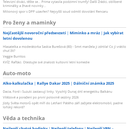
Televizní diváci, těšte se... Prima vytasila podzimní trumfy! Další Zrádci, oblíbené
kriminálky a žhavé novinky...
Milionový spor s DPP uzavřen? Nejvyšší soud odmítl dovolání Rencaru
Pro ženy a maminky
Nejčastější novoroční předsevzetí
Miminko a mráz
Jak vybírat
letní dovolenou
Hlasatelka a moderátorka Saskia Burešová (80) - Smrt manžela ji zdrtila! Co jí vrátilo
chuť žít?
Veggie Burritos
KVÍZ: Rafťáci. Otestujte své znalosti kultovní letní komedie
Auto-moto
Alko-kalkulačka
Rallye Dakar 2025
Dálniční známka 2025
Dacia, Ford i Suzuki zastavují linky. Vyschlý Dunaj drtí energetiku Balkánu
Vítězové a poražení po první polovině sezóny 2026
Jízdy Světa motorů opět míří do Letňan! Pátého září zažijete elektromobil, padne
loňský rekord?
Věda a technika
Nejlepší chytré hodinky
Nejlepší telefony
Nejlepší VPN –