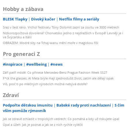
Hobby a zábava
BLESK Tlapky
Divoký kačer
Netflix filmy a seriály
Sraz v šest ráno. Vrchol festivalu Tóny Dolomit zazní za úsvitu ve 3000 metrech
Nízkorozpočtová dovolená? Chorvatsko jedno z nejdražších v Evropě! Levněji je i
ve Švýcarsku a Itálii
OBRAZEM: Modré slzy na Tchaj-wanu mění moře v magickou říši
Pro generaci Z
#inspirace
#wellbeing
#news
Září patří módě: Co přinese Mercedes-Benz Prague Fashion Week SS27
F*ck the glasses: AI Meta brýle mají zjednodušit život, zatím ale dělají opak
Víš, proč ti po mléčných výrobcích možná nebývá dobře?
Zdraví
Podpořte dětskou imunitu
Babské rady proti nachlazení
S čím
vším pomůže rýmovník
Jak se zdravě zchladit v tropických vedrech: Co pomáhá a kdy už riskujete úpal
Úpal a úžeh: Jak je poznat a jak se z nich rychle vyléčit