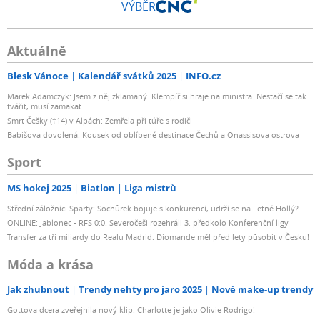
VÝBĚR
Aktuálně
Blesk Vánoce
Kalendář svátků 2025
INFO.cz
Marek Adamczyk: Jsem z něj zklamaný. Klempíř si hraje na ministra. Nestačí se tak
tvářit, musí zamakat
Smrt Češky (†14) v Alpách: Zemřela při túře s rodiči
Babišova dovolená: Kousek od oblíbené destinace Čechů a Onassisova ostrova
Sport
MS hokej 2025
Biatlon
Liga mistrů
Střední záložníci Sparty: Sochůrek bojuje s konkurencí, udrží se na Letné Hollý?
ONLINE: Jablonec - RFS 0:0. Severočeši rozehráli 3. předkolo Konferenční ligy
Transfer za tři miliardy do Realu Madrid: Diomande měl před lety působit v Česku!
Móda a krása
Jak zhubnout
Trendy nehty pro jaro 2025
Nové make-up trendy
Gottova dcera zveřejnila nový klip: Charlotte je jako Olivie Rodrigo!