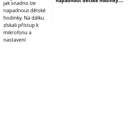
napadnout dětské hodinky....
Výhodou balení jsou také 2 náhradní dámy, které se hodí
při proměně pěšce i jako praktická rezerva.
Fotogalerie produktu Technické parametry Název
produktu Dřevěné magnetické šachy Sapele Rozměry
šachovnice 39 × 39 × 2,5 cm Typ Dřevěné magnetické
skládací šachy Konstrukce Skládací šachovnice s
úložným prostorem na figurky Materiál šachovnice
Dřevo Materiál figurek Dřevo Vlastnosti Magnetické, 2
náhradní dámy Výška krále 7,7 cm
Rozměry figurek: dáma 7,0 cm, střelec 5,5 cm, jezdec 4,5
cm, věž 4,0 cm, pěšec 3,3 cm.
Pro koho jsou tyto šachy vhodné
Tento model ocení rekreační hráč, cestovatel, rodina i
každý, kdo hledá praktické dřevěné šachy s
jednoduchým přenášením a skladováním.
Díky magnetickému provedení jsou vhodné zejména pro
ty, kteří chtějí hrát i mimo domov.
Proč si vybrat právě tento model