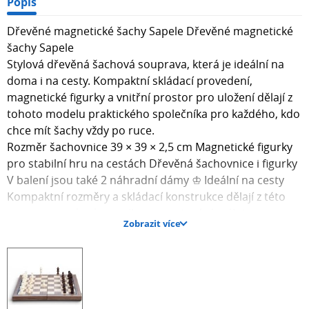
Popis
Dřevěné magnetické šachy Sapele Dřevěné magnetické
šachy Sapele
Stylová dřevěná šachová souprava, která je ideální na
doma i na cesty. Kompaktní skládací provedení,
magnetické figurky a vnitřní prostor pro uložení dělají z
tohoto modelu praktického společníka pro každého, kdo
chce mít šachy vždy po ruce.
Rozměr šachovnice 39 × 39 × 2,5 cm Magnetické figurky
pro stabilní hru na cestách Dřevěná šachovnice i figurky
V balení jsou také 2 náhradní dámy ♔ Ideální na cesty
Kompaktní rozměry a skládací konstrukce dělají z této
soupravy praktickou volbu na cestování i výlety.
Zobrazit více
▣ Magnetické provedení
Figurky pevně drží na šachovnici, takže se při hře méně
posouvají i v pohybu.
♞ Dřevěné zpracování
Šachovnice i figurky jsou vyrobeny ze dřeva, které působí