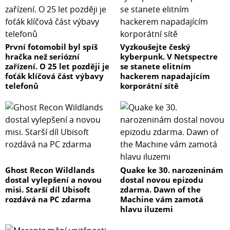
První fotomobil byl spíš
Vyzkoušejte český
hračka než seriózní
kyberpunk. V Netspectre
zařízení. O 25 let později je
se stanete elitním
foťák klíčová část výbavy
hackerem napadajícím
telefonů
korporátní sítě
Ghost Recon Wildlands
Quake ke 30. narozeninám
dostal vylepšení a novou
dostal novou epizodu
misi. Starší díl Ubisoft
zdarma. Dawn of the
rozdává na PC zdarma
Machine vám zamotá
hlavu iluzemi