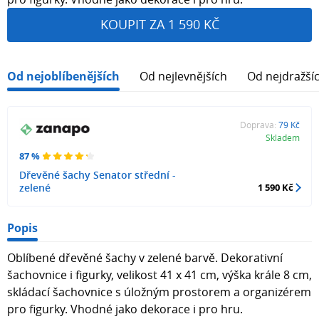
KOUPIT ZA 1 590 KČ
Od nejoblíbenějších
Od nejlevnějších
Od nejdražší
Doprava:
79 Kč
Skladem
87 %
Dřevěné šachy Senator střední -
zelené
1 590 Kč
Popis
Oblíbené dřevěné šachy v zelené barvě. Dekorativní
šachovnice i figurky, velikost 41 x 41 cm, výška krále 8 cm,
skládací šachovnice s úložným prostorem a organizérem
pro figurky. Vhodné jako dekorace i pro hru.