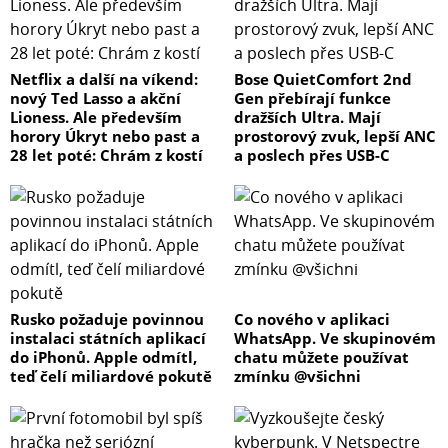
Netflix a další na víkend:
Bose QuietComfort 2nd
nový Ted Lasso a akční
Gen přebírají funkce
Lioness. Ale především
dražších Ultra. Mají
horory Úkryt nebo past a
prostorový zvuk, lepší ANC
28 let poté: Chrám z kostí
a poslech přes USB-C
Rusko požaduje povinnou
Co nového v aplikaci
instalaci státních aplikací
WhatsApp. Ve skupinovém
do iPhonů. Apple odmítl,
chatu můžete používat
teď čelí miliardové pokutě
zmínku @všichni