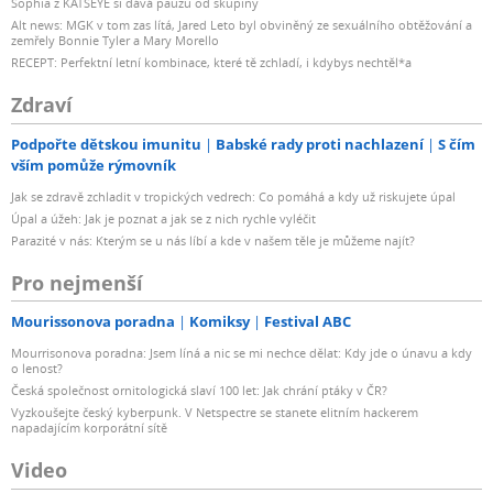
Sophia z KATSEYE si dává pauzu od skupiny
Alt news: MGK v tom zas lítá, Jared Leto byl obviněný ze sexuálního obtěžování a
zemřely Bonnie Tyler a Mary Morello
RECEPT: Perfektní letní kombinace, které tě zchladí, i kdybys nechtěl*a
Zdraví
Podpořte dětskou imunitu
Babské rady proti nachlazení
S čím
vším pomůže rýmovník
Jak se zdravě zchladit v tropických vedrech: Co pomáhá a kdy už riskujete úpal
Úpal a úžeh: Jak je poznat a jak se z nich rychle vyléčit
Parazité v nás: Kterým se u nás líbí a kde v našem těle je můžeme najít?
Pro nejmenší
Mourissonova poradna
Komiksy
Festival ABC
Mourrisonova poradna: Jsem líná a nic se mi nechce dělat: Kdy jde o únavu a kdy
o lenost?
Česká společnost ornitologická slaví 100 let: Jak chrání ptáky v ČR?
Vyzkoušejte český kyberpunk. V Netspectre se stanete elitním hackerem
napadajícím korporátní sítě
Video