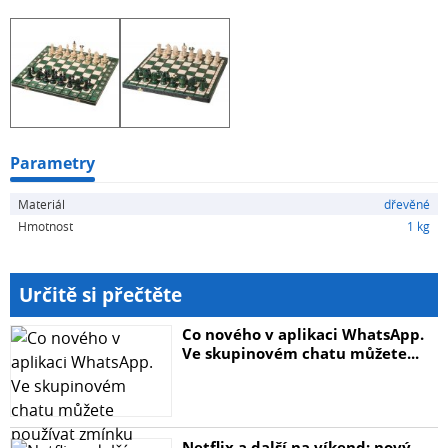
Parametry
Materiál
dřevěné
Hmotnost
1 kg
Určitě si přečtěte
Co nového v aplikaci WhatsApp.
Ve skupinovém chatu můžete...
Netflix a další na víkend: nový