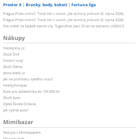
Prostor X
Branky, body, kokoti
Fortuna liga
Prague Pride vrcholí: Tisíce lidí v ulicích, jde duhový průvod! (8. srpna 2026)
Prague Pride vrcholí: Tisíce lidí v ulicích, jde duhový průvod! (8. srpna 2026)
Hra světel na fasádě slavné vily: Tugendhat slaví 25 let na seznamu UNESCO
Nákupy
hledejceny.cz
Zboží Živě
Osobní vozy
Zboží Dáma
zbozi.blesk.cz
Jak na prohlídku ojetého vozu?
HobbyKompas
Auto pro začátečníka do 100 000 Kč
Zboží Auto
Ojetá Škoda Octavia
Jak vybrat auto?
Mimibazar
Testujte s Mimibazarem
Monster High