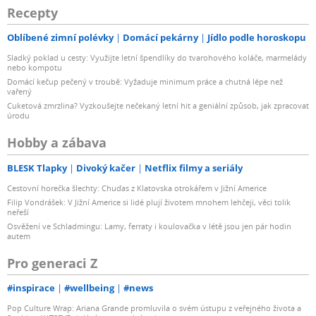
Recepty
Oblíbené zimní polévky
Domácí pekárny
Jídlo podle horoskopu
Sladký poklad u cesty: Využijte letní špendlíky do tvarohového koláče, marmelády
nebo kompotu
Domácí kečup pečený v troubě: Vyžaduje minimum práce a chutná lépe než
vařený
Cuketová zmrzlina? Vyzkoušejte nečekaný letní hit a geniální způsob, jak zpracovat
úrodu
Hobby a zábava
BLESK Tlapky
Divoký kačer
Netflix filmy a seriály
Cestovní horečka šlechty: Chuďas z Klatovska otrokářem v Jižní Americe
Filip Vondrášek: V Jižní Americe si lidé plují životem mnohem lehčeji, věci tolik
neřeší
Osvěžení ve Schladmingu: Lamy, ferraty i koulovačka v létě jsou jen pár hodin
autem
Pro generaci Z
#inspirace
#wellbeing
#news
Pop Culture Wrap: Ariana Grande promluvila o svém ústupu z veřejného života a