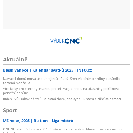
VÝBĚR
Aktuálně
Blesk Vánoce
Kalendář svátků 2025
INFO.cz
Navracel domů mrtvá těla Ukrajinců i Rusů: Smrt válečného hrdiny oznámila
zdrcená manželka
Více lásky pro všechny. Prahou prošel Prague Pride, na účastníky pokřikovali
pobožní odpůrci
Biden kvůli rakovině trpí! Bolestná slova jeho syna Huntera o šířící se nemoci
Sport
MS hokej 2025
Biatlon
Liga mistrů
ONLINE: Zlín - Bohemians 0:1. Pražané po půli vedou. Mirvald zaznamenal první