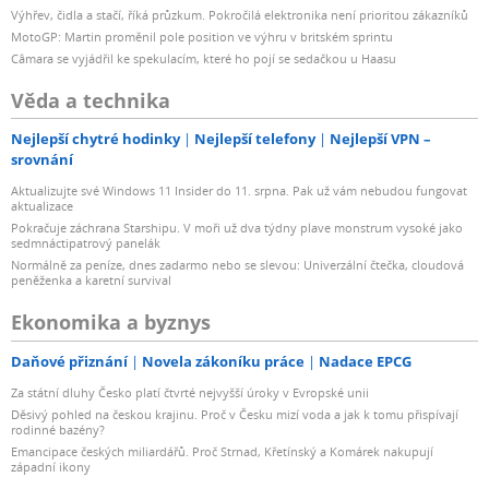
Výhřev, čidla a stačí, říká průzkum. Pokročilá elektronika není prioritou zákazníků
MotoGP: Martin proměnil pole position ve výhru v britském sprintu
Câmara se vyjádřil ke spekulacím, které ho pojí se sedačkou u Haasu
Věda a technika
Nejlepší chytré hodinky
Nejlepší telefony
Nejlepší VPN –
srovnání
Aktualizujte své Windows 11 Insider do 11. srpna. Pak už vám nebudou fungovat
aktualizace
Pokračuje záchrana Starshipu. V moři už dva týdny plave monstrum vysoké jako
sedmnáctipatrový panelák
Normálně za peníze, dnes zadarmo nebo se slevou: Univerzální čtečka, cloudová
peněženka a karetní survival
Ekonomika a byznys
Daňové přiznání
Novela zákoníku práce
Nadace EPCG
Za státní dluhy Česko platí čtvrté nejvyšší úroky v Evropské unii
Děsivý pohled na českou krajinu. Proč v Česku mizí voda a jak k tomu přispívají
rodinné bazény?
Emancipace českých miliardářů. Proč Strnad, Křetínský a Komárek nakupují
západní ikony