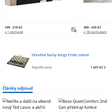
199 - 218 Kč
300 - 435 Kč
v 1 obchodě
v 18 obchodech
Dřevěné šachy Kings Pride zelené
Nejnižší cena!
1 437 Kč
Články odjinud