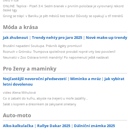
trefu v lize
ONLINE: Teplice - Plzeň 3:4. Sedm branek v prvním poločase je vyrovnaný rekord
české ligy
Gning se trápí: v Baníku je pět měsíců bez bodu! Důvody se opakují u tří trenérů
Móda a krása
Jak zhubnout
Trendy nehty pro jaro 2025
Nové make-up trendy
Brutální napadení Soukupa. Právník Agáty promluvil
Rozruch v Grónsku: Trumpova společnost provádí ropné vrty bez povolení!
Neurvalci v Zoo Ostrava krmili mandrily! Po napomenutí ještě nadávali
Pro ženy a maminky
Nejčastější novoroční předsevzetí
Miminko a mráz
Jak vybírat
letní dovolenou
video Alena Mihulová
Co si zabalit do kufru, abyste na (nejen) u moře zazářily...
Salát s koprem a dresinkem ze zakysané smetany
Auto-moto
Alko-kalkulačka
Rallye Dakar 2025
Dálniční známka 2025