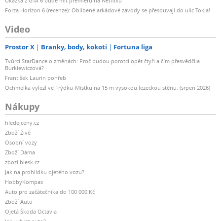
Ukázka z GTA 6 bude mít premiéru na Netflixu
Forza Horizon 6 (recenze): Oblíbené arkádové závody se přesouvají do ulic Tokia!
Video
Prostor X
Branky, body, kokoti
Fortuna liga
Tvůrci StarDance o změnách: Proč budou porotci opět čtyři a čím přesvědčila
Burkiewiczová?
František Laurin pohřeb
Ochmelka vylezl ve Frýdku-Místku na 15 m vysokou lezeckou stěnu. (srpen 2026)
Nákupy
hledejceny.cz
Zboží Živě
Osobní vozy
Zboží Dáma
zbozi.blesk.cz
Jak na prohlídku ojetého vozu?
HobbyKompas
Auto pro začátečníka do 100 000 Kč
Zboží Auto
Ojetá Škoda Octavia