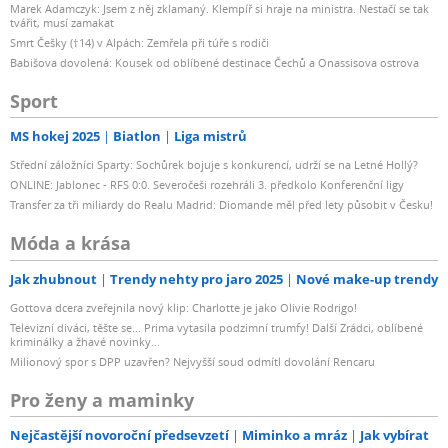
Marek Adamczyk: Jsem z něj zklamaný. Klempíř si hraje na ministra. Nestačí se tak
tvářit, musí zamakat
Smrt Češky (†14) v Alpách: Zemřela při túře s rodiči
Babišova dovolená: Kousek od oblíbené destinace Čechů a Onassisova ostrova
Sport
MS hokej 2025
Biatlon
Liga mistrů
Střední záložníci Sparty: Sochůrek bojuje s konkurencí, udrží se na Letné Hollý?
ONLINE: Jablonec - RFS 0:0. Severočeši rozehráli 3. předkolo Konferenční ligy
Transfer za tři miliardy do Realu Madrid: Diomande měl před lety působit v Česku!
Móda a krása
Jak zhubnout
Trendy nehty pro jaro 2025
Nové make-up trendy
Gottova dcera zveřejnila nový klip: Charlotte je jako Olivie Rodrigo!
Televizní diváci, těšte se... Prima vytasila podzimní trumfy! Další Zrádci, oblíbené
kriminálky a žhavé novinky...
Milionový spor s DPP uzavřen? Nejvyšší soud odmítl dovolání Rencaru
Pro ženy a maminky
Nejčastější novoroční předsevzetí
Miminko a mráz
Jak vybírat