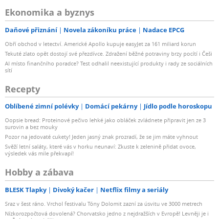
Ekonomika a byznys
Daňové přiznání
Novela zákoníku práce
Nadace EPCG
Obří obchod v letectví. Americké Apollo kupuje easyJet za 161 miliard korun
Tekuté zlato opět dostojí své přezdívce. Zdražení běžné potraviny brzy pocítí i Češi
AI místo finančního poradce? Test odhalil neexistující produkty i rady ze sociálních
sítí
Recepty
Oblíbené zimní polévky
Domácí pekárny
Jídlo podle horoskopu
Oopsie bread: Proteinové pečivo lehké jako obláček zvládnete připravit jen ze 3
surovin a bez mouky
Pozor na jedovaté cukety! Jeden jasný znak prozradí, že se jim máte vyhnout
Svěží letní saláty, které vás v horku neunaví: Zkuste k zelenině přidat ovoce,
výsledek vás mile překvapí!
Hobby a zábava
BLESK Tlapky
Divoký kačer
Netflix filmy a seriály
Sraz v šest ráno. Vrchol festivalu Tóny Dolomit zazní za úsvitu ve 3000 metrech
Nízkorozpočtová dovolená? Chorvatsko jedno z nejdražších v Evropě! Levněji je i