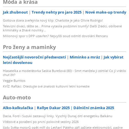
Móda a krása
Jak zhubnout
Trendy nehty pro jaro 2025
Nové make-up trendy
Gottova dcera zveřejnila nový klip: Charlotte je jako Olivie Rodrigo!
Televizní diváci, těšte se... Prima vytasila podzimní trumfy! Další Zrádci, oblíbené
kriminálky a žhavé novinky...
Milionový spor s DPP uzavřen? Nejvyšší soud odmítl dovolání Rencaru
Pro ženy a maminky
Nejčastější novoroční předsevzetí
Miminko a mráz
Jak vybírat
letní dovolenou
Hlasatelka a moderátorka Saskia Burešová (80) - Smrt manžela ji zdrtila! Co jí vrátilo
chuť žít?
Veggie Burritos
KVÍZ: Rafťáci. Otestujte své znalosti kultovní letní komedie
Auto-moto
Alko-kalkulačka
Rallye Dakar 2025
Dálniční známka 2025
Dacia, Ford i Suzuki zastavují linky. Vyschlý Dunaj drtí energetiku Balkánu
Vítězové a poražení po první polovině sezóny 2026
Jízdy Světa motorů opět míří do Letňan! Pátého září zažijete elektromobil, padne