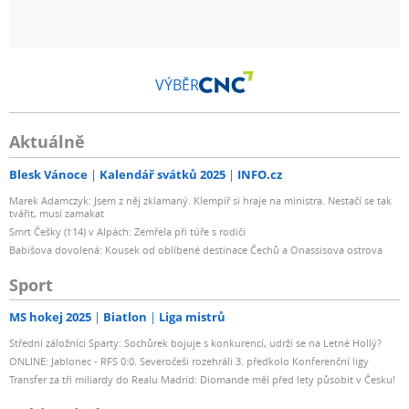
VÝBĚR
Aktuálně
Blesk Vánoce
Kalendář svátků 2025
INFO.cz
Marek Adamczyk: Jsem z něj zklamaný. Klempíř si hraje na ministra. Nestačí se tak
tvářit, musí zamakat
Smrt Češky (†14) v Alpách: Zemřela při túře s rodiči
Babišova dovolená: Kousek od oblíbené destinace Čechů a Onassisova ostrova
Sport
MS hokej 2025
Biatlon
Liga mistrů
Střední záložníci Sparty: Sochůrek bojuje s konkurencí, udrží se na Letné Hollý?
ONLINE: Jablonec - RFS 0:0. Severočeši rozehráli 3. předkolo Konferenční ligy
Transfer za tři miliardy do Realu Madrid: Diomande měl před lety působit v Česku!