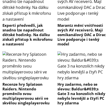
Experti předvedli, jak
Marantz mění vnitřnosti
snadno lze napadnout
svých AV receiverů. Mají
dětské hodinky. Na dálku
osmikanálový DAC a Dirac
získali přístup k mikrofonu
Live podporuje i tenký
a nastavení
model
Recenze hry Splatoon
Hry zadarmo, nebo se
Raiders. Nintendo
slevou: Baldur&#039;s
proměnilo svou
Gate 3 na konzolích nikdy
multiplayerovou sérii ve
nebylo levnější a čtyři PC
skvělou singleplayerovku
hry zdarma