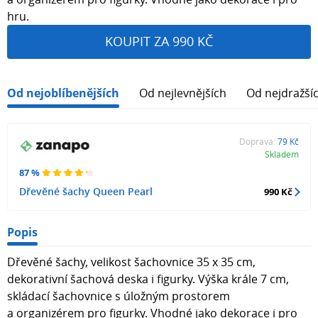
hru.
KOUPIT ZA 990 KČ
Od nejoblíbenějších
Od nejlevnějších
Od nejdražší
Doprava:
79 Kč
Skladem
87 %
Dřevěné šachy Queen Pearl
990 Kč
Popis
Dřevěné šachy, velikost šachovnice 35 x 35 cm,
dekorativní šachová deska i figurky. Výška krále 7 cm,
skládací šachovnice s úložným prostorem
a organizérem pro figurky. Vhodné jako dekorace i pro