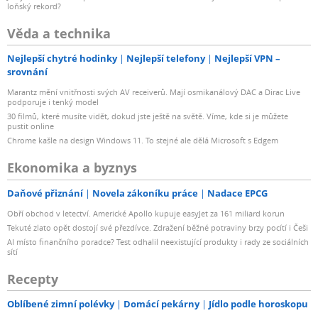
loňský rekord?
Věda a technika
Nejlepší chytré hodinky
Nejlepší telefony
Nejlepší VPN –
srovnání
Marantz mění vnitřnosti svých AV receiverů. Mají osmikanálový DAC a Dirac Live
podporuje i tenký model
30 filmů, které musíte vidět, dokud jste ještě na světě. Víme, kde si je můžete
pustit online
Chrome kašle na design Windows 11. To stejné ale dělá Microsoft s Edgem
Ekonomika a byznys
Daňové přiznání
Novela zákoníku práce
Nadace EPCG
Obří obchod v letectví. Americké Apollo kupuje easyJet za 161 miliard korun
Tekuté zlato opět dostojí své přezdívce. Zdražení běžné potraviny brzy pocítí i Češi
AI místo finančního poradce? Test odhalil neexistující produkty i rady ze sociálních
sítí
Recepty
Oblíbené zimní polévky
Domácí pekárny
Jídlo podle horoskopu