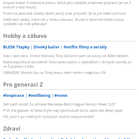
Oopsie bread: Proteinové pečivo lehké jako obláček zvládnete připravit jen ze 3
surovin a bez mouky
Pozor na jedovaté cukety! Jeden jasný znak prozradí, že se jim máte vyhnout
Svěží letní saláty, které vás v horku neunaví: Zkuste k zelenině přidat ovoce,
výsledek vás mile překvapí!
Hobby a zábava
BLESK Tlapky
Divoký kačer
Netflix filmy a seriály
Sraz v šest ráno. Vrchol festivalu Tóny Dolomit zazní za úsvitu ve 3000 metrech
Nízkorozpočtová dovolená? Chorvatsko jedno z nejdražších v Evropě! Levněji je i
ve Švýcarsku a Itálii
OBRAZEM: Modré slzy na Tchaj-wanu mění moře v magickou říši
Pro generaci Z
#inspirace
#wellbeing
#news
Září patří módě: Co přinese Mercedes-Benz Prague Fashion Week SS27
F*ck the glasses: AI Meta brýle mají zjednodušit život, zatím ale dělají opak
Víš, proč ti po mléčných výrobcích možná nebývá dobře?
Zdraví