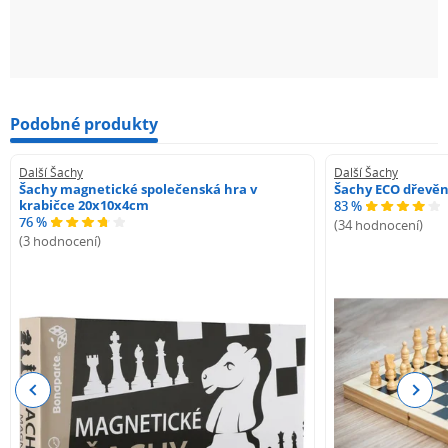
Podobné produkty
Další Šachy
Další Šachy
Šachy magnetické společenská hra v
Šachy ECO dřevě
krabičce 20x10x4cm
83 %
76 %
(34 hodnocení)
(3 hodnocení)
Previous
Next