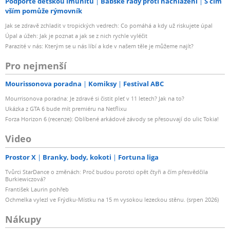
Podpořte dětskou imunitu
Babské rady proti nachlazení
S čím
vším pomůže rýmovník
Jak se zdravě zchladit v tropických vedrech: Co pomáhá a kdy už riskujete úpal
Úpal a úžeh: Jak je poznat a jak se z nich rychle vyléčit
Parazité v nás: Kterým se u nás líbí a kde v našem těle je můžeme najít?
Pro nejmenší
Mourissonova poradna
Komiksy
Festival ABC
Mourrisonova poradna: Je zdravé si čistit pleť v 11 letech? Jak na to?
Ukázka z GTA 6 bude mít premiéru na Netflixu
Forza Horizon 6 (recenze): Oblíbené arkádové závody se přesouvají do ulic Tokia!
Video
Prostor X
Branky, body, kokoti
Fortuna liga
Tvůrci StarDance o změnách: Proč budou porotci opět čtyři a čím přesvědčila
Burkiewiczová?
František Laurin pohřeb
Ochmelka vylezl ve Frýdku-Místku na 15 m vysokou lezeckou stěnu. (srpen 2026)
Nákupy