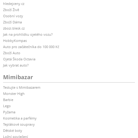
hledejceny.cz
Zboží Živě
Osobní vozy
Zboží Dáma
zbozi.blesk.cz
Jak na prohlídku ojetého vozu?
HobbyKompas
Auto pro začátečníka do 100 000 Kč
Zboží Auto
Ojetá Škoda Octavia
Jak vybrat auto?
Mimibazar
Testujte s Mimibazarem
Monster High
Barbie
Lego
Pyžama
Kosmetika a parfémy
Teplákové soupravy
Dětské boty
Ložní povlečení