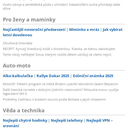
Vodní zdroje a zemědělská půda v ohrožení: Katastrofální sucha přicházejí stále
dříve
Pro ženy a maminky
Nejčastější novoroční předsevzetí
Miminko a mráz
Jak vybírat
letní dovolenou
Okurková limonáda
RECEPT: Kynutý švestkový koláč s drobenkou. Klasika, se kterou zabodujete
Tohle nikdy neříkejte! Slova, kterými rodiče dětem ubližují ze všeho nejvíc
Auto-moto
Alko-kalkulačka
Rallye Dakar 2025
Dálniční známka 2025
MotoGP: Páteční program ve Velké Británii uzavřel rekordním časem Bezzecchi
Další klasická corvette s dobrými jízdními vlastnostmi? Mitsuoka znovu využije
legendární MX-5
Problémy Cadillacu s brzdami souvisí podle Bottase s jejich chlazením
Věda a technika
Nejlepší chytré hodinky
Nejlepší telefony
Nejlepší VPN –
srovnání