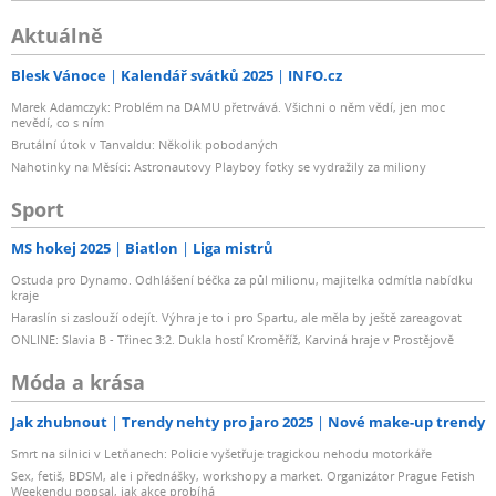
Aktuálně
Blesk Vánoce
Kalendář svátků 2025
INFO.cz
Marek Adamczyk: Problém na DAMU přetrvává. Všichni o něm vědí, jen moc
nevědí, co s ním
Brutální útok v Tanvaldu: Několik pobodaných
Nahotinky na Měsíci: Astronautovy Playboy fotky se vydražily za miliony
Sport
MS hokej 2025
Biatlon
Liga mistrů
Ostuda pro Dynamo. Odhlášení béčka za půl milionu, majitelka odmítla nabídku
kraje
Haraslín si zaslouží odejít. Výhra je to i pro Spartu, ale měla by ještě zareagovat
ONLINE: Slavia B - Třinec 3:2. Dukla hostí Kroměříž, Karviná hraje v Prostějově
Móda a krása
Jak zhubnout
Trendy nehty pro jaro 2025
Nové make-up trendy
Smrt na silnici v Letňanech: Policie vyšetřuje tragickou nehodu motorkáře
Sex, fetiš, BDSM, ale i přednášky, workshopy a market. Organizátor Prague Fetish
Weekendu popsal, jak akce probíhá