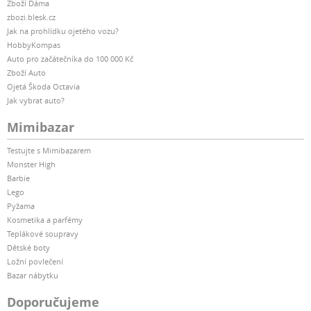
Zboží Dáma
zbozi.blesk.cz
Jak na prohlídku ojetého vozu?
HobbyKompas
Auto pro začátečníka do 100 000 Kč
Zboží Auto
Ojetá Škoda Octavia
Jak vybrat auto?
Mimibazar
Testujte s Mimibazarem
Monster High
Barbie
Lego
Pyžama
Kosmetika a parfémy
Teplákové soupravy
Dětské boty
Ložní povlečení
Bazar nábytku
Doporučujeme