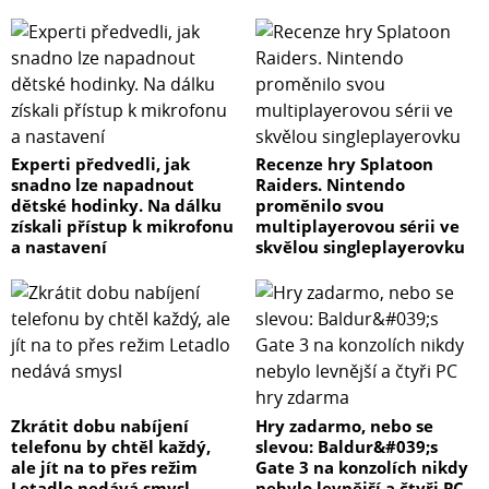
Experti předvedli, jak
Recenze hry Splatoon
snadno lze napadnout
Raiders. Nintendo
dětské hodinky. Na dálku
proměnilo svou
získali přístup k mikrofonu
multiplayerovou sérii ve
a nastavení
skvělou singleplayerovku
Zkrátit dobu nabíjení
Hry zadarmo, nebo se
telefonu by chtěl každý,
slevou: Baldur&#039;s
ale jít na to přes režim
Gate 3 na konzolích nikdy
Letadlo nedává smysl
nebylo levnější a čtyři PC