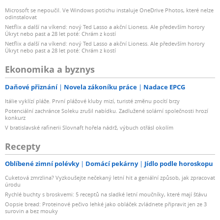
Microsoft se nepoučil. Ve Windows potichu instaluje OneDrive Photos, které nelze
odinstalovat
Netflix a další na víkend: nový Ted Lasso a akční Lioness. Ale především horory
Úkryt nebo past a 28 let poté: Chrám z kostí
Netflix a další na víkend: nový Ted Lasso a akční Lioness. Ale především horory
Úkryt nebo past a 28 let poté: Chrám z kostí
Ekonomika a byznys
Daňové přiznání
Novela zákoníku práce
Nadace EPCG
Itálie vyklízí pláže. První plážové kluby mizí, turisté změnu pocítí brzy
Potenciální zachránce Soleku zrušil nabídku. Zadlužené solární společnosti hrozí
konkurz
V bratislavské rafinerii Slovnaft hořela nádrž, výbuch otřásl okolím
Recepty
Oblíbené zimní polévky
Domácí pekárny
Jídlo podle horoskopu
Cuketová zmrzlina? Vyzkoušejte nečekaný letní hit a geniální způsob, jak zpracovat
úrodu
Rychlé buchty s broskvemi: 5 receptů na sladké letní moučníky, které mají šťávu
Oopsie bread: Proteinové pečivo lehké jako obláček zvládnete připravit jen ze 3
surovin a bez mouky