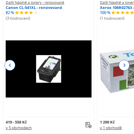
Další Náplně a tonery - renovované
Další Náplně a tone
Canon CL-541XL - renovované
Xerox 106R02763 
82 %
100 %
(3 hodnocení)
(1 hodnocení)
Previous
Next
419 - 558 Kč
1 290 Kč
v 5 obchodech
v 1 obchodě