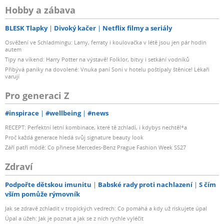
Hobby a zábava
BLESK Tlapky
Divoký kačer
Netflix filmy a seriály
Osvěžení ve Schladmingu: Lamy, ferraty i koulovačka v létě jsou jen pár hodin
autem
Tipy na víkend: Harry Potter na výstavě! Folklor, bitvy i setkání vodníků
Přibývá paniky na dovolené: Vnuka paní Soni v hotelu poštípaly štěnice! Lékaři
varují
Pro generaci Z
#inspirace
#wellbeing
#news
RECEPT: Perfektní letní kombinace, které tě zchladí, i kdybys nechtěl*a
Proč každá generace hledá svůj signature beauty look
Září patří módě: Co přinese Mercedes-Benz Prague Fashion Week SS27
Zdraví
Podpořte dětskou imunitu
Babské rady proti nachlazení
S čím
vším pomůže rýmovník
Jak se zdravě zchladit v tropických vedrech: Co pomáhá a kdy už riskujete úpal
Úpal a úžeh: Jak je poznat a jak se z nich rychle vyléčit