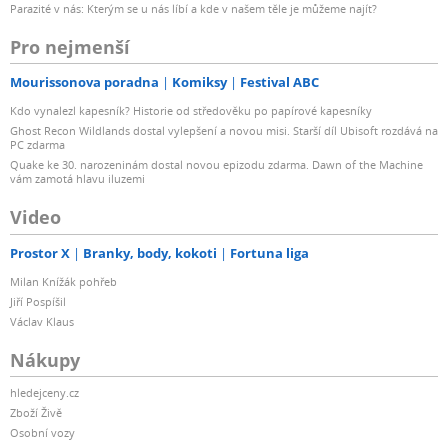
Parazité v nás: Kterým se u nás líbí a kde v našem těle je můžeme najít?
Pro nejmenší
Mourissonova poradna
Komiksy
Festival ABC
Kdo vynalezl kapesník? Historie od středověku po papírové kapesníky
Ghost Recon Wildlands dostal vylepšení a novou misi. Starší díl Ubisoft rozdává na
PC zdarma
Quake ke 30. narozeninám dostal novou epizodu zdarma. Dawn of the Machine
vám zamotá hlavu iluzemi
Video
Prostor X
Branky, body, kokoti
Fortuna liga
Milan Knížák pohřeb
Jiří Pospíšil
Václav Klaus
Nákupy
hledejceny.cz
Zboží Živě
Osobní vozy