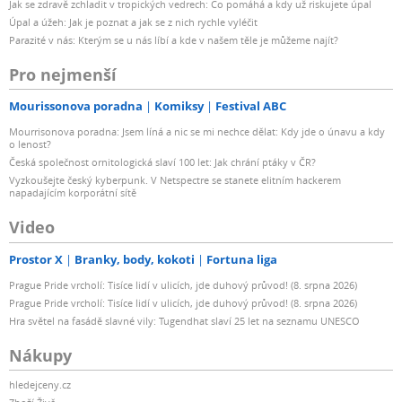
Jak se zdravě zchladit v tropických vedrech: Co pomáhá a kdy už riskujete úpal
Úpal a úžeh: Jak je poznat a jak se z nich rychle vyléčit
Parazité v nás: Kterým se u nás líbí a kde v našem těle je můžeme najít?
Pro nejmenší
Mourissonova poradna
Komiksy
Festival ABC
Mourrisonova poradna: Jsem líná a nic se mi nechce dělat: Kdy jde o únavu a kdy
o lenost?
Česká společnost ornitologická slaví 100 let: Jak chrání ptáky v ČR?
Vyzkoušejte český kyberpunk. V Netspectre se stanete elitním hackerem
napadajícím korporátní sítě
Video
Prostor X
Branky, body, kokoti
Fortuna liga
Prague Pride vrcholí: Tisíce lidí v ulicích, jde duhový průvod! (8. srpna 2026)
Prague Pride vrcholí: Tisíce lidí v ulicích, jde duhový průvod! (8. srpna 2026)
Hra světel na fasádě slavné vily: Tugendhat slaví 25 let na seznamu UNESCO
Nákupy
hledejceny.cz