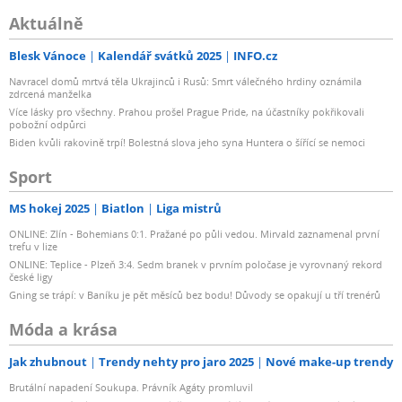
Aktuálně
Blesk Vánoce
Kalendář svátků 2025
INFO.cz
Navracel domů mrtvá těla Ukrajinců i Rusů: Smrt válečného hrdiny oznámila
zdrcená manželka
Více lásky pro všechny. Prahou prošel Prague Pride, na účastníky pokřikovali
pobožní odpůrci
Biden kvůli rakovině trpí! Bolestná slova jeho syna Huntera o šířící se nemoci
Sport
MS hokej 2025
Biatlon
Liga mistrů
ONLINE: Zlín - Bohemians 0:1. Pražané po půli vedou. Mirvald zaznamenal první
trefu v lize
ONLINE: Teplice - Plzeň 3:4. Sedm branek v prvním poločase je vyrovnaný rekord
české ligy
Gning se trápí: v Baníku je pět měsíců bez bodu! Důvody se opakují u tří trenérů
Móda a krása
Jak zhubnout
Trendy nehty pro jaro 2025
Nové make-up trendy
Brutální napadení Soukupa. Právník Agáty promluvil