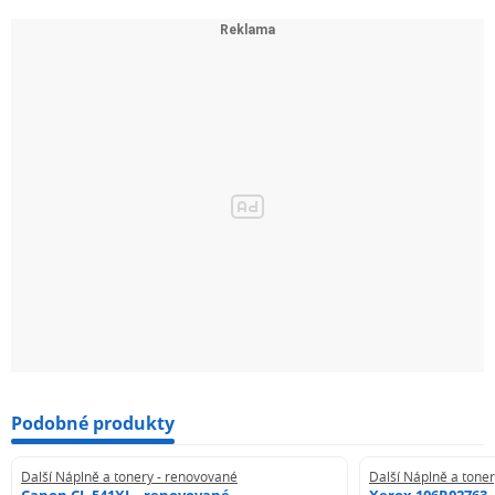
Podobné produkty
Další Náplně a tonery - renovované
Další Náplně a tone
Canon CL-541XL - renovované
Xerox 106R02763 