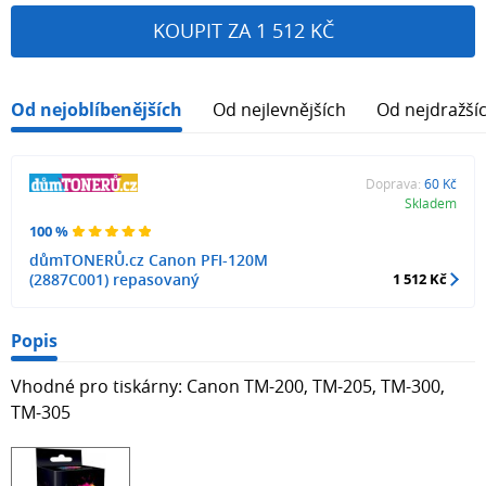
KOUPIT ZA 1 512 KČ
Od nejoblíbenějších
Od nejlevnějších
Od nejdražší
Doprava:
60 Kč
Skladem
100 %
důmTONERŮ.cz Canon PFI-120M
(2887C001) repasovaný
1 512 Kč
Popis
Vhodné pro tiskárny: Canon TM-200, TM-205, TM-300,
TM-305