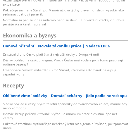
Aktualizujte své Windows 11 Insider do 11. srpna. Pak už vám nebudou fungovat
aktualizace
Pokračuje záchrana Starshipu. V moři už dva týdny plave monstrum vysoké jako
sedmnáctipatrový panelák
Normálně za peníze, dnes zadarmo nebo se slevou: Univerzální čtečka, cloudová
peněženka a karetní survival
Ekonomika a byznys
Daňové přiznání
Novela zákoníku práce
Nadace EPCG
Za státní dluhy Česko platí čtvrté nejvyšší úroky v Evropské unii
Děsivý pohled na českou krajinu. Proč v Česku mizí voda a jak k tomu přispívají
rodinné bazény?
Emancipace českých miliardářů. Proč Strnad, Křetínský a Komárek nakupují
západní ikony
Recepty
Oblíbené zimní polévky
Domácí pekárny
Jídlo podle horoskopu
Sladký poklad u cesty: Využijte letní špendlíky do tvarohového koláče, marmelády
nebo kompotu
Domácí kečup pečený v troubě: Vyžaduje minimum práce a chutná lépe než
vařený
Cuketová zmrzlina? Vyzkoušejte nečekaný letní hit a geniální způsob, jak zpracovat
úrodu