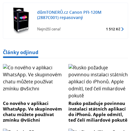
důmTONERŮ.cz Canon PFI-120M
(2887C001) repasovaný
Nejnižší cena!
1 512 Kč
Články odjinud
Co nového v aplikaci
Rusko požaduje povinnou
WhatsApp. Ve skupinovém
instalaci státních aplikací
chatu můžete používat
do iPhonů. Apple odmítl,
zmínku @všichni
teď čelí miliardové pokutě