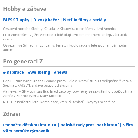
Hobby a zábava
BLESK Tlapky
Divoký kačer
Netflix filmy a seriály
Cestovní horečka šlechty: Chuďas z Klatovska otrokářem v Jižní Americe
Filip Vondrášek: V Jižní Americe si lidé plují životem mnohem lehčeji, věci tolik
neřeší
Osvěžení ve Schladmingu: Lamy, ferraty i koulovačka v létě jsou jen pár hodin
autem
Pro generaci Z
#inspirace
#wellbeing
#news
Pop Culture Wrap: Ariana Grande promluvila o svém ústupu z veřejného života a
Sophia z KATSEYE si dává pauzu od skupiny
Alt news: MGK v tom zas lítá, Jared Leto byl obviněný ze sexuálního obtěžování a
zemřely Bonnie Tyler a Mary Morello
RECEPT: Perfektní letní kombinace, které tě zchladí, i kdybys nechtěl*a
Zdraví
Podpořte dětskou imunitu
Babské rady proti nachlazení
S čím
vším pomůže rýmovník