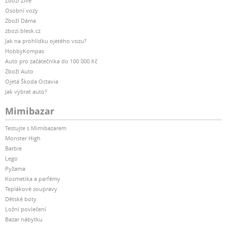
Zboží Živě
Osobní vozy
Zboží Dáma
zbozi.blesk.cz
Jak na prohlídku ojetého vozu?
HobbyKompas
Auto pro začátečníka do 100 000 Kč
Zboží Auto
Ojetá Škoda Octavia
Jak vybrat auto?
Mimibazar
Testujte s Mimibazarem
Monster High
Barbie
Lego
Pyžama
Kosmetika a parfémy
Teplákové soupravy
Dětské boty
Ložní povlečení
Bazar nábytku