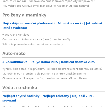
Rozruch v Grónsku: Trumpova společnost provádí ropné vrty bez povolení!
Neurvalci v Zoo Ostrava krmili mandrily! Po napomenutí ještě nadávali
Pro ženy a maminky
Nejčastější novoroční předsevzetí
Miminko a mráz
Jak vybírat
letní dovolenou
video Alena Mihulová
Co si zabalit do kufru, abyste na (nejen) u moře zazářily...
Salát s koprem a dresinkem ze zakysané smetany
Auto-moto
Alko-kalkulačka
Rallye Dakar 2025
Dálniční známka 2025
Výhřev, čidla a stačí, říká průzkum. Pokročilá elektronika není prioritou zákazníků
MotoGP: Martin proměnil pole position ve výhru v britském sprintu
Câmara se vyjádřil ke spekulacím, které ho pojí se sedačkou u Haasu
Věda a technika
Nejlepší chytré hodinky
Nejlepší telefony
Nejlepší VPN –
srovnání