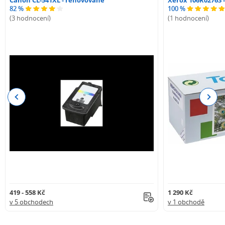
82 %
100 %
(3 hodnocení)
(1 hodnocení)
Previous
Next
419 - 558 Kč
1 290 Kč
v 5 obchodech
v 1 obchodě