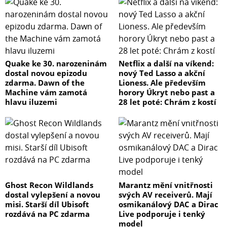
Quake ke 30. narozeninám
Netflix a další na víkend:
dostal novou epizodu
nový Ted Lasso a akční
zdarma. Dawn of the
Lioness. Ale především
Machine vám zamotá
horory Úkryt nebo past a
hlavu iluzemi
28 let poté: Chrám z kostí
Ghost Recon Wildlands
Marantz mění vnitřnosti
dostal vylepšení a novou
svých AV receiverů. Mají
misi. Starší díl Ubisoft
osmikanálový DAC a Dirac
rozdává na PC zdarma
Live podporuje i tenký
model